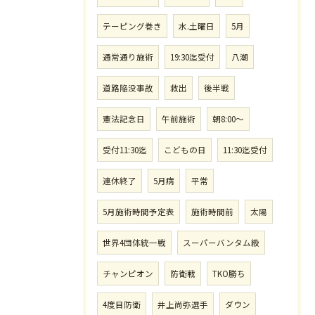
テーピング巻き
水.土曜日
5月
通常通り施術
19:30迄受付
八潮
道路陥没事故
救出
後半戦
憲法記念日
午前施術
朝8:00〜
受付11:30迄
こどもの日
11:30迄受付
連休終了
5月病
平常
5月施術時間予定表
施術時間前
太陽
世界4団体統一戦
スーパーバンタム級
チャンピオン
防衛戦
TKO勝ち
4度目防衛
井上尚弥選手
ダウン