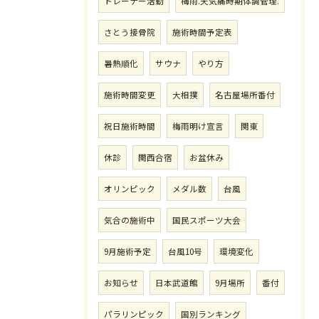
トレーナー活動
梅雨.天気痛時期体調管理.
さとう接骨院
施術時間予定表
暑熱順化
サウナ
やり方
施術時間変更
大相撲
名古屋場所番付
祝日施術時間
梅雨明け宣言
関東
休診
関西合宿
お盆休み
オリンピック
メダル数
台風
気合の施術中
国民スポーツ大会
9月施術予定
台風10号
環境変化
お知らせ
日本武道館
9月場所
番付
パラリンピック
国別ランキング