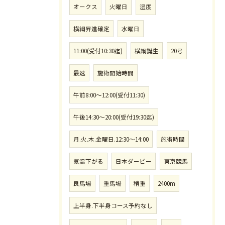
オークス
火曜日
湿度
横綱昇進確定
水曜日
11:00(受付10:30迄)
横綱誕生
20号
最速
施術開始時間
午前8:00〜12:00(受付11:30)
午後14:30〜20:00(受付19:30迄)
月.火.木.金曜日.12:30〜14:00
施術時間
気温下がる
日本ダービー
東京競馬
良馬場
重馬場
稍重
2400m
上半身.下半身コース予約なし