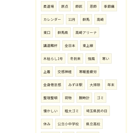
柔道場
原点
師匠
恩師
季節痛
カレンダー
11月
群馬
高崎
東口
群馬県
高崎アリーナ
講道館杯
全日本
東上線
木枯らし1号
冬到来
強風
寒い
上着
交感神経
寒暖差疲労
全身倦怠感
みずほ駅
大掃除
年末
整理整頓
荷物
腕時計
ゴミ
懐かしい
粗大ゴミ
埼玉県民の日
休み
公立小中学校
県立高校