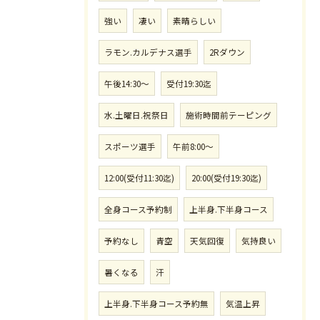
強い
凄い
素晴らしい
ラモン.カルデナス選手
2Rダウン
午後14:30〜
受付19:30迄
水.土曜日.祝祭日
施術時間前テーピング
スポーツ選手
午前8:00〜
12:00(受付11:30迄)
20:00(受付19:30迄)
全身コース予約制
上半身.下半身コース
予約なし
青空
天気回復
気持良い
暑くなる
汗
上半身.下半身コース予約無
気温上昇