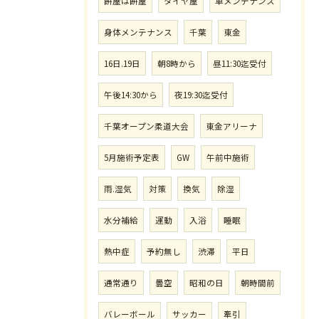
餅屋は餅屋
タイヤ屋
車メンテナンス
身体メンテナンス
千葉
東金
16日.19日
朝8時から
昼11:30迄受付
午後14:30から
夜19:30迄受付
千葉オープン柔道大会
東金アリーナ
5月施術予定表
GW
午前中施術
雨.湿気
対策
換気
除湿
水分補給
運動
入浴
睡眠
熱中症
予約無し
渋滞
平日
通常通り
曇空
昭和の日
朝時間前
バレーボール
サッカー
牽引