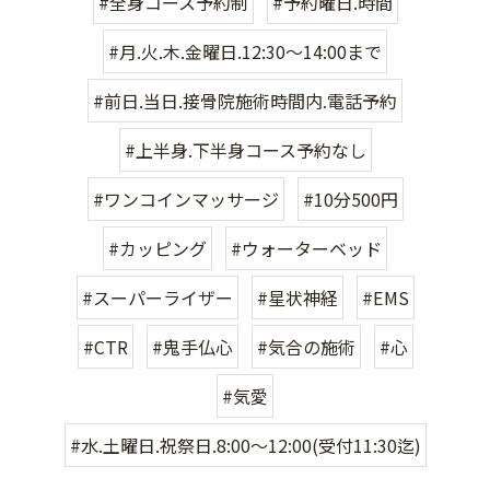
#全身コース予約制
#予約曜日.時間
#月.火.木.金曜日.12:30〜14:00まで
#前日.当日.接骨院施術時間内.電話予約
#上半身.下半身コース予約なし
#ワンコインマッサージ
#10分500円
#カッピング
#ウォーターベッド
#スーパーライザー
#星状神経
#EMS
#CTR
#鬼手仏心
#気合の施術
#心
#気愛
#水.土曜日.祝祭日.8:00〜12:00(受付11:30迄)