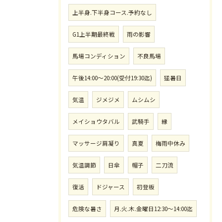
上半身.下半身コース.予約なし
G1上半期最終戦
雨の影響
馬場コンディション
不良馬場
午後14:00〜20:00(受付19:30迄)
猛暑日
気温
ジメジメ
ムシムシ
メイショウタバル
武騎手
縁
マッサージ肩凝り
真夏
梅雨中休み
気温調節
日傘
帽子
二刀流
復活
ドジャース
初登板
危険な暑さ
月.火.木.金曜日12:30〜14:00迄