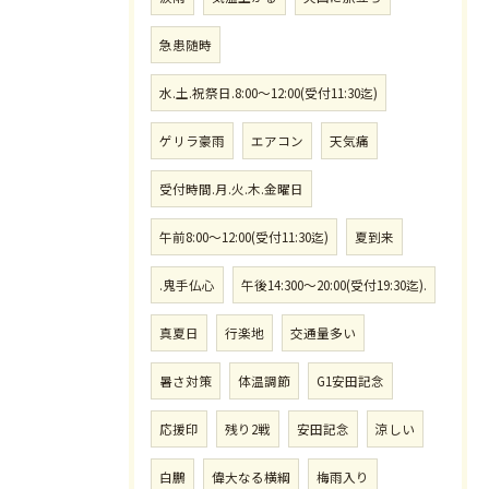
急患随時
水.土.祝祭日.8:00〜12:00(受付11:30迄)
ゲリラ豪雨
エアコン
天気痛
受付時間.月.火.木.金曜日
午前8:00〜12:00(受付11:30迄)
夏到来
.鬼手仏心
午後14:300〜20:00(受付19:30迄).
真夏日
行楽地
交通量多い
暑さ対策
体温調節
G1安田記念
応援印
残り2戦
安田記念
涼しい
白鵬
偉大なる横綱
梅雨入り