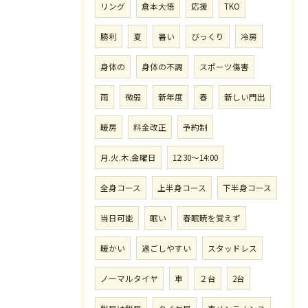
リング
倉本大悟
応援
TKO
勝利
夏
暑い
びっくり
冷房
身体の
身体の不調
スポーツ傷害
雨
微弱
新年度
春
新しい門出
暖房
料金改正
予約制
月.火.木.金曜日
12:30〜14:00
全身コース
上半身コース
下半身コース
当日可能
眠い
春眠暁を覚えず
暖かい
過ごしやすい
スタッドレス
ノーマルタイヤ
車
２台
2台