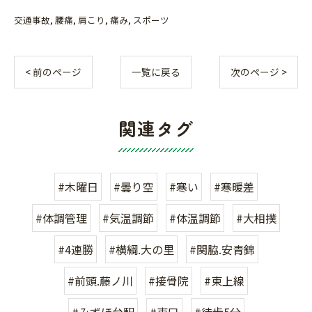
交通事故
腰痛
肩こり
痛み
スポーツ
< 前のページ
一覧に戻る
次のページ >
関連タグ
#木曜日
#曇り空
#寒い
#寒暖差
#体調管理
#気温調節
#体温調節
#大相撲
#4連勝
#横綱.大の里
#関脇.安青錦
#前頭.藤ノ川
#接骨院
#東上線
#みずほ台駅
#東口
#徒歩5分