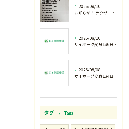
2026/08/10
お知らせ.リラクゼーション柔.回数券発売
2026/08/10
サイボーグ変身136日目.長崎.原爆81年.恩師命日.柔道インターハイ. メイクデビュー.2歳ダリア賞.GⅢ.エルムS. GⅢ.レパードS. GⅢ.CBC賞.応援印結果…月曜の朝〜
2026/08/08
サイボーグ変身134日目.ゾロ目.お盆休み.甲子園.佐野日大.麦倉監督37年振り白星.柔道インターハイ.2歳ダリア賞.GⅢ.エルムS. GⅢ.レパードS. GⅢ.CBC賞.応援印…土曜の朝〜
タグ
Tags