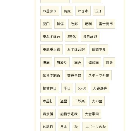
お墓参り
蕎麦
かき氷
玉子
脱臼
挫傷
故郷
足利
富士見市
東みずほ台
3連休
祝日施術
東武東上線
みずほ台駅
体調不良
腰痛
肩凝り
痛み
偏頭痛
残暑
気合の施術
交通事故
スポーツ外傷
振替休日
半日
50-50
大谷選手
本塁打
盗塁
千秋楽
大の里
貴景勝
施術予定表
大会帯同
休診日
月末
秋
スポーツの秋