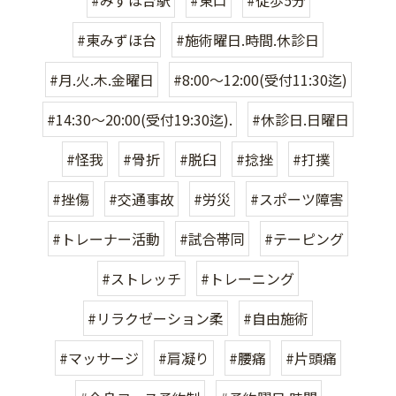
#東みずほ台
#施術曜日.時間.休診日
#月.火.木.金曜日
#8:00〜12:00(受付11:30迄)
#14:30〜20:00(受付19:30迄).
#休診日.日曜日
#怪我
#骨折
#脱臼
#捻挫
#打撲
#挫傷
#交通事故
#労災
#スポーツ障害
#トレーナー活動
#試合帯同
#テーピング
#ストレッチ
#トレーニング
#リラクゼーション柔
#自由施術
#マッサージ
#肩凝り
#腰痛
#片頭痛