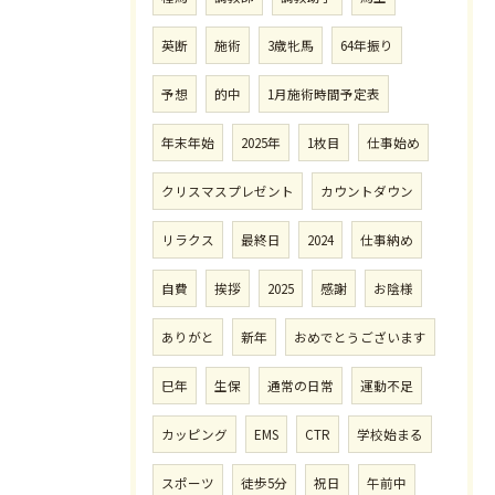
英断
施術
3歳牝馬
64年振り
予想
的中
1月施術時間予定表
年末年始
2025年
1枚目
仕事始め
クリスマスプレゼント
カウントダウン
リラクス
最終日
2024
仕事納め
自費
挨拶
2025
感謝
お陰様
ありがと
新年
おめでとうございます
巳年
生保
通常の日常
運動不足
カッピング
EMS
CTR
学校始まる
スポーツ
徒歩5分
祝日
午前中