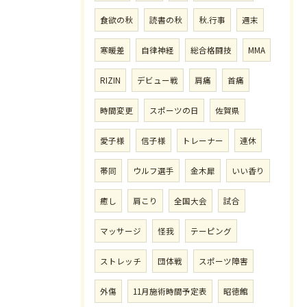
食欲の秋
読書の秋
秋.行事
週末
寒暖差
自律神経
総合格闘技
MMA
RIZIN
デビュー戦
肩痛
首痛
時間変更
スポーツの日
佐賀県
愛子様
信子様
トレーナー
連休
帯同
ウルフ選手
金木犀
いい香り
癒し
肩こり
全国大会
試合
マッサージ
怪我
テーピング
ストレッチ
団体戦
スポーツ障害
外傷
11月施術時間予定表
昭徳館