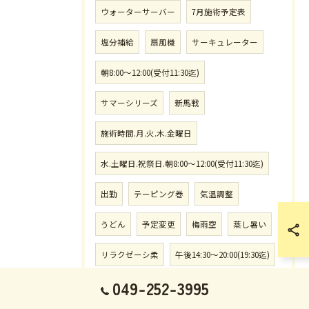
ウォーターサーバー
7月施術予定表
塩分補給
扇風機
サーキュレーター
朝8:00〜12:00(受付11:30迄)
サマーシリーズ
新馬戦
施術時間.月.火.木.金曜日
水.土曜日.祝祭日.朝8:00〜12:00(受付11:30迄)
出勤
テーピング巻
気温調整
うどん
予定変更
梅雨空
蒸し暑い
リラクゼーシ柔
午後14:30〜20:00(19:30迄)
049-252-3995
熱帯低気圧
さきたま杯
浦和競馬