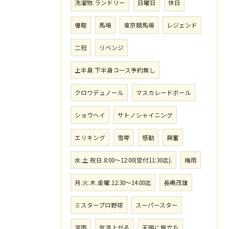
洗濯物.ランドリー
日曜日
休日
優駿
馬場
東京競馬場
レジェンド
二冠
リベンジ
上半身.下半身コース予約無し
クロワデュノール
マスカレードボール
ショウヘイ
サトノシャイニング
エリキング
雪辱
感動
興奮
水.土.祝日.8:00〜12:00(受付11:30迄).
梅雨
月.火.木.金曜.12:30〜14:00迄
長嶋茂雄
ミスタープロ野球
スーパースター
涙雨
気温上がる
天国に旅立ち