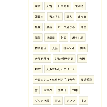
凍結
大雪
日本海側
北海道
西日本
雪おろし
滑る
まっあ
最強
最長
ピーク過ぎる
落雪
転倒
祝祭日
北風
煽られる
体調管理
大会
徒歩5 分
関西
大阪府堺市
3月施術予定表
大阪
堺市
大浜だいしんアリーナ
全日本シニア体重別選手権大会
高速道路
雪
銀世界
開業日
24年
ギックリ腰
天丸
チワワ
オス