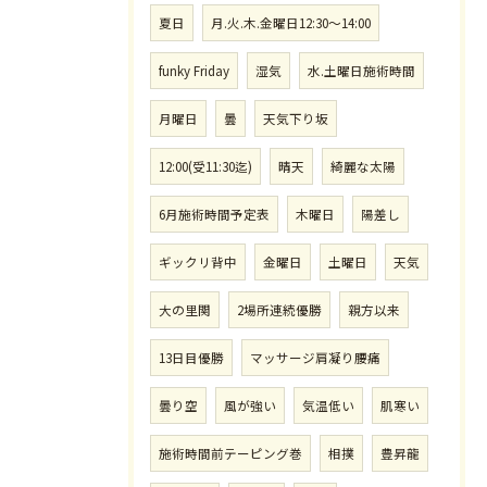
夏日
月.火.木.金曜日12:30〜14:00
funky Friday
湿気
水.土曜日施術時間
月曜日
曇
天気下り坂
12:00(受11:30迄)
晴天
綺麗な太陽
6月施術時間予定表
木曜日
陽差し
ギックリ背中
金曜日
土曜日
天気
大の里関
2場所連続優勝
親方以来
13日目優勝
マッサージ肩凝り腰痛
曇り空
風が強い
気温低い
肌寒い
施術時間前テーピング巻
相撲
豊昇龍