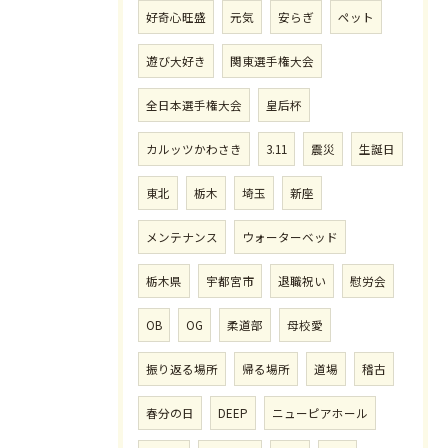
好奇心旺盛
元気
安らぎ
ペット
遊び大好き
関東選手権大会
全日本選手権大会
皇后杯
カルッツかわさき
3.11
震災
生誕日
東北
栃木
埼玉
新座
メンテナンス
ウォーターベッド
栃木県
宇都宮市
退職祝い
慰労会
OB
OG
柔道部
母校愛
振り返る場所
帰る場所
道場
稽古
春分の日
DEEP
ニューピアホール