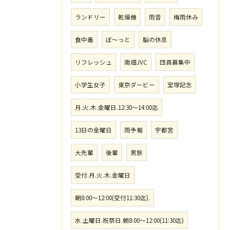
ランドリー
乾燥機
雨音
梅雨休み
食中毒
ぼ〜っと
脳の休息
リフレッシュ
南畑JVC
団員募集中
小学生女子
東京ダービー
宝塚記念
月.火.木.金曜日.12:30〜14:00迄
13日の金曜日
雨予報
宇都宮
大先輩
後輩
男旅
受付.月.火.木.金曜日
朝8:00〜12:00(受付11:30迄).
水.土曜日.祝祭日.朝8:00〜12:00(11:30迄)