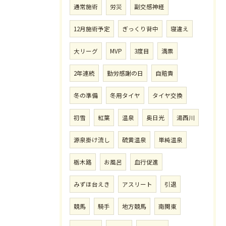
通常施術
労災
副交感神経
12月施術予定
ぎっくり背中
寝違え
大リーグ
MVP
3度目
満票
2年連続
勤労感謝の日
自賠責
冬の準備
冬用タイヤ
タイヤ交換
初雪
紅葉
温泉
奥日光
湯西川
源泉掛け流し
硫黄温泉
単純温泉
栃木路
お風呂
血行促進
みずほ台えき
アスリート
引退
競馬
騎手
地方競馬
南関東