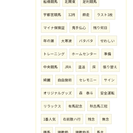
船橋競馬
北関東
足利競馬
宇都宮競馬
12月
師走
ラスト1枚
マイナ保険証
鬼手仏心
残り何日
年の瀬
大寒波
バタバタ
せわしい
トレーニング
ホームセンター
準備
中央競馬
JRA
温活
床
張り替え
綺麗
自由施術
セレモニー
サイン
オリジナルグッズ
森 泰斗
安全運転
リラックス
有馬記念
秋古馬三冠
1番人気
右前肢ハ行
残念
無念
種馬
調教師
調教助手
馬主