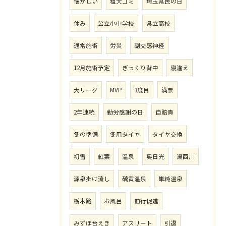
懐かしい
粗大ゴミ
埼玉県民の日
休み
公立小中学校
県立高校
通常施術
労災
副交感神経
12月施術予定
ぎっくり背中
寝違え
大リーグ
MVP
3度目
満票
2年連続
勤労感謝の日
自賠責
冬の準備
冬用タイヤ
タイヤ交換
初雪
紅葉
温泉
奥日光
湯西川
源泉掛け流し
硫黄温泉
単純温泉
栃木路
お風呂
血行促進
みずほ台えき
アスリート
引退