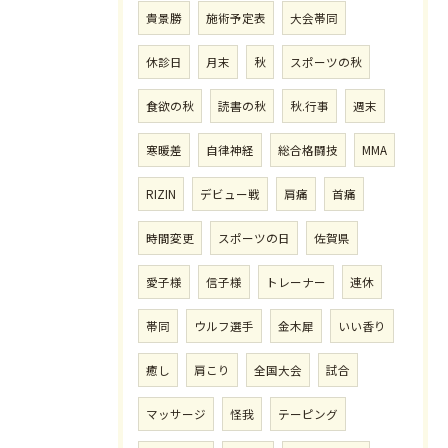
貴景勝
施術予定表
大会帯同
休診日
月末
秋
スポーツの秋
食欲の秋
読書の秋
秋.行事
週末
寒暖差
自律神経
総合格闘技
MMA
RIZIN
デビュー戦
肩痛
首痛
時間変更
スポーツの日
佐賀県
愛子様
信子様
トレーナー
連休
帯同
ウルフ選手
金木犀
いい香り
癒し
肩こり
全国大会
試合
マッサージ
怪我
テーピング