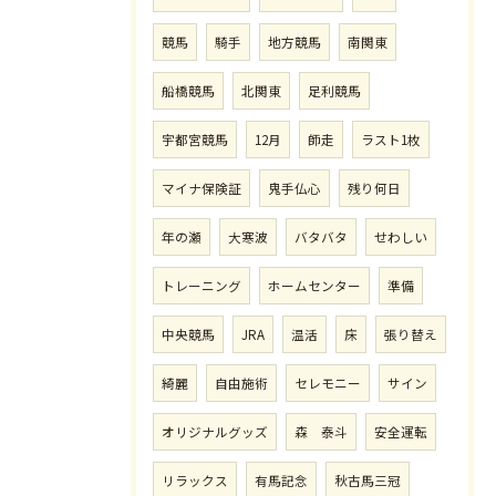
競馬
騎手
地方競馬
南関東
船橋競馬
北関東
足利競馬
宇都宮競馬
12月
師走
ラスト1枚
マイナ保険証
鬼手仏心
残り何日
年の瀬
大寒波
バタバタ
せわしい
トレーニング
ホームセンター
準備
中央競馬
JRA
温活
床
張り替え
綺麗
自由施術
セレモニー
サイン
オリジナルグッズ
森 泰斗
安全運転
リラックス
有馬記念
秋古馬三冠