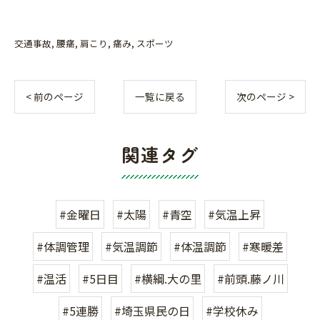
交通事故
腰痛
肩こり
痛み
スポーツ
< 前のページ
一覧に戻る
次のページ >
関連タグ
#金曜日
#太陽
#青空
#気温上昇
#体調管理
#気温調節
#体温調節
#寒暖差
#温活
#5日目
#横綱.大の里
#前頭.藤ノ川
#5連勝
#埼玉県民の日
#学校休み