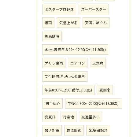
ミスタープロ野球
スーパースター
涙雨
気温上がる
天国に旅立ち
急患随時
水.土.祝祭日.8:00〜12:00(受付11:30迄)
ゲリラ豪雨
エアコン
天気痛
受付時間.月.火.木.金曜日
午前8:00〜12:00(受付11:30迄)
夏到来
.鬼手仏心
午後14:300〜20:00(受付19:30迄).
真夏日
行楽地
交通量多い
暑さ対策
体温調節
G1安田記念