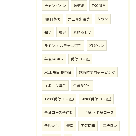
チャンピオン
防衛戦
TKO勝ち
4度目防衛
井上尚弥選手
ダウン
強い
凄い
素晴らしい
ラモン.カルデナス選手
2Rダウン
午後14:30〜
受付19:30迄
水.土曜日.祝祭日
施術時間前テーピング
スポーツ選手
午前8:00〜
12:00(受付11:30迄)
20:00(受付19:30迄)
全身コース予約制
上半身.下半身コース
予約なし
青空
天気回復
気持良い