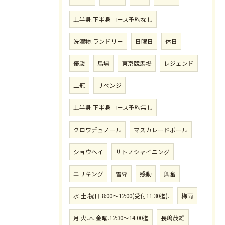
上半身.下半身コース予約なし
洗濯物.ランドリー
日曜日
休日
優駿
馬場
東京競馬場
レジェンド
二冠
リベンジ
上半身.下半身コース予約無し
クロワデュノール
マスカレードボール
ショウヘイ
サトノシャイニング
エリキング
雪辱
感動
興奮
水.土.祝日.8:00〜12:00(受付11:30迄).
梅雨
月.火.木.金曜.12:30〜14:00迄
長嶋茂雄