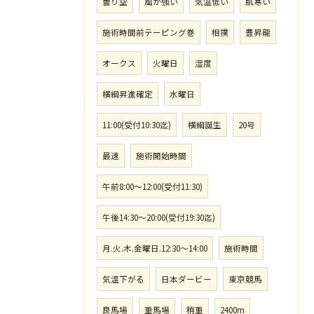
曇り空
風が強い
気温低い
肌寒い
施術時間前テーピング巻
相撲
豊昇龍
オークス
火曜日
湿度
横綱昇進確定
水曜日
11:00(受付10:30迄)
横綱誕生
20号
最速
施術開始時間
午前8:00〜12:00(受付11:30)
午後14:30〜20:00(受付19:30迄)
月.火.木.金曜日.12:30〜14:00
施術時間
気温下がる
日本ダービー
東京競馬
良馬場
重馬場
稍重
2400m