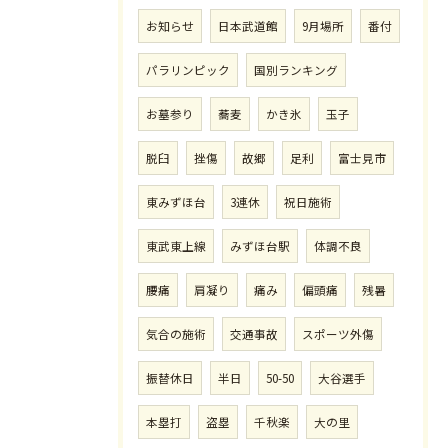
お知らせ
日本武道館
9月場所
番付
パラリンピック
国別ランキング
お墓参り
蕎麦
かき氷
玉子
脱臼
挫傷
故郷
足利
富士見市
東みずほ台
3連休
祝日施術
東武東上線
みずほ台駅
体調不良
腰痛
肩凝り
痛み
偏頭痛
残暑
気合の施術
交通事故
スポーツ外傷
振替休日
半日
50-50
大谷選手
本塁打
盗塁
千秋楽
大の里