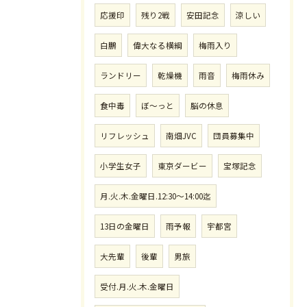
応援印
残り2戦
安田記念
涼しい
白鵬
偉大なる横綱
梅雨入り
ランドリー
乾燥機
雨音
梅雨休み
食中毒
ぼ〜っと
脳の休息
リフレッシュ
南畑JVC
団員募集中
小学生女子
東京ダービー
宝塚記念
月.火.木.金曜日.12:30〜14:00迄
13日の金曜日
雨予報
宇都宮
大先輩
後輩
男旅
受付.月.火.木.金曜日