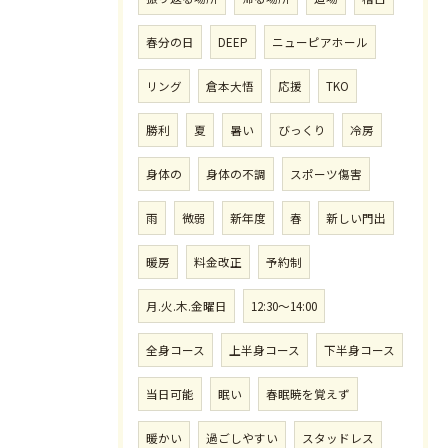
春分の日
DEEP
ニューピアホール
リング
倉本大悟
応援
TKO
勝利
夏
暑い
びっくり
冷房
身体の
身体の不調
スポーツ傷害
雨
微弱
新年度
春
新しい門出
暖房
料金改正
予約制
月.火.木.金曜日
12:30〜14:00
全身コース
上半身コース
下半身コース
当日可能
眠い
春眠暁を覚えず
暖かい
過ごしやすい
スタッドレス