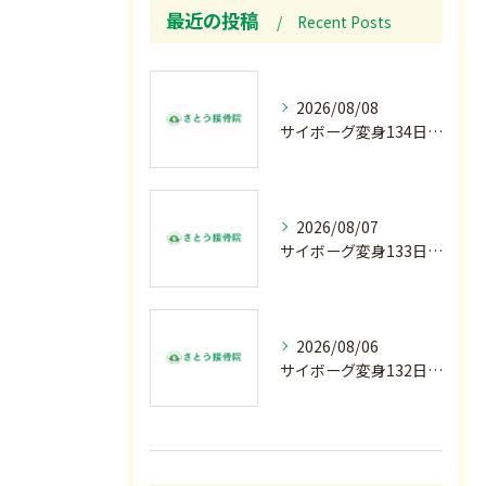
最近の投稿
Recent Posts
2026/08/08
サイボーグ変身134日目.ゾロ目.お盆休み.甲子園.佐野日大.麦倉監督37年振り白星.柔道インターハイ.2歳ダリア賞.GⅢ.エルムS. GⅢ.レパードS. GⅢ.CBC賞.応援印…土曜の朝〜
2026/08/07
サイボーグ変身133日目.広島.原爆.81年.インターハイ初日.金曜の朝〜
2026/08/06
サイボーグ変身132日目.お知らせ.和歌山.インターハイ.柔道開幕…木曜の朝〜