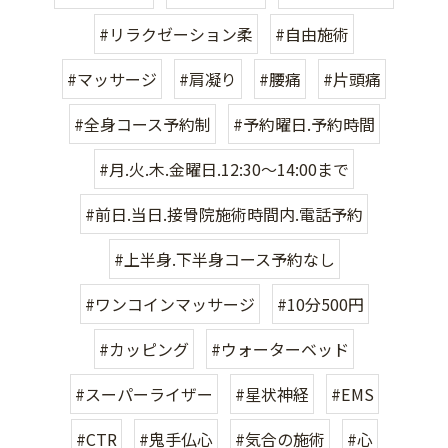
#リラクゼーション柔
#自由施術
#マッサージ
#肩凝り
#腰痛
#片頭痛
#全身コース予約制
#予約曜日.予約時間
#月.火.木.金曜日.12:30〜14:00まで
#前日.当日.接骨院施術時間内.電話予約
#上半身.下半身コース予約なし
#ワンコインマッサージ
#10分500円
#カッピング
#ウォーターベッド
#スーパーライザー
#星状神経
#EMS
#CTR
#鬼手仏心
#気合の施術
#心