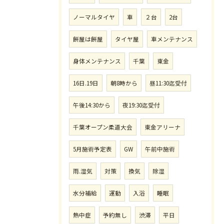
ノーマルタイヤ
車
２台
2台
餅屋は餅屋
タイヤ屋
車メンテナンス
身体メンテナンス
千葉
東金
16日.19日
朝8時から
昼11:30迄受付
午後14:30から
夜19:30迄受付
千葉オープン柔道大会
東金アリーナ
5月施術予定表
GW
午前中施術
雨.湿気
対策
換気
除湿
水分補給
運動
入浴
睡眠
熱中症
予約無し
渋滞
平日