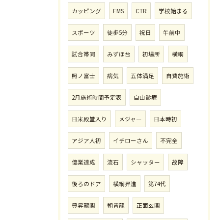
カッピング
EMS
CTR
学校始まる
スポーツ
徒歩5分
祝日
午前中
試合帯同
みずほ台
初場所
横綱
照ノ富士
病気
五体満足
自費施術
2月施術時間予定表
自由診療
日米殿堂入り
メジャー
日本時初
アジア人初
イチローさん
不完全
偉業達成
流石
シャッター
故障
後ろのドア
横綱昇進
第74代
豊昇龍関
朝青龍
正面玄関