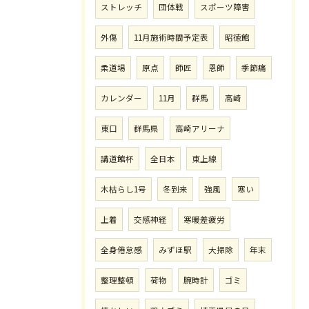
ストレッチ
団体戦
スポーツ障害
外傷
11月施術時間予定表
昭徳館
柔道場
原点
師匠
恩師
季節痛
カレンダー
11月
群馬
高崎
東口
群馬県
高崎アリーナ
講道館杯
全日本
東上線
木枯らし1号
冬到来
強風
寒い
上着
交感神経
寒暖差疲労
全身倦怠感
みずほ駅
大掃除
年末
整理整頓
荷物
腕時計
ゴミ