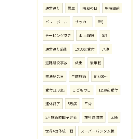
通常通り
曇空
昭和の日
朝時間前
バレーボール
サッカー
牽引
テーピング巻き
水.土曜日
5月
通常通り施術
19:30迄受付
八潮
道路陥没事故
救出
後半戦
憲法記念日
午前施術
朝8:00〜
受付11:30迄
こどもの日
11:30迄受付
連休終了
5月病
平常
5月施術時間予定表
施術時間前
太陽
世界4団体統一戦
スーパーバンタム級