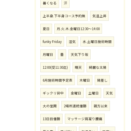
暑くなる
汗
上半身.下半身コース予約無
気温上昇
夏日
月.火.木.金曜日12:30〜14:00
funky Friday
湿気
水.土曜日施術時間
月曜日
曇
天気下り坂
12:00(受11:30迄)
晴天
綺麗な太陽
6月施術時間予定表
木曜日
陽差し
ギックリ背中
金曜日
土曜日
天気
大の里関
2場所連続優勝
親方以来
13日目優勝
マッサージ肩凝り腰痛