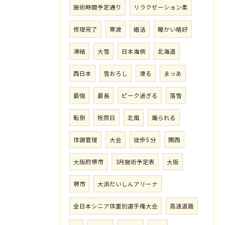
施術時間予定通り
リラクゼーション柔
修理完了
寒波
婚活
暖かい格好
凍結
大雪
日本海側
北海道
西日本
雪おろし
滑る
まっあ
最強
最長
ピーク過ぎる
落雪
転倒
祝祭日
北風
煽られる
体調管理
大会
徒歩5 分
関西
大阪府堺市
3月施術予定表
大阪
堺市
大浜だいしんアリーナ
全日本シニア体重別選手権大会
高速道路