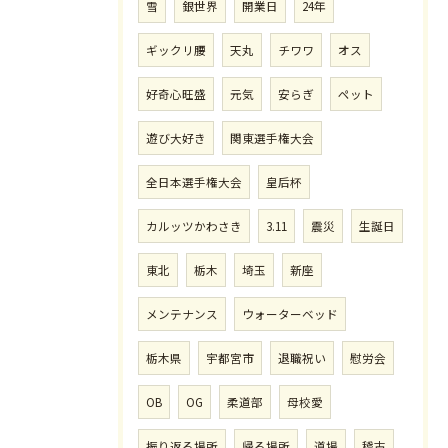
雪
銀世界
開業日
24年
ギックリ腰
天丸
チワワ
オス
好奇心旺盛
元気
安らぎ
ペット
遊び大好き
関東選手権大会
全日本選手権大会
皇后杯
カルッツかわさき
3.11
震災
生誕日
東北
栃木
埼玉
新座
メンテナンス
ウォーターベッド
栃木県
宇都宮市
退職祝い
慰労会
OB
OG
柔道部
母校愛
振り返る場所
帰る場所
道場
稽古