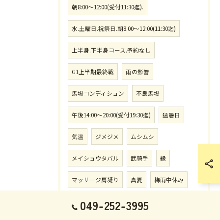
朝8:00〜12:00(受付11:30迄).
水.土曜日.祝祭日.朝8:00〜12:00(11:30迄)
上半身.下半身コース.予約なし
G1上半期最終戦
雨の影響
馬場コンディション
不良馬場
午後14:00〜20:00(受付19:30迄)
猛暑日
気温
ジメジメ
ムシムシ
メイショウタバル
武騎手
縁
マッサージ肩凝り
真夏
梅雨中休み
049-252-3995
気温調節
日傘
帽子
二刀流