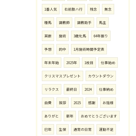
1番人気
右前肢ハ行
残念
無念
種馬
調教師
調教助手
馬主
英断
施術
3歳牝馬
64年振り
予想
的中
1月施術時間予定表
年末年始
2025年
1枚目
仕事始め
クリスマスプレゼント
カウントダウン
リラクス
最終日
2024
仕事納め
自費
挨拶
2025
感謝
お陰様
ありがと
新年
おめでとうございます
巳年
生保
通常の日常
運動不足