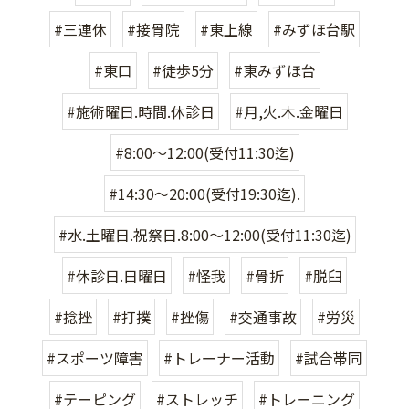
#三連休
#接骨院
#東上線
#みずほ台駅
#東口
#徒歩5分
#東みずほ台
#施術曜日.時間.休診日
#月,火.木.金曜日
#8:00〜12:00(受付11:30迄)
#14:30〜20:00(受付19:30迄).
#水.土曜日.祝祭日.8:00〜12:00(受付11:30迄)
#休診日.日曜日
#怪我
#骨折
#脱臼
#捻挫
#打撲
#挫傷
#交通事故
#労災
#スポーツ障害
#トレーナー活動
#試合帯同
#テーピング
#ストレッチ
#トレーニング