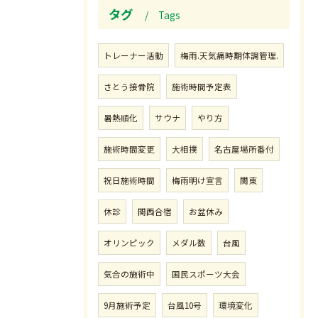
タグ
Tags
トレーナー活動
梅雨.天気痛時期体調管理.
さとう接骨院
施術時間予定表
暑熱順化
サウナ
やり方
施術時間変更
大相撲
名古屋場所番付
祝日施術時間
梅雨明け宣言
関東
休診
関西合宿
お盆休み
オリンピック
メダル数
台風
気合の施術中
国民スポーツ大会
9月施術予定
台風10号
環境変化