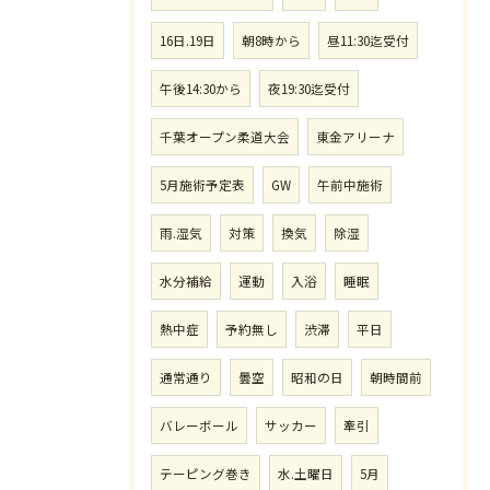
16日.19日
朝8時から
昼11:30迄受付
午後14:30から
夜19:30迄受付
千葉オープン柔道大会
東金アリーナ
5月施術予定表
GW
午前中施術
雨.湿気
対策
換気
除湿
水分補給
運動
入浴
睡眠
熱中症
予約無し
渋滞
平日
通常通り
曇空
昭和の日
朝時間前
バレーボール
サッカー
牽引
テーピング巻き
水.土曜日
5月