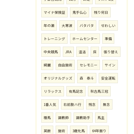
マイナ保険証
鬼手仏心
残り何日
年の瀬
大寒波
バタバタ
せわしい
トレーニング
ホームセンター
準備
中央競馬
JRA
温活
床
張り替え
綺麗
自由施術
セレモニー
サイン
オリジナルグッズ
森 泰斗
安全運転
リラックス
有馬記念
秋古馬三冠
1番人気
右前肢ハ行
残念
無念
種馬
調教師
調教助手
馬主
英断
施術
3歳牝馬
64年振り