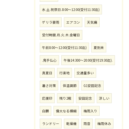
水.土.祝祭日.8:00〜12:00(受付11:30迄)
ゲリラ豪雨
エアコン
天気痛
受付時間.月.火.木.金曜日
午前8:00〜12:00(受付11:30迄)
夏到来
.鬼手仏心
午後14:300〜20:00(受付19:30迄).
真夏日
行楽地
交通量多い
暑さ対策
体温調節
G1安田記念
応援印
残り2戦
安田記念
涼しい
白鵬
偉大なる横綱
梅雨入り
ランドリー
乾燥機
雨音
梅雨休み