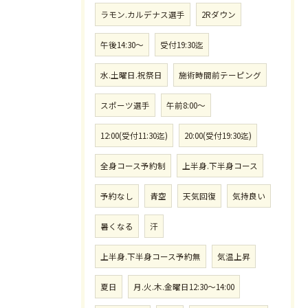
ラモン.カルデナス選手
2Rダウン
午後14:30〜
受付19:30迄
水.土曜日.祝祭日
施術時間前テーピング
スポーツ選手
午前8:00〜
12:00(受付11:30迄)
20:00(受付19:30迄)
全身コース予約制
上半身.下半身コース
予約なし
青空
天気回復
気持良い
暑くなる
汗
上半身.下半身コース予約無
気温上昇
夏日
月.火.木.金曜日12:30〜14:00