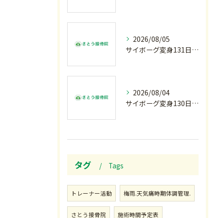
2026/08/05
サイボーグ変身131日目.甲子園開幕.日曜.リラクゼーション柔.水曜の朝〜
2026/08/04
サイボーグ変身130日目.涼しい朝.甲子園…火曜の朝〜
タグ
Tags
トレーナー活動
梅雨.天気痛時期体調管理.
さとう接骨院
施術時間予定表