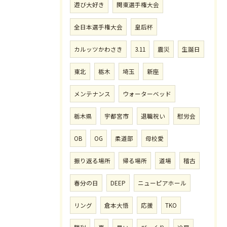
遊び大好き
関東選手権大会
全日本選手権大会
皇后杯
カルッツかわさき
3.11
震災
生誕日
東北
栃木
埼玉
新座
メンテナンス
ウォーターベッド
栃木県
宇都宮市
退職祝い
慰労会
OB
OG
柔道部
母校愛
振り返る場所
帰る場所
道場
稽古
春分の日
DEEP
ニューピアホール
リング
倉本大悟
応援
TKO