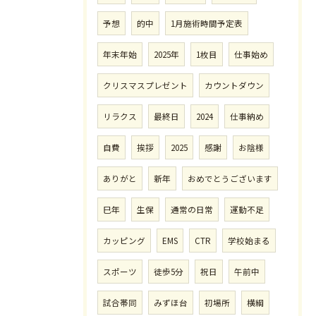
予想
的中
1月施術時間予定表
年末年始
2025年
1枚目
仕事始め
クリスマスプレゼント
カウントダウン
リラクス
最終日
2024
仕事納め
自費
挨拶
2025
感謝
お陰様
ありがと
新年
おめでとうございます
巳年
生保
通常の日常
運動不足
カッピング
EMS
CTR
学校始まる
スポーツ
徒歩5分
祝日
午前中
試合帯同
みずほ台
初場所
横綱