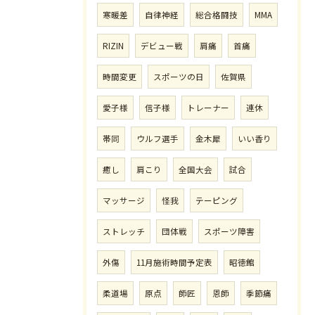
寒暖差
自律神経
総合格闘技
MMA
RIZIN
デビュー戦
肩痛
首痛
時間変更
スポーツの日
佐賀県
愛子様
信子様
トレーナー
連休
帯同
ウルフ選手
金木犀
いい香り
癒し
肩こり
全国大会
試合
マッサージ
怪我
テーピング
ストレッチ
団体戦
スポーツ障害
外傷
11月施術時間予定表
昭徳館
柔道場
原点
師匠
恩師
季節痛