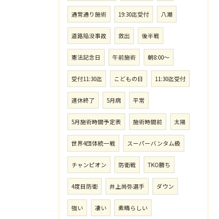
通常通り施術
19:30迄受付
八潮
道路陥没事故
救出
後半戦
憲法記念日
午前施術
朝8:00〜
受付11:30迄
こどもの日
11:30迄受付
連休終了
5月病
平常
5月施術時間予定表
施術時間前
太陽
世界4団体統一戦
スーパーバンタム級
チャンピオン
防衛戦
TKO勝ち
4度目防衛
井上尚弥選手
ダウン
強い
凄い
素晴らしい