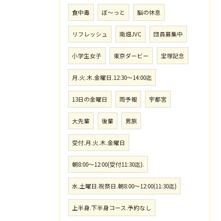
食中毒
ぼ〜っと
脳の休息
リフレッシュ
南畑JVC
団員募集中
小学生女子
東京ダービー
宝塚記念
月.火.木.金曜日.12:30〜14:00迄
13日の金曜日
雨予報
宇都宮
大先輩
後輩
男旅
受付.月.火.木.金曜日
朝8:00〜12:00(受付11:30迄).
水.土曜日.祝祭日.朝8:00〜12:00(11:30迄)
上半身.下半身コース.予約なし