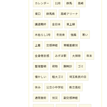
カレンダー
11月
群馬
高崎
東口
群馬県
高崎アリーナ
講道館杯
全日本
東上線
木枯らし1号
冬到来
強風
寒い
上着
交感神経
寒暖差疲労
全身倦怠感
みずほ駅
大掃除
年末
整理整頓
荷物
腕時計
ゴミ
懐かしい
粗大ゴミ
埼玉県民の日
休み
公立小中学校
県立高校
通常施術
労災
副交感神経