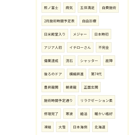
照ノ富士
病気
五体満足
自費施術
2月施術時間予定表
自由診療
日米殿堂入り
メジャー
日本時初
アジア人初
イチローさん
不完全
偉業達成
流石
シャッター
故障
後ろのドア
横綱昇進
第74代
豊昇龍関
朝青龍
正面玄関
施術時間予定通り
リラクゼーション柔
修理完了
寒波
婚活
暖かい格好
凍結
大雪
日本海側
北海道