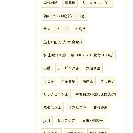
塩分補給
扇風機
サーキュレーター
朝8:00〜12:00(受付11:30迄)
サマーシリーズ
新馬戦
施術時間.月.火.木.金曜日
水.土曜日.祝祭日.朝8:00〜12:00(受付11:30迄)
出勤
テーピング巻
気温調整
うどん
予定変更
梅雨空
蒸し暑い
リラクゼーシ柔
午後14:30〜20:00(19:30迄)
熱帯低気圧
さきたま杯
浦和競馬
jpn1
セルフケア
日米HR300号