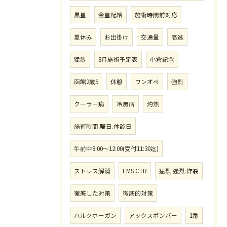
黒星
金星配給
施術時間前対応
夏休み
お出掛け
交通量
高速
猛烈
8月施術予定表
小倉記念
函館2歳S
休憩
ワンオペ
強烈
クーラー病
冷房病
灼熱
施術時間.曜日.休診日
午前中8:00〜12:00(受付11:30迄)
ストレス解消
EMS CTR
猛烈.強烈.炸裂
徹底した対策
徹底的対策
ハルクホーガン
アックスボンバー
1番