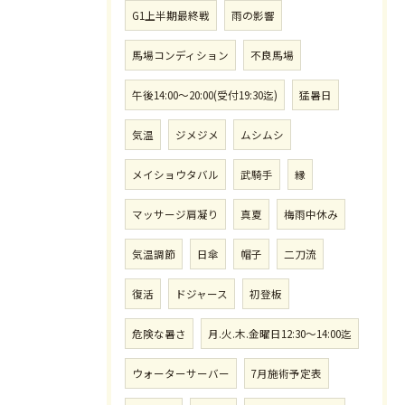
G1上半期最終戦
雨の影響
馬場コンディション
不良馬場
午後14:00〜20:00(受付19:30迄)
猛暑日
気温
ジメジメ
ムシムシ
メイショウタバル
武騎手
縁
マッサージ肩凝り
真夏
梅雨中休み
気温調節
日傘
帽子
二刀流
復活
ドジャース
初登板
危険な暑さ
月.火.木.金曜日12:30〜14:00迄
ウォーターサーバー
7月施術予定表