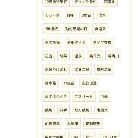
12月施術予定
ぎっくり背中
寝違え
大リーグ
MVP
3度目
満票
2年連続
勤労感謝の日
自賠責
冬の準備
冬用タイヤ
タイヤ交換
初雪
紅葉
温泉
奥日光
湯西川
源泉掛け流し
硫黄温泉
単純温泉
栃木路
お風呂
血行促進
みずほ台えき
アスリート
引退
競馬
騎手
地方競馬
南関東
船橋競馬
北関東
足利競馬
宇都宮競馬
12月
師走
ラスト1枚