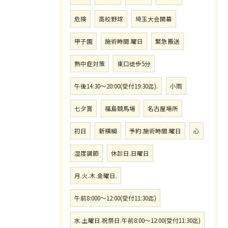
危険
高校野球
埼玉大会開幕
甲子園
施術時間.曜日
緊急搬送
熱中症対策
東口徒歩5分
午後14:30〜20:00(受付19:30迄).
小雨
七夕賞
福島競馬場
名古屋場所
初日
新横綱
予約.施術時間.曜日
心
湿度調節
休診日.日曜日
月.火.木.金曜日.
午前8:000〜12:00(受付11:30迄)
水.土曜日.祝祭日.午前8:00〜12:00(受付11:30迄)