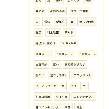
勝利
夏
暑い
びっくり
冷房
身体の
身体の不調
スポーツ傷害
雨
微弱
新年度
春
新しい門出
暖房
料金改正
予約制
月.火.木.金曜日
12:30〜14:00
全身コース
上半身コース
下半身コース
当日可能
眠い
春眠暁を覚えず
暖かい
過ごしやすい
スタッドレス
ノーマルタイヤ
車
２台
2台
餅屋は餅屋
タイヤ屋
車メンテナンス
身体メンテナンス
千葉
東金