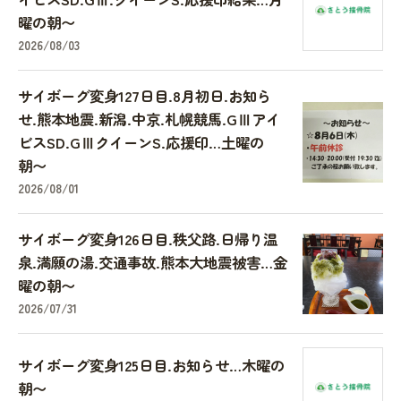
曜の朝〜
2026/08/03
サイボーグ変身127日目.8月初日.お知ら
せ.熊本地震.新潟.中京.札幌競馬.GⅢアイ
ビスSD.GⅢクイーンS.応援印…土曜の
朝〜
2026/08/01
サイボーグ変身126日目.秩父路.日帰り温
泉.満願の湯.交通事故.熊本大地震被害…金
曜の朝〜
2026/07/31
サイボーグ変身125日目.お知らせ…木曜の
朝〜