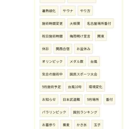
暑熱順化
サウナ
やり方
施術時間変更
大相撲
名古屋場所番付
祝日施術時間
梅雨明け宣言
関東
休診
関西合宿
お盆休み
オリンピック
メダル数
台風
気合の施術中
国民スポーツ大会
9月施術予定
台風10号
環境変化
お知らせ
日本武道館
9月場所
番付
パラリンピック
国別ランキング
お墓参り
蕎麦
かき氷
玉子