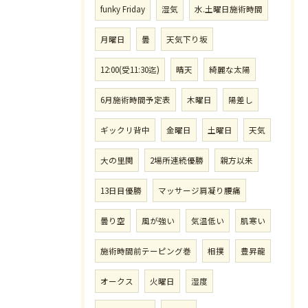
funky Friday
湿気
水.土曜日施術時間
月曜日
曇
天気下り坂
12:00(受11:30迄)
晴天
綺麗な太陽
6月施術時間予定表
木曜日
陽差し
ギックリ背中
金曜日
土曜日
天気
大の里関
2場所連続優勝
親方以来
13日目優勝
マッサージ肩凝り腰痛
曇り空
風が強い
気温低い
肌寒い
施術時間前テーピング巻
相撲
豊昇龍
オークス
火曜日
湿度