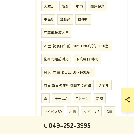
大波乱
新潟
中京
関屋記念
東海S
琴勝峰
初優勝
平幕優勝37人目
水.土.祝祭日午前8:00〜12:00(受付11:30迄)
施術開始前対応
予約曜日.時間
月.火.木.金曜日12:30〜14:00迄)
前日.当日の施術時間内に連絡
タオル
傘
チーム心
Tシャツ
新調
アイビスSD
札幌
クイーンS
GⅢ
049-252-3995
炸裂
午前8:000012:00.(受付11:30迄)