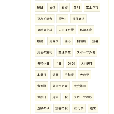
脱臼
挫傷
故郷
足利
富士見市
東みずほ台
3連休
祝日施術
東武東上線
みずほ台駅
体調不良
腰痛
肩凝り
痛み
偏頭痛
残暑
気合の施術
交通事故
スポーツ外傷
振替休日
半日
50-50
大谷選手
本塁打
盗塁
千秋楽
大の里
貴景勝
施術予定表
大会帯同
休診日
月末
秋
スポーツの秋
食欲の秋
読書の秋
秋.行事
週末