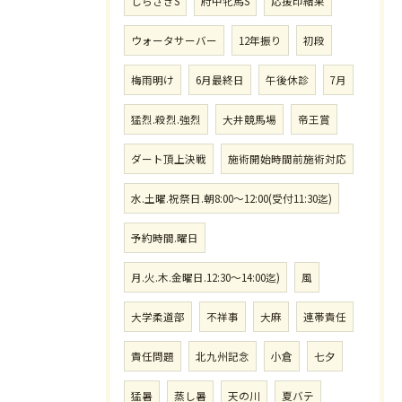
しらさぎS
府中牝馬S
応援印結果
ウォータサーバー
12年振り
初段
梅雨明け
6月最終日
午後休診
7月
猛烈.殺烈.強烈
大井競馬場
帝王賞
ダート頂上決戦
施術開始時間前施術対応
水.土曜.祝祭日.朝8:00〜12:00(受付11:30迄)
予約時間.曜日
月.火.木.金曜日.12:30〜14:00迄)
風
大学柔道部
不祥事
大麻
連帯責任
責任問題
北九州記念
小倉
七夕
猛暑
蒸し暑
天の川
夏バテ