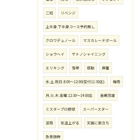
二冠
リベンジ
上半身.下半身コース予約無し
クロワデュノール
マスカレードボール
ショウヘイ
サトノシャイニング
エリキング
雪辱
感動
興奮
水.土.祝日.8:00〜12:00(受付11:30迄).
梅雨
月.火.木.金曜.12:30〜14:00迄
長嶋茂雄
ミスタープロ野球
スーパースター
涙雨
気温上がる
天国に旅立ち
急患随時