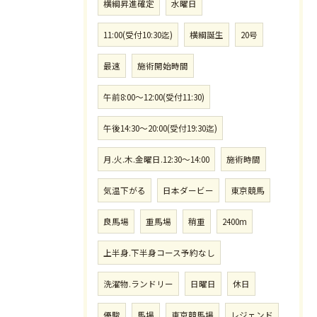
横綱昇進確定
水曜日
11:00(受付10:30迄)
横綱誕生
20号
最速
施術開始時間
午前8:00〜12:00(受付11:30)
午後14:30〜20:00(受付19:30迄)
月.火.木.金曜日.12:30〜14:00
施術時間
気温下がる
日本ダービー
東京競馬
良馬場
重馬場
稍重
2400m
上半身.下半身コース予約なし
洗濯物.ランドリー
日曜日
休日
優駿
馬場
東京競馬場
レジェンド