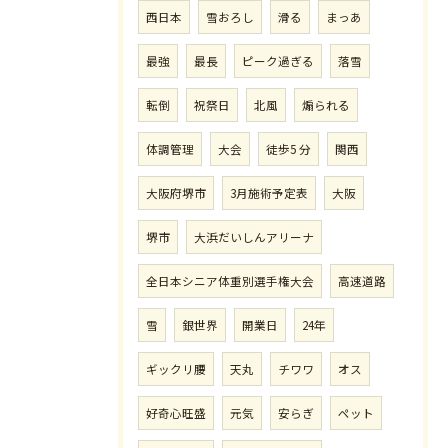
西日本
雪おろし
滑る
まっあ
最強
最長
ピーク過ぎる
落雪
転倒
祝祭日
北風
煽られる
体調管理
大会
徒歩5 分
関西
大阪府堺市
3月施術予定表
大阪
堺市
大浜だいしんアリーナ
全日本シニア体重別選手権大会
高速道路
雪
銀世界
開業日
24年
ギックリ腰
天丸
チワワ
オス
好奇心旺盛
元気
安らぎ
ペット