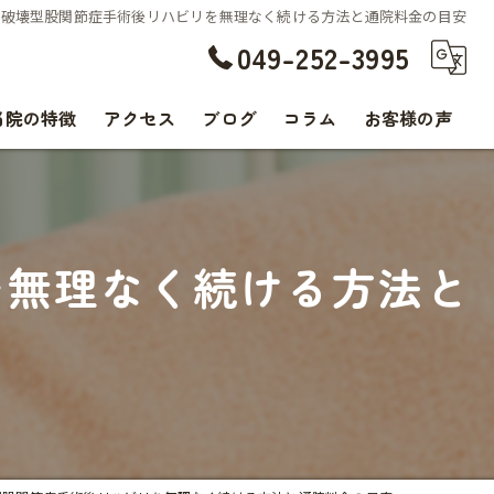
速破壊型股関節症手術後リハビリを無理なく続ける方法と通院料金の目安
049-252-3995
当院の特徴
アクセス
ブログ
コラム
お客様の声
交通事故
腰痛
を無理なく続ける方法と
肩こり
痛み
スポーツ