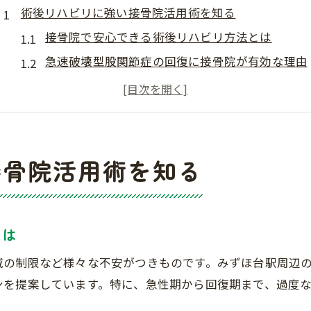
術後リハビリに強い接骨院活用術を知る
接骨院で安心できる術後リハビリ方法とは
急速破壊型股関節症の回復に接骨院が有効な理由
術後の歩行訓練を支える接骨院のサポート体制
接骨院を活用した無理ないリハビリのコツ
接骨院選びで重視すべき安心ポイント解説
急速破壊型股関節症回復の近道とは
接骨院活用術を知る
接骨院での術後回復プランの立て方と進め方
急速破壊型股関節症に効果的な接骨院リハビリ術
術後リハビリを成功に導く接骨院の現場ノウハウ
とは
接骨院で歩行改善を目指すための具体的な手順
域の制限など様々な不安がつきものです。みずほ台駅周辺
股関節症術後に接骨院で得られるサポート内容
ンを提案しています。特に、急性期から回復期まで、過度
みずほ台駅周辺で安心の術後ケア探し