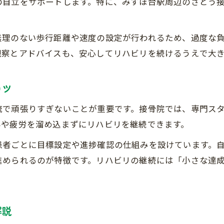
の自立をサポートします。特に、みずほ台駅周辺のさとう
接骨院で保険を活用する際の費用比較ポイント
リハビリ費用を抑える接骨院選びの基準とは
無理のない歩行距離や速度の設定が行われるため、過度な
接骨院の施術費や自己負担を事前に把握する方法
観察とアドバイスも、安心してリハビリを続けるうえで大
接骨院通院の料金目安と保険適用の仕組み
日常を取り戻す接骨院通院のコツ徹底解説
コツ
接骨院通院を日常生活に無理なく組み込む方法
流で頑張りすぎないことが重要です。接骨院では、専門ス
接骨院で歩行・生活動作改善を目指す実践術
みや疲労を溜め込まずにリハビリを継続できます。
接骨院通いを継続するためのスケジュール調整術
患者ごとに目標設定や進捗確認の仕組みを設けています。
接骨院リハビリで得られる日常生活復帰の実感
進められるのが特徴です。リハビリの継続には「小さな達
接骨院を活用したセルフケア併用のすすめ
解説