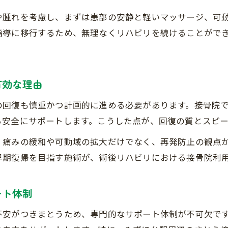
接骨院で受けられる術後ケアの特徴と安心感
や腫れを考慮し、まずは患部の安静と軽いマッサージ、可
通いやすい接骨院の選び方と予約時の注意点
指導に移行するため、無理なくリハビリを続けることがで
接骨院の術後リハビリで得られる日常動作支援
みずほ台駅近くで見つかる接骨院のメリット
有効な理由
接骨院で受ける術後アフターケアの実際
接骨院で叶える無理ない復帰プラン
の回復も慎重かつ計画的に進める必要があります。接骨院
接骨院と二人三脚で進める復帰プランの立案法
ら安全にサポートします。こうした点が、回復の質とスピ
無理なく続けられる接骨院リハビリの流れ
、痛みの緩和や可動域の拡大だけでなく、再発防止の観点
接骨院活用で実現する生活復帰の現実的な方法
早期復帰を目指す施術が、術後リハビリにおける接骨院利
接骨院による段階的なリハビリ支援のポイント
接骨院通院と自宅ケアを併用するコツを公開
ート体制
リハビリ継続の秘訣と費用面のポイント
不安がつきまとうため、専門的なサポート体制が不可欠で
接骨院リハビリを継続できるコツと費用の見通し