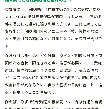
整形外科との併用が可能な接骨院利用法
接骨院では、保険施術と自費施術の2つの選択肢があり
接骨院併用時の領収書発行について
ます。保険施術は健康保険が適用されるため、一定の条
件を満たした場合に限り利用できます。これに対して自
自費施術のメリットと選び方を知る
費施術は、保険適用外のメニューや手技、慢性的な痛
接骨院で受ける自費施術の魅力とは
み・美容目的の施術などが対象となり、全額自己負担で
自費施術の選び方と接骨院の専門性
す。
美容や健康目的で選ぶ接骨院自費施術
保険施術は急性のケガや骨折、捻挫など明確な外傷・原
慢性痛改善に接骨院自費施術が効く理由
因がある症状に限定される点に注意が必要です。自費施
接骨院自費施術の満足度体験談を紹介
術は、慢性的な肩こりや腰痛、骨盤矯正、美容整体な
みずほ台駅近くで賢い施術選びとは
ど、幅広い悩みに対応できる点が特徴です。施術内容や
接骨院選びで注目すべき施術内容とは
料金体系が異なるため、自分の症状や目的に合わせて選
みずほ台駅周辺で接骨院を比較する視点
択・併用することが重要です。
通いやすい接骨院の特徴と選び方
例えば、みずほ台駅周辺の接骨院では、保険施術と自費
接骨院で受ける施術の効果と継続性
施術の併用が可能な場合も多く、症状の改善や健康維