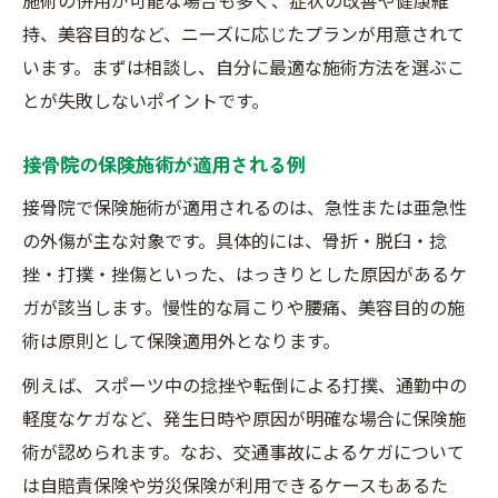
接骨院の口コミや体験談を活用する方法
持、美容目的など、ニーズに応じたプランが用意されて
います。まずは相談し、自分に最適な施術方法を選ぶこ
保険が使える接骨院活用のコツ
とが失敗しないポイントです。
接骨院で保険施術を有効に使う方法
保険施術の対象となる症状と注意点
接骨院の保険施術が適用される例
接骨院で保険施術を受ける手続きの流れ
接骨院で保険施術が適用されるのは、急性または亜急性
保険適用外施術と接骨院の併用術
の外傷が主な対象です。具体的には、骨折・脱臼・捻
家族で利用する接骨院保険施術の利点
挫・打撲・挫傷といった、はっきりとした原因があるケ
費用比較から見える自分に合う施術
ガが該当します。慢性的な肩こりや腰痛、美容目的の施
接骨院の保険と自費施術の費用比較
術は原則として保険適用外となります。
自分に合う接骨院施術の選び方を解説
例えば、スポーツ中の捻挫や転倒による打撲、通勤中の
接骨院での費用シミュレーションの活用法
軽度なケガなど、発生日時や原因が明確な場合に保険施
接骨院の料金体系と満足度の関係性
術が認められます。なお、交通事故によるケガについて
無理なく通える接骨院の費用ポイント
は自賠責保険や労災保険が利用できるケースもあるた