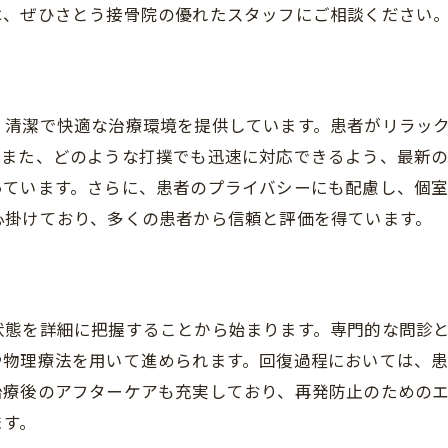
効果的なリハビリテーション
は、ぜひさとう接骨院の優れたスタッフにご相談ください
アフターケアの徹底とサポート
打撲による痛みや腫れに悩む方へ接骨院で迅速な回復を
打撲による症状とその治療法
、清潔で快適な治療環境を提供しています。患者がリラッ
迅速な回復を目指す治療計画
。また、どのような打撲でも迅速に対応できるよう、最新
痛みや腫れを軽減する施術
っています。さらに、患者のプライバシーにも配慮し、個
日常生活への復帰サポート
心掛けており、多くの患者から信頼と評価を得ています。
患者の声：早期回復の体験談
安心して治療を受けられる環境
富士見市のさとう接骨院が提供する個別カスタマイズ治
状態を詳細に把握することから始まります。専門的な問診
個別に合わせた治療プラン
や物理療法を用いて進められます。回復過程においては、
一人ひとりの症状に応じたケア
治療後のアフターケアも充実しており、再発防止のための
オーダーメイドのリハビリテーション
ます。