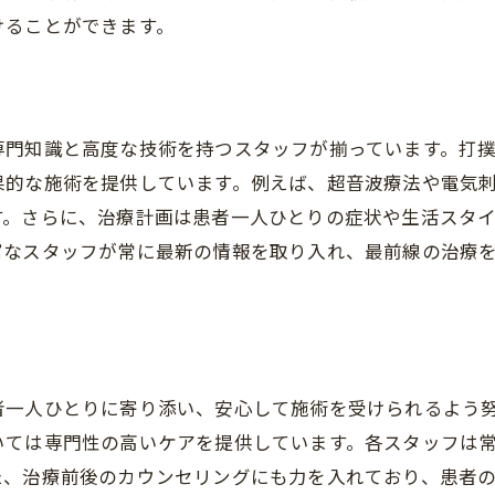
けることができます。
さとう接骨院の専門スタッフが提供する打撲治療とは
打撲治療の専門家による対応
最新の治療技術とアプローチ
専門知識と高度な技術を持つスタッフが揃っています。打
専門スタッフのトレーニングと資格
果的な施術を提供しています。例えば、超音波療法や電気
打撲治療の実績と成功例
す。さらに、治療計画は患者一人ひとりの症状や生活スタ
患者に寄り添う丁寧な対応
富なスタッフが常に最新の情報を取り入れ、最前線の治療
治療後のアドバイスとサポート
最新技術を駆使したさとう接骨院の打撲治療の流れ
最新設備を導入した治療環境
精密な診断と治療計画の立案
者一人ひとりに寄り添い、安心して施術を受けられるよう
最先端治療技術の活用
いては専門性の高いケアを提供しています。各スタッフは
治療過程のリアルタイムモニタリング
た、治療前後のカウンセリングにも力を入れており、患者