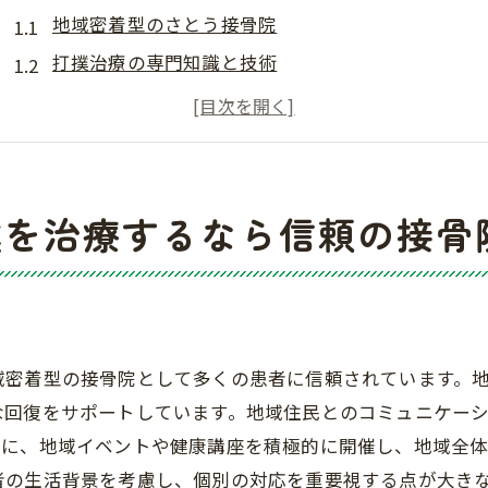
地域密着型のさとう接骨院
打撲治療の専門知識と技術
経験豊富なスタッフによる安心の施術
最新設備と清潔な環境
打撲治療の流れとアフターケア
患者の声：さとう接骨院の評判
撲を治療するなら信頼の接骨
打撲治療は初診から安心のケアで対応する接骨院
初診の流れとカウンセリング
詳細な打撲診断と治療計画
個々の症状に合わせた治療法
域密着型の接骨院として多くの患者に信頼されています。
リハビリテーションと回復サポート
な回復をサポートしています。地域住民とのコミュニケー
アフターケアとフォローアップ
らに、地域イベントや健康講座を積極的に開催し、地域全体
者の生活背景を考慮し、個別の対応を重要視する点が大き
患者一人ひとりに合わせたケア