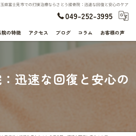
埼玉県富士見市での打撲治療ならさとう接骨院：迅速な回復と安心のケア
049-252-3995
当院の特徴
アクセス
ブログ
コラム
お客様の声
交通事故
腰痛
院：迅速な回復と安心の
肩こり
痛み
スポーツ