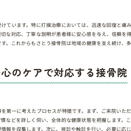
治療効果を最大化する方法
患者の健康を第一に考えた治療
継続的なフォローアップとサポート
受けています。特に打撲治療においては、迅速な回復と痛
安心のケアを提供するさとう接骨院の打撲治療
親切な対応、丁寧な説明が患者様に安心感を与え、信頼を
です。これからもさとう接骨院は地域の健康を支え続け、多
患者に寄り添ったケア方針
治療環境の清潔さと安全性
治療後の生活アドバイス
安心のケアで対応する接骨院
他の医療機関との連携
患者の健康を守るための取り組み
コミュニケーションを大切にする姿勢
長年の経験を持つ接骨院で早期の打撲回復を目指す
得を第一に考えたプロセスが特徴です。まず、ご来院いた
経験豊富なスタッフの強み
習慣などを詳しく伺い、全体的な健康状態を把握します。
治療実績と信頼の証
礎情報を収集します。次に、視診や触診を行い、必要に応