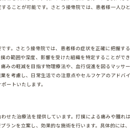
豊富な症例に基づいた治療法
定することが可能です。さとう接骨院では、患者様一人ひ
打撲治療の専門知識の積み重ね
早期回復をサポートする環境
長年の経験に基づく信頼と安心
要です。さとう接骨院では、患者様の症状を正確に把握する
打撲の範囲や深度、影響を受けた組織を特定することがで
、痛みの軽減を目指す物理療法や、血行促進を図るマッサ
職業を考慮し、日常生活での注意点やセルフケアのアドバ
サポートいたします。
合わせた治療法を提供しています。打撲による痛みや腫れ
療プランを立案し、効果的な施術を行います。具体的には