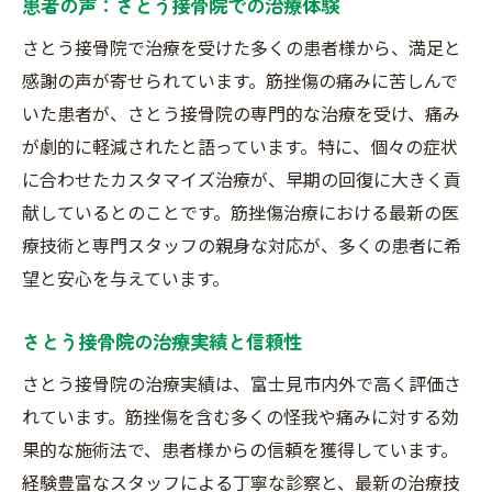
実績ある医療スタッフの紹介
患者の声：さとう接骨院での治療体験
地域での評判と口コミ
さとう接骨院で治療を受けた多くの患者様から、満足と
治療環境と設備の充実
感謝の声が寄せられています。筋挫傷の痛みに苦しんで
いた患者が、さとう接骨院の専門的な治療を受け、痛み
筋挫傷の痛みを和らげる接骨院の役割：埼玉県
が劇的に軽減されたと語っています。特に、個々の症状
富士見市の実践例
に合わせたカスタマイズ治療が、早期の回復に大きく貢
痛みを和らげるための治療法
献しているとのことです。筋挫傷治療における最新の医
緊急対応とアフターケア
療技術と専門スタッフの親身な対応が、多くの患者に希
症状に応じた個別対応
望と安心を与えています。
患者の安心を第一に考える
実践例：さとう接骨院の取り組み
さとう接骨院の治療実績と信頼性
治療後のサポートとフォローアップ
さとう接骨院の治療実績は、富士見市内外で高く評価さ
れています。筋挫傷を含む多くの怪我や痛みに対する効
果的な施術法で、患者様からの信頼を獲得しています。
経験豊富なスタッフによる丁寧な診察と、最新の治療技