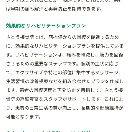
筋挫傷治療の最前線：埼玉県富士見市の接骨院
は早期の痛み解消と再発防止を期待できます。
の実力
最前線の治療法とは
効果的なリハビリテーションプラン
さとう接骨院の技術力
さとう接骨院では、筋挫傷からの回復を促進するため
最新医療機器の紹介
に、効果的なリハビリテーションプランを提供していま
実力を支えるスタッフの専門性
す。リハビリテーションは、痛みを軽減し、筋力を回復
させるための重要なステップです。個別の症状に応じ
患者の回復事例
て、エクササイズや特定の部位に集中するマッサージ、
地域社会における信頼と貢献
生活習慣の改善提案などを組み合わせたプランを作成し
埼玉県富士見市の接骨院が筋挫傷治療で選ばれ
ます。患者の回復速度と再発防止を目指して、さとう接
る理由
骨院の経験豊富なスタッフがサポートします。これによ
選ばれる理由：治療の質と信頼
り、患者の日常生活の質が向上し、長期的な健康維持が
患者満足度と治療効果
可能となります。
さとう接骨院の独自のアプローチ