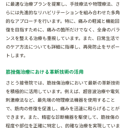
治療後の再発防止策
に最適な治療プランを提案し、手技療法や物理療法、さ
患者インタビュー：根本治療の成果
らには先進的なリハビリテーションを組み合わせた多角
的なアプローチを行います。特に、痛みの軽減と機能回
さとう接骨院の治療哲学と理念
復を目指すために、痛みの箇所だけでなく、全身のバラ
接骨院の専門知識が筋挫傷に効く理由：埼玉県
ンスを整える治療も重視しています。また、日常生活で
富士見市からの報告
のケア方法についても詳細に指導し、再発防止をサポー
専門知識がもたらす治療効果
トします。
さとう接骨院の専門スタッフ紹介
専門的な治療技術の詳細
筋挫傷治療における革新技術の活用
症例紹介：専門知識が活かされた治療
さとう接骨院では、筋挫傷治療において最新の革新技術
治療のプロセスとその効果
を積極的に活用しています。例えば、超音波治療や電気
専門知識が患者の生活を変える
刺激療法など、最先端の物理療法機器を使用すること
筋挫傷に対応する接骨院の選び方：埼玉県富士
で、筋肉の修復を促進し、痛みを迅速に和らげることが
見市の事例
できます。また、精密な診断機器を駆使して、筋挫傷の
程度や部位を正確に特定し、的確な治療を実現していま
接骨院選びのポイント