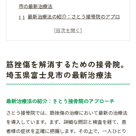
市の最新治療法
最新治療法の紹介：さとう接骨院のアプロ
ーチ
筋挫傷治療における革新技術の活用
患者の症状に合わせたカスタマイズ治療
効果的なリハビリテーションプラン
筋挫傷を解消するための接骨院。
患者の声：さとう接骨院での治療体験
埼玉県富士見市の最新治療法
さとう接骨院の治療実績と信頼性
埼玉県富士見市の接骨院で筋挫傷の痛みを根本
から治療
最新治療法の紹介：さとう接骨院のアプローチ
根本治療を目指すアプローチとは
さとう接骨院では、筋挫傷の治療において最新の治療法
筋挫傷の原因を徹底分析
を導入しています。まず、詳細な問診と検査を経て、患
最新の医療技術による痛みの解消
者様の症状を正確に把握します。その上で、一人ひとり