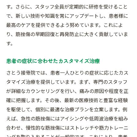
す。さらに、スタッフ全員が定期的に研修を受けること
患者のニーズに応える治療施設
で、新しい技術や知識を常にアップデートし、患者様に
信頼できる接骨院の見極め方
最高のケアを提供できるよう努めています。これによ
実績と評判の重要性
り、筋挫傷の早期回復と再発防止に大きく貢献していま
選ばれる理由：患者の声
す。
さとう接骨院が支持される理由
接骨院で筋挫傷を治す方法を解説：埼玉県富士
患者の症状に合わせたカスタマイズ治療
見市の成功体験
さとう接骨院では、患者一人ひとりの症状に応じたカス
筋挫傷治療の基本プロセス
タマイズ治療を提供しています。まず、専門のスタッフ
具体的な治療法の紹介
が詳細なカウンセリングを行い、痛みの原因や程度を正
確に把握します。その後、最新の医療技術と豊富な経験
さとう接骨院の成功事例
を駆使して、個別に最適な治療プランを立案します。例
治療後のケアと予防策
えば、急性の筋挫傷にはアイシングや低周波治療を組み
患者の成功体験談
合わせ、慢性的な筋挫傷にはストレッチや筋力トレーニ
筋挫傷治療の新しいトレンド
ングを取り入れることが一般的です。これにより、患者