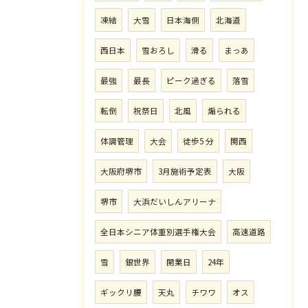
凍結
大雪
日本海側
北海道
西日本
雪おろし
滑る
まっあ
最強
最長
ピーク過ぎる
落雪
転倒
祝祭日
北風
煽られる
体調管理
大会
徒歩5 分
関西
大阪府堺市
3月施術予定表
大阪
堺市
大浜だいしんアリーナ
全日本シニア体重別選手権大会
高速道路
雪
銀世界
開業日
24年
ギックリ腰
天丸
チワワ
オス