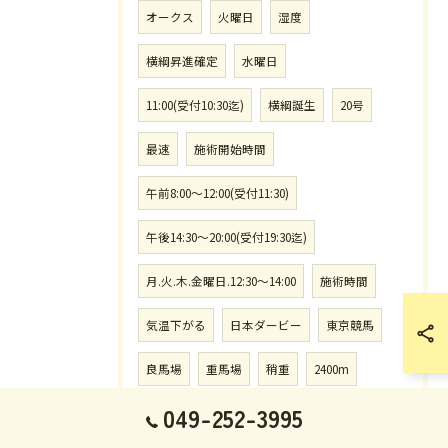
オークス
火曜日
湿度
横綱昇進確定
水曜日
11:00(受付10:30迄)
横綱誕生
20号
最速
施術開始時間
午前8:00〜12:00(受付11:30)
午後14:30〜20:00(受付19:30迄)
月.火.木.金曜日.12:30〜14:00
施術時間
気温下がる
日本ダービー
東京競馬
良馬場
重馬場
稍重
2400m
049-252-3995
上半身.下半身コース予約なし