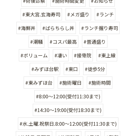
#術後診察
#施術時間変更
#お知らせ
#東大宮.玄海寿司
#メガ盛り
#ランチ
#海鮮丼
#ばらちらし丼
#ランチ握り寿司
#潮騒
#コスパ最高
#普通盛り
#ボリューム
#凄い
#接骨院
#東上線
#みずほ台駅
#東口
#徒歩5分
#東みずほ台
#施術曜日
#施術時間
#8:00〜12:00(受付11:30まで)
#14:30〜19:00(受付18:30まで)
#水.土曜.祝祭日.8:00〜12:00(受付11:30まで)