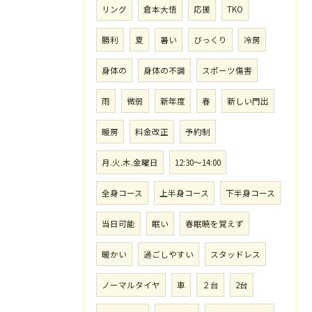
リング
倉本大悟
応援
TKO
勝利
夏
暑い
びっくり
冷房
身体の
身体の不調
スポーツ傷害
雨
微弱
新年度
春
新しい門出
暖房
料金改正
予約制
月.火.木.金曜日
12:30〜14:00
全身コース
上半身コース
下半身コース
当日可能
眠い
春眠暁を覚えず
暖かい
過ごしやすい
スタッドレス
ノーマルタイヤ
車
２台
2台