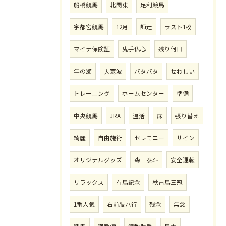
船橋競馬
北関東
足利競馬
宇都宮競馬
12月
師走
ラスト1枚
マイナ保険証
鬼手仏心
残り何日
年の瀬
大寒波
バタバタ
せわしい
トレーニング
ホームセンター
準備
中央競馬
JRA
温活
床
張り替え
綺麗
自由施術
セレモニー
サイン
オリジナルグッズ
森 泰斗
安全運転
リラックス
有馬記念
秋古馬三冠
1番人気
右前肢ハ行
残念
無念