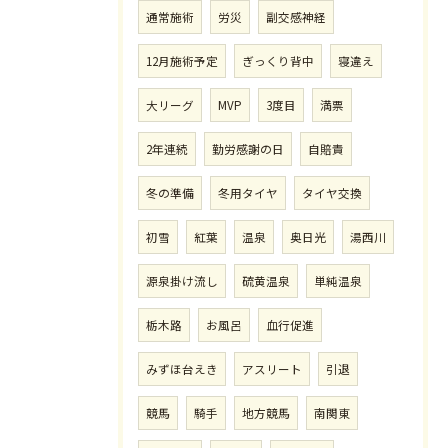
通常施術
労災
副交感神経
12月施術予定
ぎっくり背中
寝違え
大リーグ
MVP
3度目
満票
2年連続
勤労感謝の日
自賠責
冬の準備
冬用タイヤ
タイヤ交換
初雪
紅葉
温泉
奥日光
湯西川
源泉掛け流し
硫黄温泉
単純温泉
栃木路
お風呂
血行促進
みずほ台えき
アスリート
引退
競馬
騎手
地方競馬
南関東