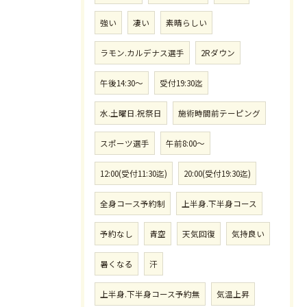
強い
凄い
素晴らしい
ラモン.カルデナス選手
2Rダウン
午後14:30〜
受付19:30迄
水.土曜日.祝祭日
施術時間前テーピング
スポーツ選手
午前8:00〜
12:00(受付11:30迄)
20:00(受付19:30迄)
全身コース予約制
上半身.下半身コース
予約なし
青空
天気回復
気持良い
暑くなる
汗
上半身.下半身コース予約無
気温上昇