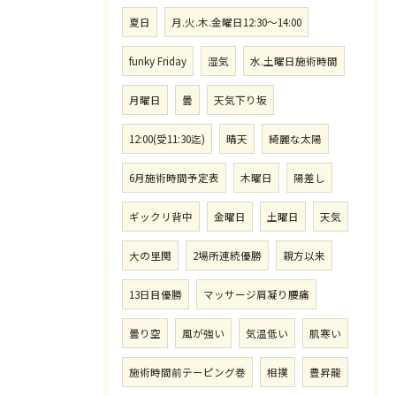
夏日
月.火.木.金曜日12:30〜14:00
funky Friday
湿気
水.土曜日施術時間
月曜日
曇
天気下り坂
12:00(受11:30迄)
晴天
綺麗な太陽
6月施術時間予定表
木曜日
陽差し
ギックリ背中
金曜日
土曜日
天気
大の里関
2場所連続優勝
親方以来
13日目優勝
マッサージ肩凝り腰痛
曇り空
風が強い
気温低い
肌寒い
施術時間前テーピング巻
相撲
豊昇龍