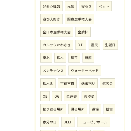
好奇心旺盛
元気
安らぎ
ペット
遊び大好き
関東選手権大会
全日本選手権大会
皇后杯
カルッツかわさき
3.11
震災
生誕日
東北
栃木
埼玉
新座
メンテナンス
ウォーターベッド
栃木県
宇都宮市
退職祝い
慰労会
OB
OG
柔道部
母校愛
振り返る場所
帰る場所
道場
稽古
春分の日
DEEP
ニューピアホール