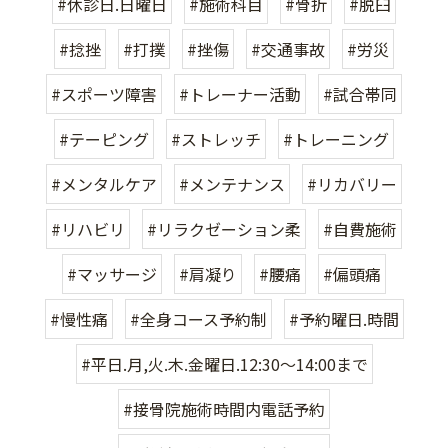
#休診日.日曜日
#施術科目
#骨折
#脱臼
#捻挫
#打撲
#挫傷
#交通事故
#労災
#スポーツ障害
#トレーナー活動
#試合帯同
#テーピング
#ストレッチ
#トレーニング
#メンタルケア
#メンテナンス
#リカバリー
#リハビリ
#リラクゼーション柔
#自費施術
#マッサージ
#肩凝り
#腰痛
#偏頭痛
#慢性痛
#全身コース予約制
#予約曜日.時間
#平日.月,火.木.金曜日.12:30〜14:00まで
#接骨院施術時間内電話予約