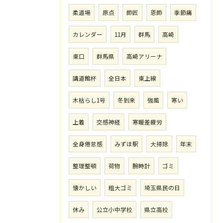
柔道場
原点
師匠
恩師
季節痛
カレンダー
11月
群馬
高崎
東口
群馬県
高崎アリーナ
講道館杯
全日本
東上線
木枯らし1号
冬到来
強風
寒い
上着
交感神経
寒暖差疲労
全身倦怠感
みずほ駅
大掃除
年末
整理整頓
荷物
腕時計
ゴミ
懐かしい
粗大ゴミ
埼玉県民の日
休み
公立小中学校
県立高校