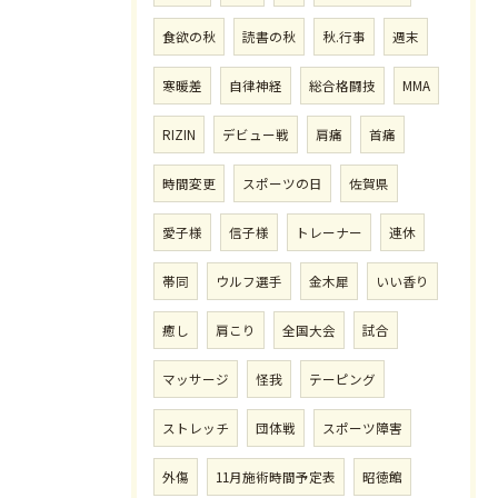
食欲の秋
読書の秋
秋.行事
週末
寒暖差
自律神経
総合格闘技
MMA
RIZIN
デビュー戦
肩痛
首痛
時間変更
スポーツの日
佐賀県
愛子様
信子様
トレーナー
連休
帯同
ウルフ選手
金木犀
いい香り
癒し
肩こり
全国大会
試合
マッサージ
怪我
テーピング
ストレッチ
団体戦
スポーツ障害
外傷
11月施術時間予定表
昭徳館