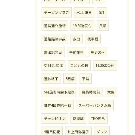
テーピング巻き
水.土曜日
5月
通常通り施術
19:30迄受付
八潮
道路陥没事故
救出
後半戦
憲法記念日
午前施術
朝8:00〜
受付11:30迄
こどもの日
11:30迄受付
連休終了
5月病
平常
5月施術時間予定表
施術時間前
太陽
世界4団体統一戦
スーパーバンタム級
チャンピオン
防衛戦
TKO勝ち
4度目防衛
井上尚弥選手
ダウン