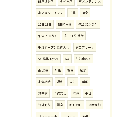
餅屋は餅屋
タイヤ屋
車メンテナンス
身体メンテナンス
千葉
東金
16日.19日
朝8時から
昼11:30迄受付
午後14:30から
夜19:30迄受付
千葉オープン柔道大会
東金アリーナ
5月施術予定表
GW
午前中施術
雨.湿気
対策
換気
除湿
水分補給
運動
入浴
睡眠
熱中症
予約無し
渋滞
平日
通常通り
曇空
昭和の日
朝時間前
バレーボール
サッカー
牽引