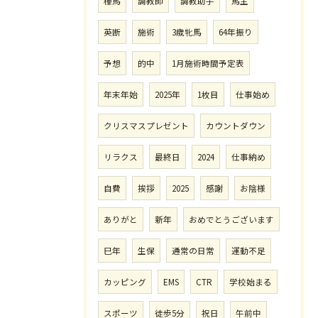
種馬
調教師
調教助手
馬主
英断
施術
3歳牝馬
64年振り
予想
的中
1月施術時間予定表
年末年始
2025年
1枚目
仕事始め
クリスマスプレゼント
カウントダウン
リラクス
最終日
2024
仕事納め
自費
挨拶
2025
感謝
お陰様
ありがと
新年
おめでとうございます
巳年
生保
通常の日常
運動不足
カッピング
EMS
CTR
学校始まる
スポーツ
徒歩5分
祝日
午前中