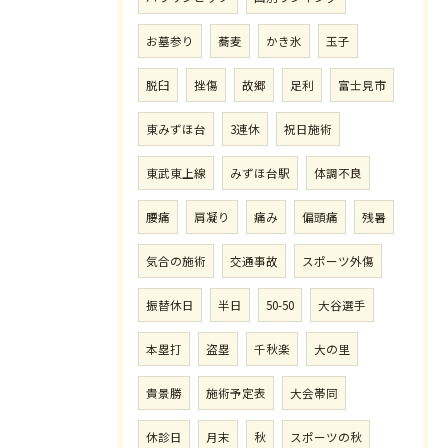
お墓参り
蕎麦
かき氷
玉子
脱臼
挫傷
故郷
足利
富士見市
東みずほ台
3連休
祝日施術
東武東上線
みずほ台駅
体調不良
腰痛
肩凝り
痛み
偏頭痛
残暑
気合の施術
交通事故
スポーツ外傷
振替休日
半日
50-50
大谷選手
本塁打
盗塁
千秋楽
大の里
貴景勝
施術予定表
大会帯同
休診日
月末
秋
スポーツの秋