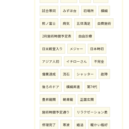
試合帯同
みずほ台
初場所
横綱
照ノ富士
病気
五体満足
自費施術
2月施術時間予定表
自由診療
日米殿堂入り
メジャー
日本時初
アジア人初
イチローさん
不完全
偉業達成
流石
シャッター
故障
後ろのドア
横綱昇進
第74代
豊昇龍関
朝青龍
正面玄関
施術時間予定通り
リラクゼーション柔
修理完了
寒波
婚活
暖かい格好