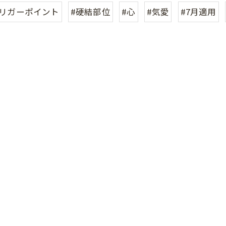
トリガーポイント
#硬結部位
#心
#気愛
#7月適用