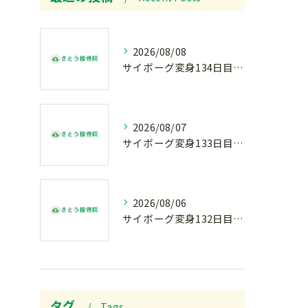
2026/08/08
サイボーグ変身134日目.ゾロ目.お盆休み.甲子園.佐野日大.麦倉監督37年振り白星.柔道インターハイ.2歳ダリア賞.GⅢ.エルムS. GⅢ.レパードS. GⅢ.CBC賞.応援印…土曜の朝〜
2026/08/07
サイボーグ変身133日目.広島.原爆.81年.インターハイ初日.金曜の朝〜
2026/08/06
サイボーグ変身132日目.お知らせ.和歌山.インターハイ.柔道開幕…木曜の朝〜
タグ
Tags