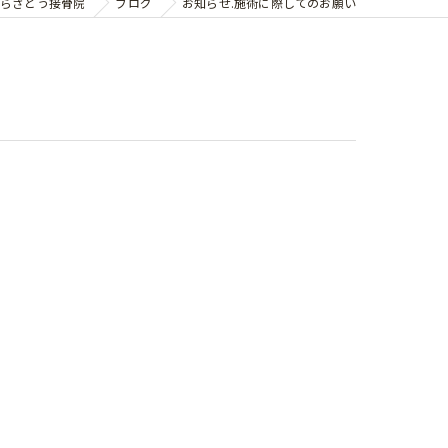
らさとう接骨院
ブログ
お知らせ.施術に際してのお願い