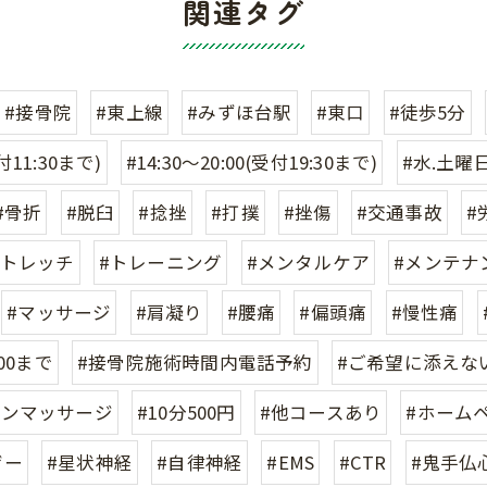
関連タグ
#接骨院
#東上線
#みずほ台駅
#東口
#徒歩5分
受付11:30まで)
#14:30〜20:00(受付19:30まで)
#水.土曜日.
#骨折
#脱臼
#捻挫
#打撲
#挫傷
#交通事故
#
ストレッチ
#トレーニング
#メンタルケア
#メンテナ
#マッサージ
#肩凝り
#腰痛
#偏頭痛
#慢性痛
:00まで
#接骨院施術時間内電話予約
#ご希望に添えな
インマッサージ
#10分500円
#他コースあり
#ホーム
ザー
#星状神経
#自律神経
#EMS
#CTR
#鬼手仏