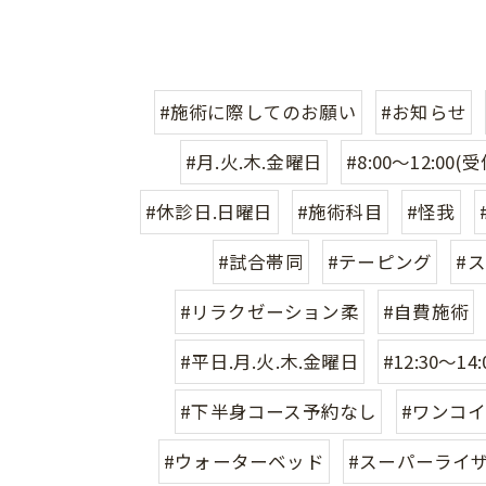
#施術に際してのお願い
#お知らせ
#月.火.木.金曜日
#8:00〜12:00(
#休診日.日曜日
#施術科目
#怪我
#試合帯同
#テーピング
#
#リラクゼーション柔
#自費施術
#平日.月.火.木.金曜日
#12:30〜14
#下半身コース予約なし
#ワンコ
#ウォーターベッド
#スーパーライ