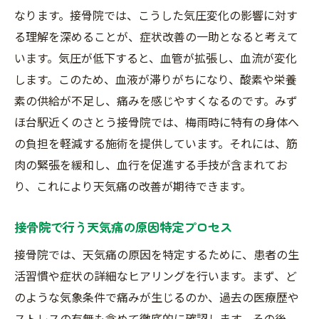
痛みの根本原因を探る診断技術
なります。接骨院では、こうした気圧変化の影響に対す
る理解を深めることが、症状改善の一助となると考えて
筋肉の緊張をほぐすための手技療法
います。気圧が低下すると、血管が拡張し、血流が変化
天候変化に対応したストレッチの重要性
します。このため、血液が滞りがちになり、酸素や栄養
日常生活での痛み軽減のためのアドバイス
素の供給が不足し、痛みを感じやすくなるのです。みず
施術後の効果を高めるための家庭でのケア
ほ台駅近くのさとう接骨院では、梅雨時に特有の身体へ
みずほ台駅そばのさとう接骨院で受ける梅雨時
の負担を軽減する施術を提供しています。それには、筋
の特別ケア
肉の緊張を緩和し、血行を促進する手技が含まれてお
梅雨時期限定の施術メニュー
り、これにより天気痛の改善が期待できます。
季節に応じた特別なリラクゼーション法
接骨院で行う天気痛の原因特定プロセス
天気痛を予防するための事前カウンセリン
グ
接骨院では、天気痛の原因を特定するために、患者の生
水分補給と栄養指導によるサポート
活習慣や症状の詳細なヒアリングを行います。まず、ど
のような気象条件で痛みが生じるのか、過去の医療歴や
さとう接骨院のスタッフによる個別対応
ストレスの有無も含めて徹底的に確認します。その後、