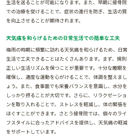
生活を送ることが可能になります。また、早期に接骨院
患者の声：天気痛が改善された実体験
での治療を受けることで、症状の進行を防ぎ、生活の質
専門スタッフによる個別対応の重要性
を向上させることが期待されます。
接骨院の施術が提供する心身のリフレッシ
ュ
天気痛を和らげるための日常生活での簡単な工夫
継続的な通院で得られる健康維持の効果
梅雨の時期に頻繁に訪れる天気痛を和らげるため、日常
初めての方にも安心の施術プロセス
生活で工夫できることはたくさんあります。まず、規則
梅雨の不調を和らげる接骨院での施術体験を紹
正しい生活リズムを保つことが重要です。十分な睡眠を
介
確保し、適度な運動を心がけることで、体調を整えまし
初めての接骨院施術の流れと準備
ょう。また、食事面でも栄養バランスを意識し、水分を
しっかり摂ることが大切です。さらに、リラクゼーショ
利用者の声に基づいた施術体験の紹介
ンを取り入れることで、ストレスを軽減し、体の緊張を
施術前後での体調の変化について
ほぐすことができます。さとう接骨院では、個々のライ
施術を受けた人が感じた効果と感想
フスタイルに合ったアドバイスを提供し、天気痛の軽減
継続的な施術で得られる健康メリット
をサポートしています。