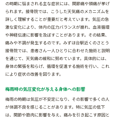
の時期に悩まされる主な症状には、関節痛や頭痛が挙げ
身体のバランスを整える専門的な施術
られます。接骨院では、こうした天気痛のメカニズムを
痛みを和らげるための具体的な施術内容
詳しく理解することが重要だと考えています。気圧の急
接骨院で行うリラクゼーションテクニック
激な変化により、体内の圧力バランスが崩れ、血液循環
施術後のアフターケアとフォローアップ
や神経伝達に影響を及ぼすことがあります。その結果、
痛みや不調が発生するのです。みずほ台駅近くのさとう
天気痛に効く自己ケア方法の指導
接骨院では、患者さん一人ひとりに合わせた施術と説明
雨の日でも安心通えるみずほ台駅の接骨院
を通じて、天気痛の緩和に努めています。具体的には、
みずほ台駅からのアクセスと立地の優位性
身体の緊張を和らげ、循環を促進する施術を行い、これ
天気に関係なく通える接骨院の魅力
により症状の改善を図ります。
快適な施術空間とその配慮
駅から近い接骨院の便利さを活かした通院
梅雨時の気圧変化が与える身体への影響
天気痛を和らげるための接骨院での具体的なア
梅雨の時期は気圧が不安定になり、その影響で多くの人
プローチ
が体調不良を感じることがあります。特に気圧の低下
専門的なカウンセリングで始まる施術
は、関節や筋肉に影響を与え、痛みを引き起こす原因と