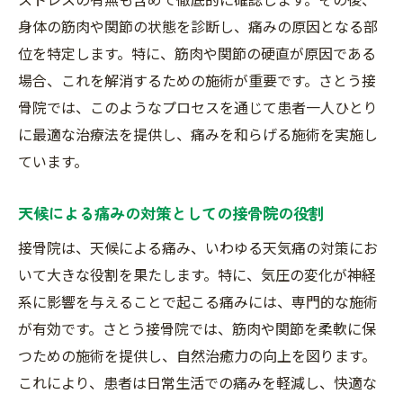
特別ケアの効果を実感する方法
身体の筋肉や関節の状態を診断し、痛みの原因となる部
接骨院での施術が雨の日の体調不良を軽減する
位を特定します。特に、筋肉や関節の硬直が原因である
理由
場合、これを解消するための施術が重要です。さとう接
気圧変化による身体への影響を和らげる方
骨院では、このようなプロセスを通じて患者一人ひとり
法
に最適な治療法を提供し、痛みを和らげる施術を実施し
雨の日特有の倦怠感解消のための施術
ています。
筋肉の固まりを解消する柔軟なアプローチ
疲労回復を促進するための施術計画
天候による痛みの対策としての接骨院の役割
体調不良を軽減するためのライフスタイル
接骨院は、天候による痛み、いわゆる天気痛の対策にお
改善指導
いて大きな役割を果たします。特に、気圧の変化が神経
施術後の体調維持のための継続的サポート
系に影響を与えることで起こる痛みには、専門的な施術
が有効です。さとう接骨院では、筋肉や関節を柔軟に保
天気痛で困ったらみずほ台駅の接骨院がおすす
つための施術を提供し、自然治癒力の向上を図ります。
め
これにより、患者は日常生活での痛みを軽減し、快適な
天気痛解消のために選ばれる接骨院の特徴