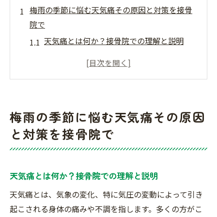
梅雨の季節に悩む天気痛その原因と対策を接骨
院で
天気痛とは何か？接骨院での理解と説明
梅雨時の気圧変化が与える身体への影響
接骨院で行う天気痛の原因特定プロセス
天候による痛みの対策としての接骨院の役
割
梅雨の季節に悩む天気痛その原因
天気痛を和らげるための日常生活での簡単
と対策を接骨院で
な工夫
みずほ台駅近くの接骨院での治療が選ばれ
る理由
天気痛とは何か？接骨院での理解と説明
みずほ台駅近くの接骨院が提供する天気痛に効
天気痛とは、気象の変化、特に気圧の変動によって引き
く施術法
起こされる身体の痛みや不調を指します。多くの方がこ
個人に合わせた施術法の提案