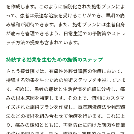
果的な施術
を作成します。このように個別化された施術プランによ
って、患者は最適な治療を受けることができ、早期の痛
施術時間の短縮とその効果
み緩和が期待できます。また、施術プランには患者自身
駅近の利便性を活かした通院スタイル
が痛みを管理できるよう、日常生活での予防策やストレ
忙しい方でも受けやすい施術プラン
ッチ方法の提案も含まれています。
施術後のスムーズな移動のための工夫
駅からすぐの立地がもたらす安心感
持続する効果を生むための施術のステップ
生活リズムに合わせた施術の柔軟性
さとう接骨院では、有痛性外脛骨障害の治療において、
患者の声で見るさとう接骨院の有痛性外脛骨障
持続する効果を生むための施術ステップを重視していま
害施術の効果
す。初めに、患者の症状と生活習慣を詳細に分析し、痛
患者の体験談から見る施術の成果
みの根本原因を特定します。その上で、個別にカスタマ
長年の悩みを解消した患者の声
イズされた施術プランを作成し、電気刺激療法や物理療
法などの技術を組み合わせて治療を行います。これによ
施術の変化を感じた瞬間
り、痛みの緩和とともに、再発防止に向けた筋肉や関節
改善に至るまでのプロセスと感想
の強化を図ります。また、施術後も定期的なフォローア