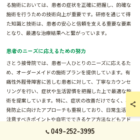
る施術においては、患者の症状を正確に把握し、的確な
施術を行うための技術向上が重要です。研修を通じて得
た知識と技術は、患者の安心と信頼を支える重要な要素
となり、最適な治療結果へと繋がっています。
患者のニーズに応えるための努力
さとう接骨院では、患者一人ひとりのニーズに応えるた
め、オーダーメイドの施術プランを提供しています。有
痛性外脛骨障害に苦しむ患者に対して、丁寧なカウンセ
リングを行い、症状や生活習慣を把握した上で最適な施
術を提案しています。特に、症状の改善だけでなく、再
発防止に向けたアプローチも重視しており、日常生活で
注意すべきポイントや自宅でできるケア方法などもアド
バイスします。このように、患者の声に耳を傾け、ニー
049-252-3995
ズに応える施術を心掛けることで、信頼を築いていま