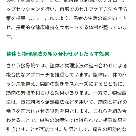
施術後の生活の変化について
ップセッションを行い、自宅でのセルフケア方法や予防
満足度の高い施術の理由
策を指導します。これにより、患者の生活の質を向上さ
みずほ台駅近くの接骨院で根本改善を目指す理
せ、長期的な健康維持をサポートする体制が整っていま
由とは
す。
地域密着型の信頼できる施術
施術の質を高めるための研修制度
整体と物理療法の組み合わせがもたらす効果
患者のニーズに応えるための努力
さとう接骨院では、整体と物理療法の組み合わせによる
地域社会への貢献と施術の質
複合的なアプローチを推奨しています。整体は、体のバ
ランスを整え、関節の動きをスムーズにするとともに、
長期的な健康管理のための施術
筋肉の緊張を和らげる効果があります。一方で、物理療
地域の健康を支えるための取り組み
法は、電気刺激や温熱療法などを用いて、筋肉と神経の
有痛性外脛骨障害に悩む方へさとう接骨院の施
働きを正常化させる役割を果たします。これらを組み合
術の全貌
わせることで、単独の治療法では得られない相乗効果を
施術の流れを詳しく解説
引き出すことが可能です。結果として、痛みの即効的な
治療計画の作成とその効果