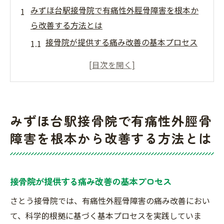
みずほ台駅接骨院で有痛性外脛骨障害を根本か
ら改善する方法とは
接骨院が提供する痛み改善の基本プロセス
個別症状に合わせた施術プランの重要性
持続する効果を生むための施術のステップ
整体と物理療法の組み合わせがもたらす効
果
みずほ台駅接骨院で有痛性外脛骨
日常生活での予防策の提案
障害を根本から改善する方法とは
患者の立場に立った施術の進め方
さとう接骨院が提案する有痛性外脛骨障害の専
門的施術
接骨院が提供する痛み改善の基本プロセス
専門家による症状の詳細な評価法
さとう接骨院では、有痛性外脛骨障害の痛み改善におい
最新技術を活用した痛みの緩和
て、科学的根拠に基づく基本プロセスを実践していま