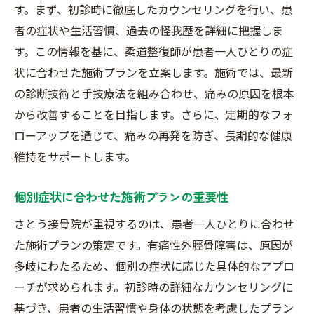
症状に合わせたカスタムケアの実施
す。まず、初診時に徹底したカウンセリングを行い、患
リハビリテーションを兼ねた施術プログラ
者の症状や生活習慣、過去の怪我歴を詳細に把握しま
ム
す。この情報を基に、柔道整復師が患者一人ひとりの症
施術後のフォローアップとその重要性
状に合わせた施術プランを立案します。施術では、最新
の診断技術と手技療法を組み合わせ、痛みの原因を根本
患者の声を反映した施術改善
から改善することを目指します。さらに、定期的なフォ
有痛性外脛骨障害の原因を徹底分析さとう接骨
ローアップを通じて、痛みの再発を防ぎ、長期的な健康
院のアプローチ
維持をサポートします。
症状発生の主な要因とその分析
長期的な痛みへのメカニズムの理解
個別症状に合わせた施術プランの重要性
詳細な診断がもたらす治療効果
さとう接骨院が重視するのは、患者一人ひとりに合わせ
原因別に異なる施術の選択肢
た施術プランの策定です。有痛性外脛骨障害は、原因が
痛みの再発防止に向けたアプローチ
多岐にわたるため、個別の症状に応じた具体的なアプロ
患者との対話で築く信頼関係
ーチが求められます。初診時の詳細なカウンセリングに
通勤通学に便利なみずほ台駅接骨院で受ける効
基づき、患者の生活習慣や身体の状態を考慮したプラン