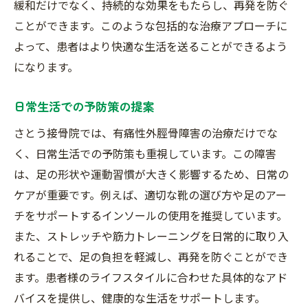
緩和だけでなく、持続的な効果をもたらし、再発を防ぐ
安心して施術を受けるための環境作り
ことができます。このような包括的な治療アプローチに
施術の科学的根拠とその説得力
よって、患者はより快適な生活を送ることができるよう
施術経験豊富なスタッフの紹介
になります。
施術後のサポート体制の充実
日常生活での予防策の提案
みずほ台駅からすぐ！さとう接骨院の効果的な
さとう接骨院では、有痛性外脛骨障害の治療だけでな
施術方法
く、日常生活での予防策も重視しています。この障害
接骨院での施術の具体的な内容
は、足の形状や運動習慣が大きく影響するため、日常の
短期間で効果を実感するための施術
ケアが重要です。例えば、適切な靴の選び方や足のアー
個別対応が生む高い施術効果
チをサポートするインソールの使用を推奨しています。
施術後のケア体制とその重要性
また、ストレッチや筋力トレーニングを日常的に取り入
心地よい施術環境の実現
れることで、足の負担を軽減し、再発を防ぐことができ
施術成果を高めるための継続サポート
ます。患者様のライフスタイルに合わせた具体的なアド
バイスを提供し、健康的な生活をサポートします。