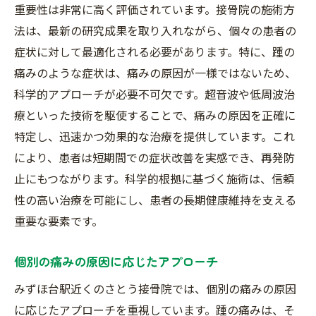
駅近の立地がもたらす時間の効率化
重要性は非常に高く評価されています。接骨院の施術方
交通アクセスの良さによる患者の安心感
法は、最新の研究成果を取り入れながら、個々の患者の
施術後のリラックススペースの提供
症状に対して最適化される必要があります。特に、踵の
痛みのような症状は、痛みの原因が一様ではないため、
定期的な通院の重要性とその利便性
科学的アプローチが必要不可欠です。超音波や低周波治
みずほ台駅から徒歩圏内！さとう接骨院の便利
療といった技術を駆使することで、痛みの原因を正確に
な立地と施術
特定し、迅速かつ効果的な治療を提供しています。これ
駅からのアクセスマップと利用方法
により、患者は短期間での症状改善を実感でき、再発防
立地が患者に与える心理的安心感
止にもつながります。科学的根拠に基づく施術は、信頼
駅周辺の施設と連携した癒しの提供
性の高い治療を可能にし、患者の長期健康維持を支える
通院の途中で寄りやすい商業施設
重要な要素です。
地域社会とのつながりとコミュニティ
個別の痛みの原因に応じたアプローチ
駅近であることの治療効果への影響
踵の痛みを専門的に分析する接骨院の秘密と
みずほ台駅近くのさとう接骨院では、個別の痛みの原因
は？
に応じたアプローチを重視しています。踵の痛みは、そ