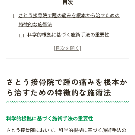
目次
さとう接骨院で踵の痛みを根本から治すための
特徴的な施術法
科学的根拠に基づく施術手法の重要性
個別の痛みの原因に応じたアプローチ
最新技術を活用した治療のメリット
患者に寄り添ったカウンセリングの実施
継続的な治療計画の策定とその効果
さとう接骨院で踵の痛みを根本か
施術後のフォローアップ体制の充実
ら治すための特徴的な施術法
駅近接骨院で通院が楽に！踵の痛みを和らげる
アプローチ
通院のしやすさが治療効果に与える影響
科学的根拠に基づく施術手法の重要性
通勤・通学に合わせた柔軟な予約システム
さとう接骨院において、科学的根拠に基づく施術手法の