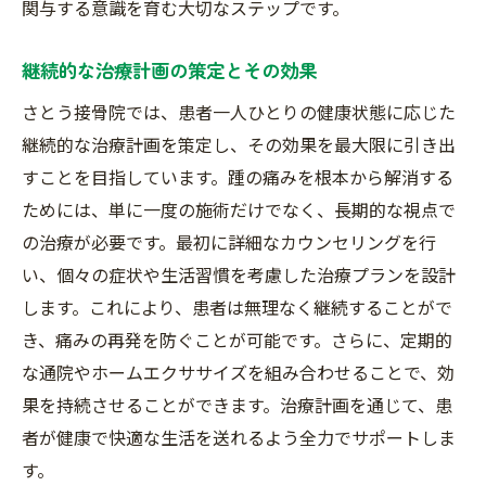
関与する意識を育む大切なステップです。
交通アクセスの容易さがもたらす安心感
継続的な治療計画の策定とその効果
ライフスタイルに合わせた治療計画の立案
職場や学校へのアクセスの良さの活用
さとう接骨院では、患者一人ひとりの健康状態に応じた
継続的な治療計画を策定し、その効果を最大限に引き出
さとう接骨院が選ばれる理由: 駅近の利便性と信
すことを目指しています。踵の痛みを根本から解消する
頼の施術
ためには、単に一度の施術だけでなく、長期的な視点で
駅近の立地がもたらす安心感と利便性
の治療が必要です。最初に詳細なカウンセリングを行
長年の信頼に基づいた施術実績
い、個々の症状や生活習慣を考慮した治療プランを設計
地域社会への貢献と信頼の構築
します。これにより、患者は無理なく継続することがで
患者からの高評価による信頼性
き、痛みの再発を防ぐことが可能です。さらに、定期的
駅近で得られる患者の満足度向上
な通院やホームエクササイズを組み合わせることで、効
継続的なケアで得られる健康の維持
果を持続させることができます。治療計画を通じて、患
者が健康で快適な生活を送れるよう全力でサポートしま
す。