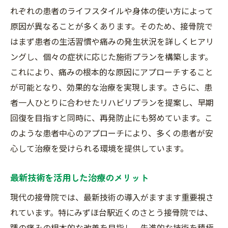
れぞれの患者のライフスタイルや身体の使い方によって
痛みの原因を特定する精密検査技術
原因が異なることが多くあります。そのため、接骨院で
専門家による症状の詳細な分析方法
はまず患者の生活習慣や痛みの発生状況を詳しくヒアリ
患者の声を反映したカスタマイズ施術
ングし、個々の症状に応じた施術プランを構築します。
治療結果を高めるためのデータ活用
これにより、痛みの根本的な原因にアプローチすること
チーム医療による多面的なアプローチ
が可能となり、効果的な治療を実現します。さらに、患
技術者のスキル向上とその研鑽
者一人ひとりに合わせたリハビリプランを提案し、早期
丁寧な施術で踵の痛みを解消するさとう接骨院
回復を目指すと同時に、再発防止にも努めています。こ
のアプローチ
のような患者中心のアプローチにより、多くの患者が安
患者に寄り添う温かいケアの提供
心して治療を受けられる環境を提供しています。
細部に配慮した施術環境の整備
最新技術を活用した治療のメリット
施術中のコミュニケーションと信頼関係
現代の接骨院では、最新技術の導入がますます重要視さ
痛みの緩和を目指すリラクゼーション技術
れています。特にみずほ台駅近くのさとう接骨院では、
長期的な痛み軽減を目的とした施術
踵の痛みの根本的な改善を目指し、先進的な技術を積極