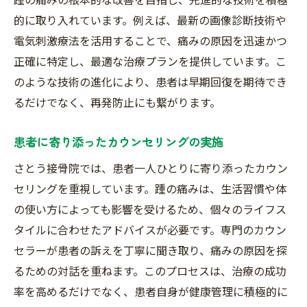
患者のライフスタイルに合わせた治療
的に取り入れています。例えば、最新の画像診断技術や
接骨院での踵の痛み治療の流れとその効果を徹
電気刺激療法を活用することで、痛みの原因を迅速かつ
底解説
正確に特定し、最適な治療プランを提供しています。こ
初診から施術完了までのステップ
のような技術の進化により、患者は早期回復を期待でき
各治療段階での期待される効果
るだけでなく、再発防止にも繋がります。
患者のフィードバックを反映した改善策
患者に寄り添ったカウンセリングの実施
治療の進行に伴う症状の変化の観察
さとう接骨院では、患者一人ひとりに寄り添ったカウン
定期的な効果測定とその結果分析
セリングを重視しています。踵の痛みは、生活習慣や体
持続的な痛み改善に向けた治療プラン
の使い方によっても影響を受けるため、個々のライフス
通勤途中に立ち寄れる接骨院で踵の痛みをケア
タイルに合わせたアドバイスが必要です。専門のカウン
する理由
セラーが患者の訴えを丁寧に聞き取り、痛みの原因を探
通勤時間を活用した効率的な通院
るための対話を重ねます。このプロセスは、治療の成功
ストレスの少ない治療環境の提供
率を高めるだけでなく、患者自身が健康管理に積極的に
時間管理が容易な予約システム