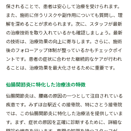
保されることで、患者は安心して治療を受けられます。
実際の患者の声を紹介
また、施術に伴うリスクや副作用についても質問し、理
治療の効果を高める取り組み
解を深めることが求められます。次に、スタッフが最新
評判の良い接骨院の共通点
の治療技術を取り入れているかも確認しましょう。最新
継続治療の重要性とその結果
の技術は、治療効果の向上に寄与します。さらに、施術
症状改善までのプロセス
後のフォローアップ体制が整っているかもチェックポイ
さとう接骨院が提供する仙腸関節炎に最適な治
ントです。患者の症状に合わせた継続的なケアが行われ
療プランとは
ることは、治療効果を最大化させるために重要です。
個々の症状に応じたカスタマイズ治療
仙腸関節炎に特化した治療法の特徴
施術の流れとその効果
仙腸関節炎は、腰痛の原因の一つとして注目されている
最新技術を取り入れた治療
疾患です。みずほ台駅近くの接骨院、特にさとう接骨院
患者との信頼関係の構築
では、この仙腸関節炎に特化した治療法を提供していま
安心のフォローアップ体制
す。まず、症状の原因を正確に診断するために、詳細な
治療プランの柔軟な調整
問診や検査を行います。専門の知識を持つスタッフが、