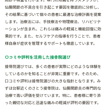
仙腸関節炎の痛みを和らげる接骨院での施術の
仙腸関節の不具合を引き起こす要因を徹底的に分析し、
流れ
その結果に基づいて個々の患者に最適な治療計画を提案
初診カウンセリングの重要性
します。治療法には、手技療法や物理療法、リハビリテ
施術開始から完了までのステップ
ーションが含まれ、これらは痛みの軽減と機能回復に効
痛みの原因を根本から改善する方法
果的です。また、セルフケアの指導を行うことで、患者
様自身が症状を管理するサポートも徹底しています。
施術後のアフターケアの流れ
セルフケアの指導とその効果
口コミや評判を活用した接骨院選び
継続的な施術のスケジュール設定
接骨院選びでは、多くの患者が実際にどのような体験を
接骨院選びで失敗しないためのポイントを徹底
しているのかを知ることが非常に重要です。そのため、
解説
口コミや評判は接骨院選びの大きな指針となります。み
事前のリサーチが鍵
ずほ台駅近くのさとう接骨院は、仙腸関節炎の専門的な
施術者の経験と資格を確認
治療で高い評価を受けています。特に、患者様に寄り添
治療方針が合っているかの確認
った親切な対応と迅速な痛みの軽減が評判の要因です。