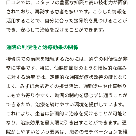
費用と通院のコストを把握
口コミでは、スタッフの豊富な知識と高い技術力が評価
患者の意見を反映した施術
されており、再訪する患者も多いです。こうした情報を
活用することで、自分に合った接骨院を見つけることが
実際に訪れて雰囲気を確かめる
でき、安心して治療を受けることができます。
みずほ台駅周辺の接骨院で仙腸関節炎を改善す
る方法
通院の利便性と治療効果の関係
駅周辺の利便性を活用した通院
接骨院での治療を継続するためには、通院の利便性が非
施術の効果を高めるための方法
常に重要です。特に、仙腸関節炎のような慢性的な痛み
地域特有の接骨院のメリット
に対する治療では、定期的な通院が症状改善の鍵となり
複数の接骨院を比較するポイント
ます。みずほ台駅近くの接骨院は、通勤途中や仕事帰り
通いやすさと施術内容のバランス
にも立ち寄りやすく、時間の制約を感じずに通うことが
定期的な治療で得られる効果
できるため、治療を続けやすい環境を提供しています。
これにより、患者は計画的に治療を受けることが可能と
なり、治療効果を最大限に引き出すことができます。通
院がしやすいという要素は、患者のモチベーションを維