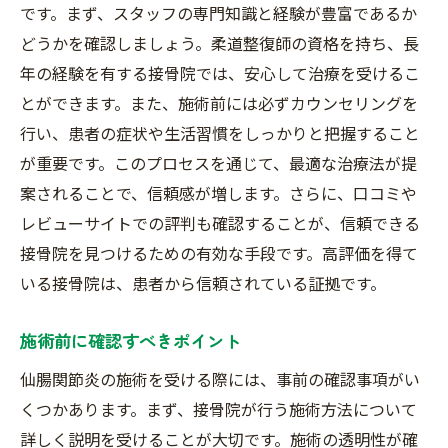
専門的な施術と技術の確認
です。まず、スタッフの専門知識と経験が豊富であるか
治療プランの柔軟性をチェック
どうかを確認しましょう。柔道整復師の資格を持ち、長
初診時の対応から見える信頼性
年の経験を有する接骨院では、安心して治療を受けるこ
とができます。また、施術前には必ずカウンセリングを
継続的な治療が可能な通院環境
行い、患者の症状や生活習慣をしっかりと把握すること
仙腸関節炎に特化した接骨院で安心の施術が受
が重要です。このプロセスを通じて、最適な治療法が提
けられる理由
案されることで、信頼感が増します。さらに、口コミや
専門知識を持つスタッフの存在
レビューサイトでの評判も確認することが、信頼できる
個別に応じた施術プランの提供
接骨院を見つけるための有効な手段です。高評価を得て
最新の医療技術の導入
いる接骨院は、患者から信頼されている証拠です。
患者の声を反映した治療法
定期的な研修と技術向上
施術前に確認すべきポイント
継続したサポート体制の確立
仙腸関節炎の施術を受ける際には、事前の確認事項がい
接骨院での仙腸関節炎治療の効果とその評判
くつかあります。まず、接骨院が行う施術方法について
詳しく説明を受けることが大切です。施術の透明性が確
痛みの軽減と回復事例