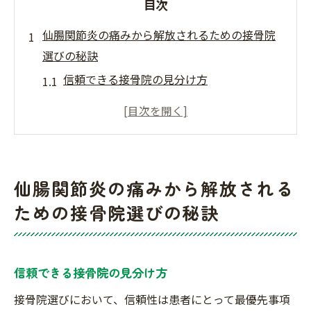
目次
仙腸関節炎の痛みから解放されるための接骨院
選びの秘訣
信頼できる接骨院の見分け方
施術前に確認すべきポイント
仙腸関節炎に特化した治療法の特徴
口コミや評判を活用した接骨院選び
通院の利便性と治療効果の関係
仙腸関節炎の痛みから解放される
施術後のフォローアップ体制の重要性
ための接骨院選びの秘訣
みずほ台駅近くで信頼できる接骨院を見つける
方法
駅近接骨院のアクセスの良さを活かそう
信頼できる接骨院の見分け方
地域の口コミを探る重要性
接骨院選びにおいて、信頼性は患者にとって最優先事項