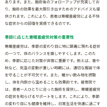
あります。また、施術後のフォローアップが充実してお
接骨院での施術が再発を防ぐ理由
り、施術の効果を最大限引き出すためのアドバイスも提
健康的な毎日を接骨院での寒暖差疲労施術で手
供されます。これにより、患者は寒暖差疲労による不快
に入れる
な症状からの回復を実感できるのです。
日常生活での健康維持のポイント
接骨院施術がもたらす日常の快適さ
季節に応じた寒暖差疲労対策の重要性
寒暖差疲労施術後の予防策
寒暖差疲労は、季節の変わり目に特に顕著に現れる症状
健康的な毎日を支える習慣づくり
の一つで、体のバランスを崩しやすくします。このた
接骨院でのサポートがもたらす安心感
め、季節に応じた対策が非常に重要です。例えば、春や
施術を継続することの重要性
秋など、気温の変動が激しい時期には、適切な服装で体
を守ることが不可欠です。また、暖かい飲み物を摂取
し、体を内側から温めることも効果的です。接骨院で
は、患者一人ひとりに合った施術を提供し、寒暖差疲労
の症状を和らげるサポートをします。これにより、季節
の変わり目にも健康を維持し、日常生活を快適に過ごす