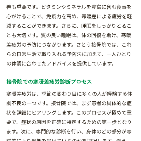
善も重要です。ビタミンやミネラルを豊富に含む食事を
接骨院での筋肉ストレッチ法
心がけることで、免疫力を高め、寒暖差による疲労を軽
マッサージ療法による緊張解消
減することができます。さらに、睡眠をしっかりとるこ
筋肉の緊張を未然に防ぐ方法
とも大切です。質の良い睡眠は、体の回復を助け、寒暖
継続的なケアがもたらす効果
差疲労の予防につながります。さとう接骨院では、これ
接骨院での寒暖差疲労施術がもたらす健康生活
らの日常生活で取り入れる予防法に加えて、一人ひとり
施術を通じて得られる健康効果
の体調に合わせたアドバイスを提供しています。
寒暖差疲労が改善された日常の変化
接骨院での寒暖差疲労診断プロセス
接骨院の施術が健康維持に役立つ理由
寒暖差疲労は、季節の変わり目に多くの人が経験する体
寒暖差疲労改善と生活の質向上
調不良の一つです。接骨院では、まず患者の具体的な症
健康的なライフスタイルをサポートする施
状を詳細にヒアリングします。このプロセスが極めて重
術
要で、症状の原因を正確に特定するための第一歩となり
寒暖差疲労克服後の健康維持法
ます。次に、専門的な診断を行い、身体のどの部分が寒
プロの技接骨院が提供する寒暖差疲労への新ア
暖差により影響を受けているのかを把握します。例え