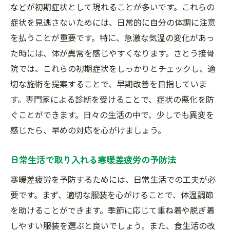
施術後の身体の変化を実感する
などが初期症状として現れることが多いです。これらの
症状を見逃さないためには、日常的に自分の体調に注意
接骨院での施術がもたらす長期的な効果
を払うことが重要です。特に、急激な気温の変化があっ
季節の変わり目に必須接骨院での寒暖差疲労ケ
た時には、体が異常を感じやすくなります。さとう接骨
ア
院では、これらの初期症状をしっかりとチェックし、適
季節ごとの寒暖差疲労の特徴
切な施術を提案することで、早期改善を目指していま
季節の変わり目に受けるべき施術
す。専門家による診断を受けることで、症状の悪化を防
接骨院で行うセルフケア指導
ぐことができます。日々の生活の中で、少しでも異変を
季節に応じた体調管理のコツ
感じたら、早めの対応を心がけましょう。
寒暖差疲労に悩む方への生活アドバイス
日常生活で取り入れる寒暖差疲労の予防法
定期的な接骨院訪問の重要性
寒暖差による筋肉の緊張を接骨院で解消する方
寒暖差疲労を予防するためには、日常生活での工夫が必
法
要です。まず、適切な服装を心がけることで、体温調節
を助けることができます。季節に応じて重ね着や脱ぎ着
筋肉の緊張が引き起こす身体の不調
しやすい服装を選ぶと良いでしょう。また、食生活の改
緊張緩和のための施術技術