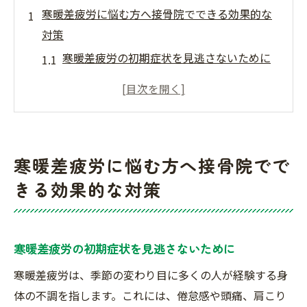
寒暖差疲労に悩む方へ接骨院でできる効果的な
対策
寒暖差疲労の初期症状を見逃さないために
日常生活で取り入れる寒暖差疲労の予防法
接骨院での寒暖差疲労診断プロセス
適切な施術による寒暖差疲労の改善
季節に応じた寒暖差疲労対策の重要性
寒暖差疲労に悩む方へ接骨院でで
プロの視点から見る寒暖差疲労の原因
きる効果的な対策
接骨院で寒暖差疲労を和らげる方法とその効果
温熱療法と冷却療法の使い分け
手技療法で筋肉の緊張を緩和する
寒暖差疲労の初期症状を見逃さないために
電気刺激療法の効果と利用方法
寒暖差疲労は、季節の変わり目に多くの人が経験する身
寒暖差疲労に対する物理療法の役割
体の不調を指します。これには、倦怠感や頭痛、肩こり