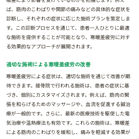
プローチ
ば、筋肉のこわばりや関節の痛みなどの具体的な症状を
最新技術を取り入れた施術法
診断し、それぞれの症状に応じた施術プランを策定しま
寒暖差疲労への革新的アプローチ
す。この診断プロセスを通じて、患者一人ひとりに最適
プロフェッショナルによる診断の重要性
な施術を提供することが可能となり、寒暖差疲労に対す
る効果的なアプローチが展開されます。
革新的な施術がもたらす成果
新しい施術法の効果を検証する
適切な施術による寒暖差疲労の改善
接骨院での新技術導入の背景
寒暖差疲労による症状は、適切な施術を通じて改善が期
接骨院での施術が寒暖差疲労克服に導く理由
待できます。接骨院で行われる施術は、患者の症状に基
専門家による的確な診断の重要性
づき、個別にカスタマイズされます。例えば、筋肉の緊
寒暖差疲労に焦点を当てた施術内容
張を和らげるためのマッサージや、血流を促進する鍼治
施術が身体に与える具体的な影響
療が一般的です。さらに、最新の医療技術を駆使した電
寒暖差疲労改善と接骨院の役割
気治療や温熱療法も有効です。これらの施術は、寒暖差
一人ひとりに合わせた個別施術の効果
による筋肉のこわばりを緩和し、痛みを軽減する効果が