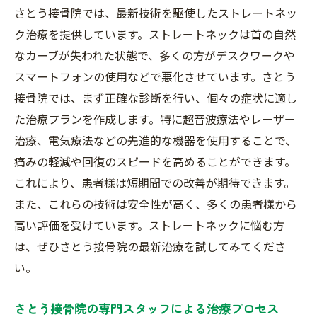
さとう接骨院では、最新技術を駆使したストレートネッ
専門家が教えるさとう接骨院のストレートネッ
ク治療を提供しています。ストレートネックは首の自然
ク解消法
なカーブが失われた状態で、多くの方がデスクワークや
ストレートネックに効くエクササイズの紹
スマートフォンの使用などで悪化させています。さとう
介
接骨院では、まず正確な診断を行い、個々の症状に適し
デスクワークやスマホ利用者必見の改善方
た治療プランを作成します。特に超音波療法やレーザー
法
治療、電気療法などの先進的な機器を使用することで、
姿勢改善のための生活習慣アドバイス
痛みの軽減や回復のスピードを高めることができます。
さとう接骨院での治療と家庭でできるケア
これにより、患者様は短期間での改善が期待できます。
さとう接骨院の効果的なリハビリプログラ
また、これらの技術は安全性が高く、多くの患者様から
ム
高い評価を受けています。ストレートネックに悩む方
ストレートネック解消のための食事指導
は、ぜひさとう接骨院の最新治療を試してみてくださ
い。
埼玉県富士見市のストレートネック治療体験談
さとう接骨院の実力
さとう接骨院の専門スタッフによる治療プロセス
実際の患者様の声と治療効果の報告