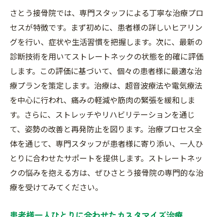
さとう接骨院では、専門スタッフによる丁寧な治療プロ
治療を受けた患者様のビフォーアフター
セスが特徴です。まず初めに、患者様の詳しいヒアリン
さとう接骨院の口コミと評判の解析
グを行い、症状や生活習慣を把握します。次に、最新の
患者満足度の高い理由とは
診断技術を用いてストレートネックの状態を的確に評価
ストレートネック治療の成功事例
します。この評価に基づいて、個々の患者様に最適な治
リピーターが多いさとう接骨院の魅力
療プランを策定します。治療は、超音波療法や電気療法
ストレートネックの原因と解消法さとう接骨院
を中心に行われ、痛みの軽減や筋肉の緊張を緩和しま
が提供する最新施術
す。さらに、ストレッチやリハビリテーションを通じ
ストレートネックの主な原因とは
て、姿勢の改善と再発防止を図ります。治療プロセス全
体を通じて、専門スタッフが患者様に寄り添い、一人ひ
早期発見と予防が重要な理由
とりに合わせたサポートを提供します。ストレートネッ
さとう接骨院の最新施術法の紹介
クの悩みを抱える方は、ぜひさとう接骨院の専門的な治
ストレートネックに効く日常生活の工夫
療を受けてみてください。
治療と予防を両立するプラン
さとう接骨院の一貫した治療アプローチ
患者様一人ひとりに合わせたカスタマイズ治療