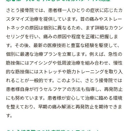
埼玉県富士見市でストレートネック治療を受け
さとう接骨院では、患者様一人ひとりの症状に応じたカ
るならさとう接骨院
スタマイズ治療を提供しています。首の痛みやストレー
さとう接骨院が選ばれる理由
トネックの原因は個別に異なるため、まず詳細なカウン
富士見市内の他院との違い
セリングを行い、痛みの原因や程度を正確に把握しま
さとう接骨院の診療時間と予約方法
す。その後、最新の医療技術と豊富な経験を駆使して、
個別に最適な治療プランを立案します。例えば、急性の
初めての方への治療の流れ
筋挫傷にはアイシングや低周波治療を組み合わせ、慢性
治療費用と保険適用について
的な筋挫傷にはストレッチや筋力トレーニングを取り入
さとう接骨院の患者サポート体制
れることが一般的です。このように、さとう接骨院では
さとう接骨院のオーダーメイド治療法でストレ
患者様自身が行うセルフケアの方法も指導し、再発防止
ートネックを根本から治療
にも努めています。患者様が安心して治療に臨める環境
オーダーメイド治療のメリットとは
を整えており、早期の痛み解消と再発防止を期待できま
患者様の症状に合わせた個別プログラム
す。
治療効果を高めるための継続的ケア