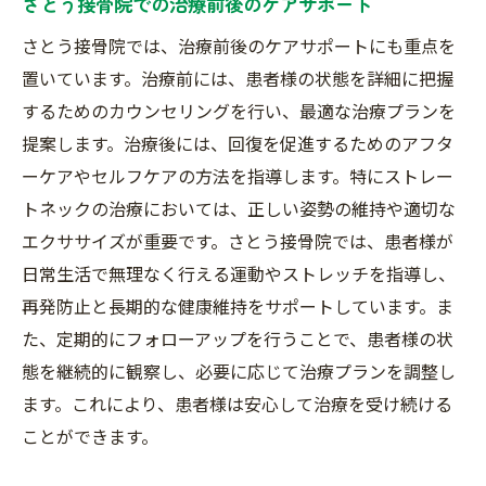
さとう接骨院での治療前後のケアサポート
さとう接骨院の最新治療機器と技術
治療計画の立て方と目標設定
さとう接骨院では、治療前後のケアサポートにも重点を
置いています。治療前には、患者様の状態を詳細に把握
オーダーメイド治療の成功事例
するためのカウンセリングを行い、最適な治療プランを
ストレートネックの悩みさとう接骨院で解消す
提案します。治療後には、回復を促進するためのアフタ
る方法
ーケアやセルフケアの方法を指導します。特にストレー
ストレートネックの症状とその影響
トネックの治療においては、正しい姿勢の維持や適切な
専門家によるカウンセリングと診断
エクササイズが重要です。さとう接骨院では、患者様が
さとう接骨院のトータルサポート
日常生活で無理なく行える運動やストレッチを指導し、
治療後のアフターケアとフォローアップ
再発防止と長期的な健康維持をサポートしています。ま
患者様からのフィードバックと改善点
た、定期的にフォローアップを行うことで、患者様の状
さとう接骨院で安心して治療を受ける方法
態を継続的に観察し、必要に応じて治療プランを調整し
ます。これにより、患者様は安心して治療を受け続ける
地域密着型のさとう接骨院でストレートネック
ことができます。
治療を始めませんか
地域密着型治療院のメリット