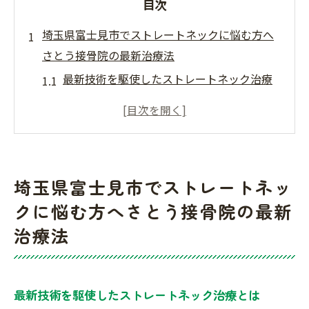
目次
埼玉県富士見市でストレートネックに悩む方へ
さとう接骨院の最新治療法
最新技術を駆使したストレートネック治療
とは
さとう接骨院の専門スタッフによる治療プ
ロセス
患者様一人ひとりに合わせたカスタマイズ
埼玉県富士見市でストレートネッ
治療
クに悩む方へさとう接骨院の最新
さとう接骨院での治療前後のケアサポート
治療法
ストレートネック治療における最新機器の
紹介
富士見市内でのスムーズなアクセスと便利
最新技術を駆使したストレートネック治療とは
な立地