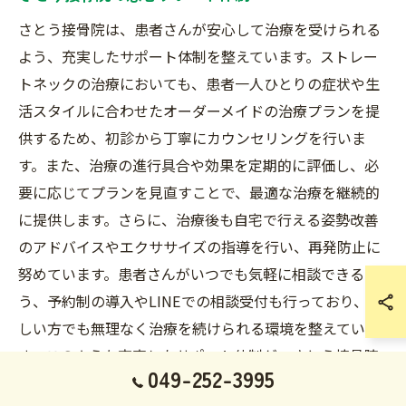
さとう接骨院は、患者さんが安心して治療を受けられる
よう、充実したサポート体制を整えています。ストレー
トネックの治療においても、患者一人ひとりの症状や生
活スタイルに合わせたオーダーメイドの治療プランを提
供するため、初診から丁寧にカウンセリングを行いま
す。また、治療の進行具合や効果を定期的に評価し、必
要に応じてプランを見直すことで、最適な治療を継続的
に提供します。さらに、治療後も自宅で行える姿勢改善
のアドバイスやエクササイズの指導を行い、再発防止に
努めています。患者さんがいつでも気軽に相談できるよ
う、予約制の導入やLINEでの相談受付も行っており、忙
しい方でも無理なく治療を続けられる環境を整えていま
す。このような充実したサポート体制が、さとう接骨院
049-252-3995
が多くの患者さんから信頼を受ける理由の一つです。皆