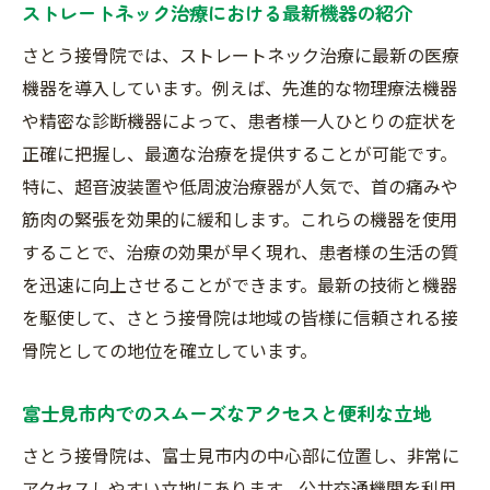
ストレートネック治療における最新機器の紹介
さとう接骨院のコミュニティ貢献
さとう接骨院では、ストレートネック治療に最新の医療
地域の患者様からの信頼の声
機器を導入しています。例えば、先進的な物理療法機器
地域イベントと健康セミナーの開催
や精密な診断機器によって、患者様一人ひとりの症状を
地域密着型ならではの安心感
正確に把握し、最適な治療を提供することが可能です。
地元の健康を支えるさとう接骨院の役割
特に、超音波装置や低周波治療器が人気で、首の痛みや
筋肉の緊張を効果的に緩和します。これらの機器を使用
することで、治療の効果が早く現れ、患者様の生活の質
を迅速に向上させることができます。最新の技術と機器
を駆使して、さとう接骨院は地域の皆様に信頼される接
骨院としての地位を確立しています。
富士見市内でのスムーズなアクセスと便利な立地
さとう接骨院は、富士見市内の中心部に位置し、非常に
アクセスしやすい立地にあります。公共交通機関を利用