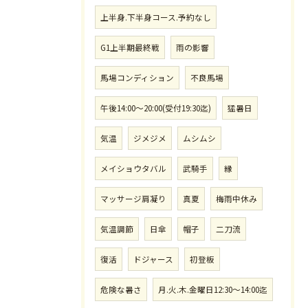
上半身.下半身コース.予約なし
G1上半期最終戦
雨の影響
馬場コンディション
不良馬場
午後14:00〜20:00(受付19:30迄)
猛暑日
気温
ジメジメ
ムシムシ
メイショウタバル
武騎手
縁
マッサージ肩凝り
真夏
梅雨中休み
気温調節
日傘
帽子
二刀流
復活
ドジャース
初登板
危険な暑さ
月.火.木.金曜日12:30〜14:00迄