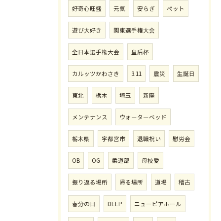
好奇心旺盛
元気
安らぎ
ペット
遊び大好き
関東選手権大会
全日本選手権大会
皇后杯
カルッツかわさき
3.11
震災
生誕日
東北
栃木
埼玉
新座
メンテナンス
ウォーターベッド
栃木県
宇都宮市
退職祝い
慰労会
OB
OG
柔道部
母校愛
振り返る場所
帰る場所
道場
稽古
春分の日
DEEP
ニューピアホール