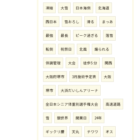
凍結
大雪
日本海側
北海道
西日本
雪おろし
滑る
まっあ
最強
最長
ピーク過ぎる
落雪
転倒
祝祭日
北風
煽られる
体調管理
大会
徒歩5 分
関西
大阪府堺市
3月施術予定表
大阪
堺市
大浜だいしんアリーナ
全日本シニア体重別選手権大会
高速道路
雪
銀世界
開業日
24年
ギックリ腰
天丸
チワワ
オス