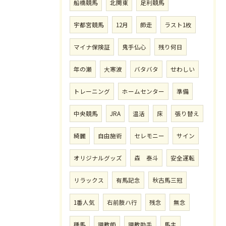
船橋競馬
北関東
足利競馬
宇都宮競馬
12月
師走
ラスト1枚
マイナ保険証
鬼手仏心
残り何日
年の瀬
大寒波
バタバタ
せわしい
トレーニング
ホームセンター
準備
中央競馬
JRA
温活
床
張り替え
綺麗
自由施術
セレモニー
サイン
オリジナルグッズ
森 泰斗
安全運転
リラックス
有馬記念
秋古馬三冠
1番人気
右前肢ハ行
残念
無念
種馬
調教師
調教助手
馬主