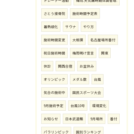
トレーナー活動
梅雨.天気痛時期体調管理.
さとう接骨院
施術時間予定表
暑熱順化
サウナ
やり方
施術時間変更
大相撲
名古屋場所番付
祝日施術時間
梅雨明け宣言
関東
休診
関西合宿
お盆休み
オリンピック
メダル数
台風
気合の施術中
国民スポーツ大会
9月施術予定
台風10号
環境変化
お知らせ
日本武道館
9月場所
番付
パラリンピック
国別ランキング