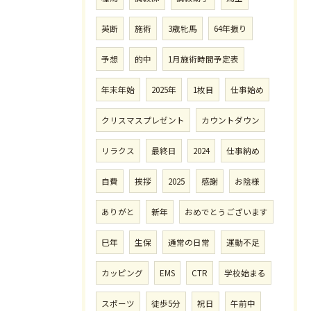
英断
施術
3歳牝馬
64年振り
予想
的中
1月施術時間予定表
年末年始
2025年
1枚目
仕事始め
クリスマスプレゼント
カウントダウン
リラクス
最終日
2024
仕事納め
自費
挨拶
2025
感謝
お陰様
ありがと
新年
おめでとうございます
巳年
生保
通常の日常
運動不足
カッピング
EMS
CTR
学校始まる
スポーツ
徒歩5分
祝日
午前中