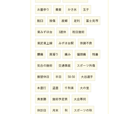
お墓参り
蕎麦
かき氷
玉子
脱臼
挫傷
故郷
足利
富士見市
東みずほ台
3連休
祝日施術
東武東上線
みずほ台駅
体調不良
腰痛
肩凝り
痛み
偏頭痛
残暑
気合の施術
交通事故
スポーツ外傷
振替休日
半日
50-50
大谷選手
本塁打
盗塁
千秋楽
大の里
貴景勝
施術予定表
大会帯同
休診日
月末
秋
スポーツの秋