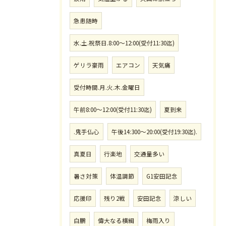
急患随時
水.土.祝祭日.8:00〜12:00(受付11:30迄)
ゲリラ豪雨
エアコン
天気痛
受付時間.月.火.木.金曜日
午前8:00〜12:00(受付11:30迄)
夏到来
.鬼手仏心
午後14:300〜20:00(受付19:30迄).
真夏日
行楽地
交通量多い
暑さ対策
体温調節
G1安田記念
応援印
残り2戦
安田記念
涼しい
白鵬
偉大なる横綱
梅雨入り