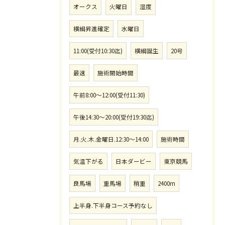
オークス
火曜日
湿度
横綱昇進確定
水曜日
11:00(受付10:30迄)
横綱誕生
20号
最速
施術開始時間
午前8:00〜12:00(受付11:30)
午後14:30〜20:00(受付19:30迄)
月.火.木.金曜日.12:30〜14:00
施術時間
気温下がる
日本ダービー
東京競馬
良馬場
重馬場
稍重
2400m
上半身.下半身コース予約なし