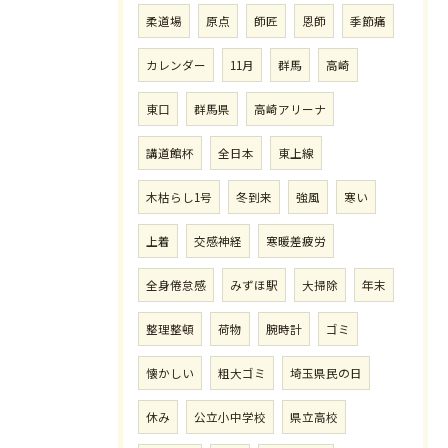
柔道場
原点
師匠
恩師
季節痛
カレンダー
11月
群馬
高崎
東口
群馬県
高崎アリーナ
講道館杯
全日本
東上線
木枯らし1号
冬到来
強風
寒い
上着
交感神経
寒暖差疲労
全身倦怠感
みずほ駅
大掃除
年末
整理整頓
荷物
腕時計
ゴミ
懐かしい
粗大ゴミ
埼玉県民の日
休み
公立小中学校
県立高校