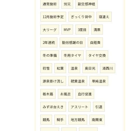
通常施術
労災
副交感神経
12月施術予定
ぎっくり背中
寝違え
大リーグ
MVP
3度目
満票
2年連続
勤労感謝の日
自賠責
冬の準備
冬用タイヤ
タイヤ交換
初雪
紅葉
温泉
奥日光
湯西川
源泉掛け流し
硫黄温泉
単純温泉
栃木路
お風呂
血行促進
みずほ台えき
アスリート
引退
競馬
騎手
地方競馬
南関東