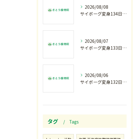
2026/08/08
サイボーグ変身134日目.ゾロ目.お盆休み.甲子園.佐野日大.麦倉監督37年振り白星.柔道インターハイ.2歳ダリア賞.GⅢ.エルムS. GⅢ.レパードS. GⅢ.CBC賞.応援印…土曜の朝〜
2026/08/07
サイボーグ変身133日目.広島.原爆.81年.インターハイ初日.金曜の朝〜
2026/08/06
サイボーグ変身132日目.お知らせ.和歌山.インターハイ.柔道開幕…木曜の朝〜
タグ
Tags