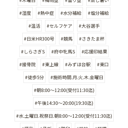
#湿度
#熱中症
#水分補給
#塩分補給
#温活
#セルフケア
#大谷選手
#日米HR300号
#競馬
#さきたま杯
#しらさぎS
#府中牝馬S
#応援印結果
#接骨院
#東上線
#みずほ台駅
#東口
#徒歩5分
#施術時間.月.火.木.金曜日
#朝8:00〜12:00(受付11:30迄)
#午後14:30〜20:00(19:30迄)
#水.土曜日.祝祭日.朝8:00〜12:00(受付11:30迄)