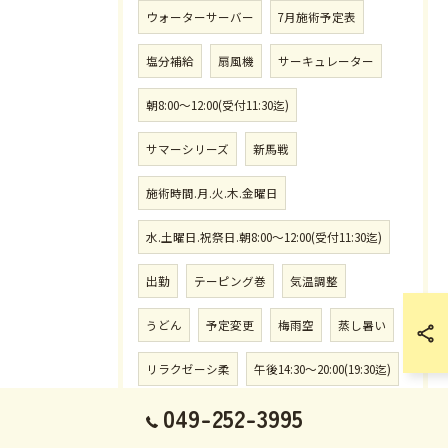
ウォーターサーバー
7月施術予定表
塩分補給
扇風機
サーキュレーター
朝8:00〜12:00(受付11:30迄)
サマーシリーズ
新馬戦
施術時間.月.火.木.金曜日
水.土曜日.祝祭日.朝8:00〜12:00(受付11:30迄)
出勤
テーピング巻
気温調整
うどん
予定変更
梅雨空
蒸し暑い
リラクゼーシ柔
午後14:30〜20:00(19:30迄)
049-252-3995
熱帯低気圧
さきたま杯
浦和競馬