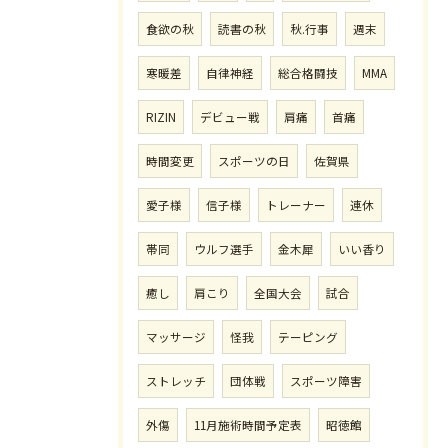
食欲の秋
読書の秋
秋.行事
週末
寒暖差
自律神経
総合格闘技
MMA
RIZIN
デビュー戦
肩痛
首痛
時間変更
スポーツの日
佐賀県
愛子様
信子様
トレーナー
連休
帯同
ウルフ選手
金木犀
いい香り
癒し
肩こり
全国大会
試合
マッサージ
怪我
テーピング
ストレッチ
団体戦
スポーツ障害
外傷
11月施術時間予定表
昭徳館