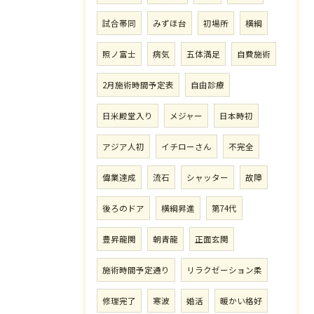
試合帯同
みずほ台
初場所
横綱
照ノ富士
病気
五体満足
自費施術
2月施術時間予定表
自由診療
日米殿堂入り
メジャー
日本時初
アジア人初
イチローさん
不完全
偉業達成
流石
シャッター
故障
後ろのドア
横綱昇進
第74代
豊昇龍関
朝青龍
正面玄関
施術時間予定通り
リラクゼーション柔
修理完了
寒波
婚活
暖かい格好