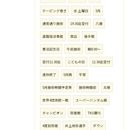
テーピング巻き
水.土曜日
5月
通常通り施術
19:30迄受付
八潮
道路陥没事故
救出
後半戦
憲法記念日
午前施術
朝8:00〜
受付11:30迄
こどもの日
11:30迄受付
連休終了
5月病
平常
5月施術時間予定表
施術時間前
太陽
世界4団体統一戦
スーパーバンタム級
チャンピオン
防衛戦
TKO勝ち
4度目防衛
井上尚弥選手
ダウン