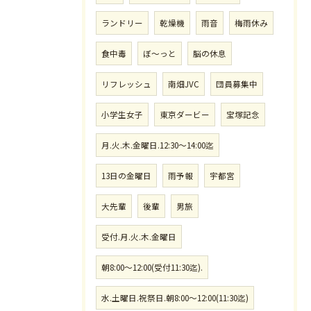
ランドリー
乾燥機
雨音
梅雨休み
食中毒
ぼ〜っと
脳の休息
リフレッシュ
南畑JVC
団員募集中
小学生女子
東京ダービー
宝塚記念
月.火.木.金曜日.12:30〜14:00迄
13日の金曜日
雨予報
宇都宮
大先輩
後輩
男旅
受付.月.火.木.金曜日
朝8:00〜12:00(受付11:30迄).
水.土曜日.祝祭日.朝8:00〜12:00(11:30迄)