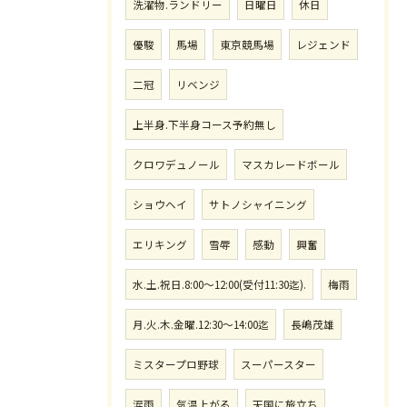
洗濯物.ランドリー
日曜日
休日
優駿
馬場
東京競馬場
レジェンド
二冠
リベンジ
上半身.下半身コース予約無し
クロワデュノール
マスカレードボール
ショウヘイ
サトノシャイニング
エリキング
雪辱
感動
興奮
水.土.祝日.8:00〜12:00(受付11:30迄).
梅雨
月.火.木.金曜.12:30〜14:00迄
長嶋茂雄
ミスタープロ野球
スーパースター
涙雨
気温上がる
天国に旅立ち