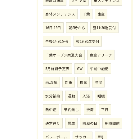
餅屋は餅屋
タイヤ屋
車メンテナンス
身体メンテナンス
千葉
東金
16日.19日
朝8時から
昼11:30迄受付
午後14:30から
夜19:30迄受付
千葉オープン柔道大会
東金アリーナ
5月施術予定表
GW
午前中施術
雨.湿気
対策
換気
除湿
水分補給
運動
入浴
睡眠
熱中症
予約無し
渋滞
平日
通常通り
曇空
昭和の日
朝時間前
バレーボール
サッカー
牽引