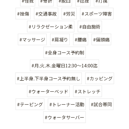
#怪我
#骨折
#脱臼
#捻挫
#打撲
#挫傷
#交通事故
#労災
#スポーツ障害
#リラクゼーション柔
#自由施術
#マッサージ
#肩凝り
#腰痛
#偏頭痛
#全身コース予約制
#月.火.木.金曜日12:30〜14:00迄
#上半身.下半身コース予約無し
#カッピング
#ウォーターベッド
#ストレッチ
#テーピング
#トレーナー活動
#試合帯同
#ウォータサーバー