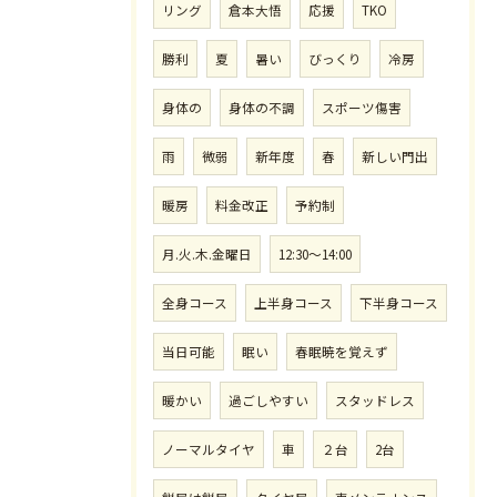
リング
倉本大悟
応援
TKO
勝利
夏
暑い
びっくり
冷房
身体の
身体の不調
スポーツ傷害
雨
微弱
新年度
春
新しい門出
暖房
料金改正
予約制
月.火.木.金曜日
12:30〜14:00
全身コース
上半身コース
下半身コース
当日可能
眠い
春眠暁を覚えず
暖かい
過ごしやすい
スタッドレス
ノーマルタイヤ
車
２台
2台