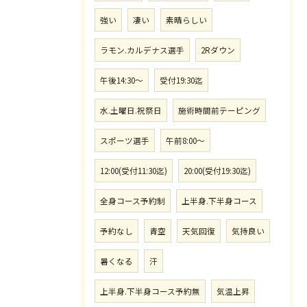
強い
凄い
素晴らしい
ラモン.カルデナス選手
2Rダウン
午後14:30〜
受付19:30迄
水.土曜日.祝祭日
施術時間前テーピング
スポーツ選手
午前8:00〜
12:00(受付11:30迄)
20:00(受付19:30迄)
全身コース予約制
上半身.下半身コース
予約なし
青空
天気回復
気持良い
暑くなる
汗
上半身.下半身コース予約無
気温上昇