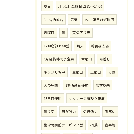
夏日
月.火.木.金曜日12:30〜14:00
funky Friday
湿気
水.土曜日施術時間
月曜日
曇
天気下り坂
12:00(受11:30迄)
晴天
綺麗な太陽
6月施術時間予定表
木曜日
陽差し
ギックリ背中
金曜日
土曜日
天気
大の里関
2場所連続優勝
親方以来
13日目優勝
マッサージ肩凝り腰痛
曇り空
風が強い
気温低い
肌寒い
施術時間前テーピング巻
相撲
豊昇龍