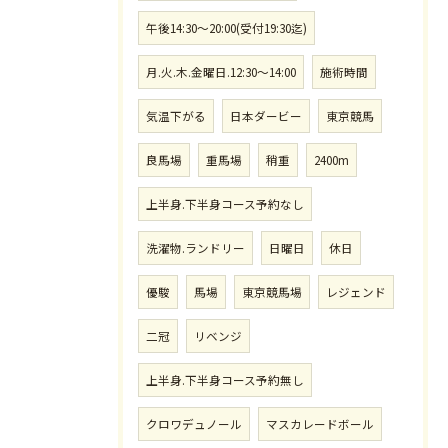
午後14:30〜20:00(受付19:30迄)
月.火.木.金曜日.12:30〜14:00
施術時間
気温下がる
日本ダービー
東京競馬
良馬場
重馬場
稍重
2400m
上半身.下半身コース予約なし
洗濯物.ランドリー
日曜日
休日
優駿
馬場
東京競馬場
レジェンド
二冠
リベンジ
上半身.下半身コース予約無し
クロワデュノール
マスカレードボール