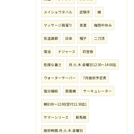
メイショウタバル
武騎手
縁
マッサージ肩凝り
真夏
梅雨中休み
気温調節
日傘
帽子
二刀流
復活
ドジャース
初登板
危険な暑さ
月.火.木.金曜日12:30〜14:00迄
ウォーターサーバー
7月施術予定表
塩分補給
扇風機
サーキュレーター
朝8:00〜12:00(受付11:30迄)
サマーシリーズ
新馬戦
施術時間.月.火.木.金曜日