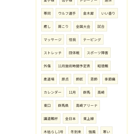
帯同
ウルフ選手
金木犀
いい香り
癒し
肩こり
全国大会
試合
マッサージ
怪我
テーピング
ストレッチ
団体戦
スポーツ障害
外傷
11月施術時間予定表
昭徳館
柔道場
原点
師匠
恩師
季節痛
カレンダー
11月
群馬
高崎
東口
群馬県
高崎アリーナ
講道館杯
全日本
東上線
木枯らし1号
冬到来
強風
寒い