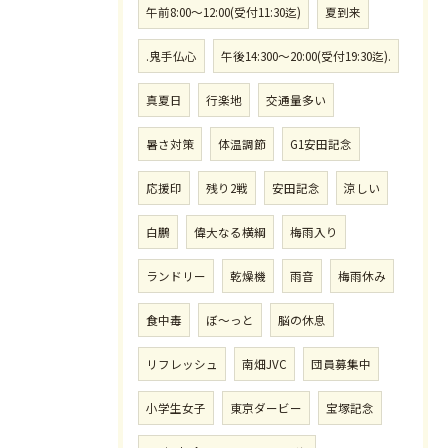
午前8:00〜12:00(受付11:30迄)
夏到来
.鬼手仏心
午後14:300〜20:00(受付19:30迄).
真夏日
行楽地
交通量多い
暑さ対策
体温調節
G1安田記念
応援印
残り2戦
安田記念
涼しい
白鵬
偉大なる横綱
梅雨入り
ランドリー
乾燥機
雨音
梅雨休み
食中毒
ぼ〜っと
脳の休息
リフレッシュ
南畑JVC
団員募集中
小学生女子
東京ダービー
宝塚記念