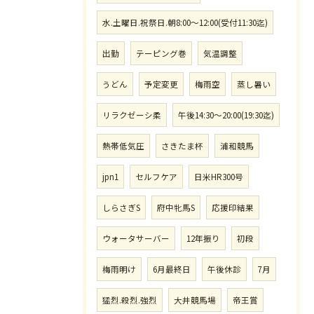
水.土曜日.祝祭日.朝8:00〜12:00(受付11:30迄)
出勤
テーピング巻
気温調整
うどん
予定変更
梅雨空
蒸し暑い
リラクゼーシ柔
午後14:30〜20:00(19:30迄)
熱帯低気圧
さきたま杯
浦和競馬
jpn1
セルフケア
日米HR300号
しらさぎS
府中牝馬S
応援印結果
ウォータサーバー
12年振り
初段
梅雨明け
6月最終日
午後休診
7月
猛烈.殺烈.強烈
大井競馬場
帝王賞