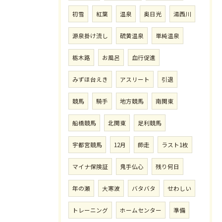
初雪
紅葉
温泉
奥日光
湯西川
源泉掛け流し
硫黄温泉
単純温泉
栃木路
お風呂
血行促進
みずほ台えき
アスリート
引退
競馬
騎手
地方競馬
南関東
船橋競馬
北関東
足利競馬
宇都宮競馬
12月
師走
ラスト1枚
マイナ保険証
鬼手仏心
残り何日
年の瀬
大寒波
バタバタ
せわしい
トレーニング
ホームセンター
準備