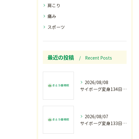
肩こり
痛み
スポーツ
最近の投稿
Recent Posts
2026/08/08
サイボーグ変身134日目.ゾロ目.お盆休み.甲子園.佐野日大.麦倉監督37年振り白星.柔道インターハイ.2歳ダリア賞.GⅢ.エルムS. GⅢ.レパードS. GⅢ.CBC賞.応援印…土曜の朝〜
2026/08/07
サイボーグ変身133日目.広島.原爆.81年.インターハイ初日.金曜の朝〜