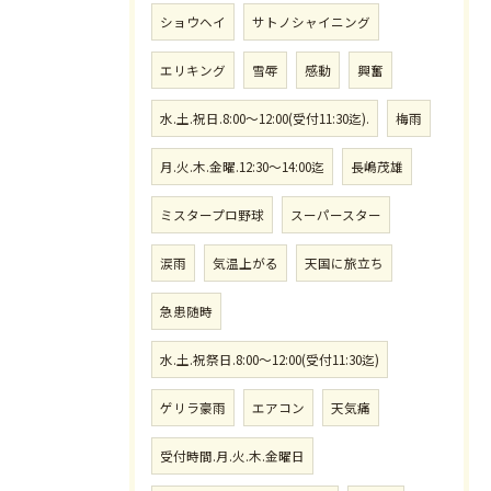
ショウヘイ
サトノシャイニング
エリキング
雪辱
感動
興奮
水.土.祝日.8:00〜12:00(受付11:30迄).
梅雨
月.火.木.金曜.12:30〜14:00迄
長嶋茂雄
ミスタープロ野球
スーパースター
涙雨
気温上がる
天国に旅立ち
急患随時
水.土.祝祭日.8:00〜12:00(受付11:30迄)
ゲリラ豪雨
エアコン
天気痛
受付時間.月.火.木.金曜日