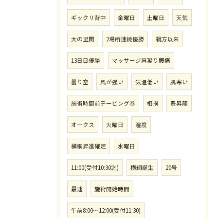
ギックリ背中
金曜日
土曜日
天気
大の里関
2場所連続優勝
親方以来
13日目優勝
マッサージ肩凝り腰痛
曇り空
風が強い
気温低い
肌寒い
施術時間前テーピング巻
相撲
豊昇龍
オークス
火曜日
湿度
横綱昇進確定
水曜日
11:00(受付10:30迄)
横綱誕生
20号
最速
施術開始時間
午前8:00〜12:00(受付11:30)