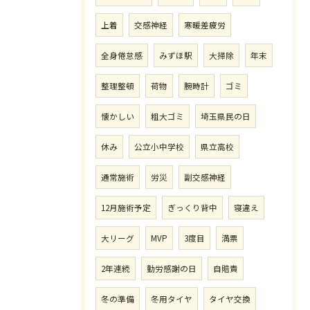
上着
交感神経
寒暖差疲労
全身倦怠感
みずほ駅
大掃除
年末
整理整頓
荷物
腕時計
ゴミ
懐かしい
粗大ゴミ
埼玉県民の日
休み
公立小中学校
県立高校
通常施術
労災
副交感神経
12月施術予定
ぎっくり背中
寝違え
大リーグ
MVP
3度目
満票
2年連続
勤労感謝の日
自賠責
冬の準備
冬用タイヤ
タイヤ交換