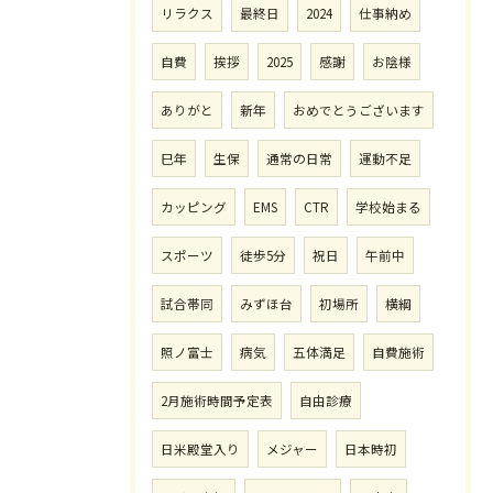
リラクス
最終日
2024
仕事納め
自費
挨拶
2025
感謝
お陰様
ありがと
新年
おめでとうございます
巳年
生保
通常の日常
運動不足
カッピング
EMS
CTR
学校始まる
スポーツ
徒歩5分
祝日
午前中
試合帯同
みずほ台
初場所
横綱
照ノ富士
病気
五体満足
自費施術
2月施術時間予定表
自由診療
日米殿堂入り
メジャー
日本時初