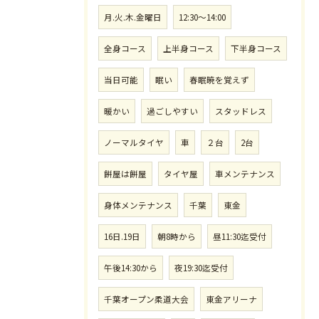
月.火.木.金曜日
12:30〜14:00
全身コース
上半身コース
下半身コース
当日可能
眠い
春眠暁を覚えず
暖かい
過ごしやすい
スタッドレス
ノーマルタイヤ
車
２台
2台
餅屋は餅屋
タイヤ屋
車メンテナンス
身体メンテナンス
千葉
東金
16日.19日
朝8時から
昼11:30迄受付
午後14:30から
夜19:30迄受付
千葉オープン柔道大会
東金アリーナ