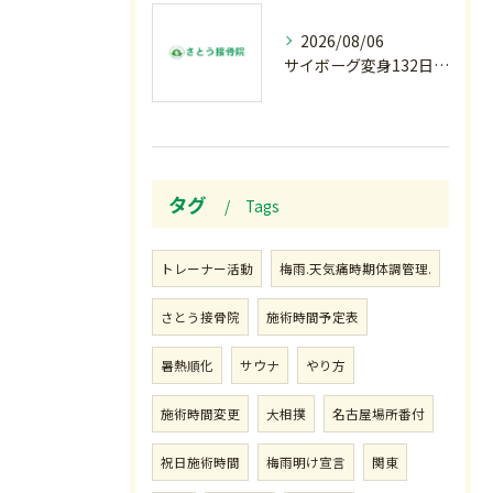
2026/08/06
サイボーグ変身132日目.お知らせ.和歌山.インターハイ.柔道開幕…木曜の朝〜
タグ
Tags
トレーナー活動
梅雨.天気痛時期体調管理.
さとう接骨院
施術時間予定表
暑熱順化
サウナ
やり方
施術時間変更
大相撲
名古屋場所番付
祝日施術時間
梅雨明け宣言
関東