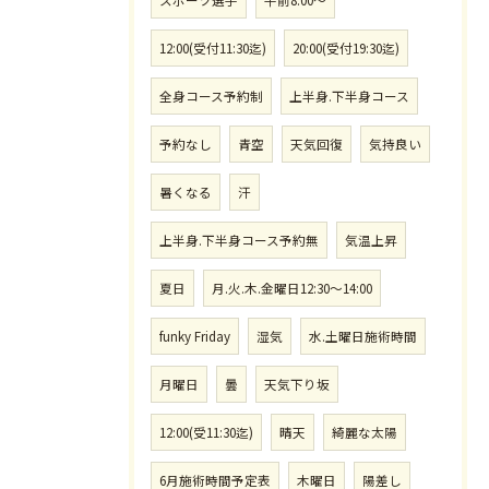
12:00(受付11:30迄)
20:00(受付19:30迄)
全身コース予約制
上半身.下半身コース
予約なし
青空
天気回復
気持良い
暑くなる
汗
上半身.下半身コース予約無
気温上昇
夏日
月.火.木.金曜日12:30〜14:00
funky Friday
湿気
水.土曜日施術時間
月曜日
曇
天気下り坂
12:00(受11:30迄)
晴天
綺麗な太陽
6月施術時間予定表
木曜日
陽差し