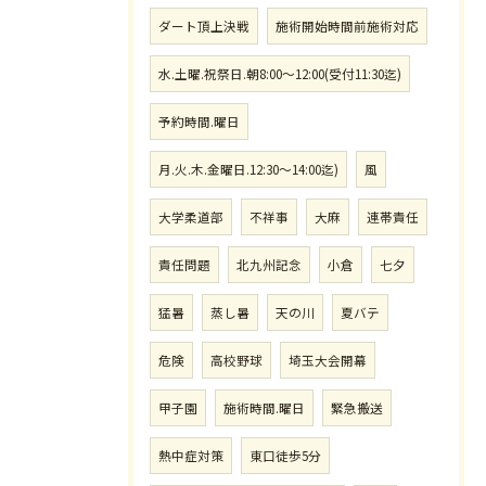
ダート頂上決戦
施術開始時間前施術対応
水.土曜.祝祭日.朝8:00〜12:00(受付11:30迄)
予約時間.曜日
月.火.木.金曜日.12:30〜14:00迄)
風
大学柔道部
不祥事
大麻
連帯責任
責任問題
北九州記念
小倉
七夕
猛暑
蒸し暑
天の川
夏バテ
危険
高校野球
埼玉大会開幕
甲子園
施術時間.曜日
緊急搬送
熱中症対策
東口徒歩5分