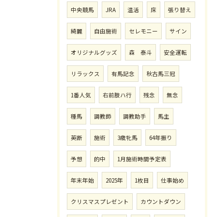
中央競馬
JRA
温活
床
張り替え
綺麗
自由施術
セレモニー
サイン
オリジナルグッズ
森 泰斗
安全運転
リラックス
有馬記念
秋古馬三冠
1番人気
右前肢ハ行
残念
無念
種馬
調教師
調教助手
馬主
英断
施術
3歳牝馬
64年振り
予想
的中
1月施術時間予定表
年末年始
2025年
1枚目
仕事始め
クリスマスプレゼント
カウントダウン