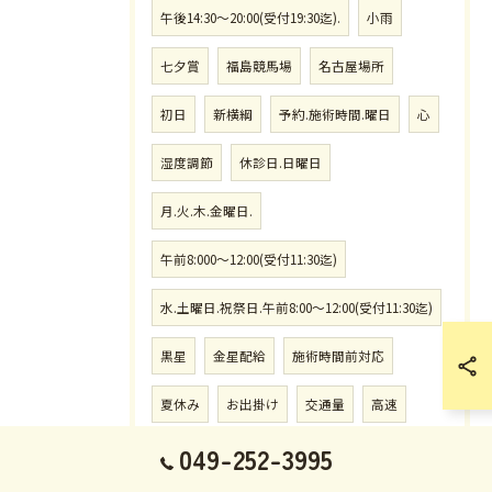
午後14:30〜20:00(受付19:30迄).
小雨
七夕賞
福島競馬場
名古屋場所
初日
新横綱
予約.施術時間.曜日
心
湿度調節
休診日.日曜日
月.火.木.金曜日.
午前8:000〜12:00(受付11:30迄)
水.土曜日.祝祭日.午前8:00〜12:00(受付11:30迄)
黒星
金星配給
施術時間前対応
夏休み
お出掛け
交通量
高速
049-252-3995
猛烈
8月施術予定表
小倉記念