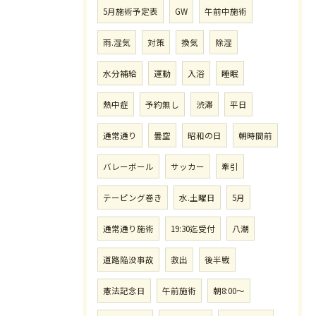
5月施術予定表
GW
午前中施術
雨.湿気
対策
換気
除湿
水分補給
運動
入浴
睡眠
熱中症
予約無し
渋滞
平日
通常通り
曇空
昭和の日
朝時間前
バレーボール
サッカー
牽引
テーピング巻き
水.土曜日
5月
通常通り施術
19:30迄受付
八潮
道路陥没事故
救出
後半戦
憲法記念日
午前施術
朝8:00〜