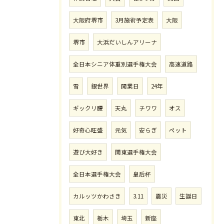
大阪府堺市
3月施術予定表
大阪
堺市
大浜だいしんアリーナ
全日本シニア体重別選手権大会
高速道路
雪
銀世界
開業日
24年
ギックリ腰
天丸
チワワ
オス
好奇心旺盛
元気
安らぎ
ペット
遊び大好き
関東選手権大会
全日本選手権大会
皇后杯
カルッツかわさき
3.11
震災
生誕日
東北
栃木
埼玉
新座