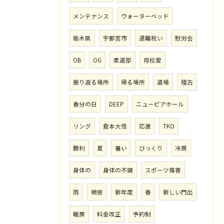
メンテナンス
ウォーターベッド
栃木県
宇都宮市
退職祝い
慰労会
OB
OG
柔道部
母校愛
振り返る場所
帰る場所
道場
稽古
春分の日
DEEP
ニューピアホール
リング
倉本大悟
応援
TKO
勝利
夏
暑い
びっくり
冷房
身体の
身体の不調
スポーツ傷害
雨
微弱
新年度
春
新しい門出
暖房
料金改正
予約制