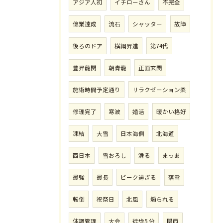
アジア人初
イチローさん
不完全
偉業達成
流石
シャッター
故障
後ろのドア
横綱昇進
第74代
豊昇龍関
朝青龍
正面玄関
施術時間予定通り
リラクゼーション柔
修理完了
寒波
婚活
暖かい格好
凍結
大雪
日本海側
北海道
西日本
雪おろし
滑る
まっあ
最強
最長
ピーク過ぎる
落雪
転倒
祝祭日
北風
煽られる
体調管理
大会
徒歩5 分
関西