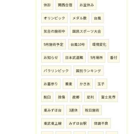
休診
関西合宿
お盆休み
オリンピック
メダル数
台風
気合の施術中
国民スポーツ大会
9月施術予定
台風10号
環境変化
お知らせ
日本武道館
9月場所
番付
パラリンピック
国別ランキング
お墓参り
蕎麦
かき氷
玉子
脱臼
挫傷
故郷
足利
富士見市
東みずほ台
3連休
祝日施術
東武東上線
みずほ台駅
体調不良