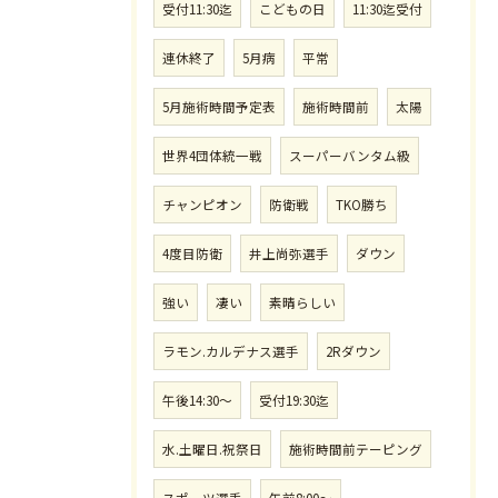
受付11:30迄
こどもの日
11:30迄受付
連休終了
5月病
平常
5月施術時間予定表
施術時間前
太陽
世界4団体統一戦
スーパーバンタム級
チャンピオン
防衛戦
TKO勝ち
4度目防衛
井上尚弥選手
ダウン
強い
凄い
素晴らしい
ラモン.カルデナス選手
2Rダウン
午後14:30〜
受付19:30迄
水.土曜日.祝祭日
施術時間前テーピング
スポーツ選手
午前8:00〜