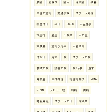
腰痛
肩凝り
痛み
偏頭痛
残暑
気合の施術
交通事故
スポーツ外傷
振替休日
半日
50-50
大谷選手
本塁打
盗塁
千秋楽
大の里
貴景勝
施術予定表
大会帯同
休診日
月末
秋
スポーツの秋
食欲の秋
読書の秋
秋.行事
週末
寒暖差
自律神経
総合格闘技
MMA
RIZIN
デビュー戦
肩痛
首痛
時間変更
スポーツの日
佐賀県
愛子様
信子様
トレーナー
連休