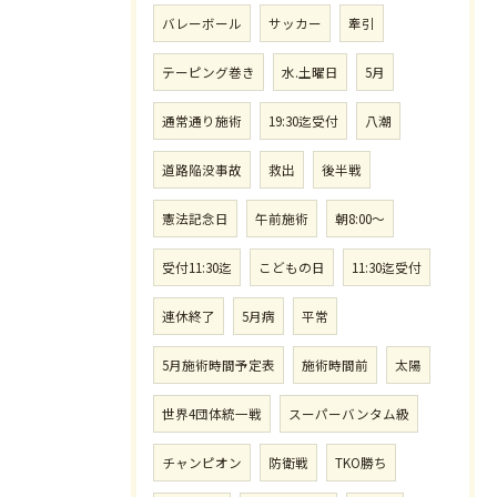
バレーボール
サッカー
牽引
テーピング巻き
水.土曜日
5月
通常通り施術
19:30迄受付
八潮
道路陥没事故
救出
後半戦
憲法記念日
午前施術
朝8:00〜
受付11:30迄
こどもの日
11:30迄受付
連休終了
5月病
平常
5月施術時間予定表
施術時間前
太陽
世界4団体統一戦
スーパーバンタム級
チャンピオン
防衛戦
TKO勝ち