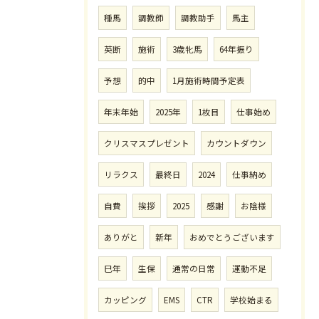
種馬
調教師
調教助手
馬主
英断
施術
3歳牝馬
64年振り
予想
的中
1月施術時間予定表
年末年始
2025年
1枚目
仕事始め
クリスマスプレゼント
カウントダウン
リラクス
最終日
2024
仕事納め
自費
挨拶
2025
感謝
お陰様
ありがと
新年
おめでとうございます
巳年
生保
通常の日常
運動不足
カッピング
EMS
CTR
学校始まる