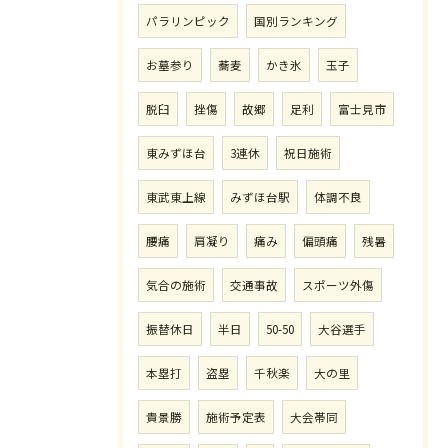
パラリンピック
国別ランキング
お墓参り
蕎麦
かき氷
玉子
脱臼
挫傷
故郷
足利
富士見市
東みずほ台
3連休
祝日施術
東武東上線
みずほ台駅
体調不良
腰痛
肩凝り
痛み
偏頭痛
残暑
気合の施術
交通事故
スポーツ外傷
振替休日
半日
50-50
大谷選手
本塁打
盗塁
千秋楽
大の里
貴景勝
施術予定表
大会帯同