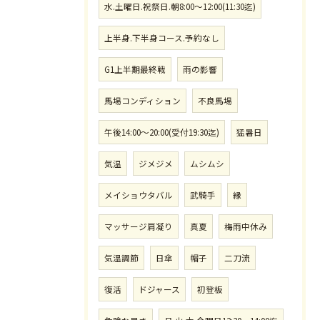
水.土曜日.祝祭日.朝8:00〜12:00(11:30迄)
上半身.下半身コース.予約なし
G1上半期最終戦
雨の影響
馬場コンディション
不良馬場
午後14:00〜20:00(受付19:30迄)
猛暑日
気温
ジメジメ
ムシムシ
メイショウタバル
武騎手
縁
マッサージ肩凝り
真夏
梅雨中休み
気温調節
日傘
帽子
二刀流
復活
ドジャース
初登板