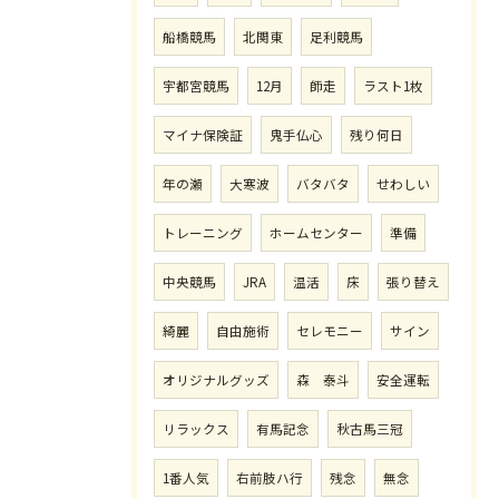
船橋競馬
北関東
足利競馬
宇都宮競馬
12月
師走
ラスト1枚
マイナ保険証
鬼手仏心
残り何日
年の瀬
大寒波
バタバタ
せわしい
トレーニング
ホームセンター
準備
中央競馬
JRA
温活
床
張り替え
綺麗
自由施術
セレモニー
サイン
オリジナルグッズ
森 泰斗
安全運転
リラックス
有馬記念
秋古馬三冠
1番人気
右前肢ハ行
残念
無念