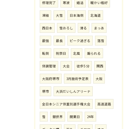
修理完了
寒波
婚活
暖かい格好
凍結
大雪
日本海側
北海道
西日本
雪おろし
滑る
まっあ
最強
最長
ピーク過ぎる
落雪
転倒
祝祭日
北風
煽られる
体調管理
大会
徒歩5 分
関西
大阪府堺市
3月施術予定表
大阪
堺市
大浜だいしんアリーナ
全日本シニア体重別選手権大会
高速道路
雪
銀世界
開業日
24年