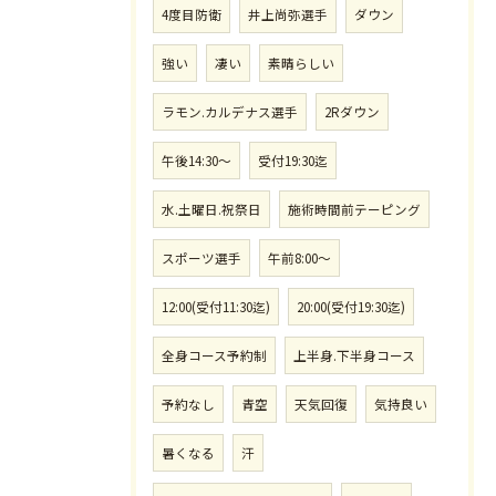
4度目防衛
井上尚弥選手
ダウン
強い
凄い
素晴らしい
ラモン.カルデナス選手
2Rダウン
午後14:30〜
受付19:30迄
水.土曜日.祝祭日
施術時間前テーピング
スポーツ選手
午前8:00〜
12:00(受付11:30迄)
20:00(受付19:30迄)
全身コース予約制
上半身.下半身コース
予約なし
青空
天気回復
気持良い
暑くなる
汗