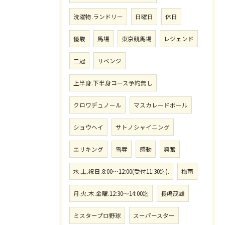
洗濯物.ランドリー
日曜日
休日
優駿
馬場
東京競馬場
レジェンド
二冠
リベンジ
上半身.下半身コース予約無し
クロワデュノール
マスカレードボール
ショウヘイ
サトノシャイニング
エリキング
雪辱
感動
興奮
水.土.祝日.8:00〜12:00(受付11:30迄).
梅雨
月.火.木.金曜.12:30〜14:00迄
長嶋茂雄
ミスタープロ野球
スーパースター