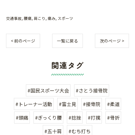
交通事故
腰痛
肩こり
痛み
スポーツ
< 前のページ
一覧に戻る
次のページ >
関連タグ
#国民スポーツ大会
#さとう接骨院
#トレーナー活動
#富士見
#接骨院
#柔道
#頭痛
#ぎっくり腰
#捻挫
#打撲
#骨折
#五十肩
#むち打ち