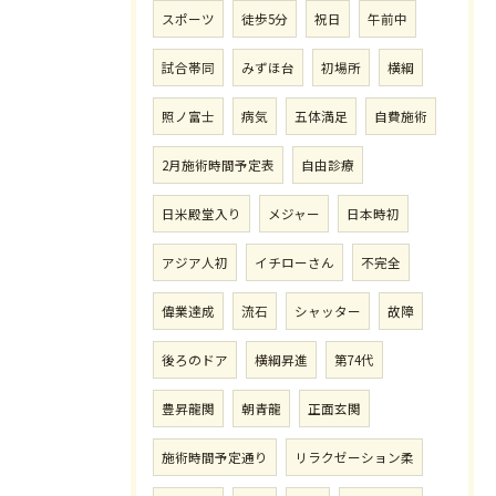
スポーツ
徒歩5分
祝日
午前中
試合帯同
みずほ台
初場所
横綱
照ノ富士
病気
五体満足
自費施術
2月施術時間予定表
自由診療
日米殿堂入り
メジャー
日本時初
アジア人初
イチローさん
不完全
偉業達成
流石
シャッター
故障
後ろのドア
横綱昇進
第74代
豊昇龍関
朝青龍
正面玄関
施術時間予定通り
リラクゼーション柔