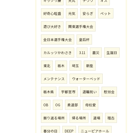
ギックリ腰
天丸
チワワ
オス
好奇心旺盛
元気
安らぎ
ペット
遊び大好き
関東選手権大会
全日本選手権大会
皇后杯
カルッツかわさき
3.11
震災
生誕日
東北
栃木
埼玉
新座
メンテナンス
ウォーターベッド
栃木県
宇都宮市
退職祝い
慰労会
OB
OG
柔道部
母校愛
振り返る場所
帰る場所
道場
稽古
春分の日
DEEP
ニューピアホール