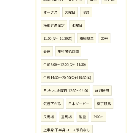
オークス
火曜日
湿度
横綱昇進確定
水曜日
11:00(受付10:30迄)
横綱誕生
20号
最速
施術開始時間
午前8:00〜12:00(受付11:30)
午後14:30〜20:00(受付19:30迄)
月.火.木.金曜日.12:30〜14:00
施術時間
気温下がる
日本ダービー
東京競馬
良馬場
重馬場
稍重
2400m
上半身.下半身コース予約なし