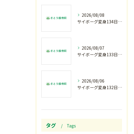
2026/08/08
サイボーグ変身134日目.ゾロ目.お盆休み.甲子園.佐野日大.麦倉監督37年振り白星.柔道インターハイ.2歳ダリア賞.GⅢ.エルムS. GⅢ.レパードS. GⅢ.CBC賞.応援印…土曜の朝〜
2026/08/07
サイボーグ変身133日目.広島.原爆.81年.インターハイ初日.金曜の朝〜
2026/08/06
サイボーグ変身132日目.お知らせ.和歌山.インターハイ.柔道開幕…木曜の朝〜
タグ
Tags