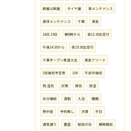
餅屋は餅屋
タイヤ屋
車メンテナンス
身体メンテナンス
千葉
東金
16日.19日
朝8時から
昼11:30迄受付
午後14:30から
夜19:30迄受付
千葉オープン柔道大会
東金アリーナ
5月施術予定表
GW
午前中施術
雨.湿気
対策
換気
除湿
水分補給
運動
入浴
睡眠
熱中症
予約無し
渋滞
平日
通常通り
曇空
昭和の日
朝時間前