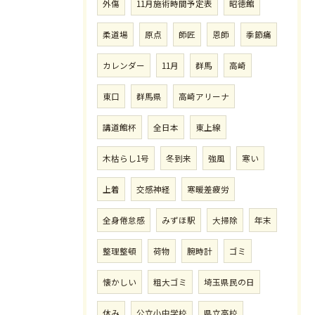
外傷
11月施術時間予定表
昭徳館
柔道場
原点
師匠
恩師
季節痛
カレンダー
11月
群馬
高崎
東口
群馬県
高崎アリーナ
講道館杯
全日本
東上線
木枯らし1号
冬到来
強風
寒い
上着
交感神経
寒暖差疲労
全身倦怠感
みずほ駅
大掃除
年末
整理整頓
荷物
腕時計
ゴミ
懐かしい
粗大ゴミ
埼玉県民の日
休み
公立小中学校
県立高校