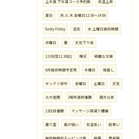
上半身.下半身コース予約無
気温上昇
夏日
月.火.木.金曜日12:30〜14:00
funky Friday
湿気
水.土曜日施術時間
月曜日
曇
天気下り坂
12:00(受11:30迄)
晴天
綺麗な太陽
6月施術時間予定表
木曜日
陽差し
ギックリ背中
金曜日
土曜日
天気
大の里関
2場所連続優勝
親方以来
13日目優勝
マッサージ肩凝り腰痛
曇り空
風が強い
気温低い
肌寒い
施術時間前テーピング巻
相撲
豊昇龍