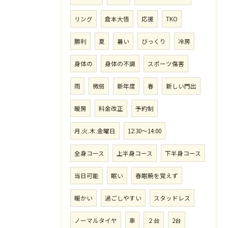
リング
倉本大悟
応援
TKO
勝利
夏
暑い
びっくり
冷房
身体の
身体の不調
スポーツ傷害
雨
微弱
新年度
春
新しい門出
暖房
料金改正
予約制
月.火.木.金曜日
12:30〜14:00
全身コース
上半身コース
下半身コース
当日可能
眠い
春眠暁を覚えず
暖かい
過ごしやすい
スタッドレス
ノーマルタイヤ
車
２台
2台