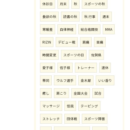
休診日
月末
秋
スポーツの秋
食欲の秋
読書の秋
秋.行事
週末
寒暖差
自律神経
総合格闘技
MMA
RIZIN
デビュー戦
肩痛
首痛
時間変更
スポーツの日
佐賀県
愛子様
信子様
トレーナー
連休
帯同
ウルフ選手
金木犀
いい香り
癒し
肩こり
全国大会
試合
マッサージ
怪我
テーピング
ストレッチ
団体戦
スポーツ障害