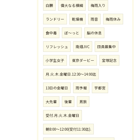
白鵬
偉大なる横綱
梅雨入り
ランドリー
乾燥機
雨音
梅雨休み
食中毒
ぼ〜っと
脳の休息
リフレッシュ
南畑JVC
団員募集中
小学生女子
東京ダービー
宝塚記念
月.火.木.金曜日.12:30〜14:00迄
13日の金曜日
雨予報
宇都宮
大先輩
後輩
男旅
受付.月.火.木.金曜日
朝8:00〜12:00(受付11:30迄).