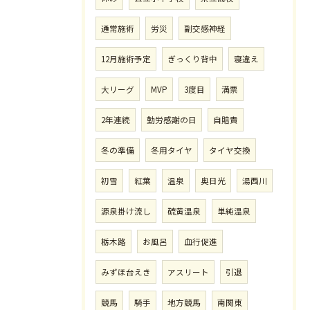
通常施術
労災
副交感神経
12月施術予定
ぎっくり背中
寝違え
大リーグ
MVP
3度目
満票
2年連続
勤労感謝の日
自賠責
冬の準備
冬用タイヤ
タイヤ交換
初雪
紅葉
温泉
奥日光
湯西川
源泉掛け流し
硫黄温泉
単純温泉
栃木路
お風呂
血行促進
みずほ台えき
アスリート
引退
競馬
騎手
地方競馬
南関東