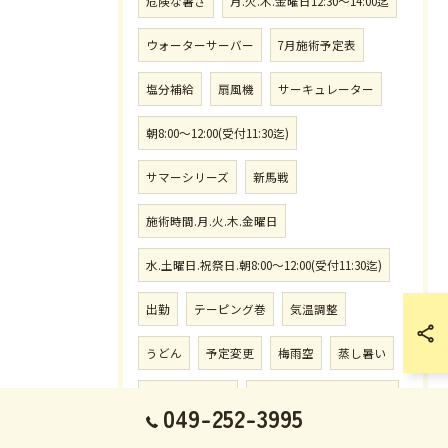
危険な暑さ
月.火.木.金曜日12:30〜14:00迄
ウォーターサーバー
7月施術予定表
塩分補給
扇風機
サーキュレーター
朝8:00〜12:00(受付11:30迄)
サマーシリーズ
新馬戦
施術時間.月.火.木.金曜日
水.土曜日.祝祭日.朝8:00〜12:00(受付11:30迄)
出勤
テーピング巻
気温調整
うどん
予定変更
梅雨空
蒸し暑い
リラクゼーシ柔
午後14:30〜20:00(19:30迄)
049-252-3995
熱帯低気圧
さきたま杯
浦和競馬