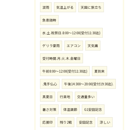
涙雨
気温上がる
天国に旅立ち
急患随時
水.土.祝祭日.8:00〜12:00(受付11:30迄)
ゲリラ豪雨
エアコン
天気痛
受付時間.月.火.木.金曜日
午前8:00〜12:00(受付11:30迄)
夏到来
.鬼手仏心
午後14:300〜20:00(受付19:30迄).
真夏日
行楽地
交通量多い
暑さ対策
体温調節
G1安田記念
応援印
残り2戦
安田記念
涼しい