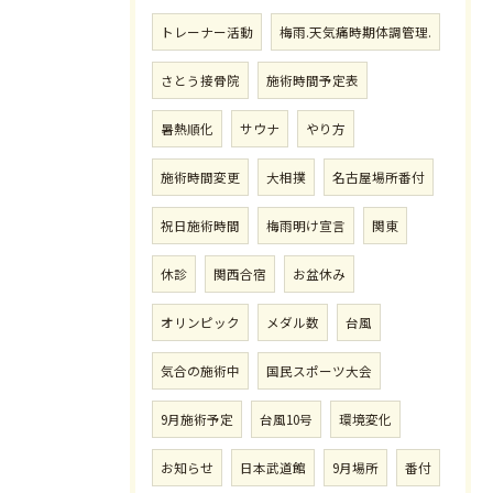
トレーナー活動
梅雨.天気痛時期体調管理.
さとう接骨院
施術時間予定表
暑熱順化
サウナ
やり方
施術時間変更
大相撲
名古屋場所番付
祝日施術時間
梅雨明け宣言
関東
休診
関西合宿
お盆休み
オリンピック
メダル数
台風
気合の施術中
国民スポーツ大会
9月施術予定
台風10号
環境変化
お知らせ
日本武道館
9月場所
番付