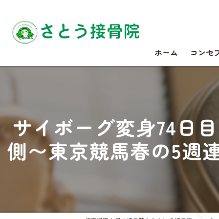
ホーム
コンセ
サイボーグ変身74日目.
側〜東京競馬春の5週