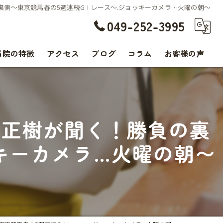
勝負の裏側〜東京競馬春の5週連続GⅠレース〜.ジョッキーカメラ…火曜の朝〜
049-252-3995
当院の特徴
アクセス
ブログ
コラム
お客様の声
交通事故
腰痛
.勝浦正樹が聞く！勝負の裏
肩こり
キーカメラ…火曜の朝〜
痛み
スポーツ