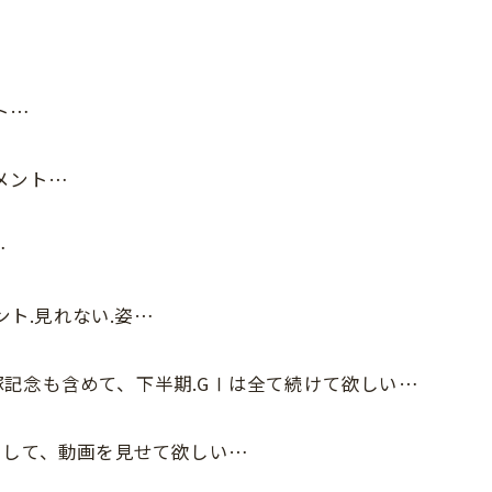
ト…
メント…
…
ント.見れない.姿…
記念も含めて、下半期.GⅠは全て続けて欲しい…
やして、動画を見せて欲しい…