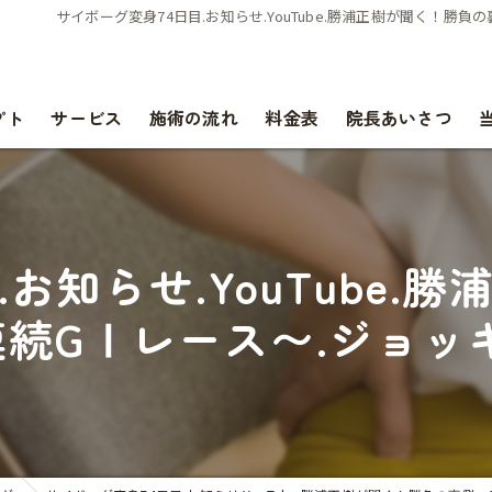
サイボーグ変身74日目.お知らせ.YouTube.勝浦正樹が聞く！
プト
サービス
施術の流れ
料金表
院長あいさつ
お知らせ.YouTube
連続GⅠレース〜.ジョッ