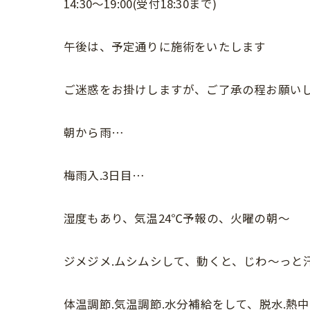
14:30〜19:00(受付18:30まで)
午後は、予定通りに施術をいたします
ご迷惑をお掛けしますが、ご了承の程お願い
朝から雨…
梅雨入.3日目…
湿度もあり、気温24℃予報の、火曜の朝〜
ジメジメ.ムシムシして、動くと、じわ〜っと
体温調節.気温調節.水分補給をして、脱水.熱