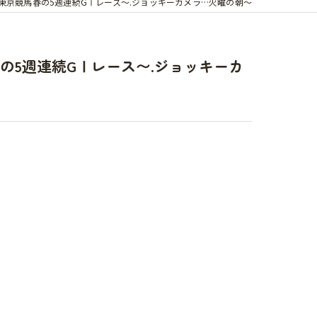
側〜東京競馬春の5週連続GⅠレース〜.ジョッキーカメラ…火曜の朝〜
春の5週連続GⅠレース〜.ジョッキーカ