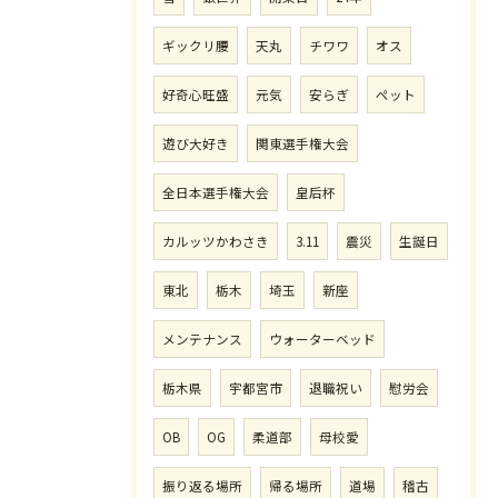
ギックリ腰
天丸
チワワ
オス
好奇心旺盛
元気
安らぎ
ペット
遊び大好き
関東選手権大会
全日本選手権大会
皇后杯
カルッツかわさき
3.11
震災
生誕日
東北
栃木
埼玉
新座
メンテナンス
ウォーターベッド
栃木県
宇都宮市
退職祝い
慰労会
OB
OG
柔道部
母校愛
振り返る場所
帰る場所
道場
稽古