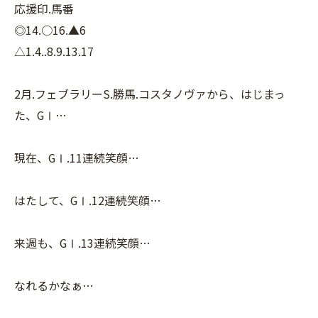
応援印.馬番
◎14.○16.▲6
△1.4..8.9.13.17
2月.フェブラリーS.勝馬.コスタノヴァから、はじまっ
た、GⅠ…
現在、GⅠ.11連続笑顔…
はたして、GⅠ.12連続笑顔…
来週も、GⅠ.13連続笑顔…
なれるかなぁ…