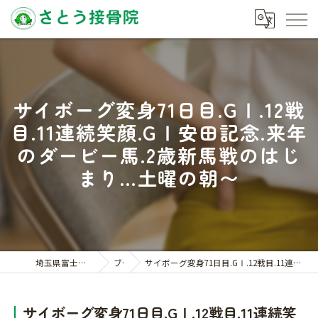
サイボーグ変身71日目.GⅠ.12戦
目.11連続笑顔.GⅠ安田記念.来年
のダービー馬.2歳新馬戦のはじ
まり…土曜の朝〜
埼玉県富士見の接骨院ならさとう接骨院
ブログ
サイボーグ変身71日目.GⅠ.12戦目.11連続笑顔.GⅠ安田記念.来年のダービー馬.2歳新馬戦のはじまり…土曜の朝〜
サイボーグ変身71日目.GⅠ.12戦目.11連続笑