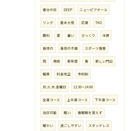
春分の日
DEEP
ニューピアホール
リング
倉本大悟
応援
TKO
勝利
夏
暑い
びっくり
冷房
身体の
身体の不調
スポーツ傷害
雨
微弱
新年度
春
新しい門出
暖房
料金改正
予約制
月.火.木.金曜日
12:30〜14:00
全身コース
上半身コース
下半身コース
当日可能
眠い
春眠暁を覚えず
暖かい
過ごしやすい
スタッドレス