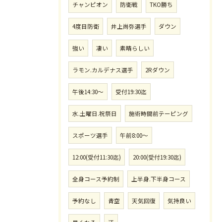
チャンピオン
防衛戦
TKO勝ち
4度目防衛
井上尚弥選手
ダウン
強い
凄い
素晴らしい
ラモン.カルデナス選手
2Rダウン
午後14:30〜
受付19:30迄
水.土曜日.祝祭日
施術時間前テーピング
スポーツ選手
午前8:00〜
12:00(受付11:30迄)
20:00(受付19:30迄)
全身コース予約制
上半身.下半身コース
予約なし
青空
天気回復
気持良い