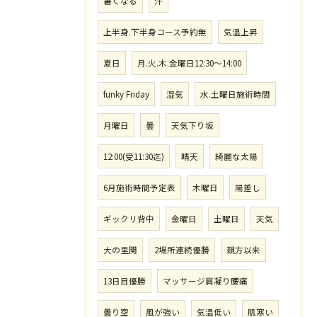
暑くなる
汗
上半身.下半身コース予約無
気温上昇
夏日
月.火.木.金曜日12:30〜14:00
funky Friday
湿気
水.土曜日施術時間
月曜日
曇
天気下り坂
12:00(受11:30迄)
晴天
綺麗な太陽
6月施術時間予定表
木曜日
陽差し
ギックリ背中
金曜日
土曜日
天気
大の里関
2場所連続優勝
親方以来
13日目優勝
マッサージ肩凝り腰痛
曇り空
風が強い
気温低い
肌寒い