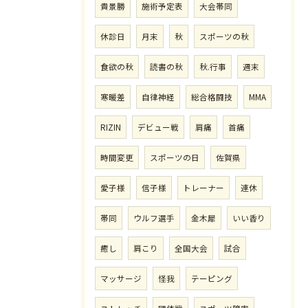
貴景勝
施術予定表
大会帯同
休診日
月末
秋
スポーツの秋
食欲の秋
読書の秋
秋.行事
週末
寒暖差
自律神経
総合格闘技
MMA
RIZIN
デビュー戦
肩痛
首痛
時間変更
スポーツの日
佐賀県
愛子様
信子様
トレーナー
連休
帯同
ウルフ選手
金木犀
いい香り
癒し
肩こり
全国大会
試合
マッサージ
怪我
テーピング