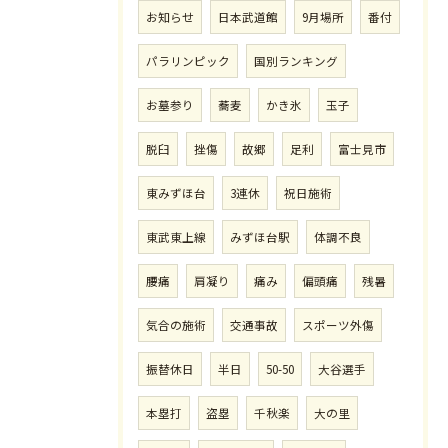
お知らせ
日本武道館
9月場所
番付
パラリンピック
国別ランキング
お墓参り
蕎麦
かき氷
玉子
脱臼
挫傷
故郷
足利
富士見市
東みずほ台
3連休
祝日施術
東武東上線
みずほ台駅
体調不良
腰痛
肩凝り
痛み
偏頭痛
残暑
気合の施術
交通事故
スポーツ外傷
振替休日
半日
50-50
大谷選手
本塁打
盗塁
千秋楽
大の里