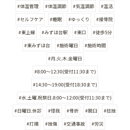
#体温管理
#体温調節
#気温調節
#温活
#セルフケア
#睡眠
#ゆっくり
#接骨院
#東上線
#みずほ台駅
#東口
#徒歩5分
#東みずほ台
#施術曜日
#施術時間
#月.火.木.金曜日
#8:00〜12:30(受付11:30まで)
#14:30〜19:00(受付18:30まで)
#水.土曜.祝祭日.8:00〜12:00(受付11:30まで)
#日曜日.休診
#怪我
#骨折
#脱臼
#捻挫
#打撲
#挫傷
#交通事故
#労災