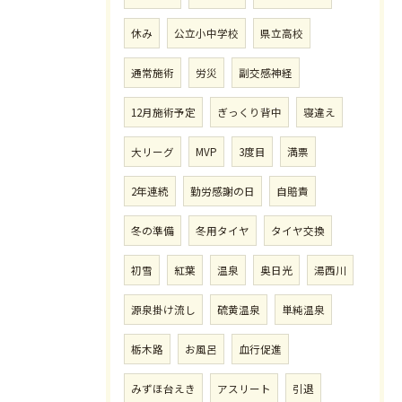
休み
公立小中学校
県立高校
通常施術
労災
副交感神経
12月施術予定
ぎっくり背中
寝違え
大リーグ
MVP
3度目
満票
2年連続
勤労感謝の日
自賠責
冬の準備
冬用タイヤ
タイヤ交換
初雪
紅葉
温泉
奥日光
湯西川
源泉掛け流し
硫黄温泉
単純温泉
栃木路
お風呂
血行促進
みずほ台えき
アスリート
引退