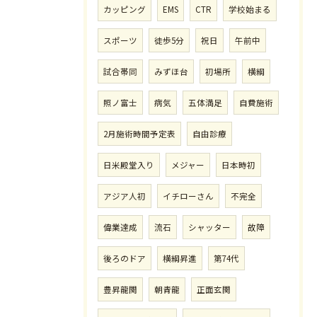
カッピング
EMS
CTR
学校始まる
スポーツ
徒歩5分
祝日
午前中
試合帯同
みずほ台
初場所
横綱
照ノ富士
病気
五体満足
自費施術
2月施術時間予定表
自由診療
日米殿堂入り
メジャー
日本時初
アジア人初
イチローさん
不完全
偉業達成
流石
シャッター
故障
後ろのドア
横綱昇進
第74代
豊昇龍関
朝青龍
正面玄関