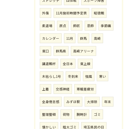
ストレッチ
団体戦
スポーツ障害
外傷
11月施術時間予定表
昭徳館
柔道場
原点
師匠
恩師
季節痛
カレンダー
11月
群馬
高崎
東口
群馬県
高崎アリーナ
講道館杯
全日本
東上線
木枯らし1号
冬到来
強風
寒い
上着
交感神経
寒暖差疲労
全身倦怠感
みずほ駅
大掃除
年末
整理整頓
荷物
腕時計
ゴミ
懐かしい
粗大ゴミ
埼玉県民の日