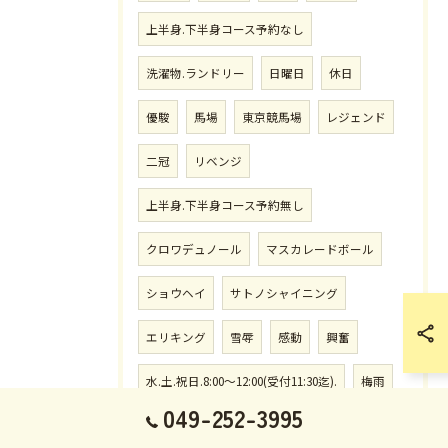
上半身.下半身コース予約なし
洗濯物.ランドリー
日曜日
休日
優駿
馬場
東京競馬場
レジェンド
二冠
リベンジ
上半身.下半身コース予約無し
クロワデュノール
マスカレードボール
ショウヘイ
サトノシャイニング
エリキング
雪辱
感動
興奮
水.土.祝日.8:00〜12:00(受付11:30迄).
梅雨
049-252-3995
月.火.木.金曜.12:30〜14:00迄
長嶋茂雄