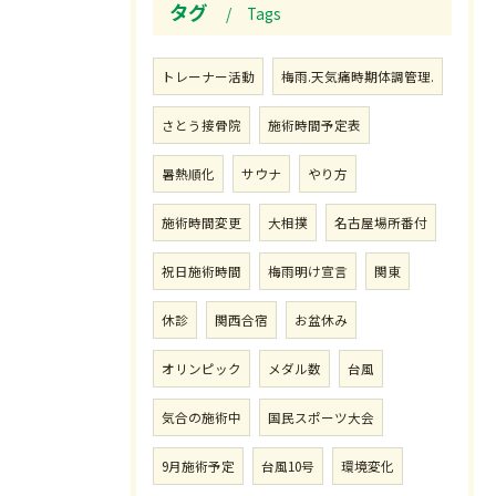
タグ
Tags
トレーナー活動
梅雨.天気痛時期体調管理.
さとう接骨院
施術時間予定表
暑熱順化
サウナ
やり方
施術時間変更
大相撲
名古屋場所番付
祝日施術時間
梅雨明け宣言
関東
休診
関西合宿
お盆休み
オリンピック
メダル数
台風
気合の施術中
国民スポーツ大会
9月施術予定
台風10号
環境変化