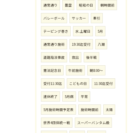
通常通り
曇空
昭和の日
朝時間前
バレーボール
サッカー
牽引
テーピング巻き
水.土曜日
5月
通常通り施術
19:30迄受付
八潮
道路陥没事故
救出
後半戦
憲法記念日
午前施術
朝8:00〜
受付11:30迄
こどもの日
11:30迄受付
連休終了
5月病
平常
5月施術時間予定表
施術時間前
太陽
世界4団体統一戦
スーパーバンタム級