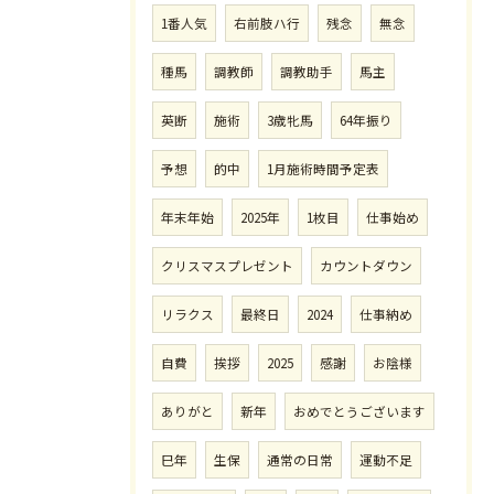
1番人気
右前肢ハ行
残念
無念
種馬
調教師
調教助手
馬主
英断
施術
3歳牝馬
64年振り
予想
的中
1月施術時間予定表
年末年始
2025年
1枚目
仕事始め
クリスマスプレゼント
カウントダウン
リラクス
最終日
2024
仕事納め
自費
挨拶
2025
感謝
お陰様
ありがと
新年
おめでとうございます
巳年
生保
通常の日常
運動不足