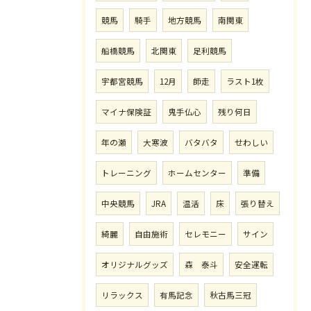
競馬
騎手
地方競馬
南関東
船橋競馬
北関東
足利競馬
宇都宮競馬
12月
師走
ラスト1枚
マイナ保険証
鬼手仏心
残り何日
年の瀬
大寒波
バタバタ
せわしい
トレーニング
ホームセンター
準備
中央競馬
JRA
温活
床
張り替え
綺麗
自由施術
セレモニー
サイン
オリジナルグッズ
森 泰斗
安全運転
リラックス
有馬記念
秋古馬三冠