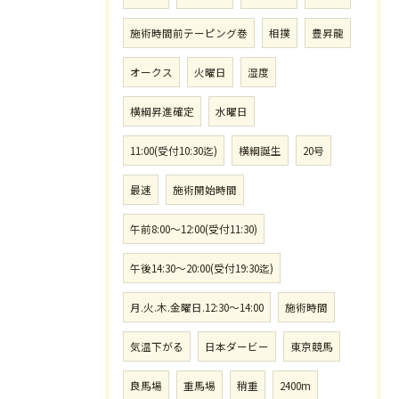
施術時間前テーピング巻
相撲
豊昇龍
オークス
火曜日
湿度
横綱昇進確定
水曜日
11:00(受付10:30迄)
横綱誕生
20号
最速
施術開始時間
午前8:00〜12:00(受付11:30)
午後14:30〜20:00(受付19:30迄)
月.火.木.金曜日.12:30〜14:00
施術時間
気温下がる
日本ダービー
東京競馬
良馬場
重馬場
稍重
2400m