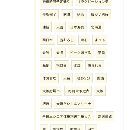
施術時間予定通り
リラクゼーション柔
修理完了
寒波
婚活
暖かい格好
凍結
大雪
日本海側
北海道
西日本
雪おろし
滑る
まっあ
最強
最長
ピーク過ぎる
落雪
転倒
祝祭日
北風
煽られる
体調管理
大会
徒歩5 分
関西
大阪府堺市
3月施術予定表
大阪
堺市
大浜だいしんアリーナ
全日本シニア体重別選手権大会
高速道路
雪
銀世界
開業日
24年