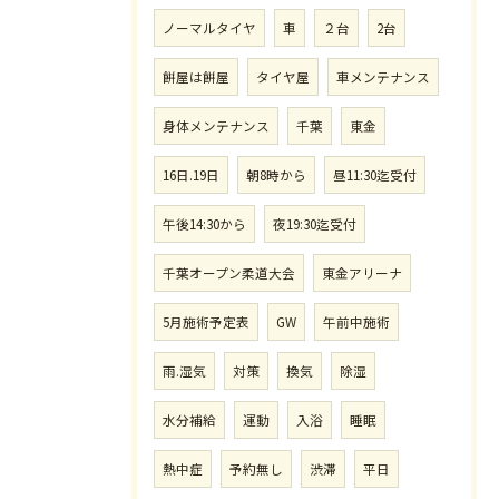
ノーマルタイヤ
車
２台
2台
餅屋は餅屋
タイヤ屋
車メンテナンス
身体メンテナンス
千葉
東金
16日.19日
朝8時から
昼11:30迄受付
午後14:30から
夜19:30迄受付
千葉オープン柔道大会
東金アリーナ
5月施術予定表
GW
午前中施術
雨.湿気
対策
換気
除湿
水分補給
運動
入浴
睡眠
熱中症
予約無し
渋滞
平日