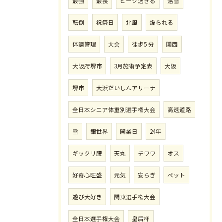
最強
最長
ピーク過ぎる
落雪
転倒
祝祭日
北風
煽られる
体調管理
大会
徒歩5 分
関西
大阪府堺市
3月施術予定表
大阪
堺市
大浜だいしんアリーナ
全日本シニア体重別選手権大会
高速道路
雪
銀世界
開業日
24年
ギックリ腰
天丸
チワワ
オス
好奇心旺盛
元気
安らぎ
ペット
遊び大好き
関東選手権大会
全日本選手権大会
皇后杯