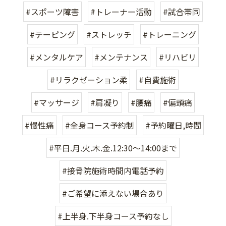
#スポーツ障害
#トレーナー活動
#試合帯同
#テーピング
#ストレッチ
#トレーニング
#メンタルケア
#メンテナンス
#リハビリ
#リラクゼーション柔
#自費施術
#マッサージ
#肩凝り
#腰痛
#偏頭痛
#慢性痛
#全身コース予約制
#予約曜日,時間
#平日.月.火.木.金.12:30〜14:00まで
#接骨院施術時間内電話予約
#ご希望に添えない場合あり
#上半身.下半身コース予約なし