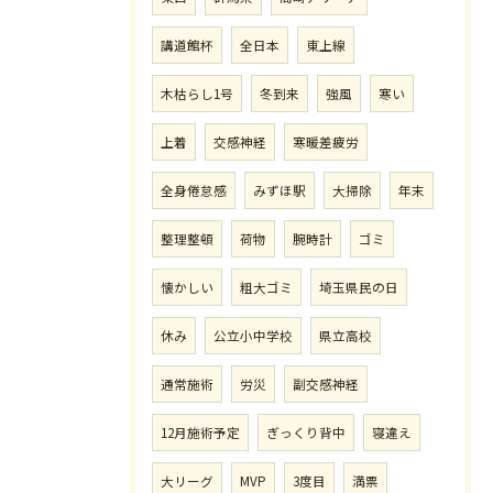
講道館杯
全日本
東上線
木枯らし1号
冬到来
強風
寒い
上着
交感神経
寒暖差疲労
全身倦怠感
みずほ駅
大掃除
年末
整理整頓
荷物
腕時計
ゴミ
懐かしい
粗大ゴミ
埼玉県民の日
休み
公立小中学校
県立高校
通常施術
労災
副交感神経
12月施術予定
ぎっくり背中
寝違え
大リーグ
MVP
3度目
満票