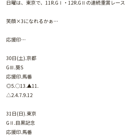
日曜は、東京で、11R.GⅠ・12R.GⅡの連続重賞レース
笑顔×3になれるかぁ…
応援印…
30日(土).京都
GⅢ.葵S
応援印.馬番
◎5.○13.▲11.
△2.4.7.9.12
31日(日).東京
GⅡ.目黒記念
応援印.馬番