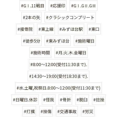
#GⅠ.11戦目
#応援印
#GⅠ.GⅡ.GⅢ
#2本の矢
#クラシックコンプリート
#接骨院
#東上線
#みずほ台駅
#東口
#徒歩5分
#東みずほ台
#施術曜日
#施術時間
#月.火.木.金曜日
#8:00〜12:00(受付11:30まで).
#14:30〜19:00(受付18:30まで).
#水.土曜,祝祭日.8:00〜12:00(受付11:30まで)
#日曜日.休診
#怪我
#骨折
#脱臼
#捻挫
#打撲
#挫傷
#交通事故
#労災