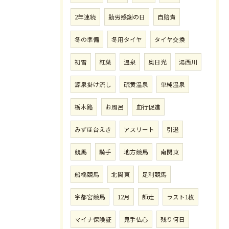
2年連続
勤労感謝の日
自賠責
冬の準備
冬用タイヤ
タイヤ交換
初雪
紅葉
温泉
奥日光
湯西川
源泉掛け流し
硫黄温泉
単純温泉
栃木路
お風呂
血行促進
みずほ台えき
アスリート
引退
競馬
騎手
地方競馬
南関東
船橋競馬
北関東
足利競馬
宇都宮競馬
12月
師走
ラスト1枚
マイナ保険証
鬼手仏心
残り何日