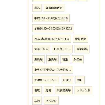
最速
施術開始時間
午前8:00〜12:00(受付11:30)
午後14:30〜20:00(受付19:30迄)
月.火.木.金曜日.12:30〜14:00
施術時間
気温下がる
日本ダービー
東京競馬
良馬場
重馬場
稍重
2400m
上半身.下半身コース予約なし
洗濯物.ランドリー
日曜日
休日
優駿
馬場
東京競馬場
レジェンド
二冠
リベンジ