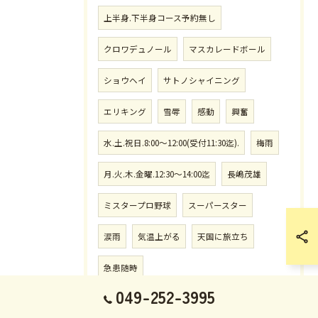
上半身.下半身コース予約無し
クロワデュノール
マスカレードボール
ショウヘイ
サトノシャイニング
エリキング
雪辱
感動
興奮
水.土.祝日.8:00〜12:00(受付11:30迄).
梅雨
月.火.木.金曜.12:30〜14:00迄
長嶋茂雄
ミスタープロ野球
スーパースター
涙雨
気温上がる
天国に旅立ち
急患随時
049-252-3995
水.土.祝祭日.8:00〜12:00(受付11:30迄)