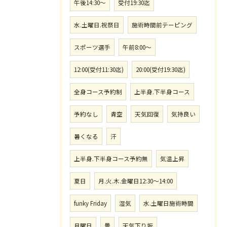
午後14:30〜
受付19:30迄
水.土曜日.祝祭日
施術時間前テーピング
スポーツ選手
午前8:00〜
12:00(受付11:30迄)
20:00(受付19:30迄)
全身コース予約制
上半身.下半身コース
予約なし
青空
天気回復
気持良い
暑くなる
汗
上半身.下半身コース予約無
気温上昇
夏日
月.火.木.金曜日12:30〜14:00
funky Friday
湿気
水.土曜日施術時間
月曜日
曇
天気下り坂