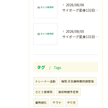
2026/08/06
サイボーグ変身132日目.お知らせ.和歌山.インターハイ.柔道開幕…木曜の朝〜
2026/08/05
サイボーグ変身131日目.甲子園開幕.日曜.リラクゼーション柔.水曜の朝〜
タグ
Tags
トレーナー活動
梅雨.天気痛時期体調管理.
さとう接骨院
施術時間予定表
暑熱順化
サウナ
やり方