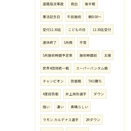
道路陥没事故
救出
後半戦
憲法記念日
午前施術
朝8:00〜
受付11:30迄
こどもの日
11:30迄受付
連休終了
5月病
平常
5月施術時間予定表
施術時間前
太陽
世界4団体統一戦
スーパーバンタム級
チャンピオン
防衛戦
TKO勝ち
4度目防衛
井上尚弥選手
ダウン
強い
凄い
素晴らしい
ラモン.カルデナス選手
2Rダウン