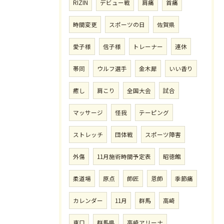
RIZIN
デビュー戦
肩痛
首痛
時間変更
スポーツの日
佐賀県
愛子様
信子様
トレーナー
連休
帯同
ウルフ選手
金木犀
いい香り
癒し
肩こり
全国大会
試合
マッサージ
怪我
テーピング
ストレッチ
団体戦
スポーツ障害
外傷
11月施術時間予定表
昭徳館
柔道場
原点
師匠
恩師
季節痛
カレンダー
11月
群馬
高崎
東口
群馬県
高崎アリーナ