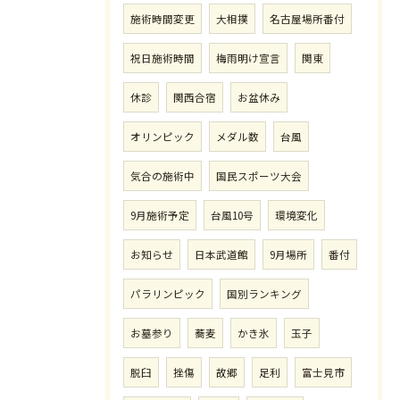
施術時間変更
大相撲
名古屋場所番付
祝日施術時間
梅雨明け宣言
関東
休診
関西合宿
お盆休み
オリンピック
メダル数
台風
気合の施術中
国民スポーツ大会
9月施術予定
台風10号
環境変化
お知らせ
日本武道館
9月場所
番付
パラリンピック
国別ランキング
お墓参り
蕎麦
かき氷
玉子
脱臼
挫傷
故郷
足利
富士見市