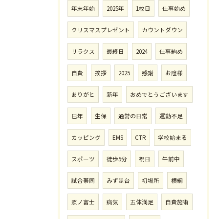
年末年始
2025年
1枚目
仕事始め
クリスマスプレゼント
カウントダウン
リラクス
最終日
2024
仕事納め
自費
挨拶
2025
感謝
お陰様
ありがと
新年
おめでとうございます
巳年
生保
通常の日常
運動不足
カッピング
EMS
CTR
学校始まる
スポーツ
徒歩5分
祝日
午前中
試合帯同
みずほ台
初場所
横綱
照ノ富士
病気
五体満足
自費施術