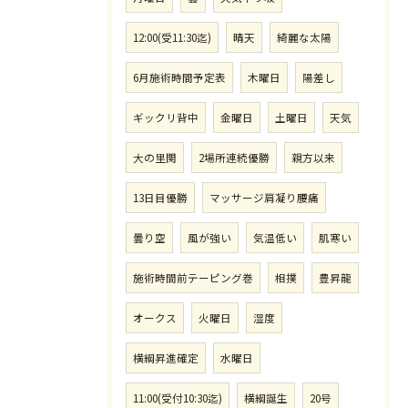
12:00(受11:30迄)
晴天
綺麗な太陽
6月施術時間予定表
木曜日
陽差し
ギックリ背中
金曜日
土曜日
天気
大の里関
2場所連続優勝
親方以来
13日目優勝
マッサージ肩凝り腰痛
曇り空
風が強い
気温低い
肌寒い
施術時間前テーピング巻
相撲
豊昇龍
オークス
火曜日
湿度
横綱昇進確定
水曜日
11:00(受付10:30迄)
横綱誕生
20号