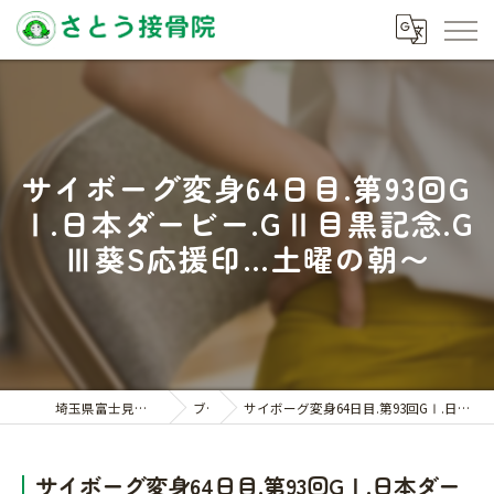
サイボーグ変身64日目.第93回G
Ⅰ.日本ダービー.GⅡ目黒記念.G
Ⅲ葵S応援印…土曜の朝〜
埼玉県富士見の接骨院ならさとう接骨院
ブログ
サイボーグ変身64日目.第93回GⅠ.日本ダービー.GⅡ目黒記念.GⅢ葵S応援印…土曜の朝〜
サイボーグ変身64日目.第93回GⅠ.日本ダー