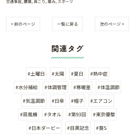
交通事故
腰痛
肩こり
痛み
スポーツ
< 前のページ
一覧に戻る
次のページ >
関連タグ
#土曜日
#太陽
#夏日
#熱中症
#水分補給
#体調管理
#寒暖差
#体温調節
#気温調節
#日傘
#帽子
#エアコン
#扇風機
#タオル
#第93回
#東京優駿
#日本ダービー
#目黒記念
#葵S