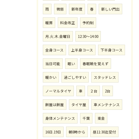
雨
微弱
新年度
春
新しい門出
暖房
料金改正
予約制
月.火.木.金曜日
12:30〜14:00
全身コース
上半身コース
下半身コース
当日可能
眠い
春眠暁を覚えず
暖かい
過ごしやすい
スタッドレス
ノーマルタイヤ
車
２台
2台
餅屋は餅屋
タイヤ屋
車メンテナンス
身体メンテナンス
千葉
東金
16日.19日
朝8時から
昼11:30迄受付