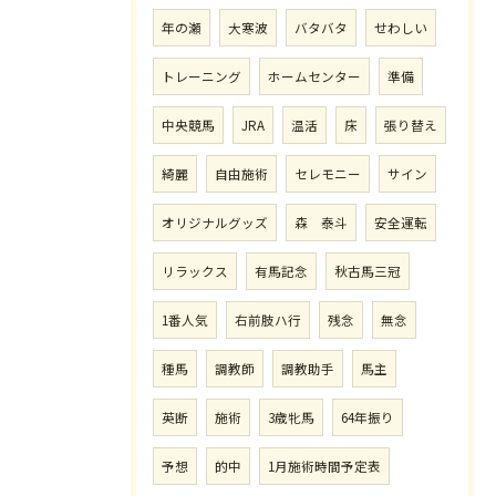
年の瀬
大寒波
バタバタ
せわしい
トレーニング
ホームセンター
準備
中央競馬
JRA
温活
床
張り替え
綺麗
自由施術
セレモニー
サイン
オリジナルグッズ
森 泰斗
安全運転
リラックス
有馬記念
秋古馬三冠
1番人気
右前肢ハ行
残念
無念
種馬
調教師
調教助手
馬主
英断
施術
3歳牝馬
64年振り
予想
的中
1月施術時間予定表