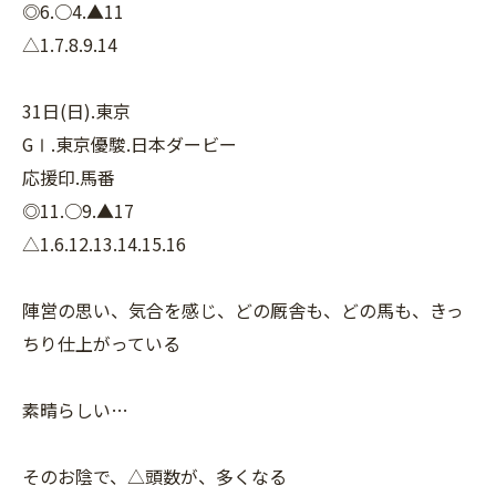
◎6.○4.▲11
△1.7.8.9.14
31日(日).東京
GⅠ.東京優駿.日本ダービー
応援印.馬番
◎11.○9.▲17
△1.6.12.13.14.15.16
陣営の思い、気合を感じ、どの厩舎も、どの馬も、きっ
ちり仕上がっている
素晴らしい…
そのお陰で、△頭数が、多くなる