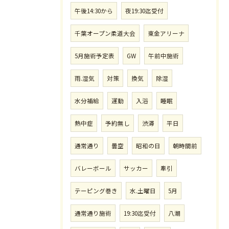
午後14:30から
夜19:30迄受付
千葉オープン柔道大会
東金アリーナ
5月施術予定表
GW
午前中施術
雨.湿気
対策
換気
除湿
水分補給
運動
入浴
睡眠
熱中症
予約無し
渋滞
平日
通常通り
曇空
昭和の日
朝時間前
バレーボール
サッカー
牽引
テーピング巻き
水.土曜日
5月
通常通り施術
19:30迄受付
八潮