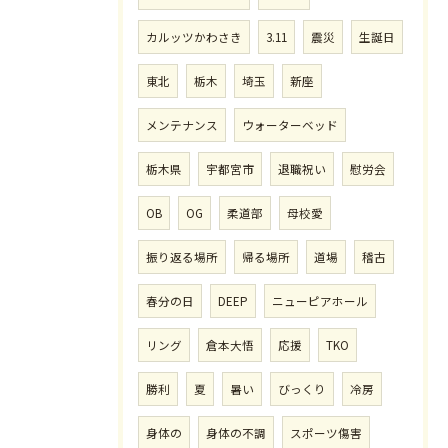
カルッツかわさき
3.11
震災
生誕日
東北
栃木
埼玉
新座
メンテナンス
ウォーターベッド
栃木県
宇都宮市
退職祝い
慰労会
OB
OG
柔道部
母校愛
振り返る場所
帰る場所
道場
稽古
春分の日
DEEP
ニューピアホール
リング
倉本大悟
応援
TKO
勝利
夏
暑い
びっくり
冷房
身体の
身体の不調
スポーツ傷害