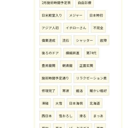
2月施術時間予定表
自由診療
日米殿堂入り
メジャー
日本時初
アジア人初
イチローさん
不完全
偉業達成
流石
シャッター
故障
後ろのドア
横綱昇進
第74代
豊昇龍関
朝青龍
正面玄関
施術時間予定通り
リラクゼーション柔
修理完了
寒波
婚活
暖かい格好
凍結
大雪
日本海側
北海道
西日本
雪おろし
滑る
まっあ