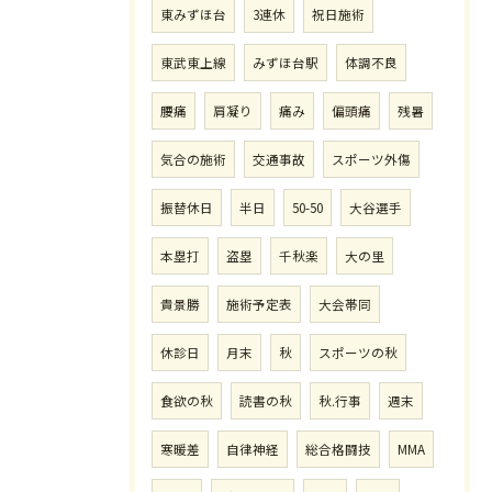
東みずほ台
3連休
祝日施術
東武東上線
みずほ台駅
体調不良
腰痛
肩凝り
痛み
偏頭痛
残暑
気合の施術
交通事故
スポーツ外傷
振替休日
半日
50-50
大谷選手
本塁打
盗塁
千秋楽
大の里
貴景勝
施術予定表
大会帯同
休診日
月末
秋
スポーツの秋
食欲の秋
読書の秋
秋.行事
週末
寒暖差
自律神経
総合格闘技
MMA