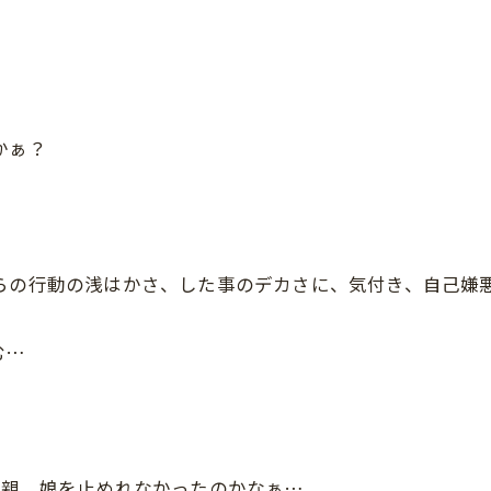
かぁ？
自らの行動の浅はかさ、した事のデカさに、気付き、自己嫌
む…
父親、娘を止めれなかったのかなぁ…