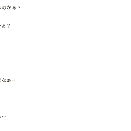
るのかぁ？
かぁ？
だなぁ…
ぁ…