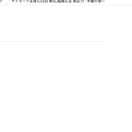
グ
サイボーグ変身62日目.解任,臨機応変.寛容力…木曜の朝〜