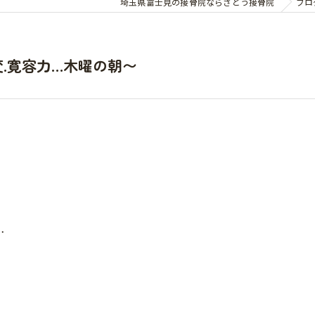
埼玉県富士見の接骨院ならさとう接骨院
ブロ
変.寛容力…木曜の朝〜
…