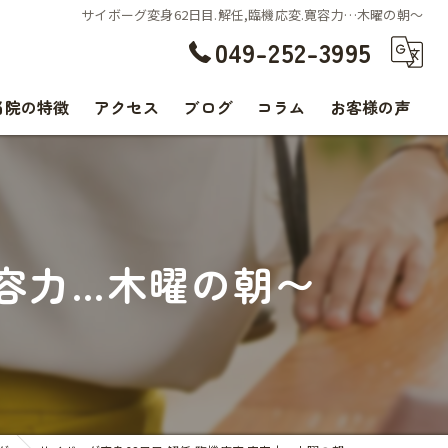
サイボーグ変身62日目.解任,臨機応変.寛容力…木曜の朝〜
049-252-3995
当院の特徴
アクセス
ブログ
コラム
お客様の声
交通事故
腰痛
寛容力…木曜の朝〜
肩こり
痛み
スポーツ