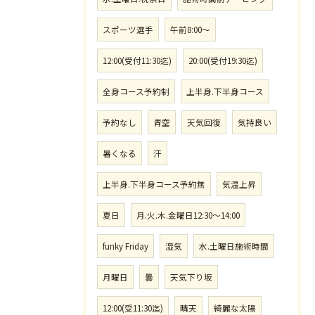
スポーツ選手
午前8:00〜
12:00(受付11:30迄)
20:00(受付19:30迄)
全身コース予約制
上半身.下半身コース
予約なし
青空
天気回復
気持良い
暑くなる
汗
上半身.下半身コース予約無
気温上昇
夏日
月.火.木.金曜日12:30〜14:00
funky Friday
湿気
水.土曜日施術時間
月曜日
曇
天気下り坂
12:00(受11:30迄)
晴天
綺麗な太陽