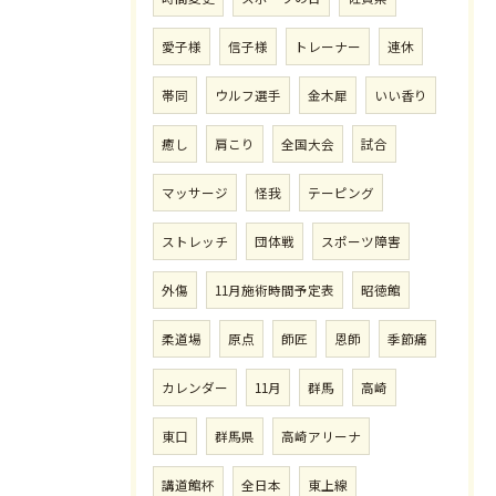
愛子様
信子様
トレーナー
連休
帯同
ウルフ選手
金木犀
いい香り
癒し
肩こり
全国大会
試合
マッサージ
怪我
テーピング
ストレッチ
団体戦
スポーツ障害
外傷
11月施術時間予定表
昭徳館
柔道場
原点
師匠
恩師
季節痛
カレンダー
11月
群馬
高崎
東口
群馬県
高崎アリーナ
講道館杯
全日本
東上線