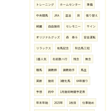
トレーニング
ホームセンター
準備
中央競馬
JRA
温活
床
張り替え
綺麗
自由施術
セレモニー
サイン
オリジナルグッズ
森 泰斗
安全運転
リラックス
有馬記念
秋古馬三冠
1番人気
右前肢ハ行
残念
無念
種馬
調教師
調教助手
馬主
英断
施術
3歳牝馬
64年振り
予想
的中
1月施術時間予定表
年末年始
2025年
1枚目
仕事始め