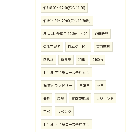
午前8:00〜12:00(受付11:30)
午後14:30〜20:00(受付19:30迄)
月.火.木.金曜日.12:30〜14:00
施術時間
気温下がる
日本ダービー
東京競馬
良馬場
重馬場
稍重
2400m
上半身.下半身コース予約なし
洗濯物.ランドリー
日曜日
休日
優駿
馬場
東京競馬場
レジェンド
二冠
リベンジ
上半身.下半身コース予約無し