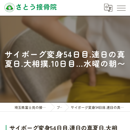
サイボーグ変身54日目.連日の真
夏日.大相撲.10日目…水曜の朝〜
埼玉県富士見の接骨院ならさとう接骨院
ブログ
サイボーグ変身54日目.連日の真夏日.大相撲.10日目…水曜の朝〜
サイボーグ変身54日目.連日の真夏日.大相