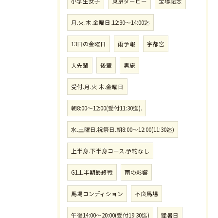
小学生女子
東京ダービー
宝塚記念
月.火.木.金曜日.12:30〜14:00迄
13日の金曜日
雨予報
宇都宮
大先輩
後輩
男旅
受付.月.火.木.金曜日
朝8:00〜12:00(受付11:30迄).
水.土曜日.祝祭日.朝8:00〜12:00(11:30迄)
上半身.下半身コース.予約なし
G1上半期最終戦
雨の影響
馬場コンディション
不良馬場
午後14:00〜20:00(受付19:30迄)
猛暑日