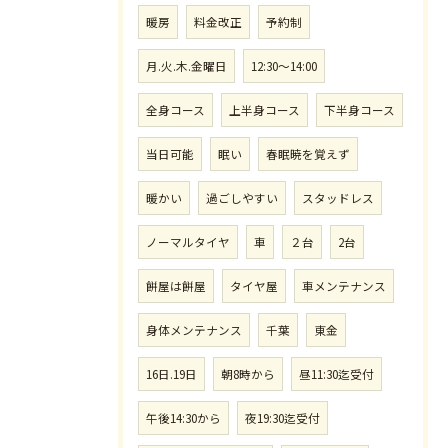
暖房
料金改正
予約制
月.火.木.金曜日
12:30〜14:00
全身コース
上半身コース
下半身コース
当日可能
眠い
春眠暁を覚えず
暖かい
過ごしやすい
スタッドレス
ノーマルタイヤ
車
２台
2台
餅屋は餅屋
タイヤ屋
車メンテナンス
身体メンテナンス
千葉
東金
16日.19日
朝8時から
昼11:30迄受付
午後14:30から
夜19:30迄受付