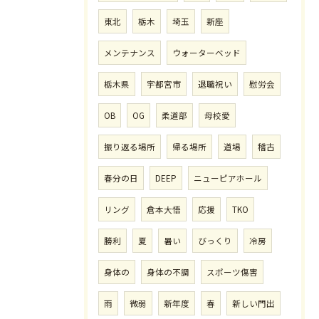
東北
栃木
埼玉
新座
メンテナンス
ウォーターベッド
栃木県
宇都宮市
退職祝い
慰労会
OB
OG
柔道部
母校愛
振り返る場所
帰る場所
道場
稽古
春分の日
DEEP
ニューピアホール
リング
倉本大悟
応援
TKO
勝利
夏
暑い
びっくり
冷房
身体の
身体の不調
スポーツ傷害
雨
微弱
新年度
春
新しい門出