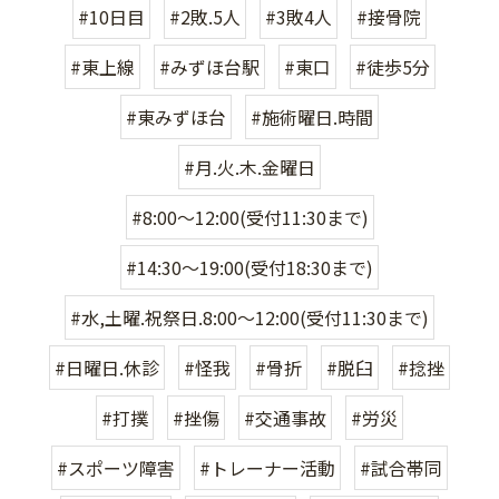
#10日目
#2敗.5人
#3敗4人
#接骨院
#東上線
#みずほ台駅
#東口
#徒歩5分
#東みずほ台
#施術曜日.時間
#月.火.木.金曜日
#8:00〜12:00(受付11:30まで)
#14:30〜19:00(受付18:30まで)
#水,土曜.祝祭日.8:00〜12:00(受付11:30まで)
#日曜日.休診
#怪我
#骨折
#脱臼
#捻挫
#打撲
#挫傷
#交通事故
#労災
#スポーツ障害
#トレーナー活動
#試合帯同