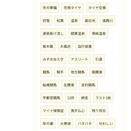
冬の準備
冬用タイヤ
タイヤ交換
初雪
紅葉
温泉
奥日光
湯西川
源泉掛け流し
硫黄温泉
単純温泉
栃木路
お風呂
血行促進
みずほ台えき
アスリート
引退
競馬
騎手
地方競馬
南関東
船橋競馬
北関東
足利競馬
宇都宮競馬
12月
師走
ラスト1枚
マイナ保険証
鬼手仏心
残り何日
年の瀬
大寒波
バタバタ
せわしい