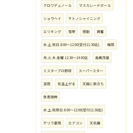
クロワデュノール
マスカレードボール
ショウヘイ
サトノシャイニング
エリキング
雪辱
感動
興奮
水.土.祝日.8:00〜12:00(受付11:30迄).
梅雨
月.火.木.金曜.12:30〜14:00迄
長嶋茂雄
ミスタープロ野球
スーパースター
涙雨
気温上がる
天国に旅立ち
急患随時
水.土.祝祭日.8:00〜12:00(受付11:30迄)
ゲリラ豪雨
エアコン
天気痛