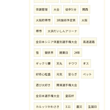
体調管理
大会
徒歩5 分
関西
大阪府堺市
3月施術予定表
大阪
堺市
大浜だいしんアリーナ
全日本シニア体重別選手権大会
高速道路
雪
銀世界
開業日
24年
ギックリ腰
天丸
チワワ
オス
好奇心旺盛
元気
安らぎ
ペット
遊び大好き
関東選手権大会
全日本選手権大会
皇后杯
カルッツかわさき
3.11
震災
生誕日