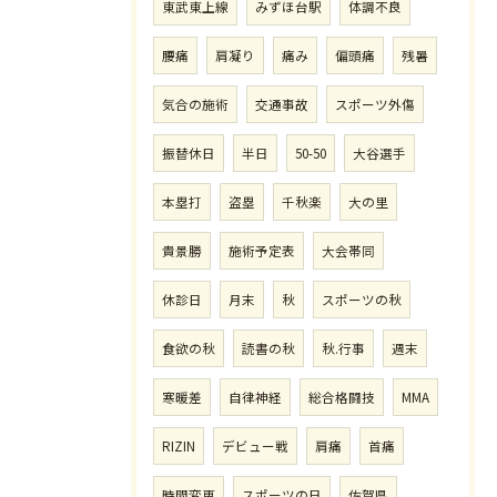
東武東上線
みずほ台駅
体調不良
腰痛
肩凝り
痛み
偏頭痛
残暑
気合の施術
交通事故
スポーツ外傷
振替休日
半日
50-50
大谷選手
本塁打
盗塁
千秋楽
大の里
貴景勝
施術予定表
大会帯同
休診日
月末
秋
スポーツの秋
食欲の秋
読書の秋
秋.行事
週末
寒暖差
自律神経
総合格闘技
MMA
RIZIN
デビュー戦
肩痛
首痛
時間変更
スポーツの日
佐賀県