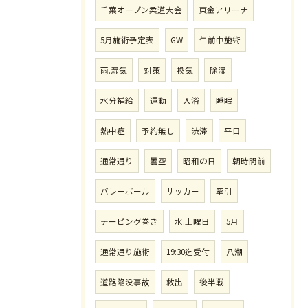
千葉オープン柔道大会
東金アリーナ
5月施術予定表
GW
午前中施術
雨.湿気
対策
換気
除湿
水分補給
運動
入浴
睡眠
熱中症
予約無し
渋滞
平日
通常通り
曇空
昭和の日
朝時間前
バレーボール
サッカー
牽引
テーピング巻き
水.土曜日
5月
通常通り施術
19:30迄受付
八潮
道路陥没事故
救出
後半戦