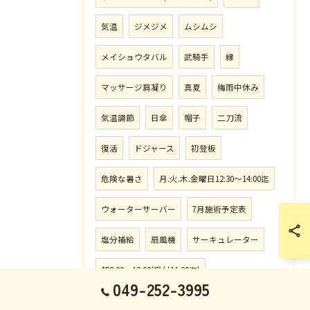
気温
ジメジメ
ムシムシ
メイショウタバル
武騎手
縁
マッサージ肩凝り
真夏
梅雨中休み
気温調節
日傘
帽子
二刀流
復活
ドジャース
初登板
危険な暑さ
月.火.木.金曜日12:30〜14:00迄
ウォーターサーバー
7月施術予定表
塩分補給
扇風機
サーキュレーター
朝8:00〜12:00(受付11:30迄)
049-252-3995
サマーシリーズ
新馬戦