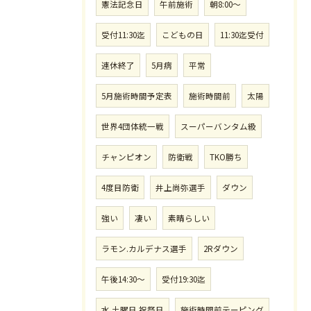
憲法記念日
午前施術
朝8:00〜
受付11:30迄
こどもの日
11:30迄受付
連休終了
5月病
平常
5月施術時間予定表
施術時間前
太陽
世界4団体統一戦
スーパーバンタム級
チャンピオン
防衛戦
TKO勝ち
4度目防衛
井上尚弥選手
ダウン
強い
凄い
素晴らしい
ラモン.カルデナス選手
2Rダウン
午後14:30〜
受付19:30迄
水.土曜日.祝祭日
施術時間前テーピング