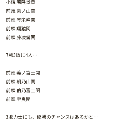
小結.若隆景関
前頭.豪ノ山関
前頭.琴栄峰関
前頭.翔猿関
前頭.藤凌駕関
7勝3敗に4人…
前頭.義ノ富士関
前頭.朝乃山関
前頭.伯乃富士関
前頭.宇良関
3敗力士にも、優勝のチャンスはあるかと…