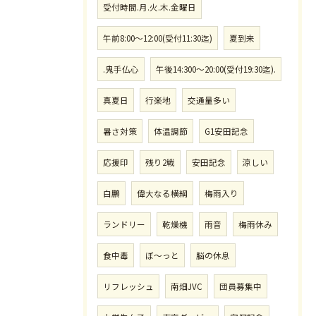
受付時間.月.火.木.金曜日
午前8:00〜12:00(受付11:30迄)
夏到来
.鬼手仏心
午後14:300〜20:00(受付19:30迄).
真夏日
行楽地
交通量多い
暑さ対策
体温調節
G1安田記念
応援印
残り2戦
安田記念
涼しい
白鵬
偉大なる横綱
梅雨入り
ランドリー
乾燥機
雨音
梅雨休み
食中毒
ぼ〜っと
脳の休息
リフレッシュ
南畑JVC
団員募集中