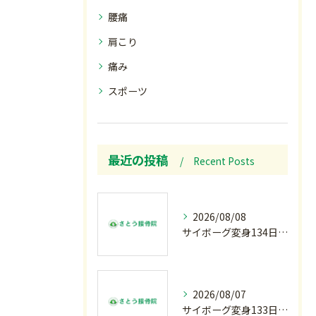
腰痛
肩こり
痛み
スポーツ
最近の投稿
Recent Posts
2026/08/08
サイボーグ変身134日目.ゾロ目.お盆休み.甲子園.佐野日大.麦倉監督37年振り白星.柔道インターハイ.2歳ダリア賞.GⅢ.エルムS. GⅢ.レパードS. GⅢ.CBC賞.応援印…土曜の朝〜
2026/08/07
サイボーグ変身133日目.広島.原爆.81年.インターハイ初日.金曜の朝〜