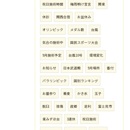
祝日施術時間
梅雨明け宣言
関東
休診
関西合宿
お盆休み
オリンピック
メダル数
台風
気合の施術中
国民スポーツ大会
9月施術予定
台風10号
環境変化
お知らせ
日本武道館
9月場所
番付
パラリンピック
国別ランキング
お墓参り
蕎麦
かき氷
玉子
脱臼
挫傷
故郷
足利
富士見市
東みずほ台
3連休
祝日施術