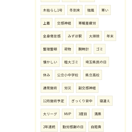
木枯らし1号
冬到来
強風
寒い
上着
交感神経
寒暖差疲労
全身倦怠感
みずほ駅
大掃除
年末
整理整頓
荷物
腕時計
ゴミ
懐かしい
粗大ゴミ
埼玉県民の日
休み
公立小中学校
県立高校
通常施術
労災
副交感神経
12月施術予定
ぎっくり背中
寝違え
大リーグ
MVP
3度目
満票
2年連続
勤労感謝の日
自賠責