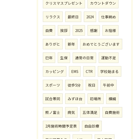
クリスマスプレゼント
カウントダウン
リラクス
最終日
2024
仕事納め
自費
挨拶
2025
感謝
お陰様
ありがと
新年
おめでとうございます
巳年
生保
通常の日常
運動不足
カッピング
EMS
CTR
学校始まる
スポーツ
徒歩5分
祝日
午前中
試合帯同
みずほ台
初場所
横綱
照ノ富士
病気
五体満足
自費施術
2月施術時間予定表
自由診療