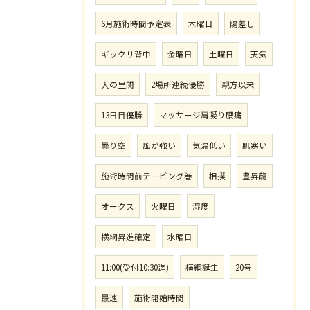
6月施術時間予定表
木曜日
陽差し
ギックリ背中
金曜日
土曜日
天気
大の里関
2場所連続優勝
親方以来
13日目優勝
マッサージ肩凝り腰痛
曇り空
風が強い
気温低い
肌寒い
施術時間前テーピング巻
相撲
豊昇龍
オークス
火曜日
湿度
横綱昇進確定
水曜日
11:00(受付10:30迄)
横綱誕生
20号
最速
施術開始時間