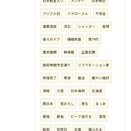
日米殿堂入り
メジャー
日本時初
アジア人初
イチローさん
不完全
偉業達成
流石
シャッター
故障
後ろのドア
横綱昇進
第74代
豊昇龍関
朝青龍
正面玄関
施術時間予定通り
リラクゼーション柔
修理完了
寒波
婚活
暖かい格好
凍結
大雪
日本海側
北海道
西日本
雪おろし
滑る
まっあ
最強
最長
ピーク過ぎる
落雪
転倒
祝祭日
北風
煽られる