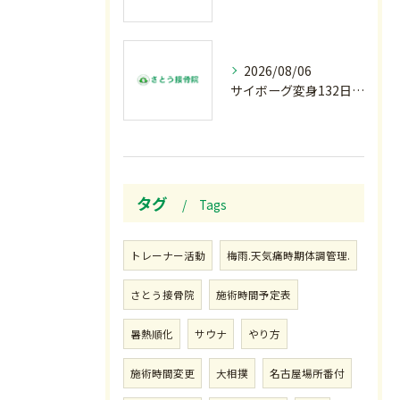
2026/08/06
サイボーグ変身132日目.お知らせ.和歌山.インターハイ.柔道開幕…木曜の朝〜
タグ
Tags
トレーナー活動
梅雨.天気痛時期体調管理.
さとう接骨院
施術時間予定表
暑熱順化
サウナ
やり方
施術時間変更
大相撲
名古屋場所番付