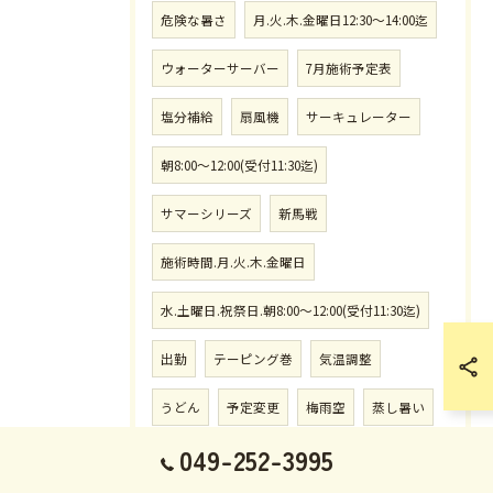
危険な暑さ
月.火.木.金曜日12:30〜14:00迄
ウォーターサーバー
7月施術予定表
塩分補給
扇風機
サーキュレーター
朝8:00〜12:00(受付11:30迄)
サマーシリーズ
新馬戦
施術時間.月.火.木.金曜日
水.土曜日.祝祭日.朝8:00〜12:00(受付11:30迄)
出勤
テーピング巻
気温調整
うどん
予定変更
梅雨空
蒸し暑い
049-252-3995
リラクゼーシ柔
午後14:30〜20:00(19:30迄)