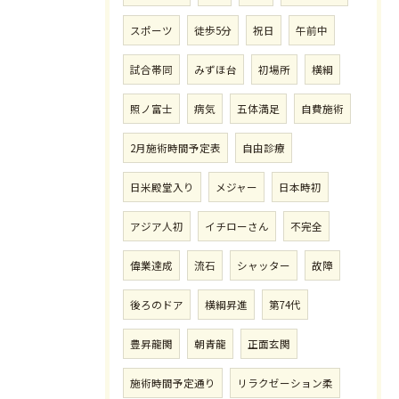
スポーツ
徒歩5分
祝日
午前中
試合帯同
みずほ台
初場所
横綱
照ノ富士
病気
五体満足
自費施術
2月施術時間予定表
自由診療
日米殿堂入り
メジャー
日本時初
アジア人初
イチローさん
不完全
偉業達成
流石
シャッター
故障
後ろのドア
横綱昇進
第74代
豊昇龍関
朝青龍
正面玄関
施術時間予定通り
リラクゼーション柔