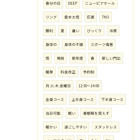
春分の日
DEEP
ニューピアホール
リング
倉本大悟
応援
TKO
勝利
夏
暑い
びっくり
冷房
身体の
身体の不調
スポーツ傷害
雨
微弱
新年度
春
新しい門出
暖房
料金改正
予約制
月.火.木.金曜日
12:30〜14:00
全身コース
上半身コース
下半身コース
当日可能
眠い
春眠暁を覚えず
暖かい
過ごしやすい
スタッドレス