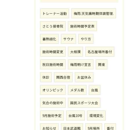
トレーナー活動
梅雨.天気痛時期体調管理.
さとう接骨院
施術時間予定表
暑熱順化
サウナ
やり方
施術時間変更
大相撲
名古屋場所番付
祝日施術時間
梅雨明け宣言
関東
休診
関西合宿
お盆休み
オリンピック
メダル数
台風
気合の施術中
国民スポーツ大会
9月施術予定
台風10号
環境変化
お知らせ
日本武道館
9月場所
番付