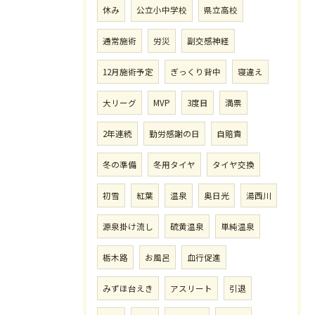
休み
公立小中学校
県立高校
通常施術
労災
副交感神経
12月施術予定
ぎっくり背中
寝違え
大リーグ
MVP
3度目
満票
2年連続
勤労感謝の日
自賠責
冬の準備
冬用タイヤ
タイヤ交換
初雪
紅葉
温泉
奥日光
湯西川
源泉掛け流し
硫黄温泉
単純温泉
栃木路
お風呂
血行促進
みずほ台えき
アスリート
引退