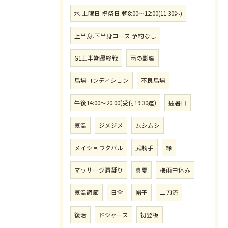
水.土曜日.祝祭日.朝8:00〜12:00(11:30迄)
上半身.下半身コース.予約なし
G1上半期最終戦
雨の影響
馬場コンディション
不良馬場
午後14:00〜20:00(受付19:30迄)
猛暑日
気温
ジメジメ
ムシムシ
メイショウタバル
武騎手
縁
マッサージ肩凝り
真夏
梅雨中休み
気温調節
日傘
帽子
二刀流
復活
ドジャース
初登板