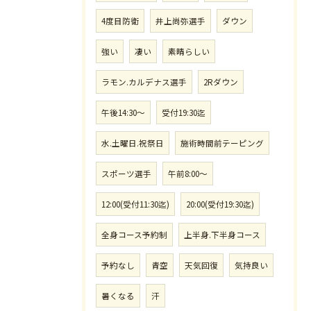
4度目防衛
井上尚弥選手
ダウン
強い
凄い
素晴らしい
ラモン.カルデナス選手
2Rダウン
午後14:30〜
受付19:30迄
水.土曜日.祝祭日
施術時間前テーピング
スポーツ選手
午前8:00〜
12:00(受付11:30迄)
20:00(受付19:30迄)
全身コース予約制
上半身.下半身コース
予約なし
青空
天気回復
気持良い
暑くなる
汗