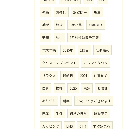
種馬
調教師
調教助手
馬主
英断
施術
3歳牝馬
64年振り
予想
的中
1月施術時間予定表
年末年始
2025年
1枚目
仕事始め
クリスマスプレゼント
カウントダウン
リラクス
最終日
2024
仕事納め
自費
挨拶
2025
感謝
お陰様
ありがと
新年
おめでとうございます
巳年
生保
通常の日常
運動不足
カッピング
EMS
CTR
学校始まる