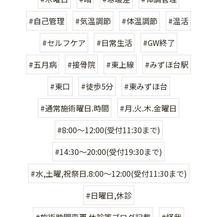
#自己管理
#気温調節
#体温調節
#温活
#セルフケア
#日常生活
#GW終了
#五月病
#接骨院
#東上線
#みずほ台駅
#東口
#徒歩5分
#東みずほ台
#通常施術曜日.時間
#月.火.木.金曜日
#8:00〜12:00(受付11:30まで)
#14:30〜20:00(受付19:30まで)
#水,土曜,祝祭日.8:00〜12:00(受付11:30まで)
#日曜日,休診
#施術時間変更.休診等ブログ記載
#怪我