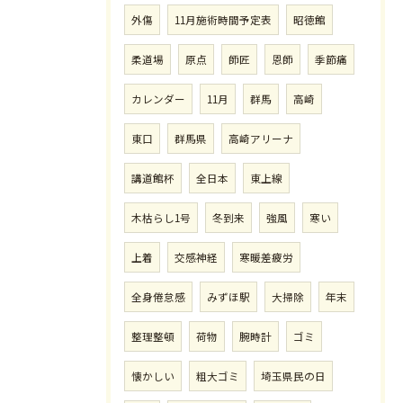
外傷
11月施術時間予定表
昭徳館
柔道場
原点
師匠
恩師
季節痛
カレンダー
11月
群馬
高崎
東口
群馬県
高崎アリーナ
講道館杯
全日本
東上線
木枯らし1号
冬到来
強風
寒い
上着
交感神経
寒暖差疲労
全身倦怠感
みずほ駅
大掃除
年末
整理整頓
荷物
腕時計
ゴミ
懐かしい
粗大ゴミ
埼玉県民の日