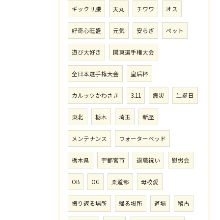
ギックリ腰
天丸
チワワ
オス
好奇心旺盛
元気
安らぎ
ペット
遊び大好き
関東選手権大会
全日本選手権大会
皇后杯
カルッツかわさき
3.11
震災
生誕日
東北
栃木
埼玉
新座
メンテナンス
ウォーターベッド
栃木県
宇都宮市
退職祝い
慰労会
OB
OG
柔道部
母校愛
振り返る場所
帰る場所
道場
稽古