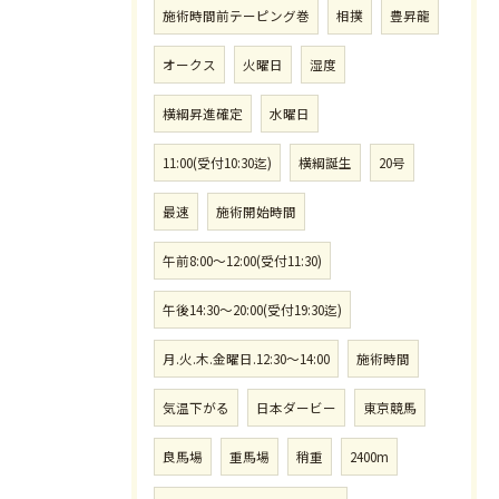
施術時間前テーピング巻
相撲
豊昇龍
オークス
火曜日
湿度
横綱昇進確定
水曜日
11:00(受付10:30迄)
横綱誕生
20号
最速
施術開始時間
午前8:00〜12:00(受付11:30)
午後14:30〜20:00(受付19:30迄)
月.火.木.金曜日.12:30〜14:00
施術時間
気温下がる
日本ダービー
東京競馬
良馬場
重馬場
稍重
2400m