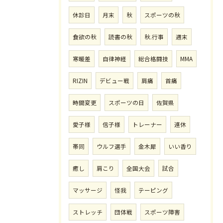
休診日
月末
秋
スポーツの秋
食欲の秋
読書の秋
秋.行事
週末
寒暖差
自律神経
総合格闘技
MMA
RIZIN
デビュー戦
肩痛
首痛
時間変更
スポーツの日
佐賀県
愛子様
信子様
トレーナー
連休
帯同
ウルフ選手
金木犀
いい香り
癒し
肩こり
全国大会
試合
マッサージ
怪我
テーピング
ストレッチ
団体戦
スポーツ障害