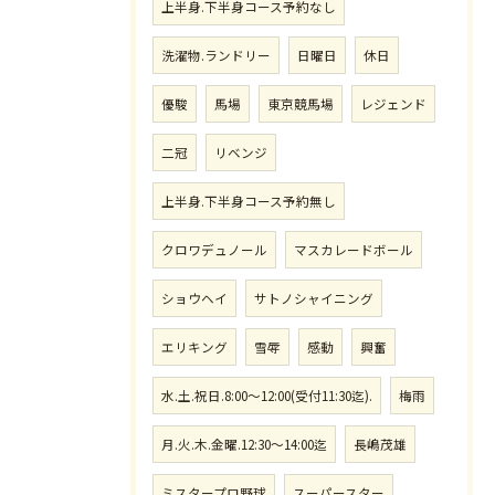
上半身.下半身コース予約なし
洗濯物.ランドリー
日曜日
休日
優駿
馬場
東京競馬場
レジェンド
二冠
リベンジ
上半身.下半身コース予約無し
クロワデュノール
マスカレードボール
ショウヘイ
サトノシャイニング
エリキング
雪辱
感動
興奮
水.土.祝日.8:00〜12:00(受付11:30迄).
梅雨
月.火.木.金曜.12:30〜14:00迄
長嶋茂雄
ミスタープロ野球
スーパースター