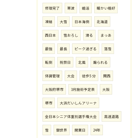
修理完了
寒波
婚活
暖かい格好
凍結
大雪
日本海側
北海道
西日本
雪おろし
滑る
まっあ
最強
最長
ピーク過ぎる
落雪
転倒
祝祭日
北風
煽られる
体調管理
大会
徒歩5 分
関西
大阪府堺市
3月施術予定表
大阪
堺市
大浜だいしんアリーナ
全日本シニア体重別選手権大会
高速道路
雪
銀世界
開業日
24年