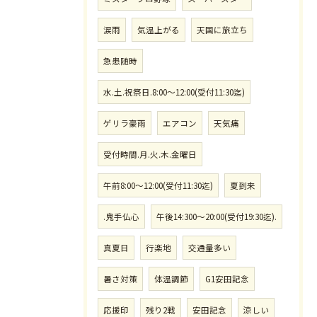
涙雨
気温上がる
天国に旅立ち
急患随時
水.土.祝祭日.8:00〜12:00(受付11:30迄)
ゲリラ豪雨
エアコン
天気痛
受付時間.月.火.木.金曜日
午前8:00〜12:00(受付11:30迄)
夏到来
.鬼手仏心
午後14:300〜20:00(受付19:30迄).
真夏日
行楽地
交通量多い
暑さ対策
体温調節
G1安田記念
応援印
残り2戦
安田記念
涼しい