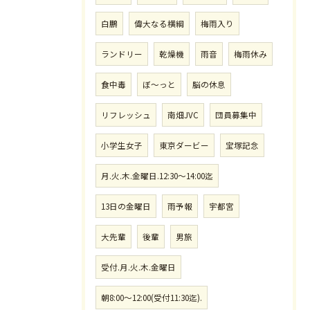
白鵬
偉大なる横綱
梅雨入り
ランドリー
乾燥機
雨音
梅雨休み
食中毒
ぼ〜っと
脳の休息
リフレッシュ
南畑JVC
団員募集中
小学生女子
東京ダービー
宝塚記念
月.火.木.金曜日.12:30〜14:00迄
13日の金曜日
雨予報
宇都宮
大先輩
後輩
男旅
受付.月.火.木.金曜日
朝8:00〜12:00(受付11:30迄).