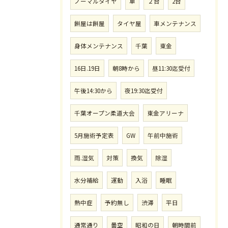
ノーマルタイヤ
車
２台
2台
餅屋は餅屋
タイヤ屋
車メンテナンス
身体メンテナンス
千葉
東金
16日.19日
朝8時から
昼11:30迄受付
午後14:30から
夜19:30迄受付
千葉オープン柔道大会
東金アリーナ
5月施術予定表
GW
午前中施術
雨.湿気
対策
換気
除湿
水分補給
運動
入浴
睡眠
熱中症
予約無し
渋滞
平日
通常通り
曇空
昭和の日
朝時間前