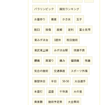
パラリンピック
国別ランキング
お墓参り
蕎麦
かき氷
玉子
脱臼
挫傷
故郷
足利
富士見市
東みずほ台
3連休
祝日施術
東武東上線
みずほ台駅
体調不良
腰痛
肩凝り
痛み
偏頭痛
残暑
気合の施術
交通事故
スポーツ外傷
振替休日
半日
50-50
大谷選手
本塁打
盗塁
千秋楽
大の里
貴景勝
施術予定表
大会帯同