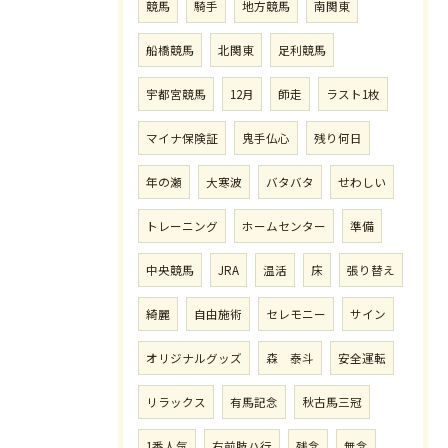
競馬
騎手
地方競馬
南関東
船橋競馬
北関東
足利競馬
宇都宮競馬
12月
師走
ラスト1枚
マイナ保険証
鬼手仏心
残り何日
年の瀬
大寒波
バタバタ
せわしい
トレーニング
ホームセンター
準備
中央競馬
JRA
温活
床
張り替え
綺麗
自由施術
セレモニー
サイン
オリジナルグッズ
森 泰斗
安全運転
リラックス
有馬記念
秋古馬三冠
1番人気
右前肢ハ行
残念
無念