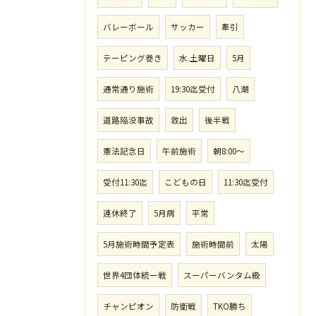
バレーボール
サッカー
牽引
テーピング巻き
水.土曜日
5月
通常通り施術
19:30迄受付
八潮
道路陥没事故
救出
後半戦
憲法記念日
午前施術
朝8:00〜
受付11:30迄
こどもの日
11:30迄受付
連休終了
5月病
平常
5月施術時間予定表
施術時間前
太陽
世界4団体統一戦
スーパーバンタム級
チャンピオン
防衛戦
TKO勝ち