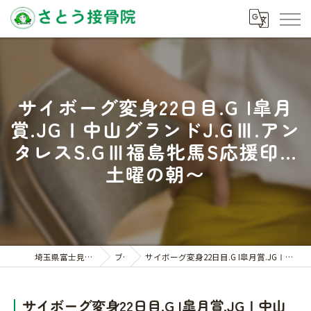
サイボーグ変身22日目.G I皐月
賞.JGⅠ中山グランドJ.GⅢ.アン
タレスS.GⅢ福島牝馬S応援印…
土曜の朝〜
埼玉県富士見の接骨院ならさとう接骨院
ブログ
サイボーグ変身22日目.G I皐月賞.JGⅠ中山グランドJ.GⅢ.アンタレスS.GⅢ福島牝馬S応援印…土曜の朝〜
サイボーグ変身22日目.G I皐月賞.JGⅠ中山