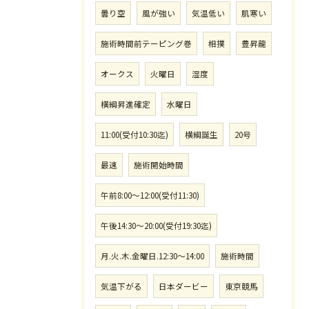
曇り空
風が強い
気温低い
肌寒い
施術時間前テーピング巻
相撲
豊昇龍
オークス
火曜日
湿度
横綱昇進確定
水曜日
11:00(受付10:30迄)
横綱誕生
20号
最速
施術開始時間
午前8:00〜12:00(受付11:30)
午後14:30〜20:00(受付19:30迄)
月.火.木.金曜日.12:30〜14:00
施術時間
気温下がる
日本ダービー
東京競馬