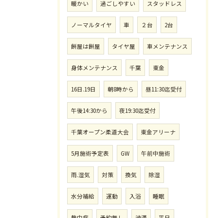
暖かい
過ごしやすい
スタッドレス
ノーマルタイヤ
車
２台
2台
餅屋は餅屋
タイヤ屋
車メンテナンス
身体メンテナンス
千葉
東金
16日.19日
朝8時から
昼11:30迄受付
午後14:30から
夜19:30迄受付
千葉オープン柔道大会
東金アリーナ
5月施術予定表
GW
午前中施術
雨.湿気
対策
換気
除湿
水分補給
運動
入浴
睡眠
熱中症
予約無し
渋滞
平日