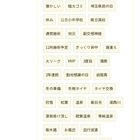
懐かしい
粗大ゴミ
埼玉県民の日
休み
公立小中学校
県立高校
通常施術
労災
副交感神経
12月施術予定
ぎっくり背中
寝違え
大リーグ
MVP
3度目
満票
2年連続
勤労感謝の日
自賠責
冬の準備
冬用タイヤ
タイヤ交換
初雪
紅葉
温泉
奥日光
湯西川
源泉掛け流し
硫黄温泉
単純温泉
栃木路
お風呂
血行促進