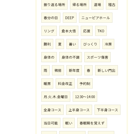
振り返る場所
帰る場所
道場
稽古
春分の日
DEEP
ニューピアホール
リング
倉本大悟
応援
TKO
勝利
夏
暑い
びっくり
冷房
身体の
身体の不調
スポーツ傷害
雨
微弱
新年度
春
新しい門出
暖房
料金改正
予約制
月.火.木.金曜日
12:30〜14:00
全身コース
上半身コース
下半身コース
当日可能
眠い
春眠暁を覚えず