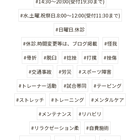
#14:30〜20:00(受付19:30まで)
#水.土曜.祝祭日.8:00〜12:00(受付11:30まで)
#日曜日.休診
#休診.時間変更等は、ブログ掲載
#怪我
#骨折
#脱臼
#捻挫
#打撲
#挫傷
#交通事故
#労災
#スポーツ障害
#トレーナー活動
#試合帯同
#テーピング
#ストレッチ
#トレーニング
#メンタルケア
#メンテナンス
#リハビリ
#リラクゼーション柔
#自費施術