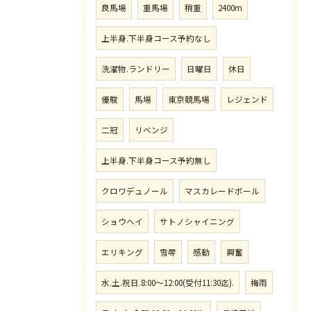
良馬場
重馬場
稍重
2400m
上半身.下半身コース予約なし
洗濯物.ランドリー
日曜日
休日
優駿
馬場
東京競馬場
レジェンド
二冠
リベンジ
上半身.下半身コース予約無し
クロワデュノール
マスカレードボール
ショウヘイ
サトノシャイニング
エリキング
雪辱
感動
興奮
水.土.祝日.8:00〜12:00(受付11:30迄).
梅雨