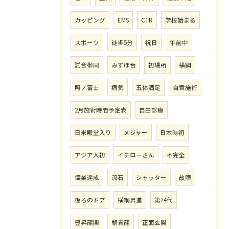
カッピング
EMS
CTR
学校始まる
スポーツ
徒歩5分
祝日
午前中
試合帯同
みずほ台
初場所
横綱
照ノ富士
病気
五体満足
自費施術
2月施術時間予定表
自由診療
日米殿堂入り
メジャー
日本時初
アジア人初
イチローさん
不完全
偉業達成
流石
シャッター
故障
後ろのドア
横綱昇進
第74代
豊昇龍関
朝青龍
正面玄関