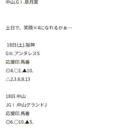
中山.GⅠ.皐月賞
土日で、笑顔×4になれるかぁ…
18日(土).阪神
GⅢ.アンタレスS
応援印.馬番
◎4.○1.▲10.
△2.3.6.8.13
18日.中山
JGⅠ.中山グランドJ
応援印.馬番
◎6.○10.▲5.