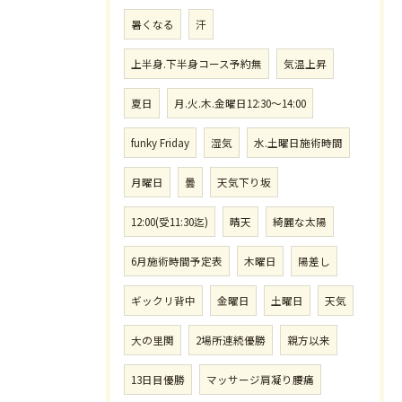
暑くなる
汗
上半身.下半身コース予約無
気温上昇
夏日
月.火.木.金曜日12:30〜14:00
funky Friday
湿気
水.土曜日施術時間
月曜日
曇
天気下り坂
12:00(受11:30迄)
晴天
綺麗な太陽
6月施術時間予定表
木曜日
陽差し
ギックリ背中
金曜日
土曜日
天気
大の里関
2場所連続優勝
親方以来
13日目優勝
マッサージ肩凝り腰痛