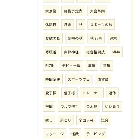
貴景勝
施術予定表
大会帯同
休診日
月末
秋
スポーツの秋
食欲の秋
読書の秋
秋.行事
週末
寒暖差
自律神経
総合格闘技
MMA
RIZIN
デビュー戦
肩痛
首痛
時間変更
スポーツの日
佐賀県
愛子様
信子様
トレーナー
連休
帯同
ウルフ選手
金木犀
いい香り
癒し
肩こり
全国大会
試合
マッサージ
怪我
テーピング