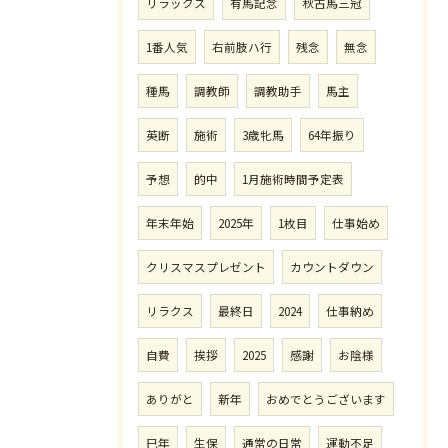
リラックス
有馬記念
秋古馬三冠
1番人気
右前肢ハ行
残念
無念
種馬
調教師
調教助手
馬主
英断
施術
3歳牝馬
64年振り
予想
的中
1月施術時間予定表
年末年始
2025年
1枚目
仕事始め
クリスマスプレゼント
カウントダウン
リラクス
最終日
2024
仕事納め
自費
挨拶
2025
感謝
お陰様
ありがと
新年
おめでとうございます
巳年
生保
通常の日常
運動不足