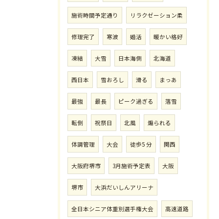
施術時間予定通り
リラクゼーション柔
修理完了
寒波
婚活
暖かい格好
凍結
大雪
日本海側
北海道
西日本
雪おろし
滑る
まっあ
最強
最長
ピーク過ぎる
落雪
転倒
祝祭日
北風
煽られる
体調管理
大会
徒歩5 分
関西
大阪府堺市
3月施術予定表
大阪
堺市
大浜だいしんアリーナ
全日本シニア体重別選手権大会
高速道路