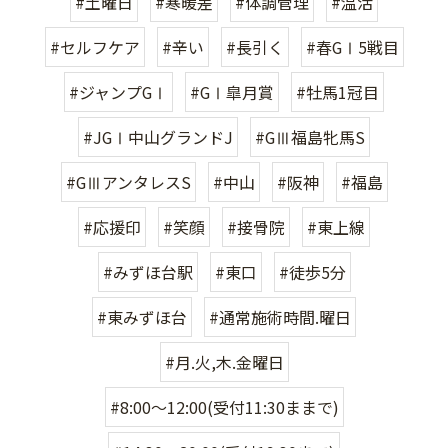
#土曜日
#寒暖差
#体調管理
#温活
#セルフケア
#辛い
#長引く
#春GⅠ5戦目
#ジャンプGⅠ
#GⅠ皐月賞
#牡馬1冠目
#JGⅠ中山グランドJ
#GⅢ福島牝馬S
#GⅢアンタレスS
#中山
#阪神
#福島
#応援印
#笑顔
#接骨院
#東上線
#みずほ台駅
#東口
#徒歩5分
#東みずほ台
#通常施術時間.曜日
#月.火,木.金曜日
#8:00〜12:00(受付11:30ままで)