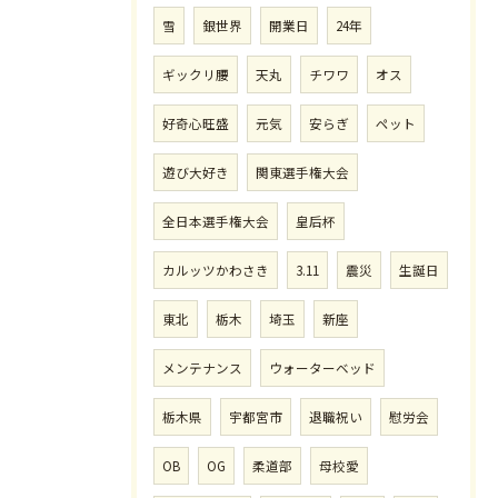
雪
銀世界
開業日
24年
ギックリ腰
天丸
チワワ
オス
好奇心旺盛
元気
安らぎ
ペット
遊び大好き
関東選手権大会
全日本選手権大会
皇后杯
カルッツかわさき
3.11
震災
生誕日
東北
栃木
埼玉
新座
メンテナンス
ウォーターベッド
栃木県
宇都宮市
退職祝い
慰労会
OB
OG
柔道部
母校愛