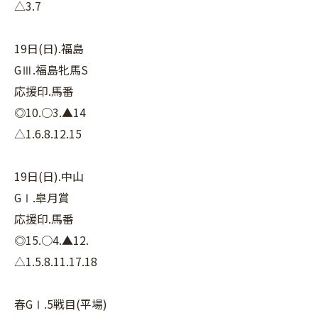
△3.7
19日(日).福島
GⅢ.福島牝馬S
応援印.馬番
◎10.○3.▲14
△1.6.8.12.15
19日(日).中山
GⅠ.皐月賞
応援印.馬番
◎15.○4.▲12.
△1.5.8.11.17.18
春GⅠ.5戦目(平場)