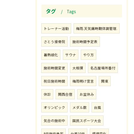
タグ
Tags
トレーナー活動
梅雨.天気痛時期体調管理.
さとう接骨院
施術時間予定表
暑熱順化
サウナ
やり方
施術時間変更
大相撲
名古屋場所番付
祝日施術時間
梅雨明け宣言
関東
休診
関西合宿
お盆休み
オリンピック
メダル数
台風
気合の施術中
国民スポーツ大会
9月施術予定
台風10号
環境変化