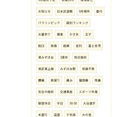
お知らせ
日本武道館
9月場所
番付
パラリンピック
国別ランキング
お墓参り
蕎麦
かき氷
玉子
脱臼
挫傷
故郷
足利
富士見市
東みずほ台
3連休
祝日施術
東武東上線
みずほ台駅
体調不良
腰痛
肩凝り
痛み
偏頭痛
残暑
気合の施術
交通事故
スポーツ外傷
振替休日
半日
50-50
大谷選手
本塁打
盗塁
千秋楽
大の里