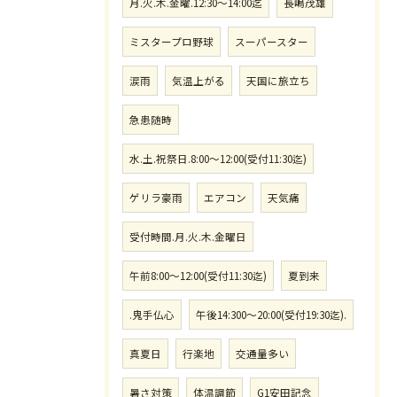
月.火.木.金曜.12:30〜14:00迄
長嶋茂雄
ミスタープロ野球
スーパースター
涙雨
気温上がる
天国に旅立ち
急患随時
水.土.祝祭日.8:00〜12:00(受付11:30迄)
ゲリラ豪雨
エアコン
天気痛
受付時間.月.火.木.金曜日
午前8:00〜12:00(受付11:30迄)
夏到来
.鬼手仏心
午後14:300〜20:00(受付19:30迄).
真夏日
行楽地
交通量多い
暑さ対策
体温調節
G1安田記念