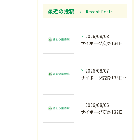
最近の投稿
Recent Posts
2026/08/08
サイボーグ変身134日目.ゾロ目.お盆休み.甲子園.佐野日大.麦倉監督37年振り白星.柔道インターハイ.2歳ダリア賞.GⅢ.エルムS. GⅢ.レパードS. GⅢ.CBC賞.応援印…土曜の朝〜
2026/08/07
サイボーグ変身133日目.広島.原爆.81年.インターハイ初日.金曜の朝〜
2026/08/06
サイボーグ変身132日目.お知らせ.和歌山.インターハイ.柔道開幕…木曜の朝〜