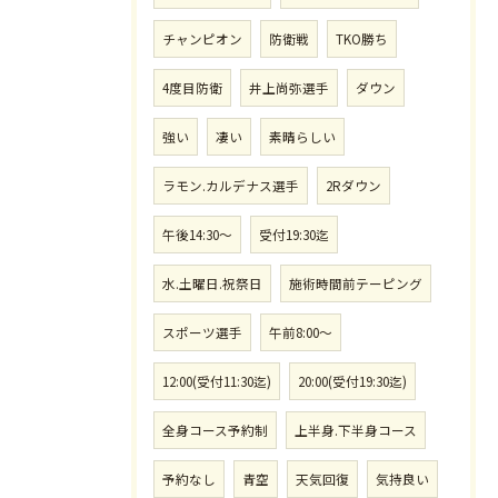
チャンピオン
防衛戦
TKO勝ち
4度目防衛
井上尚弥選手
ダウン
強い
凄い
素晴らしい
ラモン.カルデナス選手
2Rダウン
午後14:30〜
受付19:30迄
水.土曜日.祝祭日
施術時間前テーピング
スポーツ選手
午前8:00〜
12:00(受付11:30迄)
20:00(受付19:30迄)
全身コース予約制
上半身.下半身コース
予約なし
青空
天気回復
気持良い