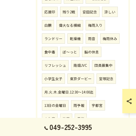
応援印
残り2戦
安田記念
涼しい
白鵬
偉大なる横綱
梅雨入り
ランドリー
乾燥機
雨音
梅雨休み
食中毒
ぼ〜っと
脳の休息
リフレッシュ
南畑JVC
団員募集中
小学生女子
東京ダービー
宝塚記念
月.火.木.金曜日.12:30〜14:00迄
13日の金曜日
雨予報
宇都宮
大先輩
後輩
男旅
049-252-3995
受付.月.火.木.金曜日