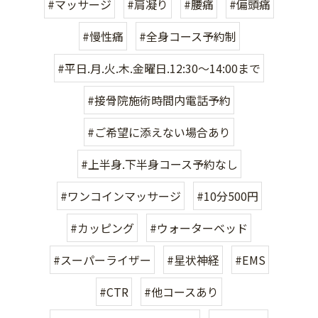
#マッサージ
#肩凝り
#腰痛
#偏頭痛
#慢性痛
#全身コース予約制
#平日.月.火.木.金曜日.12:30〜14:00まで
#接骨院施術時間内電話予約
#ご希望に添えない場合あり
#上半身.下半身コース予約なし
#ワンコインマッサージ
#10分500円
#カッピング
#ウォーターベッド
#スーパーライザー
#星状神経
#EMS
#CTR
#他コースあり