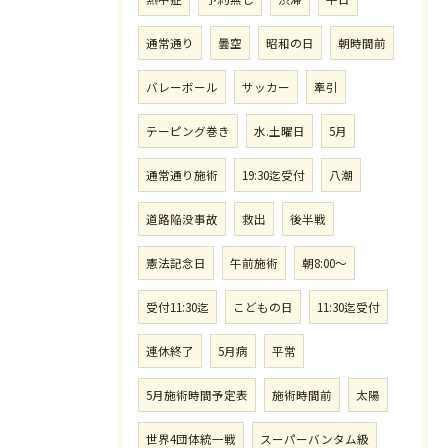
通常通り
曇空
昭和の日
朝時間前
バレーボール
サッカー
牽引
テーピング巻き
水.土曜日
5月
通常通り施術
19:30迄受付
八潮
道路陥没事故
救出
後半戦
憲法記念日
午前施術
朝8:00〜
受付11:30迄
こどもの日
11:30迄受付
連休終了
5月病
平常
5月施術時間予定表
施術時間前
太陽
世界4団体統一戦
スーパーバンタム級