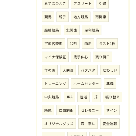
みずほ台えき
アスリート
引退
競馬
騎手
地方競馬
南関東
船橋競馬
北関東
足利競馬
宇都宮競馬
12月
師走
ラスト1枚
マイナ保険証
鬼手仏心
残り何日
年の瀬
大寒波
バタバタ
せわしい
トレーニング
ホームセンター
準備
中央競馬
JRA
温活
床
張り替え
綺麗
自由施術
セレモニー
サイン
オリジナルグッズ
森 泰斗
安全運転