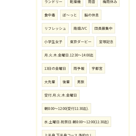
ランドリー
乾燥機
雨音
梅雨休み
食中毒
ぼ〜っと
脳の休息
リフレッシュ
南畑JVC
団員募集中
小学生女子
東京ダービー
宝塚記念
月.火.木.金曜日.12:30〜14:00迄
13日の金曜日
雨予報
宇都宮
大先輩
後輩
男旅
受付.月.火.木.金曜日
朝8:00〜12:00(受付11:30迄).
水.土曜日.祝祭日.朝8:00〜12:00(11:30迄)
上半身.下半身コース.予約なし