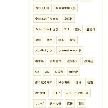
遊び大好き
関東選手権大会
全日本選手権大会
皇后杯
カルッツかわさき
3.11
震災
生誕日
東北
栃木
埼玉
新座
メンテナンス
ウォーターベッド
栃木県
宇都宮市
退職祝い
慰労会
OB
OG
柔道部
母校愛
振り返る場所
帰る場所
道場
稽古
春分の日
DEEP
ニューピアホール
リング
倉本大悟
応援
TKO