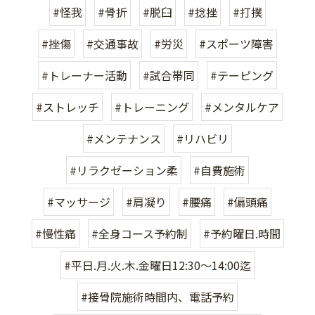
#怪我
#骨折
#脱臼
#捻挫
#打撲
#挫傷
#交通事故
#労災
#スポーツ障害
#トレーナー活動
#試合帯同
#テーピング
#ストレッチ
#トレーニング
#メンタルケア
#メンテナンス
#リハビリ
#リラクゼーション柔
#自費施術
#マッサージ
#肩凝り
#腰痛
#偏頭痛
#慢性痛
#全身コース予約制
#予約曜日.時間
#平日.月.火.木.金曜日12:30〜14:00迄
#接骨院施術時間内、電話予約