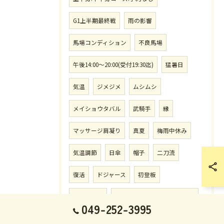
G1上半期最終戦
雨の影響
馬場コンディション
不良馬場
午後14:00〜20:00(受付19:30迄)
猛暑日
気温
ジメジメ
ムシムシ
メイショウタバル
武騎手
縁
マッサージ肩凝り
真夏
梅雨中休み
気温調節
日傘
帽子
二刀流
復活
ドジャース
初登板
危険な暑さ
月.火.木.金曜日12:30〜14:00迄
049-252-3995
ウォーターサーバー
7月施術予定表