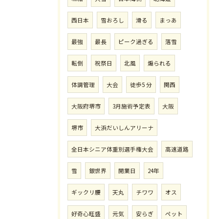
西日本
雪おろし
滑る
まっあ
最強
最長
ピーク過ぎる
落雪
転倒
祝祭日
北風
煽られる
体調管理
大会
徒歩5 分
関西
大阪府堺市
3月施術予定表
大阪
堺市
大浜だいしんアリーナ
全日本シニア体重別選手権大会
高速道路
雪
銀世界
開業日
24年
ギックリ腰
天丸
チワワ
オス
好奇心旺盛
元気
安らぎ
ペット