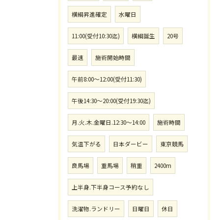
横綱昇進確定
水曜日
11:00(受付10:30迄)
横綱誕生
20号
最速
施術開始時間
午前8:00〜12:00(受付11:30)
午後14:30〜20:00(受付19:30迄)
月.火.木.金曜日.12:30〜14:00
施術時間
気温下がる
日本ダービー
東京競馬
良馬場
重馬場
稍重
2400m
上半身.下半身コース予約なし
洗濯物.ランドリー
日曜日
休日