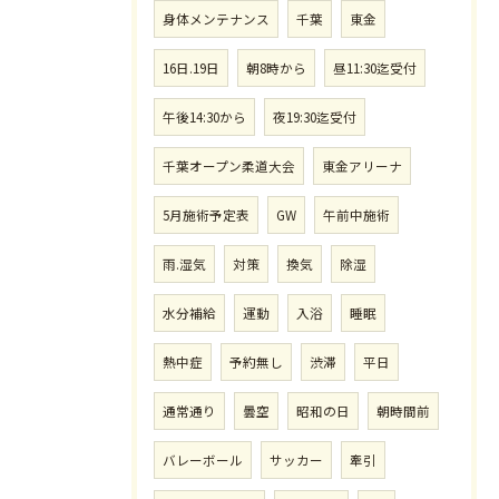
身体メンテナンス
千葉
東金
16日.19日
朝8時から
昼11:30迄受付
午後14:30から
夜19:30迄受付
千葉オープン柔道大会
東金アリーナ
5月施術予定表
GW
午前中施術
雨.湿気
対策
換気
除湿
水分補給
運動
入浴
睡眠
熱中症
予約無し
渋滞
平日
通常通り
曇空
昭和の日
朝時間前
バレーボール
サッカー
牽引