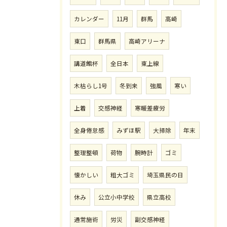
カレンダー
11月
群馬
高崎
東口
群馬県
高崎アリーナ
講道館杯
全日本
東上線
木枯らし1号
冬到来
強風
寒い
上着
交感神経
寒暖差疲労
全身倦怠感
みずほ駅
大掃除
年末
整理整頓
荷物
腕時計
ゴミ
懐かしい
粗大ゴミ
埼玉県民の日
休み
公立小中学校
県立高校
通常施術
労災
副交感神経