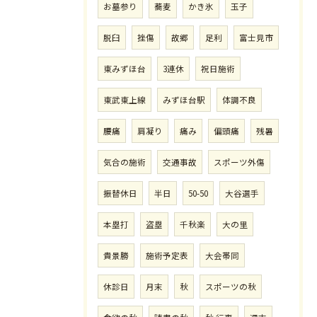
お墓参り
蕎麦
かき氷
玉子
脱臼
挫傷
故郷
足利
富士見市
東みずほ台
3連休
祝日施術
東武東上線
みずほ台駅
体調不良
腰痛
肩凝り
痛み
偏頭痛
残暑
気合の施術
交通事故
スポーツ外傷
振替休日
半日
50-50
大谷選手
本塁打
盗塁
千秋楽
大の里
貴景勝
施術予定表
大会帯同
休診日
月末
秋
スポーツの秋