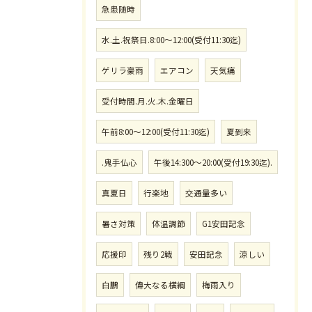
急患随時
水.土.祝祭日.8:00〜12:00(受付11:30迄)
ゲリラ豪雨
エアコン
天気痛
受付時間.月.火.木.金曜日
午前8:00〜12:00(受付11:30迄)
夏到来
.鬼手仏心
午後14:300〜20:00(受付19:30迄).
真夏日
行楽地
交通量多い
暑さ対策
体温調節
G1安田記念
応援印
残り2戦
安田記念
涼しい
白鵬
偉大なる横綱
梅雨入り