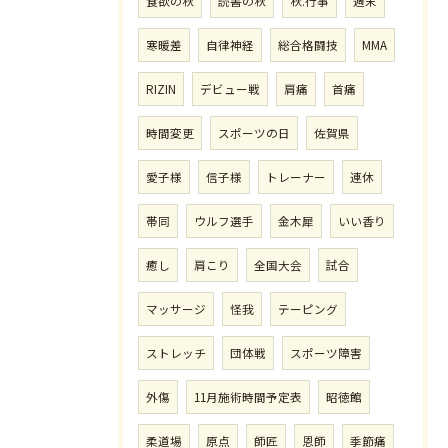
食欲の秋
読書の秋
秋.行事
週末
寒暖差
自律神経
総合格闘技
MMA
RIZIN
デビュー戦
肩痛
首痛
時間変更
スポーツの日
佐賀県
愛子様
信子様
トレーナー
連休
帯同
ウルフ選手
金木犀
いい香り
癒し
肩こり
全国大会
試合
マッサージ
怪我
テーピング
ストレッチ
団体戦
スポーツ障害
外傷
11月施術時間予定表
昭徳館
柔道場
原点
師匠
恩師
季節痛