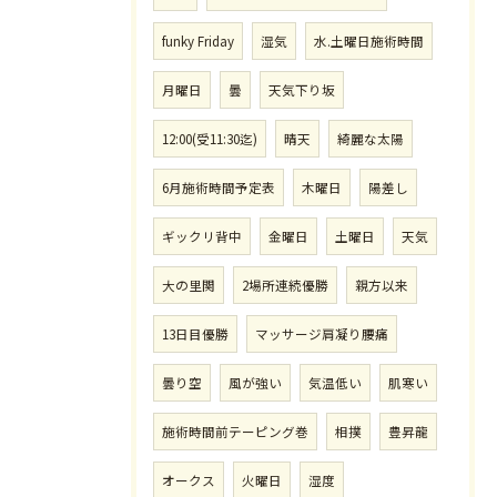
funky Friday
湿気
水.土曜日施術時間
月曜日
曇
天気下り坂
12:00(受11:30迄)
晴天
綺麗な太陽
6月施術時間予定表
木曜日
陽差し
ギックリ背中
金曜日
土曜日
天気
大の里関
2場所連続優勝
親方以来
13日目優勝
マッサージ肩凝り腰痛
曇り空
風が強い
気温低い
肌寒い
施術時間前テーピング巻
相撲
豊昇龍
オークス
火曜日
湿度