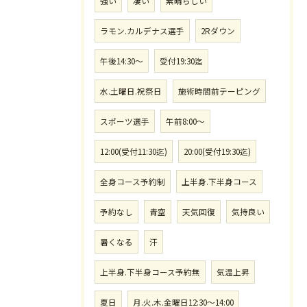
強い
凄い
素晴らしい
ラモン.カルデナス選手
2Rダウン
午後14:30〜
受付19:30迄
水.土曜日.祝祭日
施術時間前テーピング
スポーツ選手
午前8:00〜
12:00(受付11:30迄)
20:00(受付19:30迄)
全身コース予約制
上半身.下半身コース
予約なし
青空
天気回復
気持良い
暑くなる
汗
上半身.下半身コース予約無
気温上昇
夏日
月.火.木.金曜日12:30〜14:00