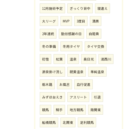
12月施術予定
ぎっくり背中
寝違え
大リーグ
MVP
3度目
満票
2年連続
勤労感謝の日
自賠責
冬の準備
冬用タイヤ
タイヤ交換
初雪
紅葉
温泉
奥日光
湯西川
源泉掛け流し
硫黄温泉
単純温泉
栃木路
お風呂
血行促進
みずほ台えき
アスリート
引退
競馬
騎手
地方競馬
南関東
船橋競馬
北関東
足利競馬