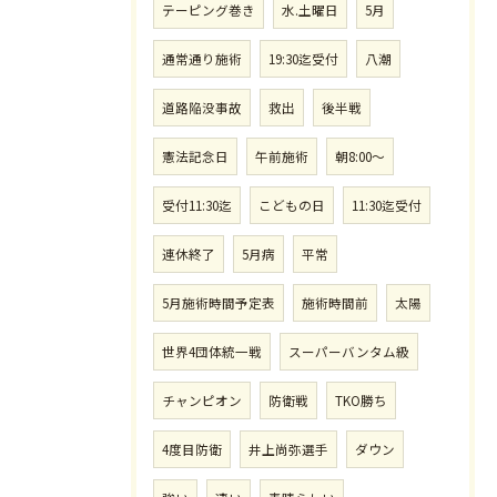
テーピング巻き
水.土曜日
5月
通常通り施術
19:30迄受付
八潮
道路陥没事故
救出
後半戦
憲法記念日
午前施術
朝8:00〜
受付11:30迄
こどもの日
11:30迄受付
連休終了
5月病
平常
5月施術時間予定表
施術時間前
太陽
世界4団体統一戦
スーパーバンタム級
チャンピオン
防衛戦
TKO勝ち
4度目防衛
井上尚弥選手
ダウン