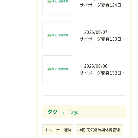
サイボーグ変身134日目.ゾロ目.お盆休み.甲子園.佐野日大.麦倉監督37年振り白星.柔道インターハイ.2歳ダリア賞.GⅢ.エルムS. GⅢ.レパードS. GⅢ.CBC賞.応援印…土曜の朝〜
2026/08/07
サイボーグ変身133日目.広島.原爆.81年.インターハイ初日.金曜の朝〜
2026/08/06
サイボーグ変身132日目.お知らせ.和歌山.インターハイ.柔道開幕…木曜の朝〜
タグ
Tags
トレーナー活動
梅雨.天気痛時期体調管理.