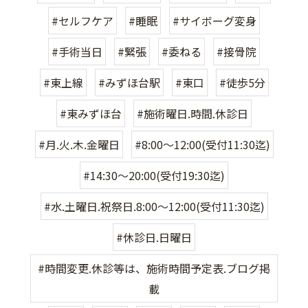
#セルフケア
#睡眠
#サイボーグ変身
#手術当日
#緊張
#委ねる
#接骨院
#東上線
#みずほ台駅
#東口
#徒歩5分
#東みずほ台
#施術曜日.時間.休診日
#月.火.木.金曜日
#8:00〜12:00(受付11:30迄)
#14:30〜20:00(受付19:30迄)
#水.土曜日.祝祭日.8:00〜12:00(受付11:30迄)
#休診日.日曜日
#時間変更.休診等は、施術時間予定表.ブログ掲
載