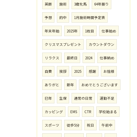
英断
施術
3歳牝馬
64年振り
予想
的中
1月施術時間予定表
年末年始
2025年
1枚目
仕事始め
クリスマスプレゼント
カウントダウン
リラクス
最終日
2024
仕事納め
自費
挨拶
2025
感謝
お陰様
ありがと
新年
おめでとうございます
巳年
生保
通常の日常
運動不足
カッピング
EMS
CTR
学校始まる
スポーツ
徒歩5分
祝日
午前中