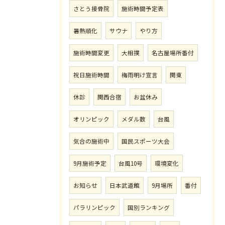
さとう接骨院
施術時間予定表
暑熱順化
サウナ
やり方
施術時間変更
大相撲
名古屋場所番付
祝日施術時間
梅雨明け宣言
関東
休診
関西合宿
お盆休み
オリンピック
メダル数
台風
気合の施術中
国民スポーツ大会
9月施術予定
台風10号
環境変化
お知らせ
日本武道館
9月場所
番付
パラリンピック
国別ランキング