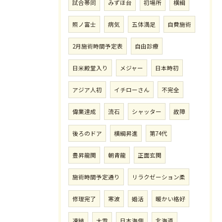
試合帯同
みずほ台
初場所
横綱
照ノ富士
病気
五体満足
自費施術
2月施術時間予定表
自由診療
日米殿堂入り
メジャー
日本時初
アジア人初
イチローさん
不完全
偉業達成
流石
シャッター
故障
後ろのドア
横綱昇進
第74代
豊昇龍関
朝青龍
正面玄関
施術時間予定通り
リラクゼーション柔
修理完了
寒波
婚活
暖かい格好
凍結
大雪
日本海側
北海道