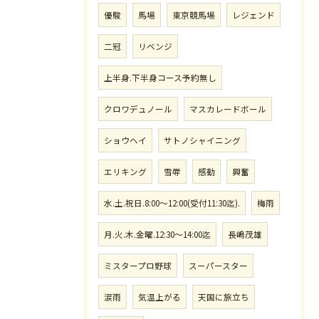
優駿
馬場
東京競馬場
レジェンド
二冠
リベンジ
上半身.下半身コース予約無し
クロワデュノール
マスカレードボール
ショウヘイ
サトノシャイニング
エリキング
雪辱
感動
興奮
水.土.祝日.8:00〜12:00(受付11:30迄).
梅雨
月.火.木.金曜.12:30〜14:00迄
長嶋茂雄
ミスタープロ野球
スーパースター
涙雨
気温上がる
天国に旅立ち