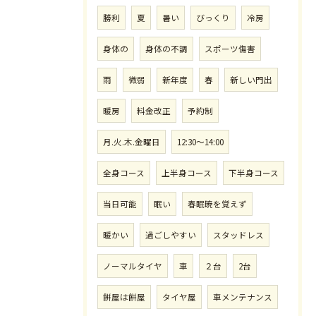
勝利
夏
暑い
びっくり
冷房
身体の
身体の不調
スポーツ傷害
雨
微弱
新年度
春
新しい門出
暖房
料金改正
予約制
月.火.木.金曜日
12:30〜14:00
全身コース
上半身コース
下半身コース
当日可能
眠い
春眠暁を覚えず
暖かい
過ごしやすい
スタッドレス
ノーマルタイヤ
車
２台
2台
餅屋は餅屋
タイヤ屋
車メンテナンス