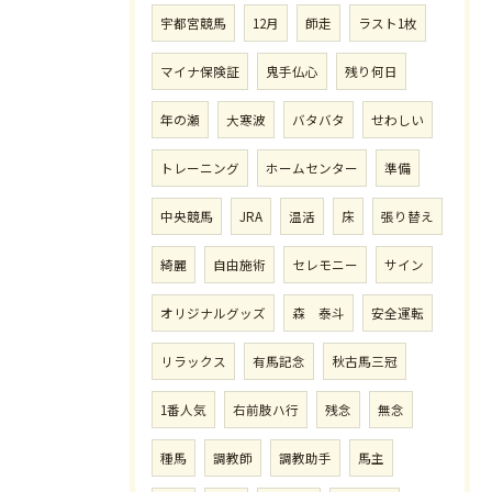
宇都宮競馬
12月
師走
ラスト1枚
マイナ保険証
鬼手仏心
残り何日
年の瀬
大寒波
バタバタ
せわしい
トレーニング
ホームセンター
準備
中央競馬
JRA
温活
床
張り替え
綺麗
自由施術
セレモニー
サイン
オリジナルグッズ
森 泰斗
安全運転
リラックス
有馬記念
秋古馬三冠
1番人気
右前肢ハ行
残念
無念
種馬
調教師
調教助手
馬主