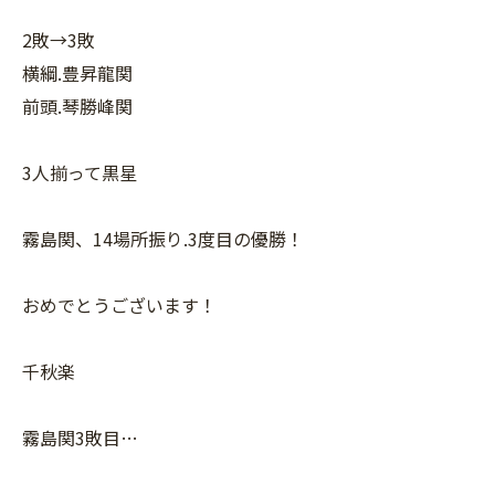
2敗→3敗
横綱.豊昇龍関
前頭.琴勝峰関
3人揃って黒星
霧島関、14場所振り.3度目の優勝！
おめでとうございます！
千秋楽
霧島関3敗目…