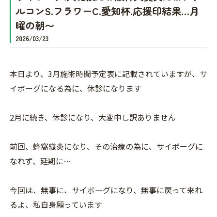
ルコンS.フラワーC.愛知杯.応援印結果…月
曜の朝〜
2026/03/23
本日より、3月施術時間予定表に記載されていますが、サ
イボーグになる為に、休診になります
2月に続き、休診になり、大変申し訳ありません
前回、蜂窩織炎になり、その治療の為に、サイボーグに
なれず、延期に…
今回は、無事に、サイボーグになり、無事に戻って来れ
るよ、私自身願っています