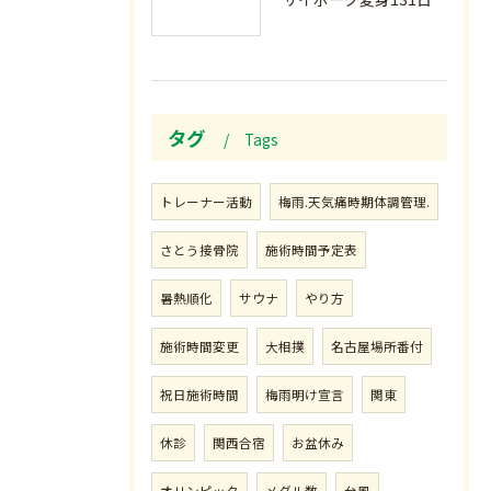
タグ
Tags
トレーナー活動
梅雨.天気痛時期体調管理.
さとう接骨院
施術時間予定表
暑熱順化
サウナ
やり方
施術時間変更
大相撲
名古屋場所番付
祝日施術時間
梅雨明け宣言
関東
休診
関西合宿
お盆休み
オリンピック
メダル数
台風