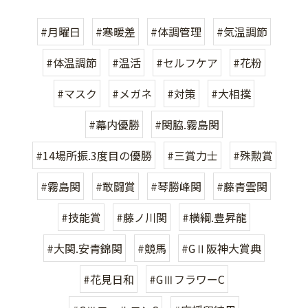
#月曜日
#寒暖差
#体調管理
#気温調節
#体温調節
#温活
#セルフケア
#花粉
#マスク
#メガネ
#対策
#大相撲
#幕内優勝
#関脇.霧島関
#14場所振.3度目の優勝
#三賞力士
#殊勲賞
#霧島関
#敢闘賞
#琴勝峰関
#藤青雲関
#技能賞
#藤ノ川関
#横綱.豊昇龍
#大関.安青錦関
#競馬
#GⅡ阪神大賞典
#花見日和
#GⅢフラワーC