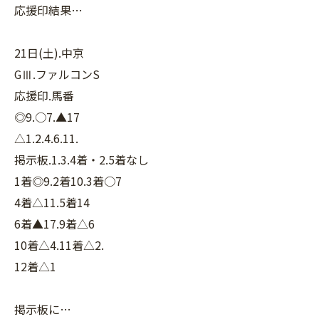
応援印結果…
21日(土).中京
GⅢ.ファルコンS
応援印.馬番
◎9.○7.▲17
△1.2.4.6.11.
掲示板.1.3.4着・2.5着なし
1着◎9.2着10.3着○7
4着△11.5着14
6着▲17.9着△6
10着△4.11着△2.
12着△1
掲示板に…