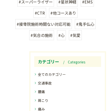
#スーパーライザー
#星状神経
#EMS
#CTR
#他コースあり
#接骨院施術時間ない対応可能
#鬼手仏心
#気合の施術
#心
#気愛
カテゴリー
Categories
全てのカテゴリー
交通事故
腰痛
肩こり
痛み