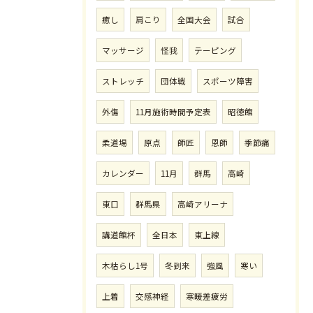
癒し
肩こり
全国大会
試合
マッサージ
怪我
テーピング
ストレッチ
団体戦
スポーツ障害
外傷
11月施術時間予定表
昭徳館
柔道場
原点
師匠
恩師
季節痛
カレンダー
11月
群馬
高崎
東口
群馬県
高崎アリーナ
講道館杯
全日本
東上線
木枯らし1号
冬到来
強風
寒い
上着
交感神経
寒暖差疲労