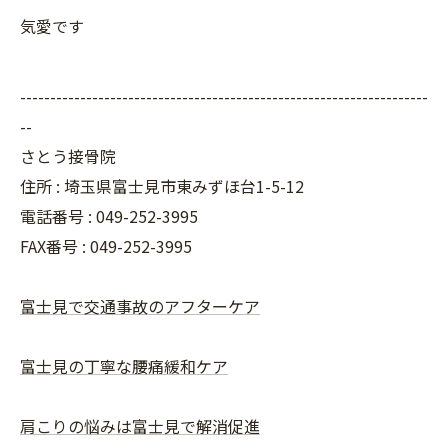
気愛です
--------------------------------------------------------------------
--
さとう接骨院
住所 : 埼玉県富士見市東みずほ台1-5-12
電話番号 : 049-252-3995
FAX番号 :
049-252-3995
富士見で交通事故のアフターケア
富士見の丁寧な腰痛緩和ケア
肩こりの悩みは富士見で解消促進