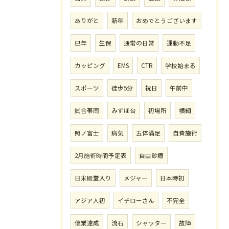
ありがと
新年
おめでとうございます
巳年
生保
通常の日常
運動不足
カッピング
EMS
CTR
学校始まる
スポーツ
徒歩5分
祝日
午前中
試合帯同
みずほ台
初場所
横綱
照ノ富士
病気
五体満足
自費施術
2月施術時間予定表
自由診療
日米殿堂入り
メジャー
日本時初
アジア人初
イチローさん
不完全
偉業達成
流石
シャッター
故障