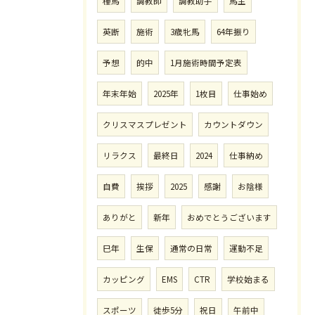
種馬
調教師
調教助手
馬主
英断
施術
3歳牝馬
64年振り
予想
的中
1月施術時間予定表
年末年始
2025年
1枚目
仕事始め
クリスマスプレゼント
カウントダウン
リラクス
最終日
2024
仕事納め
自費
挨拶
2025
感謝
お陰様
ありがと
新年
おめでとうございます
巳年
生保
通常の日常
運動不足
カッピング
EMS
CTR
学校始まる
スポーツ
徒歩5分
祝日
午前中