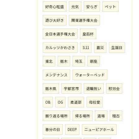
好奇心旺盛
元気
安らぎ
ペット
遊び大好き
関東選手権大会
全日本選手権大会
皇后杯
カルッツかわさき
3.11
震災
生誕日
東北
栃木
埼玉
新座
メンテナンス
ウォーターベッド
栃木県
宇都宮市
退職祝い
慰労会
OB
OG
柔道部
母校愛
振り返る場所
帰る場所
道場
稽古
春分の日
DEEP
ニューピアホール