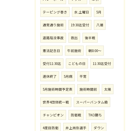
テーピング巻き
水.土曜日
5月
通常通り施術
19:30迄受付
八潮
道路陥没事故
救出
後半戦
憲法記念日
午前施術
朝8:00〜
受付11:30迄
こどもの日
11:30迄受付
連休終了
5月病
平常
5月施術時間予定表
施術時間前
太陽
世界4団体統一戦
スーパーバンタム級
チャンピオン
防衛戦
TKO勝ち
4度目防衛
井上尚弥選手
ダウン