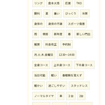
リング
倉本大悟
応援
TKO
勝利
夏
暑い
びっくり
冷房
身体の
身体の不調
スポーツ傷害
雨
微弱
新年度
春
新しい門出
暖房
料金改正
予約制
月.火.木.金曜日
12:30〜14:00
全身コース
上半身コース
下半身コース
当日可能
眠い
春眠暁を覚えず
暖かい
過ごしやすい
スタッドレス
ノーマルタイヤ
車
２台
2台