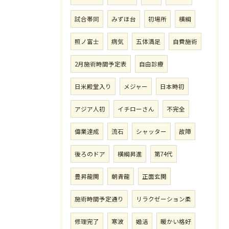
試合帯同
みずほ台
初場所
横綱
照ノ富士
病気
五体満足
自費施術
2月施術時間予定表
自由診療
日米殿堂入り
メジャー
日本時初
アジア人初
イチローさん
不完全
偉業達成
流石
シャッター
故障
後ろのドア
横綱昇進
第74代
豊昇龍関
朝青龍
正面玄関
施術時間予定通り
リラクゼーション柔
修理完了
寒波
婚活
暖かい格好