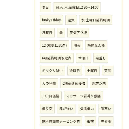
夏日
月.火.木.金曜日12:30〜14:00
funky Friday
湿気
水.土曜日施術時間
月曜日
曇
天気下り坂
12:00(受11:30迄)
晴天
綺麗な太陽
6月施術時間予定表
木曜日
陽差し
ギックリ背中
金曜日
土曜日
天気
大の里関
2場所連続優勝
親方以来
13日目優勝
マッサージ肩凝り腰痛
曇り空
風が強い
気温低い
肌寒い
施術時間前テーピング巻
相撲
豊昇龍