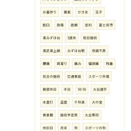
お墓参り
蕎麦
かき氷
玉子
脱臼
挫傷
故郷
足利
富士見市
東みずほ台
3連休
祝日施術
東武東上線
みずほ台駅
体調不良
腰痛
肩凝り
痛み
偏頭痛
残暑
気合の施術
交通事故
スポーツ外傷
振替休日
半日
50-50
大谷選手
本塁打
盗塁
千秋楽
大の里
貴景勝
施術予定表
大会帯同
休診日
月末
秋
スポーツの秋