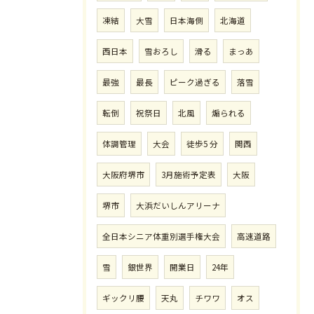
凍結
大雪
日本海側
北海道
西日本
雪おろし
滑る
まっあ
最強
最長
ピーク過ぎる
落雪
転倒
祝祭日
北風
煽られる
体調管理
大会
徒歩5 分
関西
大阪府堺市
3月施術予定表
大阪
堺市
大浜だいしんアリーナ
全日本シニア体重別選手権大会
高速道路
雪
銀世界
開業日
24年
ギックリ腰
天丸
チワワ
オス