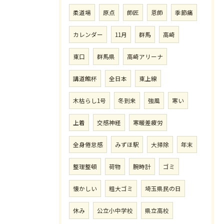
柔道場
原点
師匠
恩師
季節痛
カレンダー
11月
群馬
高崎
東口
群馬県
高崎アリーナ
講道館杯
全日本
東上線
木枯らし1号
冬到来
強風
寒い
上着
交感神経
寒暖差疲労
全身倦怠感
みずほ駅
大掃除
年末
整理整頓
荷物
腕時計
ゴミ
懐かしい
粗大ゴミ
埼玉県民の日
休み
公立小中学校
県立高校