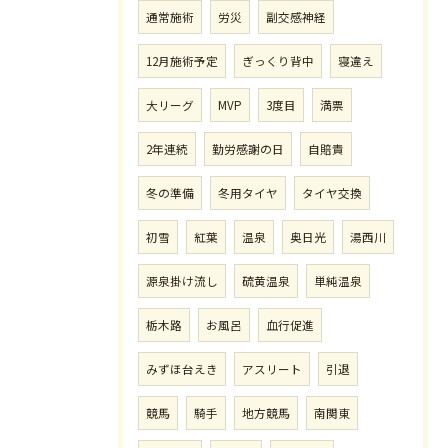
通常施術
労災
副交感神経
12月施術予定
ぎっくり背中
寝違え
大リーグ
MVP
3度目
満票
2年連続
勤労感謝の日
自賠責
冬の準備
冬用タイヤ
タイヤ交換
初雪
紅葉
温泉
奥日光
湯西川
源泉掛け流し
硫黄温泉
単純温泉
栃木路
お風呂
血行促進
みずほ台えき
アスリート
引退
競馬
騎手
地方競馬
南関東