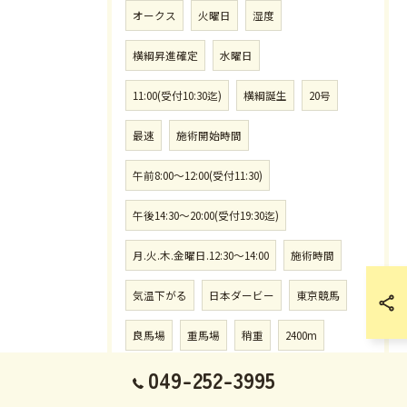
オークス
火曜日
湿度
横綱昇進確定
水曜日
11:00(受付10:30迄)
横綱誕生
20号
最速
施術開始時間
午前8:00〜12:00(受付11:30)
午後14:30〜20:00(受付19:30迄)
月.火.木.金曜日.12:30〜14:00
施術時間
気温下がる
日本ダービー
東京競馬
良馬場
重馬場
稍重
2400m
049-252-3995
上半身.下半身コース予約なし