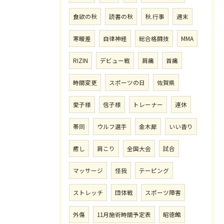
食欲の秋
読書の秋
秋.行事
週末
寒暖差
自律神経
総合格闘技
MMA
RIZIN
デビュー戦
肩痛
首痛
時間変更
スポーツの日
佐賀県
愛子様
信子様
トレーナー
連休
帯同
ウルフ選手
金木犀
いい香り
癒し
肩こり
全国大会
試合
マッサージ
怪我
テーピング
ストレッチ
団体戦
スポーツ障害
外傷
11月施術時間予定表
昭徳館