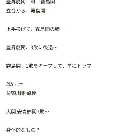
豊昇龍関 対 霧島関
立合から、霧島関
上手投げで、霧島関の勝…
豊昇龍関、3敗に後退…
霧島関、1敗をキープして、単独トップ
2敗力士
前頭.琴勝峰関
大関.安青錦関7敗…
身体的なもの？