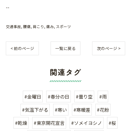
--
交通事故
腰痛
肩こり
痛み
スポーツ
< 前のページ
一覧に戻る
次のページ >
関連タグ
#金曜日
#春分の日
#曇り空
#雨
#気温下がる
#寒い
#寒暖差
#花粉
#乾燥
#東京開花宣言
#ソメイヨシノ
#桜