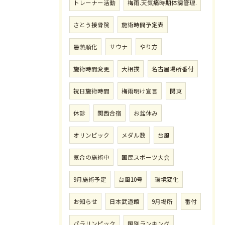
トレーナー活動
梅雨.天気痛時期体調管理.
さとう接骨院
施術時間予定表
暑熱順化
サウナ
やり方
施術時間変更
大相撲
名古屋場所番付
祝日施術時間
梅雨明け宣言
関東
休診
関西合宿
お盆休み
オリンピック
メダル数
台風
気合の施術中
国民スポーツ大会
9月施術予定
台風10号
環境変化
お知らせ
日本武道館
9月場所
番付
パラリンピック
国別ランキング