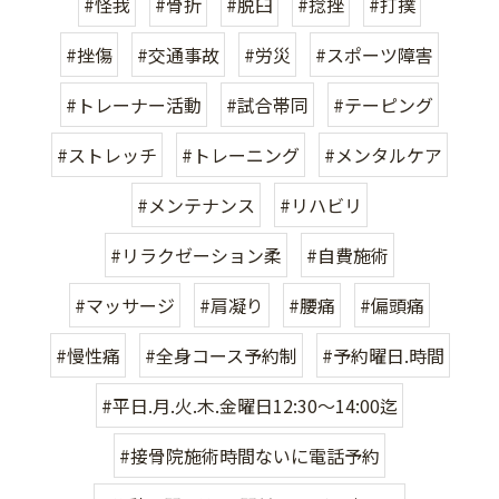
#怪我
#骨折
#脱臼
#捻挫
#打撲
#挫傷
#交通事故
#労災
#スポーツ障害
#トレーナー活動
#試合帯同
#テーピング
#ストレッチ
#トレーニング
#メンタルケア
#メンテナンス
#リハビリ
#リラクゼーション柔
#自費施術
#マッサージ
#肩凝り
#腰痛
#偏頭痛
#慢性痛
#全身コース予約制
#予約曜日.時間
#平日.月.火.木.金曜日12:30〜14:00迄
#接骨院施術時間ないに電話予約