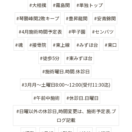
#大相撲
#霧島関
#単独トップ
#琴勝峰関2敗キープ
#豊昇龍関
#安青錦関
#4月施術時間予定表
#甲子園
#センバツ
#魂
#接骨院
#東上線
#みずほ台
#東口
#徒歩5分
#東みずほ台
#施術曜日.時間.休診日
#3月月〜土曜日8:00〜12:00(受付11:30迄)
#午前中施術
#休診日.日曜日
#日曜以外の休診日,時間変更は、施術予定表.ブ
ログ記載