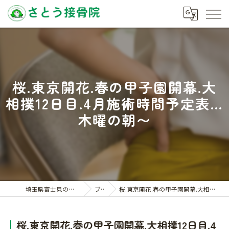
桜.東京開花.春の甲子園開幕.大
相撲12日目.4月施術時間予定表…
木曜の朝〜
埼玉県富士見の接骨院ならさとう接骨院
ブログ
桜.東京開花.春の甲子園開幕.大相撲12日目.4月施術時間予定表…木曜の朝〜
桜.東京開花.春の甲子園開幕.大相撲12日目.4