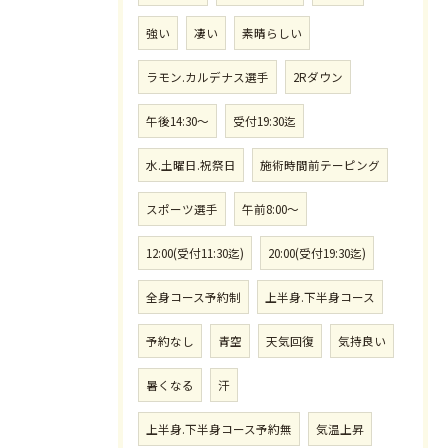
強い
凄い
素晴らしい
ラモン.カルデナス選手
2Rダウン
午後14:30〜
受付19:30迄
水.土曜日.祝祭日
施術時間前テーピング
スポーツ選手
午前8:00〜
12:00(受付11:30迄)
20:00(受付19:30迄)
全身コース予約制
上半身.下半身コース
予約なし
青空
天気回復
気持良い
暑くなる
汗
上半身.下半身コース予約無
気温上昇