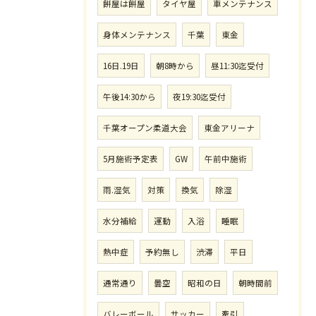
餅屋は餅屋
タイヤ屋
車メンテナンス
身体メンテナンス
千葉
東金
16日.19日
朝8時から
昼11:30迄受付
午後14:30から
夜19:30迄受付
千葉オープン柔道大会
東金アリーナ
5月施術予定表
GW
午前中施術
雨.湿気
対策
換気
除湿
水分補給
運動
入浴
睡眠
熱中症
予約無し
渋滞
平日
通常通り
曇空
昭和の日
朝時間前
バレーボール
サッカー
牽引