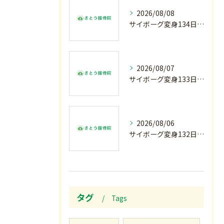
2026/08/08
サイボーグ変身134日目.ゾロ目.お盆休み.甲子園.佐野日大.麦倉監督37年振り白星.柔道インターハイ.2歳ダリア賞.GⅢ.エルムS. GⅢ.レパードS. GⅢ.CBC賞.応援印…土曜の朝〜
2026/08/07
サイボーグ変身133日目.広島.原爆.81年.インターハイ初日.金曜の朝〜
2026/08/06
サイボーグ変身132日目.お知らせ.和歌山.インターハイ.柔道開幕…木曜の朝〜
タグ
Tags