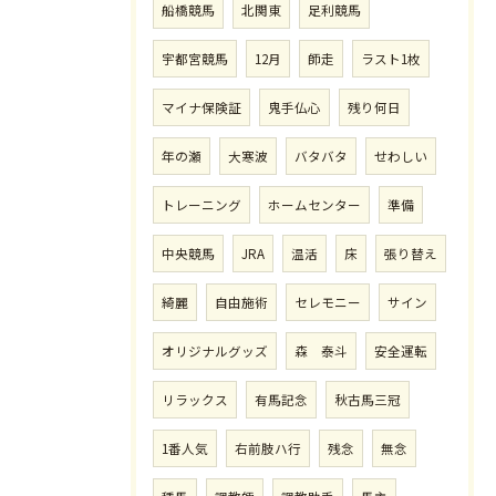
船橋競馬
北関東
足利競馬
宇都宮競馬
12月
師走
ラスト1枚
マイナ保険証
鬼手仏心
残り何日
年の瀬
大寒波
バタバタ
せわしい
トレーニング
ホームセンター
準備
中央競馬
JRA
温活
床
張り替え
綺麗
自由施術
セレモニー
サイン
オリジナルグッズ
森 泰斗
安全運転
リラックス
有馬記念
秋古馬三冠
1番人気
右前肢ハ行
残念
無念