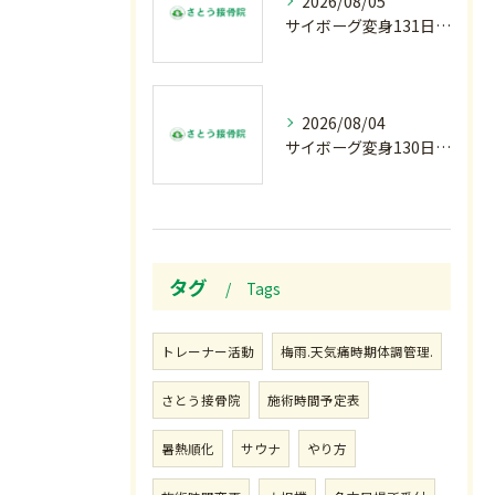
2026/08/05
サイボーグ変身131日目.甲子園開幕.日曜.リラクゼーション柔.水曜の朝〜
2026/08/04
サイボーグ変身130日目.涼しい朝.甲子園…火曜の朝〜
タグ
Tags
トレーナー活動
梅雨.天気痛時期体調管理.
さとう接骨院
施術時間予定表
暑熱順化
サウナ
やり方