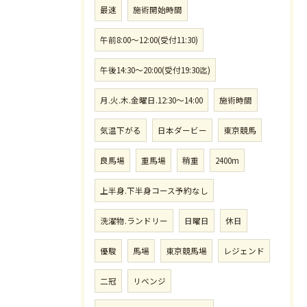
最速
施術開始時間
午前8:00〜12:00(受付11:30)
午後14:30〜20:00(受付19:30迄)
月.火.木.金曜日.12:30〜14:00
施術時間
気温下がる
日本ダービー
東京競馬
良馬場
重馬場
稍重
2400m
上半身.下半身コース予約なし
洗濯物.ランドリー
日曜日
休日
優駿
馬場
東京競馬場
レジェンド
二冠
リベンジ