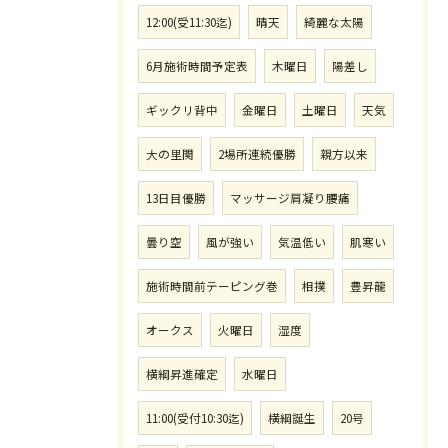
12:00(受11:30迄)
晴天
綺麗な太陽
6月施術時間予定表
木曜日
陽差し
ギックリ背中
金曜日
土曜日
天気
大の里関
2場所連続優勝
親方以来
13日目優勝
マッサージ肩凝り腰痛
曇り空
風が強い
気温低い
肌寒い
施術時間前テーピング巻
相撲
豊昇龍
オークス
火曜日
湿度
横綱昇進確定
水曜日
11:00(受付10:30迄)
横綱誕生
20号