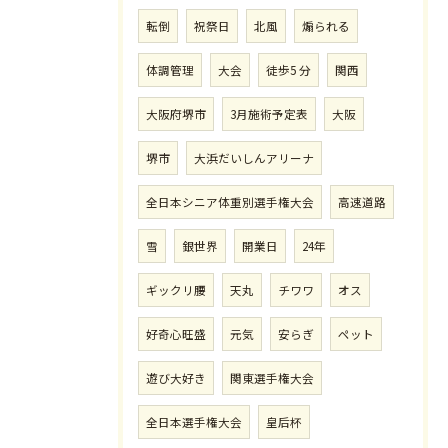
転倒
祝祭日
北風
煽られる
体調管理
大会
徒歩5 分
関西
大阪府堺市
3月施術予定表
大阪
堺市
大浜だいしんアリーナ
全日本シニア体重別選手権大会
高速道路
雪
銀世界
開業日
24年
ギックリ腰
天丸
チワワ
オス
好奇心旺盛
元気
安らぎ
ペット
遊び大好き
関東選手権大会
全日本選手権大会
皇后杯