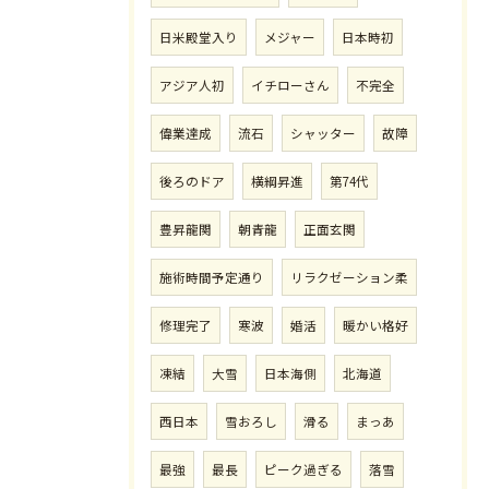
日米殿堂入り
メジャー
日本時初
アジア人初
イチローさん
不完全
偉業達成
流石
シャッター
故障
後ろのドア
横綱昇進
第74代
豊昇龍関
朝青龍
正面玄関
施術時間予定通り
リラクゼーション柔
修理完了
寒波
婚活
暖かい格好
凍結
大雪
日本海側
北海道
西日本
雪おろし
滑る
まっあ
最強
最長
ピーク過ぎる
落雪