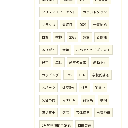
クリスマスプレゼント
カウントダウン
リラクス
最終日
2024
仕事納め
自費
挨拶
2025
感謝
お陰様
ありがと
新年
おめでとうございます
巳年
生保
通常の日常
運動不足
カッピング
EMS
CTR
学校始まる
スポーツ
徒歩5分
祝日
午前中
試合帯同
みずほ台
初場所
横綱
照ノ富士
病気
五体満足
自費施術
2月施術時間予定表
自由診療