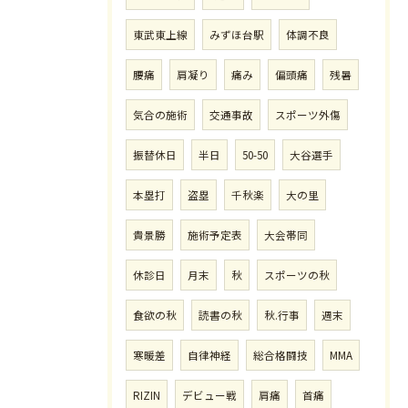
東武東上線
みずほ台駅
体調不良
腰痛
肩凝り
痛み
偏頭痛
残暑
気合の施術
交通事故
スポーツ外傷
振替休日
半日
50-50
大谷選手
本塁打
盗塁
千秋楽
大の里
貴景勝
施術予定表
大会帯同
休診日
月末
秋
スポーツの秋
食欲の秋
読書の秋
秋.行事
週末
寒暖差
自律神経
総合格闘技
MMA
RIZIN
デビュー戦
肩痛
首痛