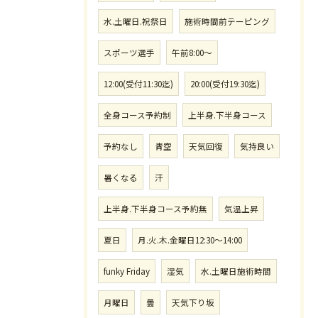
水.土曜日.祝祭日
施術時間前テーピング
スポーツ選手
午前8:00〜
12:00(受付11:30迄)
20:00(受付19:30迄)
全身コース予約制
上半身.下半身コース
予約なし
青空
天気回復
気持良い
暑くなる
汗
上半身.下半身コース予約無
気温上昇
夏日
月.火.木.金曜日12:30〜14:00
funky Friday
湿気
水.土曜日施術時間
月曜日
曇
天気下り坂