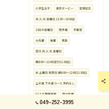
小学生女子
東京ダービー
宝塚記念
月.火.木.金曜日.12:30〜14:00迄
13日の金曜日
雨予報
宇都宮
大先輩
後輩
男旅
受付.月.火.木.金曜日
朝8:00〜12:00(受付11:30迄).
水.土曜日.祝祭日.朝8:00〜12:00(11:30迄)
上半身.下半身コース.予約なし
G1上半期最終戦
雨の影響
049-252-3995
馬場コンディション
不良馬場