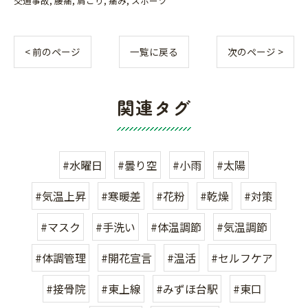
交通事故
腰痛
肩こり
痛み
スポーツ
< 前のページ
一覧に戻る
次のページ >
関連タグ
#水曜日
#曇り空
#小雨
#太陽
#気温上昇
#寒暖差
#花粉
#乾燥
#対策
#マスク
#手洗い
#体温調節
#気温調節
#体調管理
#開花宣言
#温活
#セルフケア
#接骨院
#東上線
#みずほ台駅
#東口