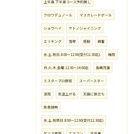
上半身.下半身コース予約無し
クロワデュノール
マスカレードボール
ショウヘイ
サトノシャイニング
エリキング
雪辱
感動
興奮
水.土.祝日.8:00〜12:00(受付11:30迄).
梅雨
月.火.木.金曜.12:30〜14:00迄
長嶋茂雄
ミスタープロ野球
スーパースター
涙雨
気温上がる
天国に旅立ち
急患随時
水.土.祝祭日.8:00〜12:00(受付11:30迄)
ゲリラ豪雨
エアコン
天気痛