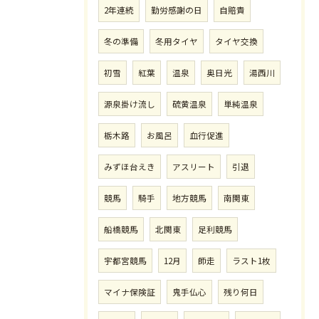
2年連続
勤労感謝の日
自賠責
冬の準備
冬用タイヤ
タイヤ交換
初雪
紅葉
温泉
奥日光
湯西川
源泉掛け流し
硫黄温泉
単純温泉
栃木路
お風呂
血行促進
みずほ台えき
アスリート
引退
競馬
騎手
地方競馬
南関東
船橋競馬
北関東
足利競馬
宇都宮競馬
12月
師走
ラスト1枚
マイナ保険証
鬼手仏心
残り何日