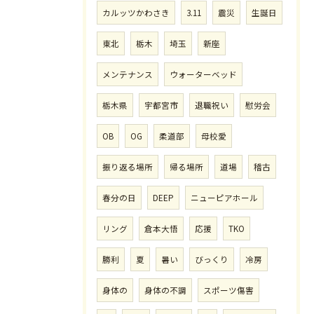
カルッツかわさき
3.11
震災
生誕日
東北
栃木
埼玉
新座
メンテナンス
ウォーターベッド
栃木県
宇都宮市
退職祝い
慰労会
OB
OG
柔道部
母校愛
振り返る場所
帰る場所
道場
稽古
春分の日
DEEP
ニューピアホール
リング
倉本大悟
応援
TKO
勝利
夏
暑い
びっくり
冷房
身体の
身体の不調
スポーツ傷害