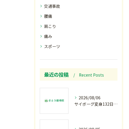
交通事故
腰痛
肩こり
痛み
スポーツ
最近の投稿
Recent Posts
2026/08/06
サイボーグ変身132日目.お知らせ.和歌山.インターハイ.柔道開幕…木曜の朝〜