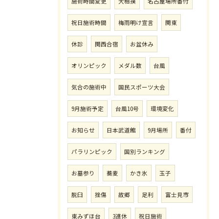
施術時間変更
大相撲
名古屋場所番付
祝日施術時間
梅雨明け宣言
関東
休診
関西合宿
お盆休み
オリンピック
メダル数
台風
気合の施術中
国民スポーツ大会
9月施術予定
台風10号
環境変化
お知らせ
日本武道館
9月場所
番付
パラリンピック
国別ランキング
お墓参り
蕎麦
かき氷
玉子
脱臼
挫傷
故郷
足利
富士見市
東みずほ台
3連休
祝日施術