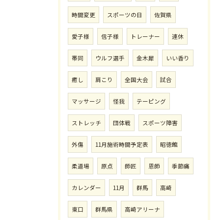
時間変更
スポーツの日
佐賀県
愛子様
信子様
トレーナー
連休
帯同
ウルフ選手
金木犀
いい香り
癒し
肩こり
全国大会
試合
マッサージ
怪我
テーピング
ストレッチ
団体戦
スポーツ障害
外傷
11月施術時間予定表
昭徳館
柔道場
原点
師匠
恩師
季節痛
カレンダー
11月
群馬
高崎
東口
群馬県
高崎アリーナ