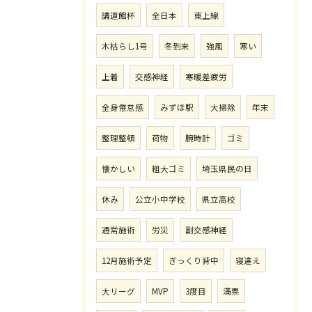
講道館杯
全日本
東上線
木枯らし1号
冬到来
強風
寒い
上着
交感神経
寒暖差疲労
全身倦怠感
みずほ駅
大掃除
年末
整理整頓
荷物
腕時計
ゴミ
懐かしい
粗大ゴミ
埼玉県民の日
休み
公立小中学校
県立高校
通常施術
労災
副交感神経
12月施術予定
ぎっくり背中
寝違え
大リーグ
MVP
3度目
満票