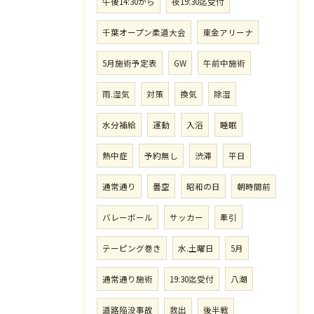
午後14:30から
夜19:30迄受付
千葉オープン柔道大会
東金アリーナ
5月施術予定表
GW
午前中施術
雨.湿気
対策
換気
除湿
水分補給
運動
入浴
睡眠
熱中症
予約無し
渋滞
平日
通常通り
曇空
昭和の日
朝時間前
バレーボール
サッカー
牽引
テーピング巻き
水.土曜日
5月
通常通り施術
19:30迄受付
八潮
道路陥没事故
救出
後半戦