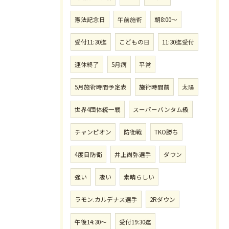
憲法記念日
午前施術
朝8:00〜
受付11:30迄
こどもの日
11:30迄受付
連休終了
5月病
平常
5月施術時間予定表
施術時間前
太陽
世界4団体統一戦
スーパーバンタム級
チャンピオン
防衛戦
TKO勝ち
4度目防衛
井上尚弥選手
ダウン
強い
凄い
素晴らしい
ラモン.カルデナス選手
2Rダウン
午後14:30〜
受付19:30迄