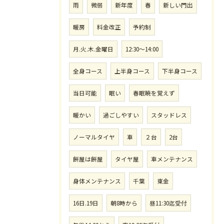
雨
微弱
新年度
春
新しい門出
暖房
料金改正
予約制
月.火.木.金曜日
12:30〜14:00
全身コース
上半身コース
下半身コース
当日可能
眠い
春眠暁を覚えず
暖かい
過ごしやすい
スタッドレス
ノーマルタイヤ
車
２台
2台
餅屋は餅屋
タイヤ屋
車メンテナンス
身体メンテナンス
千葉
東金
16日.19日
朝8時から
昼11:30迄受付