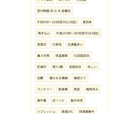
受付時間.月.火.木.金曜日
午前8:00〜12:00(受付11:30迄)
夏到来
.鬼手仏心
午後14:300〜20:00(受付19:30迄).
真夏日
行楽地
交通量多い
暑さ対策
体温調節
G1安田記念
応援印
残り2戦
安田記念
涼しい
白鵬
偉大なる横綱
梅雨入り
ランドリー
乾燥機
雨音
梅雨休み
食中毒
ぼ〜っと
脳の休息
リフレッシュ
南畑JVC
団員募集中