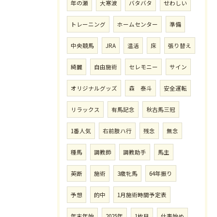
年の瀬
大寒波
バタバタ
せわしい
トレーニング
ホームセンター
準備
中央競馬
JRA
温活
床
張り替え
綺麗
自由施術
セレモニー
サイン
オリジナルグッズ
森 泰斗
安全運転
リラックス
有馬記念
秋古馬三冠
1番人気
右前肢ハ行
残念
無念
種馬
調教師
調教助手
馬主
英断
施術
3歳牝馬
64年振り
予想
的中
1月施術時間予定表
年末年始
2025年
1枚目
仕事始め