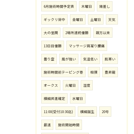
6月施術時間予定表
木曜日
陽差し
ギックリ背中
金曜日
土曜日
天気
大の里関
2場所連続優勝
親方以来
13日目優勝
マッサージ肩凝り腰痛
曇り空
風が強い
気温低い
肌寒い
施術時間前テーピング巻
相撲
豊昇龍
オークス
火曜日
湿度
横綱昇進確定
水曜日
11:00(受付10:30迄)
横綱誕生
20号
最速
施術開始時間