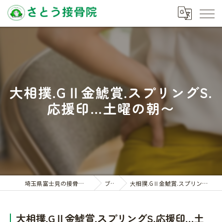
大相撲.GⅡ金鯱賞.スプリングS.
応援印…土曜の朝〜
埼玉県富士見の接骨院ならさとう接骨院
ブログ
大相撲.GⅡ金鯱賞.スプリングS.応援印…土曜の朝〜
大相撲.GⅡ金鯱賞.スプリングS.応援印…土