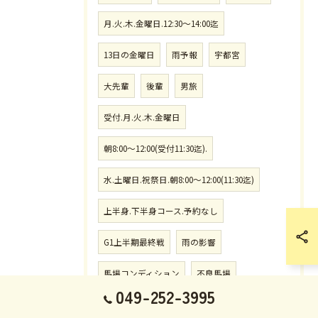
月.火.木.金曜日.12:30〜14:00迄
13日の金曜日
雨予報
宇都宮
大先輩
後輩
男旅
受付.月.火.木.金曜日
朝8:00〜12:00(受付11:30迄).
水.土曜日.祝祭日.朝8:00〜12:00(11:30迄)
上半身.下半身コース.予約なし
G1上半期最終戦
雨の影響
馬場コンディション
不良馬場
049-252-3995
午後14:00〜20:00(受付19:30迄)
猛暑日