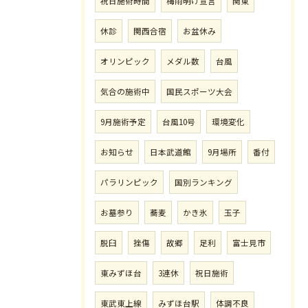
祝日施術時間
梅雨明け宣言
関東
休診
関西合宿
お盆休み
オリンピック
メダル数
台風
気合の施術中
国民スポーツ大会
9月施術予定
台風10号
環境変化
お知らせ
日本武道館
9月場所
番付
パラリンピック
国別ランキング
お墓参り
蕎麦
かき氷
玉子
脱臼
挫傷
故郷
足利
富士見市
東みずほ台
3連休
祝日施術
東武東上線
みずほ台駅
体調不良