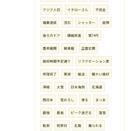
アジア人初
イチローさん
不完全
偉業達成
流石
シャッター
故障
後ろのドア
横綱昇進
第74代
豊昇龍関
朝青龍
正面玄関
施術時間予定通り
リラクゼーション柔
修理完了
寒波
婚活
暖かい格好
凍結
大雪
日本海側
北海道
西日本
雪おろし
滑る
まっあ
最強
最長
ピーク過ぎる
落雪
転倒
祝祭日
北風
煽られる