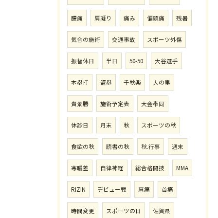
腰痛
肩凝り
痛み
偏頭痛
残暑
気合の施術
交通事故
スポーツ外傷
振替休日
半日
50-50
大谷選手
本塁打
盗塁
千秋楽
大の里
貴景勝
施術予定表
大会帯同
休診日
月末
秋
スポーツの秋
食欲の秋
読書の秋
秋.行事
週末
寒暖差
自律神経
総合格闘技
MMA
RIZIN
デビュー戦
肩痛
首痛
時間変更
スポーツの日
佐賀県