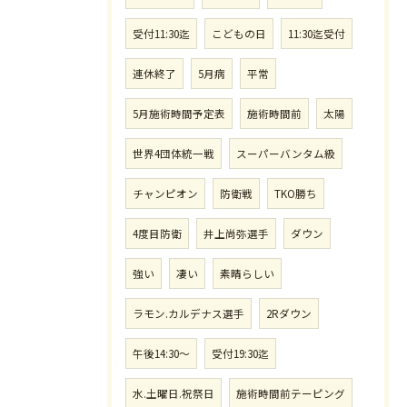
受付11:30迄
こどもの日
11:30迄受付
連休終了
5月病
平常
5月施術時間予定表
施術時間前
太陽
世界4団体統一戦
スーパーバンタム級
チャンピオン
防衛戦
TKO勝ち
4度目防衛
井上尚弥選手
ダウン
強い
凄い
素晴らしい
ラモン.カルデナス選手
2Rダウン
午後14:30〜
受付19:30迄
水.土曜日.祝祭日
施術時間前テーピング