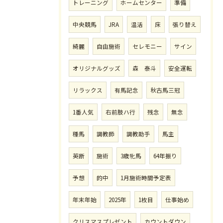
トレーニング
ホームセンター
準備
中央競馬
JRA
温活
床
張り替え
綺麗
自由施術
セレモニー
サイン
オリジナルグッズ
森 泰斗
安全運転
リラックス
有馬記念
秋古馬三冠
1番人気
右前肢ハ行
残念
無念
種馬
調教師
調教助手
馬主
英断
施術
3歳牝馬
64年振り
予想
的中
1月施術時間予定表
年末年始
2025年
1枚目
仕事始め
クリスマスプレゼント
カウントダウン