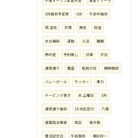
千葉オープン柔道大会
東金アリーナ
5月施術予定表
GW
午前中施術
雨.湿気
対策
換気
除湿
水分補給
運動
入浴
睡眠
熱中症
予約無し
渋滞
平日
通常通り
曇空
昭和の日
朝時間前
バレーボール
サッカー
牽引
テーピング巻き
水.土曜日
5月
通常通り施術
19:30迄受付
八潮
道路陥没事故
救出
後半戦
憲法記念日
午前施術
朝8:00〜