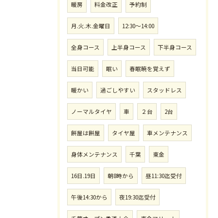
暖房
料金改正
予約制
月.火.木.金曜日
12:30〜14:00
全身コース
上半身コース
下半身コース
当日可能
眠い
春眠暁を覚えず
暖かい
過ごしやすい
スタッドレス
ノーマルタイヤ
車
２台
2台
餅屋は餅屋
タイヤ屋
車メンテナンス
身体メンテナンス
千葉
東金
16日.19日
朝8時から
昼11:30迄受付
午後14:30から
夜19:30迄受付