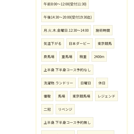
午前8:00〜12:00(受付11:30)
午後14:30〜20:00(受付19:30迄)
月.火.木.金曜日.12:30〜14:00
施術時間
気温下がる
日本ダービー
東京競馬
良馬場
重馬場
稍重
2400m
上半身.下半身コース予約なし
洗濯物.ランドリー
日曜日
休日
優駿
馬場
東京競馬場
レジェンド
二冠
リベンジ
上半身.下半身コース予約無し