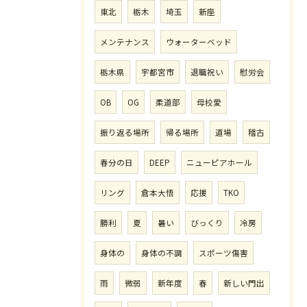
東北
栃木
埼玉
新座
メンテナンス
ウォーターベッド
栃木県
宇都宮市
退職祝い
慰労会
OB
OG
柔道部
母校愛
振り返る場所
帰る場所
道場
稽古
春分の日
DEEP
ニューピアホール
リング
倉本大悟
応援
TKO
勝利
夏
暑い
びっくり
冷房
身体の
身体の不調
スポーツ傷害
雨
微弱
新年度
春
新しい門出