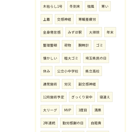
木枯らし1号
冬到来
強風
寒い
上着
交感神経
寒暖差疲労
全身倦怠感
みずほ駅
大掃除
年末
整理整頓
荷物
腕時計
ゴミ
懐かしい
粗大ゴミ
埼玉県民の日
休み
公立小中学校
県立高校
通常施術
労災
副交感神経
12月施術予定
ぎっくり背中
寝違え
大リーグ
MVP
3度目
満票
2年連続
勤労感謝の日
自賠責