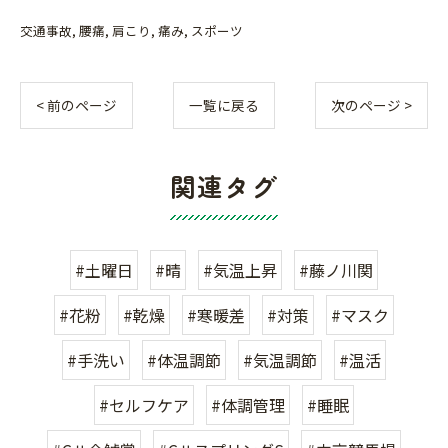
交通事故
腰痛
肩こり
痛み
スポーツ
< 前のページ
一覧に戻る
次のページ >
関連タグ
#土曜日
#晴
#気温上昇
#藤ノ川関
#花粉
#乾燥
#寒暖差
#対策
#マスク
#手洗い
#体温調節
#気温調節
#温活
#セルフケア
#体調管理
#睡眠