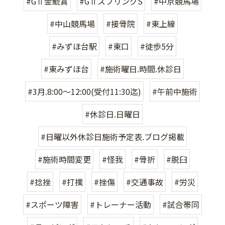
#GⅡ金鯱賞
#GⅡスプリングS
#中京競馬場
#中山競馬場
#接骨院
#東上線
#みずほ台駅
#東口
#徒歩5分
#東みずほ台
#施術曜日.時間.休診日
#3月.8:00〜12:00(受付11:30迄)
#午前中施術
#休診日.日曜日
#日曜以外休診日施術予定表.ブログ掲載
#施術時間変更
#怪我
#骨折
#脱臼
#捻挫
#打撲
#挫傷
#交通事故
#労災
#スポーツ障害
#トレーナー活動
#試合帯同