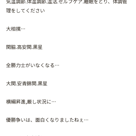
気温調節.体温調節.温活.セルフケア.睡眠をとり、体調管
理をしてください
大相撲…
関脇.高安関.黒星
全勝力士がいなくなる…
大関.安青錦関.黒星
横綱昇進,厳し状況に…
優勝争いは、面白くなりましたねぇ…