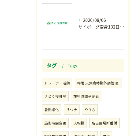
2026/08/06
サイボーグ変身132日目.お知らせ.和歌山.インターハイ.柔道開幕…木曜の朝〜
タグ
Tags
トレーナー活動
梅雨.天気痛時期体調管理.
さとう接骨院
施術時間予定表
暑熱順化
サウナ
やり方
施術時間変更
大相撲
名古屋場所番付