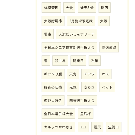
体調管理
大会
徒歩5 分
関西
大阪府堺市
3月施術予定表
大阪
堺市
大浜だいしんアリーナ
全日本シニア体重別選手権大会
高速道路
雪
銀世界
開業日
24年
ギックリ腰
天丸
チワワ
オス
好奇心旺盛
元気
安らぎ
ペット
遊び大好き
関東選手権大会
全日本選手権大会
皇后杯
カルッツかわさき
3.11
震災
生誕日