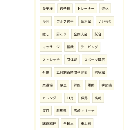
愛子様
信子様
トレーナー
連休
帯同
ウルフ選手
金木犀
いい香り
癒し
肩こり
全国大会
試合
マッサージ
怪我
テーピング
ストレッチ
団体戦
スポーツ障害
外傷
11月施術時間予定表
昭徳館
柔道場
原点
師匠
恩師
季節痛
カレンダー
11月
群馬
高崎
東口
群馬県
高崎アリーナ
講道館杯
全日本
東上線