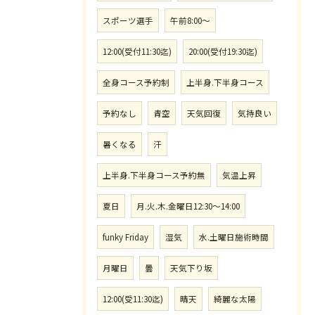
スポーツ選手
午前8:00〜
12:00(受付11:30迄)
20:00(受付19:30迄)
全身コース予約制
上半身.下半身コース
予約なし
青空
天気回復
気持良い
暑くなる
汗
上半身.下半身コース予約無
気温上昇
夏日
月.火.木.金曜日12:30〜14:00
funky Friday
湿気
水.土曜日施術時間
月曜日
曇
天気下り坂
12:00(受11:30迄)
晴天
綺麗な太陽