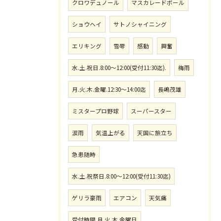
クロワデュノール
マスカレードボール
ショウヘイ
サトノシャイニング
エリキング
雪辱
感動
興奮
水.土.祝日.8:00〜12:00(受付11:30迄).
梅雨
月.火.木.金曜.12:30〜14:00迄
長嶋茂雄
ミスタープロ野球
スーパースター
涙雨
気温上がる
天国に旅立ち
急患随時
水.土.祝祭日.8:00〜12:00(受付11:30迄)
ゲリラ豪雨
エアコン
天気痛
受付時間.月.火.木.金曜日