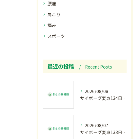
腰痛
肩こり
痛み
スポーツ
最近の投稿
Recent Posts
2026/08/08
サイボーグ変身134日目.ゾロ目.お盆休み.甲子園.佐野日大.麦倉監督37年振り白星.柔道インターハイ.2歳ダリア賞.GⅢ.エルムS. GⅢ.レパードS. GⅢ.CBC賞.応援印…土曜の朝〜
2026/08/07
サイボーグ変身133日目.広島.原爆.81年.インターハイ初日.金曜の朝〜