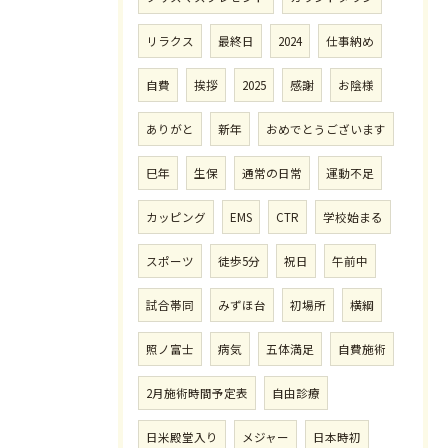
リラクス
最終日
2024
仕事納め
自費
挨拶
2025
感謝
お陰様
ありがと
新年
おめでとうございます
巳年
生保
通常の日常
運動不足
カッピング
EMS
CTR
学校始まる
スポーツ
徒歩5分
祝日
午前中
試合帯同
みずほ台
初場所
横綱
照ノ富士
病気
五体満足
自費施術
2月施術時間予定表
自由診療
日米殿堂入り
メジャー
日本時初