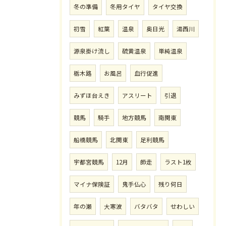
冬の準備
冬用タイヤ
タイヤ交換
初雪
紅葉
温泉
奥日光
湯西川
源泉掛け流し
硫黄温泉
単純温泉
栃木路
お風呂
血行促進
みずほ台えき
アスリート
引退
競馬
騎手
地方競馬
南関東
船橋競馬
北関東
足利競馬
宇都宮競馬
12月
師走
ラスト1枚
マイナ保険証
鬼手仏心
残り何日
年の瀬
大寒波
バタバタ
せわしい