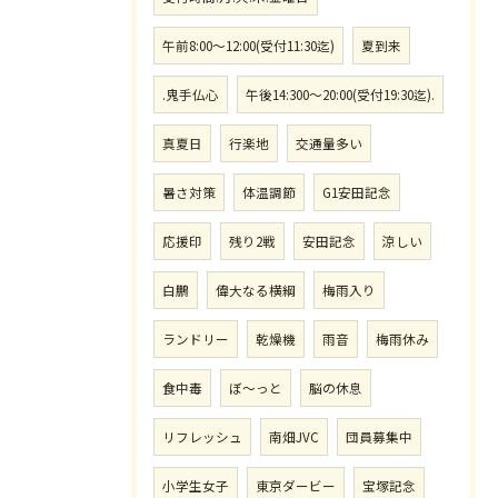
午前8:00〜12:00(受付11:30迄)
夏到来
.鬼手仏心
午後14:300〜20:00(受付19:30迄).
真夏日
行楽地
交通量多い
暑さ対策
体温調節
G1安田記念
応援印
残り2戦
安田記念
涼しい
白鵬
偉大なる横綱
梅雨入り
ランドリー
乾燥機
雨音
梅雨休み
食中毒
ぼ〜っと
脳の休息
リフレッシュ
南畑JVC
団員募集中
小学生女子
東京ダービー
宝塚記念