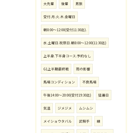
大先輩
後輩
男旅
受付.月.火.木.金曜日
朝8:00〜12:00(受付11:30迄).
水.土曜日.祝祭日.朝8:00〜12:00(11:30迄)
上半身.下半身コース.予約なし
G1上半期最終戦
雨の影響
馬場コンディション
不良馬場
午後14:00〜20:00(受付19:30迄)
猛暑日
気温
ジメジメ
ムシムシ
メイショウタバル
武騎手
縁