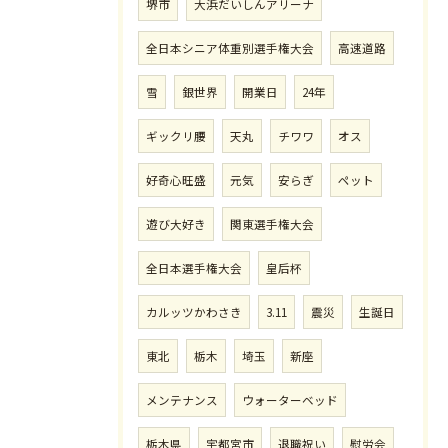
堺市
大浜だいしんアリーナ
全日本シニア体重別選手権大会
高速道路
雪
銀世界
開業日
24年
ギックリ腰
天丸
チワワ
オス
好奇心旺盛
元気
安らぎ
ペット
遊び大好き
関東選手権大会
全日本選手権大会
皇后杯
カルッツかわさき
3.11
震災
生誕日
東北
栃木
埼玉
新座
メンテナンス
ウォーターベッド
栃木県
宇都宮市
退職祝い
慰労会