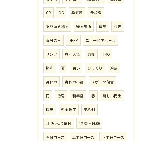
OB
OG
柔道部
母校愛
振り返る場所
帰る場所
道場
稽古
春分の日
DEEP
ニューピアホール
リング
倉本大悟
応援
TKO
勝利
夏
暑い
びっくり
冷房
身体の
身体の不調
スポーツ傷害
雨
微弱
新年度
春
新しい門出
暖房
料金改正
予約制
月.火.木.金曜日
12:30〜14:00
全身コース
上半身コース
下半身コース