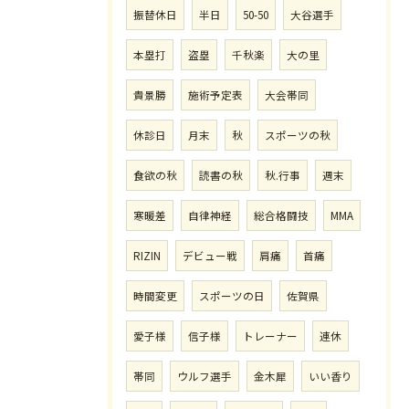
振替休日
半日
50-50
大谷選手
本塁打
盗塁
千秋楽
大の里
貴景勝
施術予定表
大会帯同
休診日
月末
秋
スポーツの秋
食欲の秋
読書の秋
秋.行事
週末
寒暖差
自律神経
総合格闘技
MMA
RIZIN
デビュー戦
肩痛
首痛
時間変更
スポーツの日
佐賀県
愛子様
信子様
トレーナー
連休
帯同
ウルフ選手
金木犀
いい香り