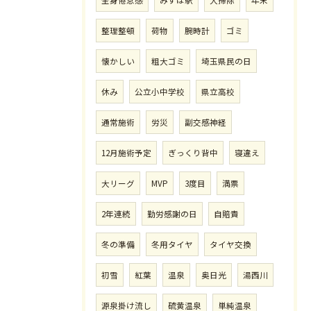
整理整頓
荷物
腕時計
ゴミ
懐かしい
粗大ゴミ
埼玉県民の日
休み
公立小中学校
県立高校
通常施術
労災
副交感神経
12月施術予定
ぎっくり背中
寝違え
大リーグ
MVP
3度目
満票
2年連続
勤労感謝の日
自賠責
冬の準備
冬用タイヤ
タイヤ交換
初雪
紅葉
温泉
奥日光
湯西川
源泉掛け流し
硫黄温泉
単純温泉