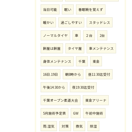
当日可能
眠い
春眠暁を覚えず
暖かい
過ごしやすい
スタッドレス
ノーマルタイヤ
車
２台
2台
餅屋は餅屋
タイヤ屋
車メンテナンス
身体メンテナンス
千葉
東金
16日.19日
朝8時から
昼11:30迄受付
午後14:30から
夜19:30迄受付
千葉オープン柔道大会
東金アリーナ
5月施術予定表
GW
午前中施術
雨.湿気
対策
換気
除湿