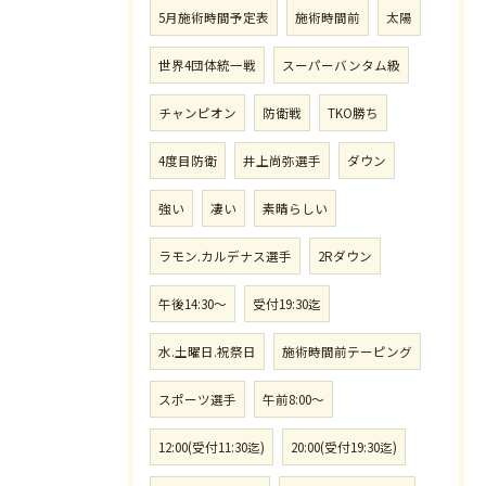
5月施術時間予定表
施術時間前
太陽
世界4団体統一戦
スーパーバンタム級
チャンピオン
防衛戦
TKO勝ち
4度目防衛
井上尚弥選手
ダウン
強い
凄い
素晴らしい
ラモン.カルデナス選手
2Rダウン
午後14:30〜
受付19:30迄
水.土曜日.祝祭日
施術時間前テーピング
スポーツ選手
午前8:00〜
12:00(受付11:30迄)
20:00(受付19:30迄)