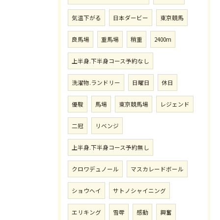
気温下がる
日本ダービー
東京競馬
良馬場
重馬場
稍重
2400m
上半身.下半身コース予約なし
洗濯物.ランドリー
日曜日
休日
優駿
馬場
東京競馬場
レジェンド
二冠
リベンジ
上半身.下半身コース予約無し
クロワデュノール
マスカレードボール
ショウヘイ
サトノシャイニング
エリキング
雪辱
感動
興奮