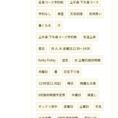
全身コース予約制
上半身.下半身コース
予約なし
青空
天気回復
気持良い
暑くなる
汗
上半身.下半身コース予約無
気温上昇
夏日
月.火.木.金曜日12:30〜14:00
funky Friday
湿気
水.土曜日施術時間
月曜日
曇
天気下り坂
12:00(受11:30迄)
晴天
綺麗な太陽
6月施術時間予定表
木曜日
陽差し
ギックリ背中
金曜日
土曜日
天気
大の里関
2場所連続優勝
親方以来