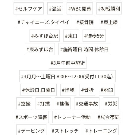
#セルフケア
#温活
#WBC開幕
#初戦勝利
#チャイニーズ.タイペイ
#接骨院
#東上線
#みずほ台駅
#東口
#徒歩5分
#東みずほ台
#施術曜日.時間.休診日
#3月午前中施術
#3月月〜土曜日.8:00〜12:00(受付11:30迄).
#休診日.日曜日
#怪我
#骨折
#脱臼
#捻挫
#打撲
#挫傷
#交通事故
#労災
#スポーツ障害
#トレーナー活動
#試合帯同
#テーピング
#ストレッチ
#トレーニング