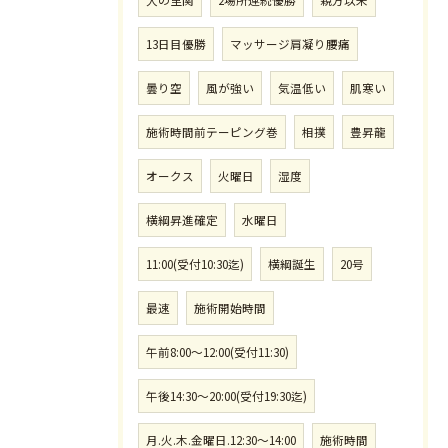
13日目優勝
マッサージ肩凝り腰痛
曇り空
風が強い
気温低い
肌寒い
施術時間前テーピング巻
相撲
豊昇龍
オークス
火曜日
湿度
横綱昇進確定
水曜日
11:00(受付10:30迄)
横綱誕生
20号
最速
施術開始時間
午前8:00〜12:00(受付11:30)
午後14:30〜20:00(受付19:30迄)
月.火.木.金曜日.12:30〜14:00
施術時間