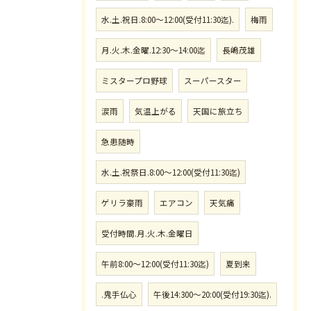
水.土.祝日.8:00〜12:00(受付11:30迄).
梅雨
月.火.木.金曜.12:30〜14:00迄
長嶋茂雄
ミスタープロ野球
スーパースター
涙雨
気温上がる
天国に旅立ち
急患随時
水.土.祝祭日.8:00〜12:00(受付11:30迄)
ゲリラ豪雨
エアコン
天気痛
受付時間.月.火.木.金曜日
午前8:00〜12:00(受付11:30迄)
夏到来
.鬼手仏心
午後14:300〜20:00(受付19:30迄).