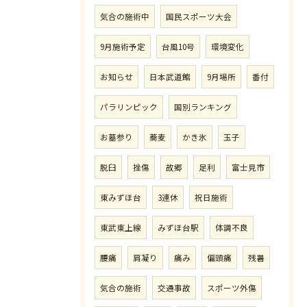
気合の施術中
国民スポーツ大会
9月施術予定
台風10号
環境変化
お知らせ
日本武道館
9月場所
番付
パラリンピック
国別ランキング
お墓参り
蕎麦
かき氷
玉子
脱臼
挫傷
故郷
足利
富士見市
東みずほ台
3連休
祝日施術
東武東上線
みずほ台駅
体調不良
腰痛
肩凝り
痛み
偏頭痛
残暑
気合の施術
交通事故
スポーツ外傷