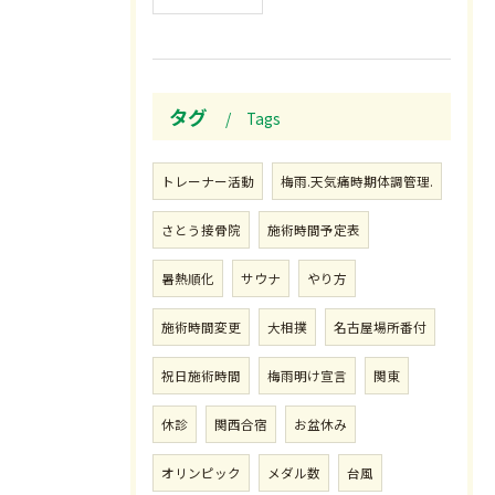
タグ
Tags
トレーナー活動
梅雨.天気痛時期体調管理.
さとう接骨院
施術時間予定表
暑熱順化
サウナ
やり方
施術時間変更
大相撲
名古屋場所番付
祝日施術時間
梅雨明け宣言
関東
休診
関西合宿
お盆休み
オリンピック
メダル数
台風