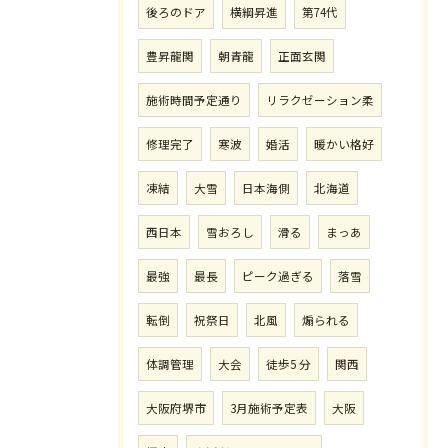
後ろのドア
横綱昇進
第74代
豊昇龍関
朝青龍
正面玄関
施術時間予定通り
リラクゼーション柔
修理完了
寒波
婚活
暖かい格好
凍結
大雪
日本海側
北海道
西日本
雪おろし
滑る
まっあ
最強
最長
ピーク過ぎる
落雪
転倒
祝祭日
北風
煽られる
体調管理
大会
徒歩5 分
関西
大阪府堺市
3月施術予定表
大阪