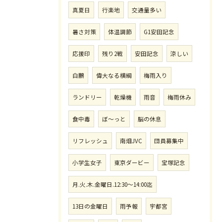
真夏日
行楽地
交通量多い
暑さ対策
体温調節
G1安田記念
応援印
残り2戦
安田記念
涼しい
白鵬
偉大なる横綱
梅雨入り
ランドリー
乾燥機
雨音
梅雨休み
食中毒
ぼ〜っと
脳の休息
リフレッシュ
南畑JVC
団員募集中
小学生女子
東京ダービー
宝塚記念
月.火.木.金曜日.12:30〜14:00迄
13日の金曜日
雨予報
宇都宮