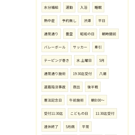
水分補給
運動
入浴
睡眠
熱中症
予約無し
渋滞
平日
通常通り
曇空
昭和の日
朝時間前
バレーボール
サッカー
牽引
テーピング巻き
水.土曜日
5月
通常通り施術
19:30迄受付
八潮
道路陥没事故
救出
後半戦
憲法記念日
午前施術
朝8:00〜
受付11:30迄
こどもの日
11:30迄受付
連休終了
5月病
平常