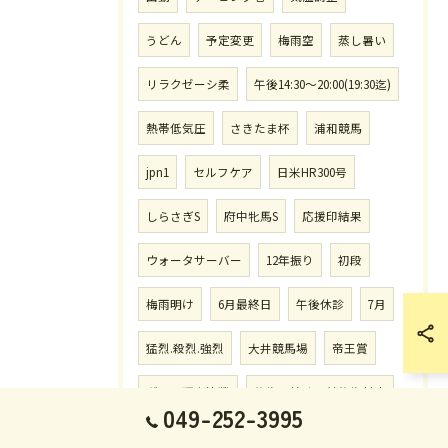
うどん
予定変更
梅雨空
蒸し暑い
リラクゼーシ柔
午後14:30〜20:00(19:30迄)
熱帯低気圧
さきたま杯
浦和競馬
jpn1
セルフケア
日米HR300号
しらさぎS
府中牝馬S
応援印結果
ウォータサーバー
12年振り
初段
梅雨明け
6月最終日
午後休診
7月
猛烈.殺烈.強烈
大井競馬場
帝王賞
ダート頂上決戦
施術開始時間前施術対応
049-252-3995
水.土曜.祝祭日.朝8:00〜12:00(受付11:30迄)