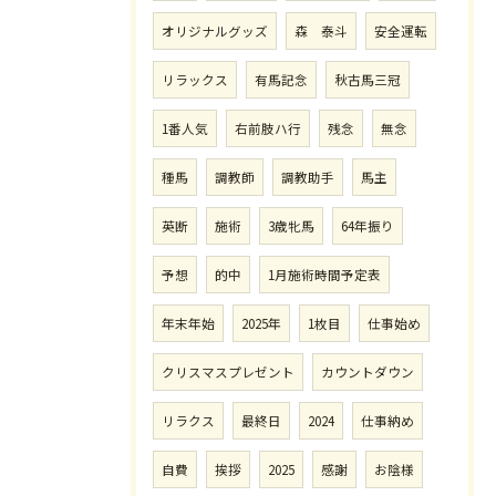
オリジナルグッズ
森 泰斗
安全運転
リラックス
有馬記念
秋古馬三冠
1番人気
右前肢ハ行
残念
無念
種馬
調教師
調教助手
馬主
英断
施術
3歳牝馬
64年振り
予想
的中
1月施術時間予定表
年末年始
2025年
1枚目
仕事始め
クリスマスプレゼント
カウントダウン
リラクス
最終日
2024
仕事納め
自費
挨拶
2025
感謝
お陰様