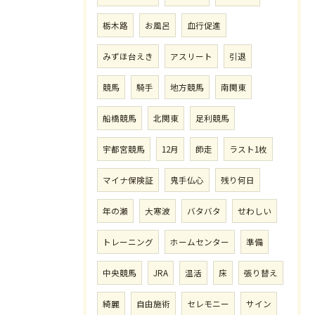
栃木路
お風呂
血行促進
みずほ台えき
アスリート
引退
競馬
騎手
地方競馬
南関東
船橋競馬
北関東
足利競馬
宇都宮競馬
12月
師走
ラスト1枚
マイナ保険証
鬼手仏心
残り何日
年の瀬
大寒波
バタバタ
せわしい
トレーニング
ホームセンター
準備
中央競馬
JRA
温活
床
張り替え
綺麗
自由施術
セレモニー
サイン