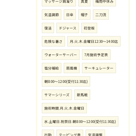
マッサージ肩凝り
真夏
梅雨中休み
気温調節
日傘
帽子
二刀流
復活
ドジャース
初登板
危険な暑さ
月.火.木.金曜日12:30〜14:00迄
ウォーターサーバー
7月施術予定表
塩分補給
扇風機
サーキュレーター
朝8:00〜12:00(受付11:30迄)
サマーシリーズ
新馬戦
施術時間.月.火.木.金曜日
水.土曜日.祝祭日.朝8:00〜12:00(受付11:30迄)
出勤
テーピング巻
気温調整