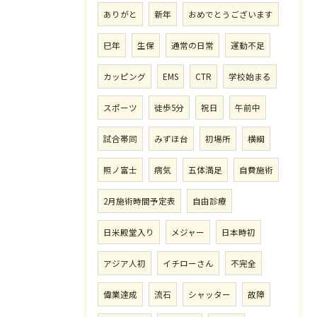
ありがと
新年
おめでとうございます
巳年
生保
通常の日常
運動不足
カッピング
EMS
CTR
学校始まる
スポーツ
徒歩5分
祝日
午前中
試合帯同
みずほ台
初場所
横綱
照ノ富士
病気
五体満足
自費施術
2月施術時間予定表
自由診療
日米殿堂入り
メジャー
日本時初
アジア人初
イチローさん
不完全
偉業達成
流石
シャッター
故障