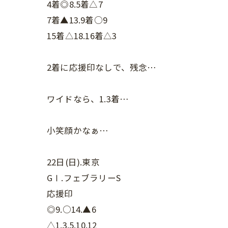
4着◎8.5着△7
7着▲13.9着○9
15着△18.16着△3
2着に応援印なしで、残念…
ワイドなら、1.3着…
小笑顔かなぁ…
22日(日).東京
GⅠ.フェブラリーS
応援印
◎9.○14.▲6
△1.3.5.10.12