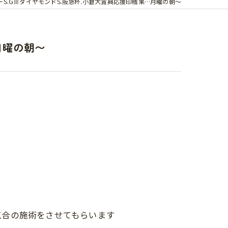
ーS.GⅢダイヤモンドS.阪急杯.小倉大賞典応援印結果…月曜の朝〜
月曜の朝〜
気合の施術をさせてもらいます