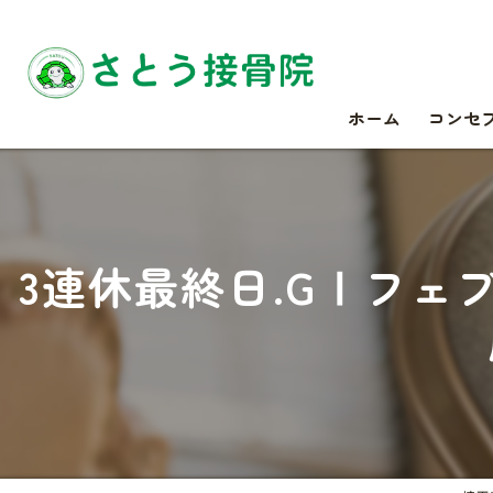
ホーム
コンセ
3連休最終日.GⅠフェ