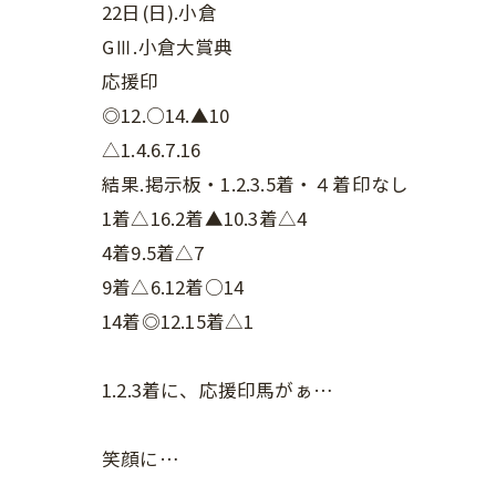
22日(日).小倉
GⅢ.小倉大賞典
応援印
◎12.○14.▲10
△1.4.6.7.16
結果.掲示板・1.2.3.5着・４着印なし
1着△16.2着▲10.3着△4
4着9.5着△7
9着△6.12着○14
14着◎12.15着△1
1.2.3着に、応援印馬がぁ…
笑顔に…