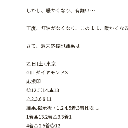
しかし、暖かくなり、有難い…
丁度、灯油がなくなり、このまま、暖かくな
さて、週末応援印結果は…
21日(土).東京
GⅢ.ダイヤモンドS
応援印
◎12.○14.▲13
△2.3.6.8.11
結果.掲示板・1.2.4.5着.3着印なし
1着▲13.2着△3.3着1
4着△2.5着◎12