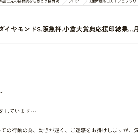
県富士見の接骨院ならさとう接骨院
ブログ
3連休最終日.GⅠフェブラリ
ⅢダイヤモンドS.阪急杯.小倉大賞典応援印結果…
〜
術をしています…
いての行動の為、動きが遅く、ご迷惑をお掛けしますが、