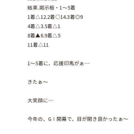
結果.掲示板・1〜5着
1着△12.2着○14.3着◎9
4着△3.5着△1
8着▲6.9着△5
11着△11
1〜5着に、応援印馬がぁ…
きたぁ〜
大笑顔に…
今年の、GⅠ開幕で、目が開き良かったぁ〜