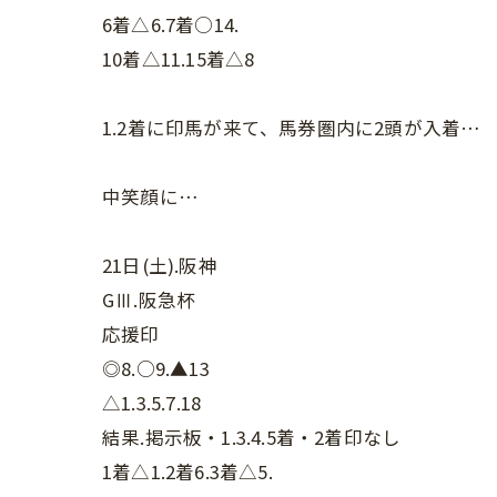
6着△6.7着○14.
10着△11.15着△8
1.2着に印馬が来て、馬券圏内に2頭が入着…
中笑顔に…
21日(土).阪神
GⅢ.阪急杯
応援印
◎8.○9.▲13
△1.3.5.7.18
結果.掲示板・1.3.4.5着・2着印なし
1着△1.2着6.3着△5.