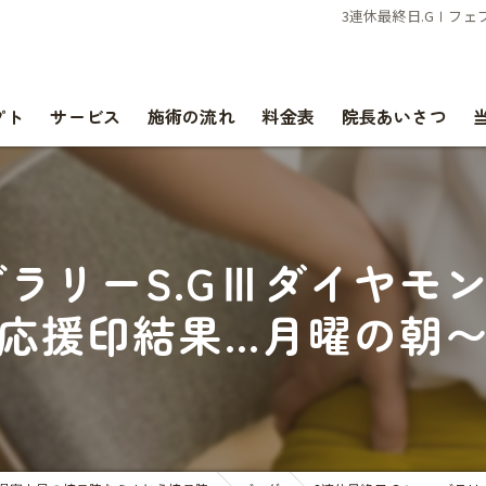
3連休最終日.GⅠフェ
プト
サービス
施術の流れ
料金表
院長あいさつ
ブラリーS.GⅢダイヤモン
応援印結果…月曜の朝