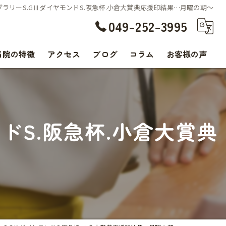
ブラリーS.GⅢダイヤモンドS.阪急杯.小倉大賞典応援印結果…月曜の朝〜
049-252-3995
当院の特徴
アクセス
ブログ
コラム
お客様の声
交通事故
腰痛
ドS.阪急杯.小倉大賞典
肩こり
〜
痛み
スポーツ