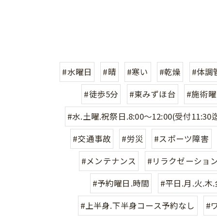
#水曜日
#晴
#寒い
#乾燥
#体調
#徒歩5分
#東みずほ台
#施術曜
#水.土曜.祝祭日.8:00〜12:00(受付11:30
#交通事故
#労災
#スポーツ障害
#メンテナンス
#リラクゼーショ
#予約曜日.時間
#平日.月.火.木.
#上半身.下半身コース予約なし
#