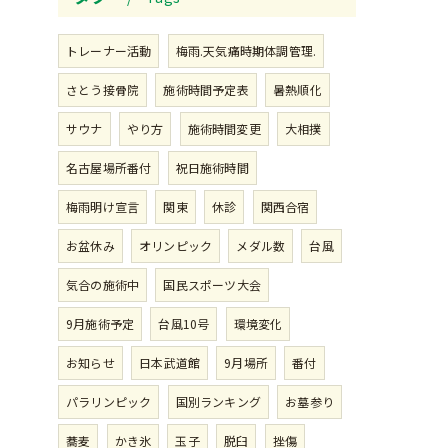
トレーナー活動
梅雨.天気痛時期体調管理.
さとう接骨院
施術時間予定表
暑熱順化
サウナ
やり方
施術時間変更
大相撲
名古屋場所番付
祝日施術時間
梅雨明け宣言
関東
休診
関西合宿
お盆休み
オリンピック
メダル数
台風
気合の施術中
国民スポーツ大会
9月施術予定
台風10号
環境変化
お知らせ
日本武道館
9月場所
番付
パラリンピック
国別ランキング
お墓参り
蕎麦
かき氷
玉子
脱臼
挫傷