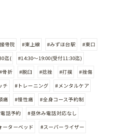
#接骨院
#東上線
#みずほ台駅
#東口
30迄(
#14:30〜19:00(受付11:30迄)
#骨折
#脱臼
#捻挫
#打撲
#挫傷
ッチ
#トレーニング
#メンタルケア
頭痛
#慢性痛
#全身コース予約制
、電話予約
#昼休み電話対応なし
ォーターベッド
#スーパーライザー