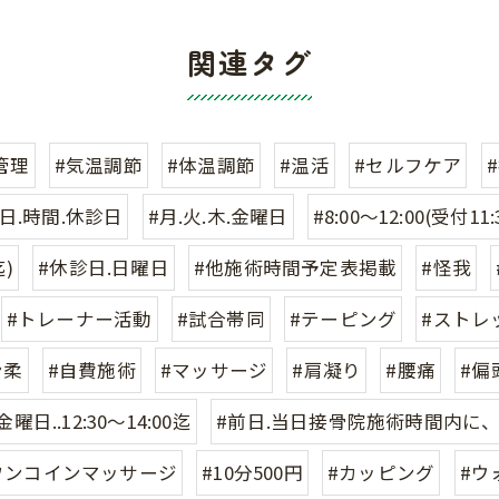
関連タグ
管理
#気温調節
#体温調節
#温活
#セルフケア
日.時間.休診日
#月.火.木.金曜日
#8:00〜12:00(受付11:
迄)
#休診日.日曜日
#他施術時間予定表掲載
#怪我
#トレーナー活動
#試合帯同
#テーピング
#ストレ
ン柔
#自費施術
#マッサージ
#肩凝り
#腰痛
#偏
金曜日..12:30〜14:00迄
#前日.当日接骨院施術時間内に
ワンコインマッサージ
#10分500円
#カッピング
#ウ