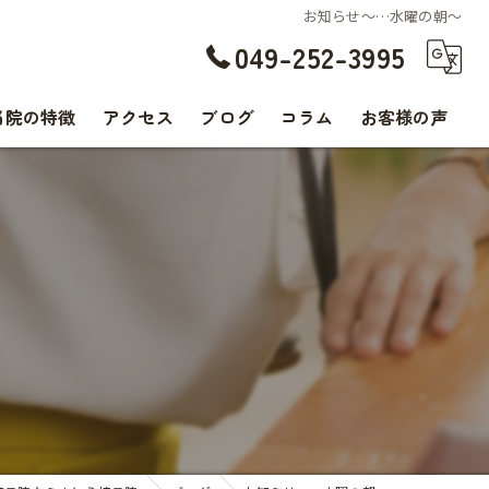
お知らせ〜…水曜の朝〜
049-252-3995
当院の特徴
アクセス
ブログ
コラム
お客様の声
交通事故
腰痛
〜
肩こり
痛み
スポーツ