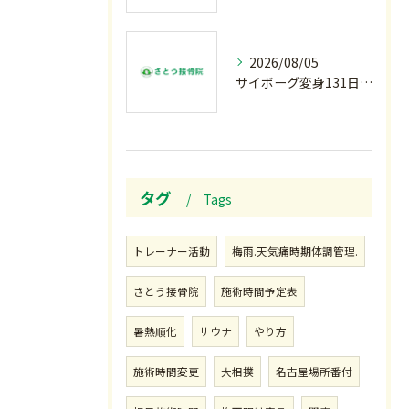
2026/08/05
サイボーグ変身131日目.甲子園開幕.日曜.リラクゼーション柔.水曜の朝〜
タグ
Tags
トレーナー活動
梅雨.天気痛時期体調管理.
さとう接骨院
施術時間予定表
暑熱順化
サウナ
やり方
施術時間変更
大相撲
名古屋場所番付