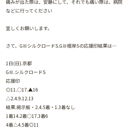
痛みが出た際は、安静にして、それでも痛い際は、病院
などに行ってください
宜しくお願いします。
さて、GⅢシルクロードS.GⅢ根岸Sの応援印結果は…
1日(日).京都
GⅢ.シルクロードS
応援印
◎11.○17.▲16
△2.4.9.12.13
結果.掲示板・2.4.5着・1.3着なし
1着14.2着○17.3着6
4着△4.5着◎11