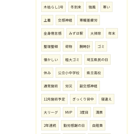
木枯らし1号
冬到来
強風
寒い
上着
交感神経
寒暖差疲労
全身倦怠感
みずほ駅
大掃除
年末
整理整頓
荷物
腕時計
ゴミ
懐かしい
粗大ゴミ
埼玉県民の日
休み
公立小中学校
県立高校
通常施術
労災
副交感神経
12月施術予定
ぎっくり背中
寝違え
大リーグ
MVP
3度目
満票
2年連続
勤労感謝の日
自賠責