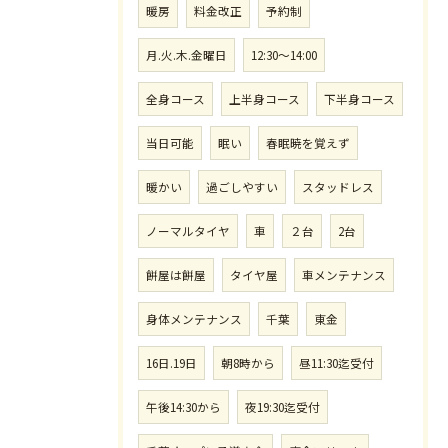
暖房
料金改正
予約制
月.火.木.金曜日
12:30〜14:00
全身コース
上半身コース
下半身コース
当日可能
眠い
春眠暁を覚えず
暖かい
過ごしやすい
スタッドレス
ノーマルタイヤ
車
２台
2台
餅屋は餅屋
タイヤ屋
車メンテナンス
身体メンテナンス
千葉
東金
16日.19日
朝8時から
昼11:30迄受付
午後14:30から
夜19:30迄受付