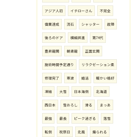
アジア人初
イチローさん
不完全
偉業達成
流石
シャッター
故障
後ろのドア
横綱昇進
第74代
豊昇龍関
朝青龍
正面玄関
施術時間予定通り
リラクゼーション柔
修理完了
寒波
婚活
暖かい格好
凍結
大雪
日本海側
北海道
西日本
雪おろし
滑る
まっあ
最強
最長
ピーク過ぎる
落雪
転倒
祝祭日
北風
煽られる