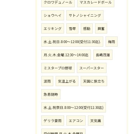
クロワデュノール
マスカレードボール
ショウヘイ
サトノシャイニング
エリキング
雪辱
感動
興奮
水.土.祝日.8:00〜12:00(受付11:30迄).
梅雨
月.火.木.金曜.12:30〜14:00迄
長嶋茂雄
ミスタープロ野球
スーパースター
涙雨
気温上がる
天国に旅立ち
急患随時
水.土.祝祭日.8:00〜12:00(受付11:30迄)
ゲリラ豪雨
エアコン
天気痛
受付時間.月.火.木.金曜日