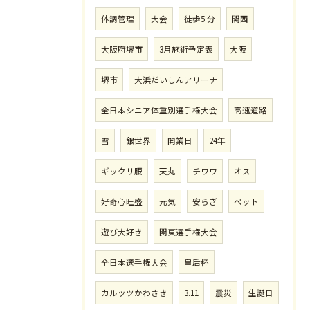
体調管理
大会
徒歩5 分
関西
大阪府堺市
3月施術予定表
大阪
堺市
大浜だいしんアリーナ
全日本シニア体重別選手権大会
高速道路
雪
銀世界
開業日
24年
ギックリ腰
天丸
チワワ
オス
好奇心旺盛
元気
安らぎ
ペット
遊び大好き
関東選手権大会
全日本選手権大会
皇后杯
カルッツかわさき
3.11
震災
生誕日