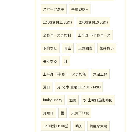
スポーツ選手
午前8:00〜
12:00(受付11:30迄)
20:00(受付19:30迄)
全身コース予約制
上半身.下半身コース
予約なし
青空
天気回復
気持良い
暑くなる
汗
上半身.下半身コース予約無
気温上昇
夏日
月.火.木.金曜日12:30〜14:00
funky Friday
湿気
水.土曜日施術時間
月曜日
曇
天気下り坂
12:00(受11:30迄)
晴天
綺麗な太陽