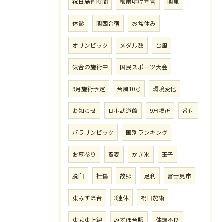
祝日施術時間
梅雨明け宣言
関東
休診
関西合宿
お盆休み
オリンピック
メダル数
台風
気合の施術中
国民スポーツ大会
9月施術予定
台風10号
環境変化
お知らせ
日本武道館
9月場所
番付
パラリンピック
国別ランキング
お墓参り
蕎麦
かき氷
玉子
脱臼
挫傷
故郷
足利
富士見市
東みずほ台
3連休
祝日施術
東武東上線
みずほ台駅
体調不良