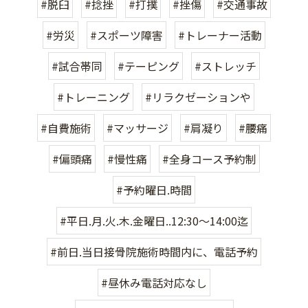
#脱臼
#捻挫
#打撲
#挫傷
#交通事故
#労災
#スポーツ障害
#トレーナー活動
#試合帯同
#テーピング
#ストレッチ
#トレーニング
#リラクゼーションや
#自費施術
#マッサージ
#肩凝り
#腰痛
#偏頭痛
#慢性痛
#全身コース予約制
#予約曜日.時間
#平日.月.火.木.金曜日..12:30〜14:00迄
#前日.当日接骨院施術時間内に、電話予約
#昼休み電話対応なし