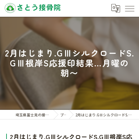
2月はじまり.GⅢシルクロードS.
GⅢ根岸S応援印結果…月曜の
朝〜
埼玉県富士見の接骨院ならさとう接骨院
ブログ
2月はじまり.GⅢシルクロードS.GⅢ根岸S応援印結果…月曜の朝〜
2月はじまり.GⅢシルクロードS.GⅢ根岸S応