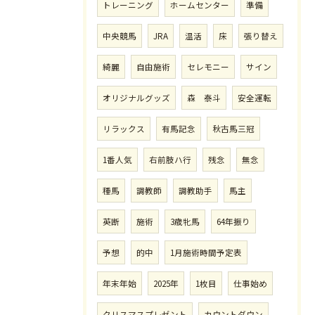
トレーニング
ホームセンター
準備
中央競馬
JRA
温活
床
張り替え
綺麗
自由施術
セレモニー
サイン
オリジナルグッズ
森 泰斗
安全運転
リラックス
有馬記念
秋古馬三冠
1番人気
右前肢ハ行
残念
無念
種馬
調教師
調教助手
馬主
英断
施術
3歳牝馬
64年振り
予想
的中
1月施術時間予定表
年末年始
2025年
1枚目
仕事始め
クリスマスプレゼント
カウントダウン