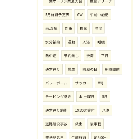
千葉オープン柔道大会
東金アリーナ
5月施術予定表
GW
午前中施術
雨.湿気
対策
換気
除湿
水分補給
運動
入浴
睡眠
熱中症
予約無し
渋滞
平日
通常通り
曇空
昭和の日
朝時間前
バレーボール
サッカー
牽引
テーピング巻き
水.土曜日
5月
通常通り施術
19:30迄受付
八潮
道路陥没事故
救出
後半戦
憲法記念日
午前施術
朝8:00〜