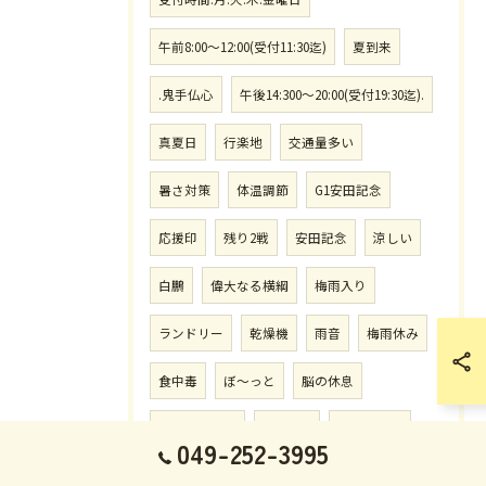
午前8:00〜12:00(受付11:30迄)
夏到来
.鬼手仏心
午後14:300〜20:00(受付19:30迄).
真夏日
行楽地
交通量多い
暑さ対策
体温調節
G1安田記念
応援印
残り2戦
安田記念
涼しい
白鵬
偉大なる横綱
梅雨入り
ランドリー
乾燥機
雨音
梅雨休み
食中毒
ぼ〜っと
脳の休息
リフレッシュ
南畑JVC
団員募集中
049-252-3995
小学生女子
東京ダービー
宝塚記念