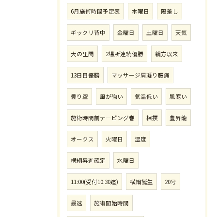
6月施術時間予定表
木曜日
陽差し
ギックリ背中
金曜日
土曜日
天気
大の里関
2場所連続優勝
親方以来
13日目優勝
マッサージ肩凝り腰痛
曇り空
風が強い
気温低い
肌寒い
施術時間前テーピング巻
相撲
豊昇龍
オークス
火曜日
湿度
横綱昇進確定
水曜日
11:00(受付10:30迄)
横綱誕生
20号
最速
施術開始時間