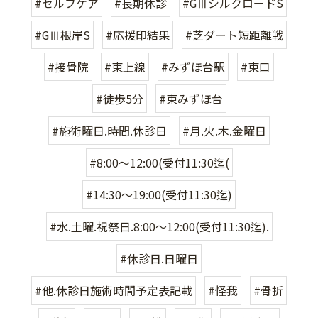
#セルフケア
#長期休診
#GⅢシルクロードS
#GⅢ根岸S
#応援印結果
#芝ダート短距離戦
#接骨院
#東上線
#みずほ台駅
#東口
#徒歩5分
#東みずほ台
#施術曜日.時間.休診日
#月.火.木.金曜日
#8:00〜12:00(受付11:30迄(
#14:30〜19:00(受付11:30迄)
#水.土曜.祝祭日.8:00〜12:00(受付11:30迄).
#休診日.日曜日
#他.休診日施術時間予定表記載
#怪我
#骨折