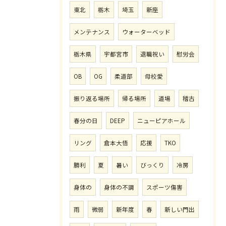
東北
栃木
埼玉
新座
メンテナンス
ウォーターベッド
栃木県
宇都宮市
退職祝い
慰労会
OB
OG
柔道部
母校愛
振り返る場所
帰る場所
道場
稽古
春分の日
DEEP
ニューピアホール
リング
倉本大悟
応援
TKO
勝利
夏
暑い
びっくり
冷房
身体の
身体の不調
スポーツ傷害
雨
微弱
新年度
春
新しい門出