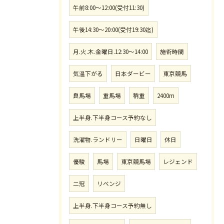
午前8:00〜12:00(受付11:30)
午後14:30〜20:00(受付19:30迄)
月.火.木.金曜日.12:30〜14:00
施術時間
気温下がる
日本ダービー
東京競馬
良馬場
重馬場
稍重
2400m
上半身.下半身コース予約なし
洗濯物.ランドリー
日曜日
休日
優駿
馬場
東京競馬場
レジェンド
二冠
リベンジ
上半身.下半身コース予約無し