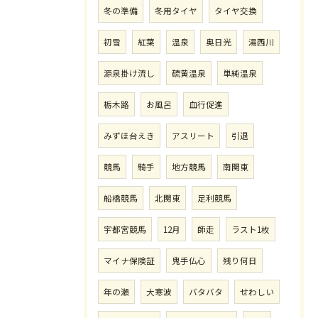
冬の準備
冬用タイヤ
タイヤ交換
初雪
紅葉
温泉
奥日光
湯西川
源泉掛け流し
硫黄温泉
単純温泉
栃木路
お風呂
血行促進
みずほ台えき
アスリート
引退
競馬
騎手
地方競馬
南関東
船橋競馬
北関東
足利競馬
宇都宮競馬
12月
師走
ラスト1枚
マイナ保険証
鬼手仏心
残り何日
年の瀬
大寒波
バタバタ
せわしい