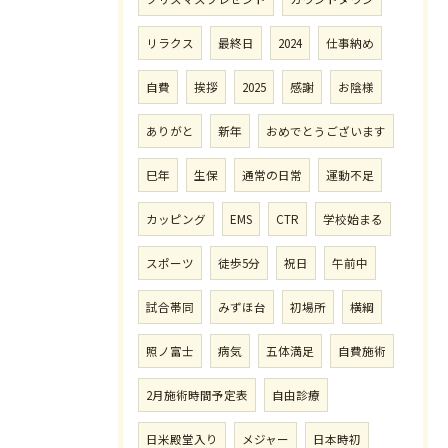
リラクス
最終日
2024
仕事納め
自費
挨拶
2025
感謝
お陰様
ありがと
新年
おめでとうございます
巳年
生保
通常の日常
運動不足
カッピング
EMS
CTR
学校始まる
スポーツ
徒歩5分
祝日
午前中
試合帯同
みずほ台
初場所
横綱
照ノ富士
病気
五体満足
自費施術
2月施術時間予定表
自由診療
日米殿堂入り
メジャー
日本時初