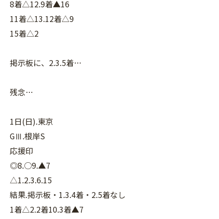
8着△12.9着▲16
11着△13.12着△9
15着△2
掲示板に、2.3.5着…
残念…
1日(日).東京
GⅢ.根岸S
応援印
◎8.○9.▲7
△1.2.3.6.15
結果.掲示板・1.3.4着・2.5着なし
1着△2.2着10.3着▲7