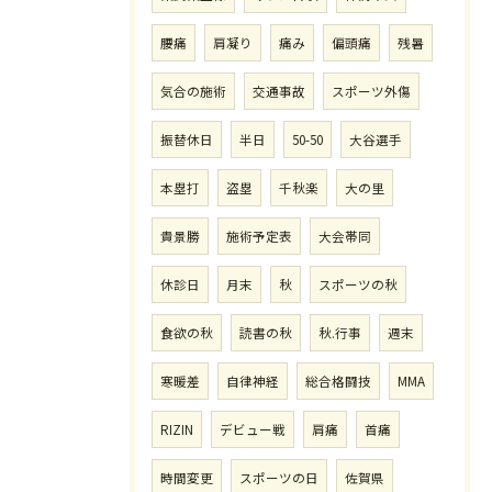
腰痛
肩凝り
痛み
偏頭痛
残暑
気合の施術
交通事故
スポーツ外傷
振替休日
半日
50-50
大谷選手
本塁打
盗塁
千秋楽
大の里
貴景勝
施術予定表
大会帯同
休診日
月末
秋
スポーツの秋
食欲の秋
読書の秋
秋.行事
週末
寒暖差
自律神経
総合格闘技
MMA
RIZIN
デビュー戦
肩痛
首痛
時間変更
スポーツの日
佐賀県