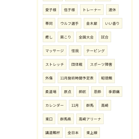
愛子様
信子様
トレーナー
連休
帯同
ウルフ選手
金木犀
いい香り
癒し
肩こり
全国大会
試合
マッサージ
怪我
テーピング
ストレッチ
団体戦
スポーツ障害
外傷
11月施術時間予定表
昭徳館
柔道場
原点
師匠
恩師
季節痛
カレンダー
11月
群馬
高崎
東口
群馬県
高崎アリーナ
講道館杯
全日本
東上線