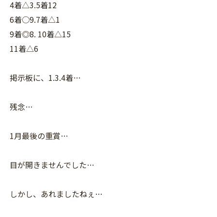
4着△3.5着12
6着○9.7着△1
9着◎8. 10着△15
11着△6
掲示板に、1.3.4着…
残念…
1月最後の重賞…
目が開きませんでした…
しかし、あれましたねぇ…