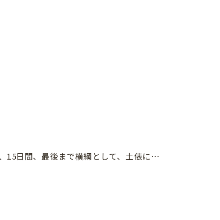
、15日間、最後まで横綱として、土俵に…