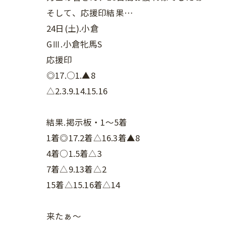
そして、応援印結果…
24日(土).小倉
GⅢ.小倉牝馬S
応援印
◎17.○1.▲8
△2.3.9.14.15.16
結果.掲示板・1〜5着
1着◎17.2着△16.3着▲8
4着○1.5着△3
7着△9.13着△2
15着△15.16着△14
来たぁ〜