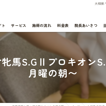
大相撲.
プト
サービス
施術の流れ
料金表
院長あいさつ
牝馬S.GⅡプロキオンS
月曜の朝〜