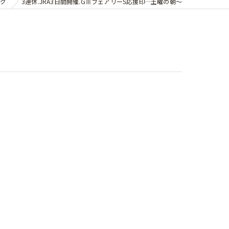
グ
3連休.JRA3日間開催.GⅢフェアリーS応援印…土曜の朝〜