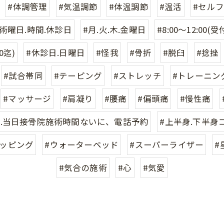
#体調管理
#気温調節
#体温調節
#温活
#セル
術曜日.時間.休診日
#月.火.木.金曜日
#8:00〜12:00(受
0迄)
#休診日.日曜日
#怪我
#骨折
#脱臼
#捻挫
#試合帯同
#テーピング
#ストレッチ
#トレーニン
#マッサージ
#肩凝り
#腰痛
#偏頭痛
#慢性痛
日.当日接骨院施術時間ないに、電話予約
#上半身.下半身
カッピング
#ウォーターベッド
#スーパーライザー
#
#気合の施術
#心
#気愛