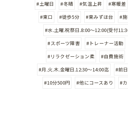
#土曜日
#冬晴
#気温上昇
#寒暖差
#東口
#徒歩5分
#東みずほ台
#施
#水.土曜.祝祭日.8:00〜12:00(受付11:3
#スポーツ障害
#トレーナー活動
#リラクゼーション柔
#自費施術
#月.火.木.金曜日.12:30〜14:00迄
#前
#10分500円
#他にコースあり
#