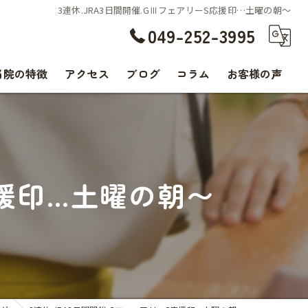
3連休.JRA3日間開催.GⅢフェアリーS応援印…土曜の朝〜
049-252-3995
当院の特徴
アクセス
ブログ
コラム
お客様の声
交通事故
腰痛
応援印…土曜の朝〜
肩こり
痛み
スポーツ