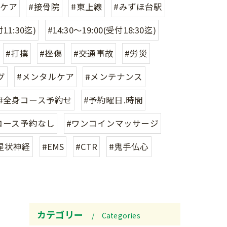
フケア
#接骨院
#東上線
#みずほ台駅
付11:30迄)
#14:30〜19:00(受付18:30迄)
#打撲
#挫傷
#交通事故
#労災
グ
#メンタルケア
#メンテナンス
#全身コース予約せ
#予約曜日.時間
コース予約なし
#ワンコインマッサージ
星状神経
#EMS
#CTR
#鬼手仏心
カテゴリー
Categories