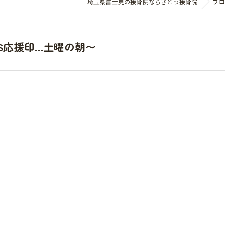
埼玉県富士見の接骨院ならさとう接骨院
ブロ
ーS応援印…土曜の朝〜