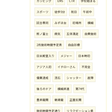
カッピング
EMS
CTR
学校始まる
スポーツ
徒歩5分
祝日
午前中
試合帯同
みずほ台
初場所
横綱
照ノ富士
病気
五体満足
自費施術
2月施術時間予定表
自由診療
日米殿堂入り
メジャー
日本時初
アジア人初
イチローさん
不完全
偉業達成
流石
シャッター
故障
後ろのドア
横綱昇進
第74代
豊昇龍関
朝青龍
正面玄関
施術時間予定通り
リラクゼーション柔