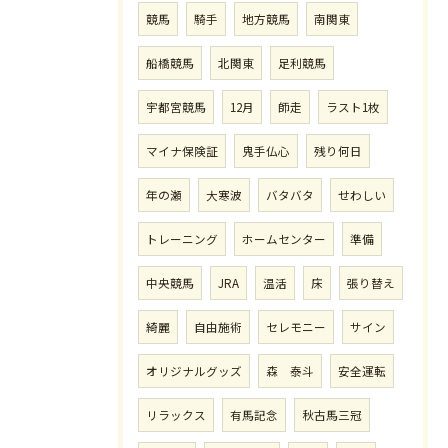
競馬
騎手
地方競馬
南関東
船橋競馬
北関東
足利競馬
宇都宮競馬
12月
師走
ラスト1枚
マイナ保険証
鬼手仏心
残り何日
年の瀬
大寒波
バタバタ
せわしい
トレーニング
ホームセンター
準備
中央競馬
JRA
温活
床
張り替え
綺麗
自由施術
セレモニー
サイン
オリジナルグッズ
森 泰斗
安全運転
リラックス
有馬記念
秋古馬三冠