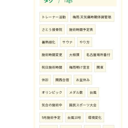
タグ
Tags
トレーナー活動
梅雨.天気痛時期体調管理.
さとう接骨院
施術時間予定表
暑熱順化
サウナ
やり方
施術時間変更
大相撲
名古屋場所番付
祝日施術時間
梅雨明け宣言
関東
休診
関西合宿
お盆休み
オリンピック
メダル数
台風
気合の施術中
国民スポーツ大会
9月施術予定
台風10号
環境変化