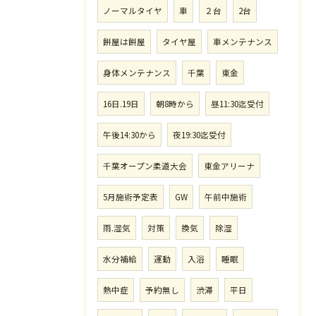
ノーマルタイヤ
車
２台
2台
餅屋は餅屋
タイヤ屋
車メンテナンス
身体メンテナンス
千葉
東金
16日.19日
朝8時から
昼11:30迄受付
午後14:30から
夜19:30迄受付
千葉オープン柔道大会
東金アリーナ
5月施術予定表
GW
午前中施術
雨.湿気
対策
換気
除湿
水分補給
運動
入浴
睡眠
熱中症
予約無し
渋滞
平日