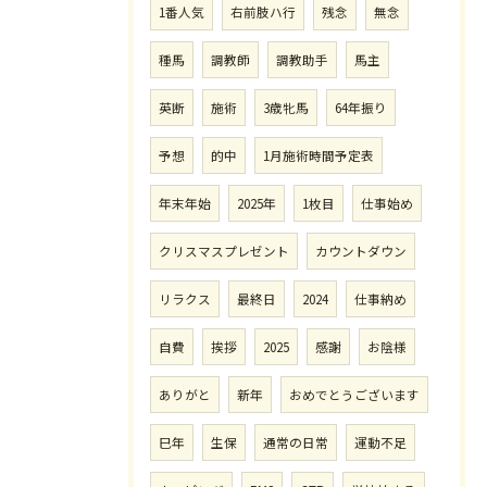
1番人気
右前肢ハ行
残念
無念
種馬
調教師
調教助手
馬主
英断
施術
3歳牝馬
64年振り
予想
的中
1月施術時間予定表
年末年始
2025年
1枚目
仕事始め
クリスマスプレゼント
カウントダウン
リラクス
最終日
2024
仕事納め
自費
挨拶
2025
感謝
お陰様
ありがと
新年
おめでとうございます
巳年
生保
通常の日常
運動不足