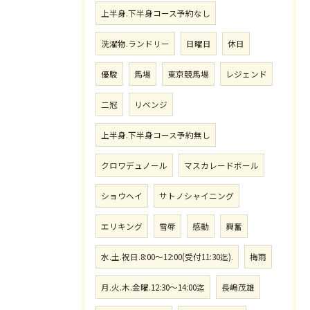
上半身.下半身コース予約なし
洗濯物.ランドリー
日曜日
休日
優駿
馬場
東京競馬場
レジェンド
二冠
リベンジ
上半身.下半身コース予約無し
クロワデュノール
マスカレードボール
ショウヘイ
サトノシャイニング
エリキング
雪辱
感動
興奮
水.土.祝日.8:00〜12:00(受付11:30迄).
梅雨
月.火.木.金曜.12:30〜14:00迄
長嶋茂雄