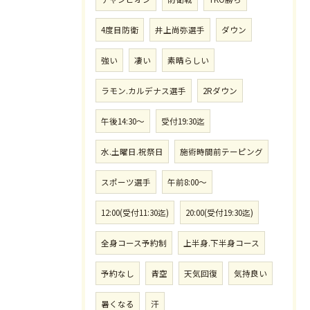
4度目防衛
井上尚弥選手
ダウン
強い
凄い
素晴らしい
ラモン.カルデナス選手
2Rダウン
午後14:30〜
受付19:30迄
水.土曜日.祝祭日
施術時間前テーピング
スポーツ選手
午前8:00〜
12:00(受付11:30迄)
20:00(受付19:30迄)
全身コース予約制
上半身.下半身コース
予約なし
青空
天気回復
気持良い
暑くなる
汗