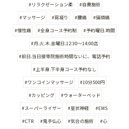
#リラクゼーション柔
#自費施術
#マッサージ
#肩凝り
#腰痛
#偏頭痛
#慢性痛
#全身コース予約制
#予約曜日.時間
#月.火.木.金曜日.12:30〜14:00迄
#前日.当日接骨院施術時間ないに、電話予約
#上半身.下半身コース予約なし
#ワンコインマッサージ
#10分500円
#カッピング
#ウォーターベッド
#スーパーライザー
#星状神経
#EMS
#CTR
#鬼手仏心
#気合の施術
#心