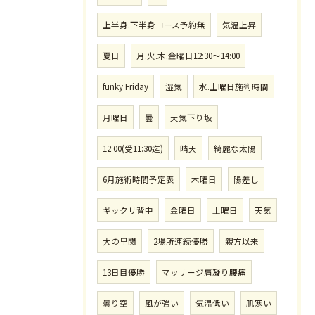
上半身.下半身コース予約無
気温上昇
夏日
月.火.木.金曜日12:30〜14:00
funky Friday
湿気
水.土曜日施術時間
月曜日
曇
天気下り坂
12:00(受11:30迄)
晴天
綺麗な太陽
6月施術時間予定表
木曜日
陽差し
ギックリ背中
金曜日
土曜日
天気
大の里関
2場所連続優勝
親方以来
13日目優勝
マッサージ肩凝り腰痛
曇り空
風が強い
気温低い
肌寒い