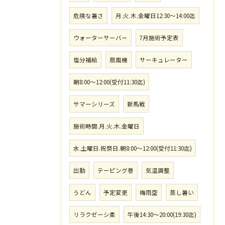
危険な暑さ
月.火.木.金曜日12:30〜14:00迄
ウォーターサーバー
7月施術予定表
塩分補給
扇風機
サーキュレーター
朝8:00〜12:00(受付11:30迄)
サマーシリーズ
新馬戦
施術時間.月.火.木.金曜日
水.土曜日.祝祭日.朝8:00〜12:00(受付11:30迄)
出勤
テーピング巻
気温調整
うどん
予定変更
梅雨空
蒸し暑い
リラクゼーシ柔
午後14:30〜20:00(19:30迄)