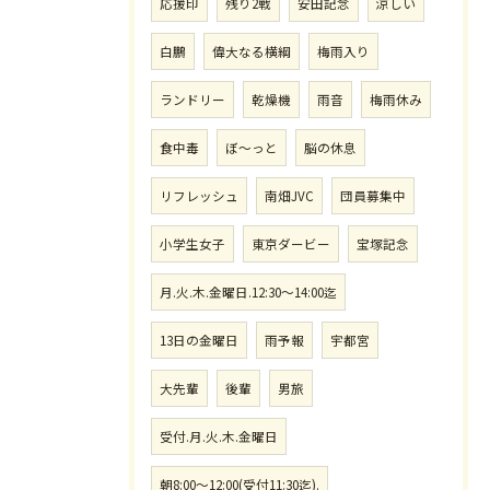
応援印
残り2戦
安田記念
涼しい
白鵬
偉大なる横綱
梅雨入り
ランドリー
乾燥機
雨音
梅雨休み
食中毒
ぼ〜っと
脳の休息
リフレッシュ
南畑JVC
団員募集中
小学生女子
東京ダービー
宝塚記念
月.火.木.金曜日.12:30〜14:00迄
13日の金曜日
雨予報
宇都宮
大先輩
後輩
男旅
受付.月.火.木.金曜日
朝8:00〜12:00(受付11:30迄).