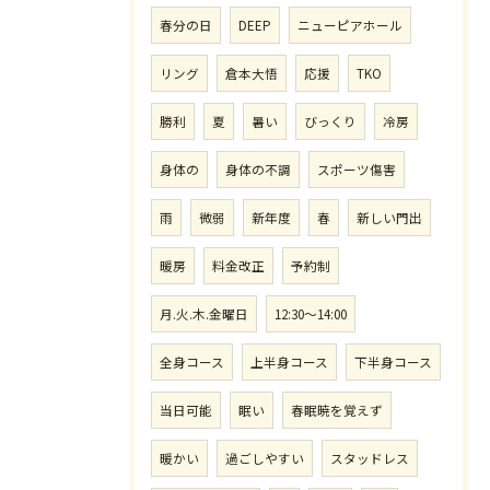
春分の日
DEEP
ニューピアホール
リング
倉本大悟
応援
TKO
勝利
夏
暑い
びっくり
冷房
身体の
身体の不調
スポーツ傷害
雨
微弱
新年度
春
新しい門出
暖房
料金改正
予約制
月.火.木.金曜日
12:30〜14:00
全身コース
上半身コース
下半身コース
当日可能
眠い
春眠暁を覚えず
暖かい
過ごしやすい
スタッドレス