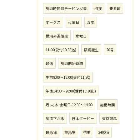
施術時間前テーピング巻
相撲
豊昇龍
オークス
火曜日
湿度
横綱昇進確定
水曜日
11:00(受付10:30迄)
横綱誕生
20号
最速
施術開始時間
午前8:00〜12:00(受付11:30)
午後14:30〜20:00(受付19:30迄)
月.火.木.金曜日.12:30〜14:00
施術時間
気温下がる
日本ダービー
東京競馬
良馬場
重馬場
稍重
2400m