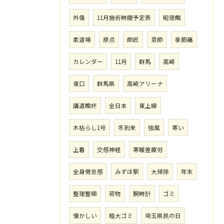
外傷
11月施術時間予定表
昭徳館
柔道場
原点
師匠
恩師
季節痛
カレンダー
11月
群馬
高崎
東口
群馬県
高崎アリーナ
講道館杯
全日本
東上線
木枯らし1号
冬到来
強風
寒い
上着
交感神経
寒暖差疲労
全身倦怠感
みずほ駅
大掃除
年末
整理整頓
荷物
腕時計
ゴミ
懐かしい
粗大ゴミ
埼玉県民の日