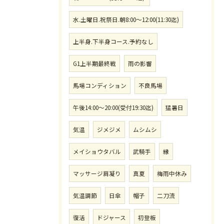
水.土曜日.祝祭日.朝8:00〜12:00(11:30迄)
上半身.下半身コース.予約なし
G1上半期最終戦
雨の影響
馬場コンディション
不良馬場
午後14:00〜20:00(受付19:30迄)
猛暑日
気温
ジメジメ
ムシムシ
メイショウタバル
武騎手
縁
マッサージ肩凝り
真夏
梅雨中休み
気温調節
日傘
帽子
二刀流
復活
ドジャース
初登板