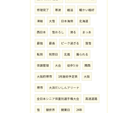
修理完了
寒波
婚活
暖かい格好
凍結
大雪
日本海側
北海道
西日本
雪おろし
滑る
まっあ
最強
最長
ピーク過ぎる
落雪
転倒
祝祭日
北風
煽られる
体調管理
大会
徒歩5 分
関西
大阪府堺市
3月施術予定表
大阪
堺市
大浜だいしんアリーナ
全日本シニア体重別選手権大会
高速道路
雪
銀世界
開業日
24年