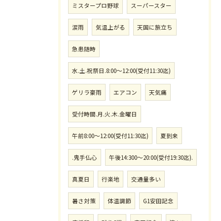
ミスタープロ野球
スーパースター
涙雨
気温上がる
天国に旅立ち
急患随時
水.土.祝祭日.8:00〜12:00(受付11:30迄)
ゲリラ豪雨
エアコン
天気痛
受付時間.月.火.木.金曜日
午前8:00〜12:00(受付11:30迄)
夏到来
.鬼手仏心
午後14:300〜20:00(受付19:30迄).
真夏日
行楽地
交通量多い
暑さ対策
体温調節
G1安田記念