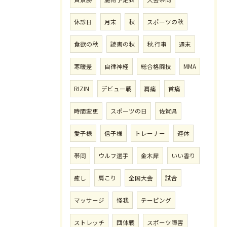
休診日
月末
秋
スポーツの秋
食欲の秋
読書の秋
秋.行事
週末
寒暖差
自律神経
総合格闘技
MMA
RIZIN
デビュー戦
肩痛
首痛
時間変更
スポーツの日
佐賀県
愛子様
信子様
トレーナー
連休
帯同
ウルフ選手
金木犀
いい香り
癒し
肩こり
全国大会
試合
マッサージ
怪我
テーピング
ストレッチ
団体戦
スポーツ障害