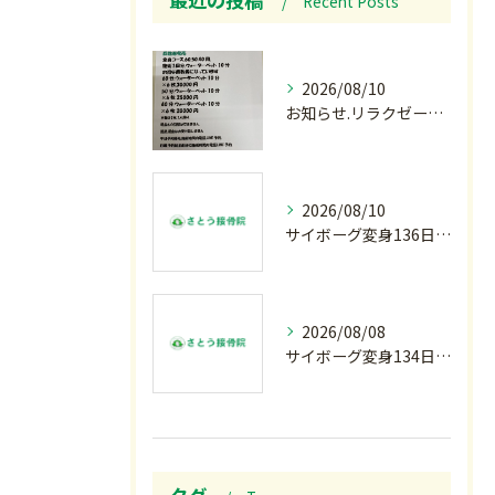
Recent Posts
2026/08/10
お知らせ.リラクゼーション柔.回数券発売
2026/08/10
サイボーグ変身136日目.長崎.原爆81年.恩師命日.柔道インターハイ. メイクデビュー.2歳ダリア賞.GⅢ.エルムS. GⅢ.レパードS. GⅢ.CBC賞.応援印結果…月曜の朝〜
2026/08/08
サイボーグ変身134日目.ゾロ目.お盆休み.甲子園.佐野日大.麦倉監督37年振り白星.柔道インターハイ.2歳ダリア賞.GⅢ.エルムS. GⅢ.レパードS. GⅢ.CBC賞.応援印…土曜の朝〜