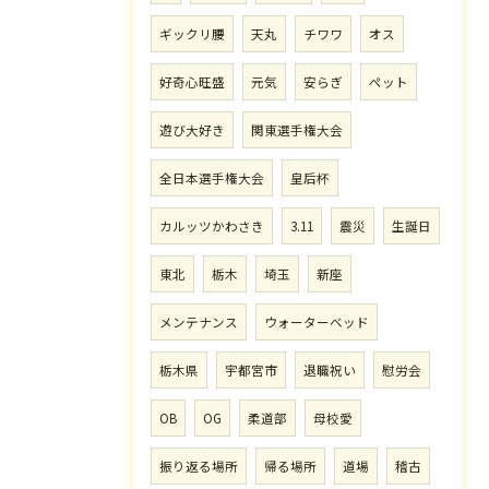
ギックリ腰
天丸
チワワ
オス
好奇心旺盛
元気
安らぎ
ペット
遊び大好き
関東選手権大会
全日本選手権大会
皇后杯
カルッツかわさき
3.11
震災
生誕日
東北
栃木
埼玉
新座
メンテナンス
ウォーターベッド
栃木県
宇都宮市
退職祝い
慰労会
OB
OG
柔道部
母校愛
振り返る場所
帰る場所
道場
稽古