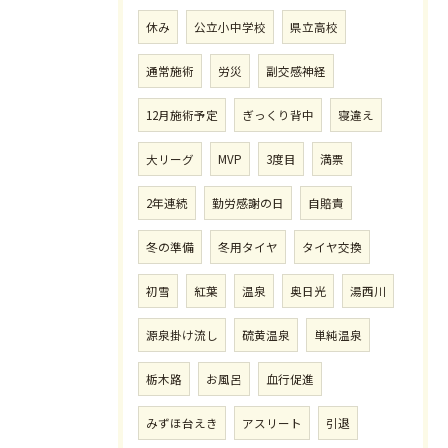
休み
公立小中学校
県立高校
通常施術
労災
副交感神経
12月施術予定
ぎっくり背中
寝違え
大リーグ
MVP
3度目
満票
2年連続
勤労感謝の日
自賠責
冬の準備
冬用タイヤ
タイヤ交換
初雪
紅葉
温泉
奥日光
湯西川
源泉掛け流し
硫黄温泉
単純温泉
栃木路
お風呂
血行促進
みずほ台えき
アスリート
引退