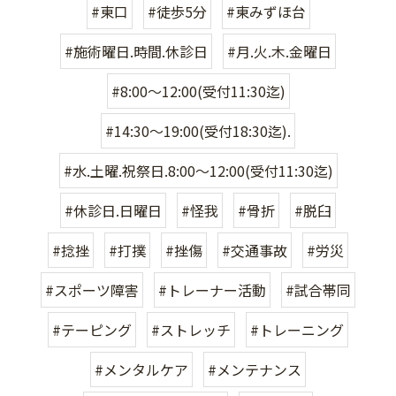
#東口
#徒歩5分
#東みずほ台
#施術曜日.時間.休診日
#月.火.木.金曜日
#8:00〜12:00(受付11:30迄)
#14:30〜19:00(受付18:30迄).
#水.土曜.祝祭日.8:00〜12:00(受付11:30迄)
#休診日.日曜日
#怪我
#骨折
#脱臼
#捻挫
#打撲
#挫傷
#交通事故
#労災
#スポーツ障害
#トレーナー活動
#試合帯同
#テーピング
#ストレッチ
#トレーニング
#メンタルケア
#メンテナンス