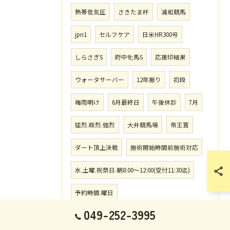
熱帯低気圧
さきたま杯
浦和競馬
jpn1
セルフケア
日米HR300号
しらさぎS
府中牝馬S
応援印結果
ウォータサーバー
12年振り
初段
梅雨明け
6月最終日
午後休診
7月
猛烈.殺烈.強烈
大井競馬場
帝王賞
ダート頂上決戦
施術開始時間前施術対応
水.土曜.祝祭日.朝8:00〜12:00(受付11:30迄)
予約時間.曜日
049-252-3995
月.火.木.金曜日.12:30〜14:00迄)
風