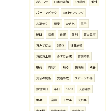
お知らせ
日本武道館
9月場所
番付
パラリンピック
国別ランキング
お墓参り
蕎麦
かき氷
玉子
脱臼
挫傷
故郷
足利
富士見市
東みずほ台
3連休
祝日施術
東武東上線
みずほ台駅
体調不良
腰痛
肩凝り
痛み
偏頭痛
残暑
気合の施術
交通事故
スポーツ外傷
振替休日
半日
50-50
大谷選手
本塁打
盗塁
千秋楽
大の里
貴景勝
施術予定表
大会帯同