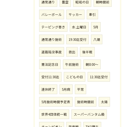
通常通り
曇空
昭和の日
朝時間前
バレーボール
サッカー
牽引
テーピング巻き
水.土曜日
5月
通常通り施術
19:30迄受付
八潮
道路陥没事故
救出
後半戦
憲法記念日
午前施術
朝8:00〜
受付11:30迄
こどもの日
11:30迄受付
連休終了
5月病
平常
5月施術時間予定表
施術時間前
太陽
世界4団体統一戦
スーパーバンタム級
チャンピオン
防衛戦
TKO勝ち