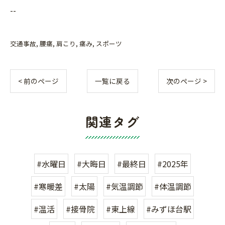
--
交通事故
腰痛
肩こり
痛み
スポーツ
< 前のページ
一覧に戻る
次のページ >
関連タグ
#水曜日
#大晦日
#最終日
#2025年
#寒暖差
#太陽
#気温調節
#体温調節
#温活
#接骨院
#東上線
#みずほ台駅