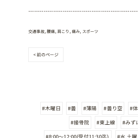
---------------------------------------------------------
交通事故
腰痛
肩こり
痛み
スポーツ
< 前のページ
#木曜日
#曇
#薄陽
#曇り空
#
#接骨院
#東上線
#みず
#8:00〜12:00(受付11:30迄).
#水.土曜日