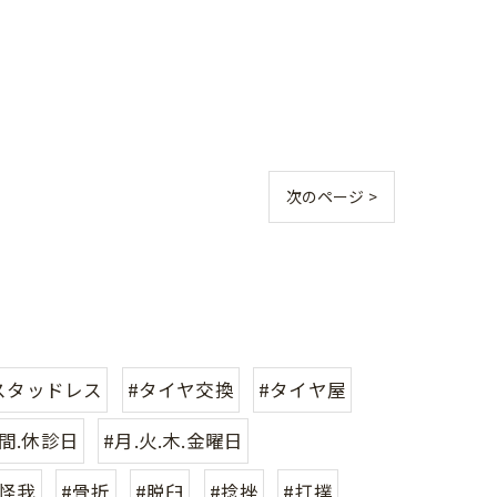
次のページ >
スタッドレス
#タイヤ交換
#タイヤ屋
間.休診日
#月.火.木.金曜日
#怪我
#骨折
#脱臼
#捻挫
#打撲