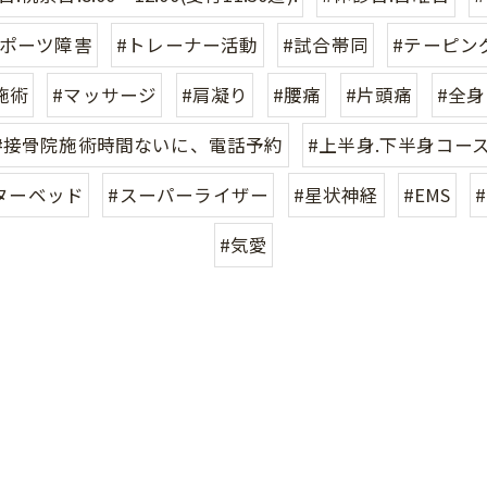
スポーツ障害
#トレーナー活動
#試合帯同
#テーピン
施術
#マッサージ
#肩凝り
#腰痛
#片頭痛
#全
#接骨院施術時間ないに、電話予約
#上半身.下半身コー
ターベッド
#スーパーライザー
#星状神経
#EMS
#
#気愛