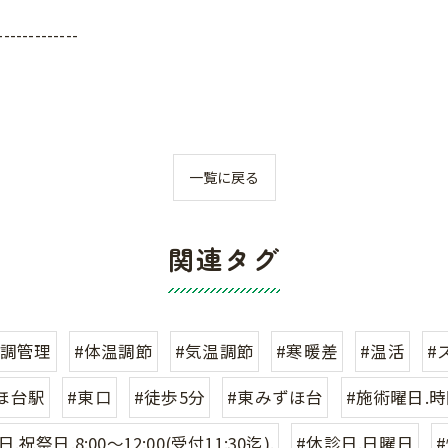
-------------
一覧に戻る
関連タグ
体調管理
#体温調節
#気温調節
#寒暖差
#温活
#
ほ台駅
#東口
#徒歩5分
#東みずほ台
#施術曜日.時
.祝祭日.8:00〜12:00(受付11:30迄).
#休診日.日曜日