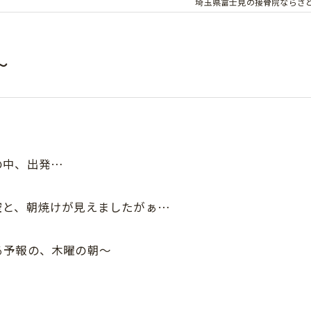
埼玉県富士見の接骨院ならさ
〜
の中、出発…
空と、朝焼けが見えましたがぁ…
る予報の、木曜の朝〜