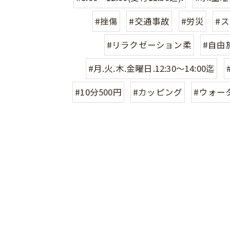
#挫傷
#交通事故
#労災
#
#リラクゼーション柔
#自由
#月.火.木.金曜日.12:30〜14:00迄
#10分500円
#カッピング
#ウォー