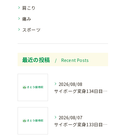
肩こり
痛み
スポーツ
最近の投稿
Recent Posts
2026/08/08
サイボーグ変身134日目.ゾロ目.お盆休み.甲子園.佐野日大.麦倉監督37年振り白星.柔道インターハイ.2歳ダリア賞.GⅢ.エルムS. GⅢ.レパードS. GⅢ.CBC賞.応援印…土曜の朝〜
2026/08/07
サイボーグ変身133日目.広島.原爆.81年.インターハイ初日.金曜の朝〜