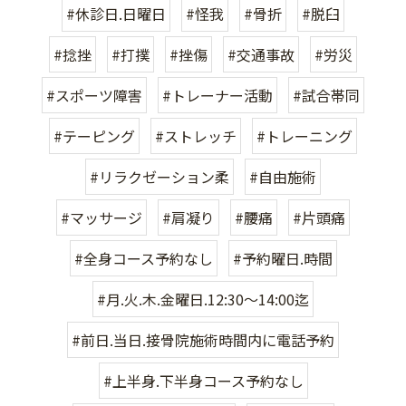
#休診日.日曜日
#怪我
#骨折
#脱臼
#捻挫
#打撲
#挫傷
#交通事故
#労災
#スポーツ障害
#トレーナー活動
#試合帯同
#テーピング
#ストレッチ
#トレーニング
#リラクゼーション柔
#自由施術
#マッサージ
#肩凝り
#腰痛
#片頭痛
#全身コース予約なし
#予約曜日.時間
#月.火.木.金曜日.12:30〜14:00迄
#前日.当日.接骨院施術時間内に電話予約
#上半身.下半身コース予約なし