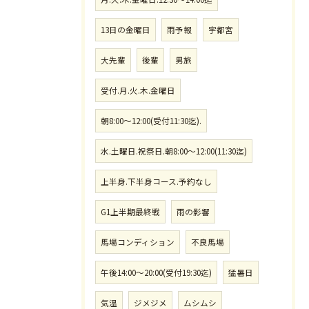
13日の金曜日
雨予報
宇都宮
大先輩
後輩
男旅
受付.月.火.木.金曜日
朝8:00〜12:00(受付11:30迄).
水.土曜日.祝祭日.朝8:00〜12:00(11:30迄)
上半身.下半身コース.予約なし
G1上半期最終戦
雨の影響
馬場コンディション
不良馬場
午後14:00〜20:00(受付19:30迄)
猛暑日
気温
ジメジメ
ムシムシ