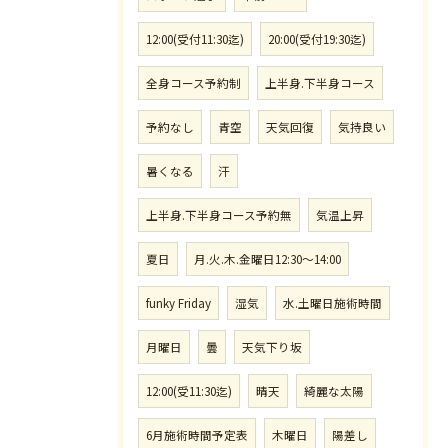
12:00(受付11:30迄)
20:00(受付19:30迄)
全身コース予約制
上半身.下半身コース
予約なし
青空
天気回復
気持良い
暑くなる
汗
上半身.下半身コース予約無
気温上昇
夏日
月.火.木.金曜日12:30〜14:00
funky Friday
湿気
水.土曜日施術時間
月曜日
曇
天気下り坂
12:00(受11:30迄)
晴天
綺麗な太陽
6月施術時間予定表
木曜日
陽差し