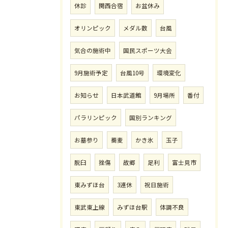
休診
関西合宿
お盆休み
オリンピック
メダル数
台風
気合の施術中
国民スポーツ大会
9月施術予定
台風10号
環境変化
お知らせ
日本武道館
9月場所
番付
パラリンピック
国別ランキング
お墓参り
蕎麦
かき氷
玉子
脱臼
挫傷
故郷
足利
富士見市
東みずほ台
3連休
祝日施術
東武東上線
みずほ台駅
体調不良