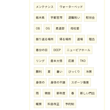
メンテナンス
ウォーターベッド
栃木県
宇都宮市
退職祝い
慰労会
OB
OG
柔道部
母校愛
振り返る場所
帰る場所
道場
稽古
春分の日
DEEP
ニューピアホール
リング
倉本大悟
応援
TKO
勝利
夏
暑い
びっくり
冷房
身体の
身体の不調
スポーツ傷害
雨
微弱
新年度
春
新しい門出
暖房
料金改正
予約制