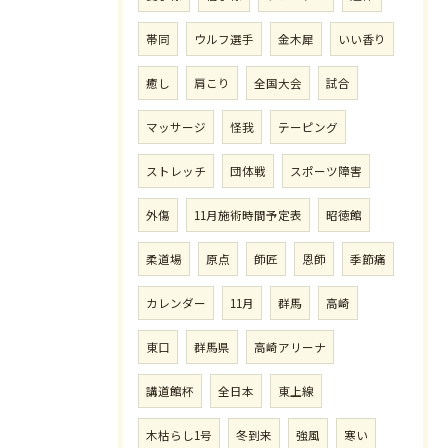
帯同
ウルフ選手
金木犀
いい香り
癒し
肩こり
全国大会
試合
マッサージ
怪我
テーピング
ストレッチ
団体戦
スポーツ障害
外傷
11月施術時間予定表
昭徳館
柔道場
原点
師匠
恩師
季節痛
カレンダー
11月
群馬
高崎
東口
群馬県
高崎アリーナ
講道館杯
全日本
東上線
木枯らし1号
冬到来
強風
寒い