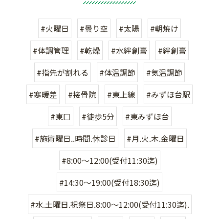
#火曜日
#曇り空
#太陽
#朝焼け
#体調管理
#乾燥
#水絆創膏
#絆創膏
#指先が割れる
#体温調節
#気温調節
#寒暖差
#接骨院
#東上線
#みずほ台駅
#東口
#徒歩5分
#東みずほ台
#施術曜日..時間.休診日
#月.火.木.金曜日
#8:00〜12:00(受付11:30迄)
#14:30〜19:00(受付18:30迄)
#水.土曜日.祝祭日.8:00〜12:00(受付11:30迄).