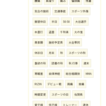
腰痛
肩凝り
痛み
偏頭痛
残暑
気合の施術
交通事故
スポーツ外傷
振替休日
半日
50-50
大谷選手
本塁打
盗塁
千秋楽
大の里
貴景勝
施術予定表
大会帯同
休診日
月末
秋
スポーツの秋
食欲の秋
読書の秋
秋.行事
週末
寒暖差
自律神経
総合格闘技
MMA
RIZIN
デビュー戦
肩痛
首痛
時間変更
スポーツの日
佐賀県
愛子様
信子様
トレーナー
連休