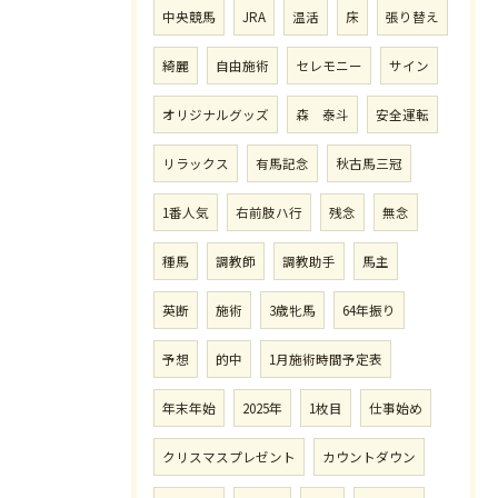
中央競馬
JRA
温活
床
張り替え
綺麗
自由施術
セレモニー
サイン
オリジナルグッズ
森 泰斗
安全運転
リラックス
有馬記念
秋古馬三冠
1番人気
右前肢ハ行
残念
無念
種馬
調教師
調教助手
馬主
英断
施術
3歳牝馬
64年振り
予想
的中
1月施術時間予定表
年末年始
2025年
1枚目
仕事始め
クリスマスプレゼント
カウントダウン