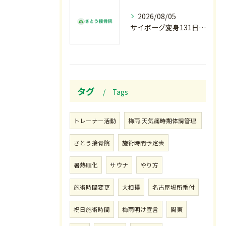
2026/08/05
サイボーグ変身131日目.甲子園開幕.日曜.リラクゼーション柔.水曜の朝〜
タグ
Tags
トレーナー活動
梅雨.天気痛時期体調管理.
さとう接骨院
施術時間予定表
暑熱順化
サウナ
やり方
施術時間変更
大相撲
名古屋場所番付
祝日施術時間
梅雨明け宣言
関東