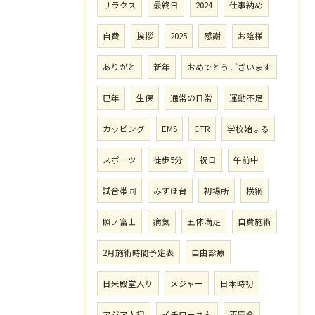
リラクス
最終日
2024
仕事納め
自費
挨拶
2025
感謝
お陰様
ありがと
新年
おめでとうございます
巳年
生保
通常の日常
運動不足
カッピング
EMS
CTR
学校始まる
スポーツ
徒歩5分
祝日
午前中
試合帯同
みずほ台
初場所
横綱
照ノ富士
病気
五体満足
自費施術
2月施術時間予定表
自由診療
日米殿堂入り
メジャー
日本時初
アジア人初
イチローさん
不完全