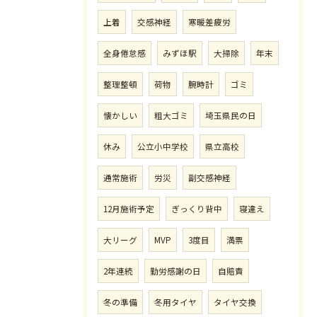
上着
交感神経
寒暖差疲労
全身倦怠感
みずほ駅
大掃除
年末
整理整頓
荷物
腕時計
ゴミ
懐かしい
粗大ゴミ
埼玉県民の日
休み
公立小中学校
県立高校
通常施術
労災
副交感神経
12月施術予定
ぎっくり背中
寝違え
大リーグ
MVP
3度目
満票
2年連続
勤労感謝の日
自賠責
冬の準備
冬用タイヤ
タイヤ交換