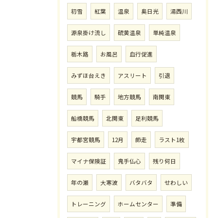
初雪
紅葉
温泉
奥日光
湯西川
源泉掛け流し
硫黄温泉
単純温泉
栃木路
お風呂
血行促進
みずほ台えき
アスリート
引退
競馬
騎手
地方競馬
南関東
船橋競馬
北関東
足利競馬
宇都宮競馬
12月
師走
ラスト1枚
マイナ保険証
鬼手仏心
残り何日
年の瀬
大寒波
バタバタ
せわしい
トレーニング
ホームセンター
準備