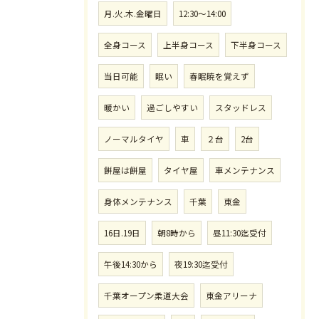
月.火.木.金曜日
12:30〜14:00
全身コース
上半身コース
下半身コース
当日可能
眠い
春眠暁を覚えず
暖かい
過ごしやすい
スタッドレス
ノーマルタイヤ
車
２台
2台
餅屋は餅屋
タイヤ屋
車メンテナンス
身体メンテナンス
千葉
東金
16日.19日
朝8時から
昼11:30迄受付
午後14:30から
夜19:30迄受付
千葉オープン柔道大会
東金アリーナ