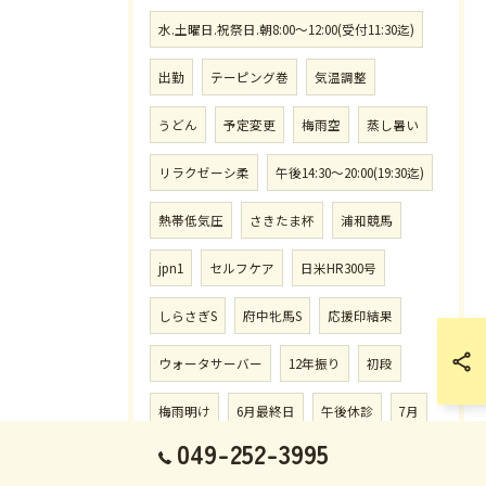
水.土曜日.祝祭日.朝8:00〜12:00(受付11:30迄)
出勤
テーピング巻
気温調整
うどん
予定変更
梅雨空
蒸し暑い
リラクゼーシ柔
午後14:30〜20:00(19:30迄)
熱帯低気圧
さきたま杯
浦和競馬
jpn1
セルフケア
日米HR300号
しらさぎS
府中牝馬S
応援印結果
ウォータサーバー
12年振り
初段
梅雨明け
6月最終日
午後休診
7月
049-252-3995
猛烈.殺烈.強烈
大井競馬場
帝王賞