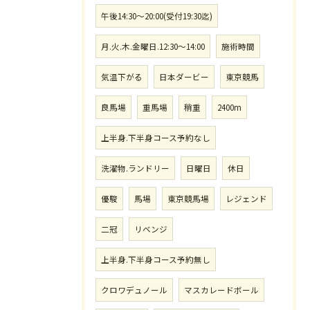
午後14:30〜20:00(受付19:30迄)
月.火.木.金曜日.12:30〜14:00
施術時間
気温下がる
日本ダービー
東京競馬
良馬場
重馬場
稍重
2400m
上半身.下半身コース予約なし
洗濯物.ランドリー
日曜日
休日
優駿
馬場
東京競馬場
レジェンド
二冠
リベンジ
上半身.下半身コース予約無し
クロワデュノール
マスカレードボール