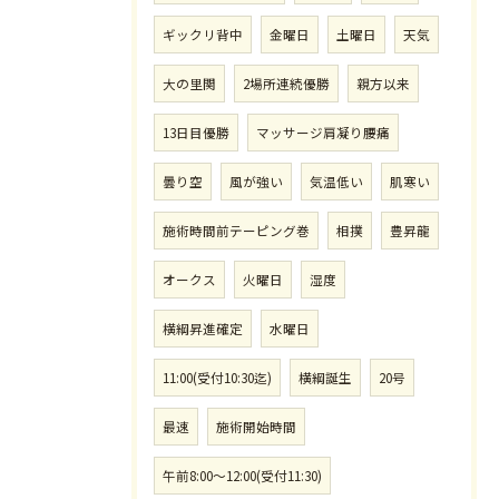
ギックリ背中
金曜日
土曜日
天気
大の里関
2場所連続優勝
親方以来
13日目優勝
マッサージ肩凝り腰痛
曇り空
風が強い
気温低い
肌寒い
施術時間前テーピング巻
相撲
豊昇龍
オークス
火曜日
湿度
横綱昇進確定
水曜日
11:00(受付10:30迄)
横綱誕生
20号
最速
施術開始時間
午前8:00〜12:00(受付11:30)