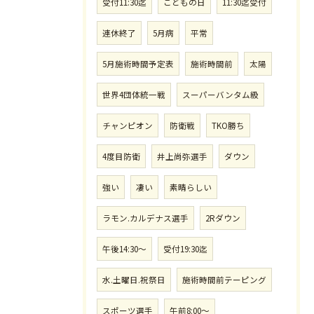
受付11:30迄
こどもの日
11:30迄受付
連休終了
5月病
平常
5月施術時間予定表
施術時間前
太陽
世界4団体統一戦
スーパーバンタム級
チャンピオン
防衛戦
TKO勝ち
4度目防衛
井上尚弥選手
ダウン
強い
凄い
素晴らしい
ラモン.カルデナス選手
2Rダウン
午後14:30〜
受付19:30迄
水.土曜日.祝祭日
施術時間前テーピング
スポーツ選手
午前8:00〜