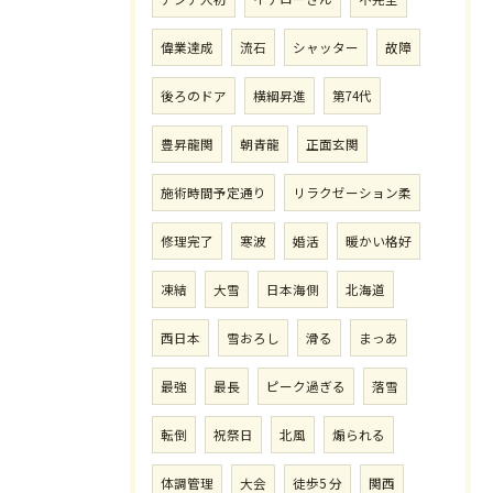
偉業達成
流石
シャッター
故障
後ろのドア
横綱昇進
第74代
豊昇龍関
朝青龍
正面玄関
施術時間予定通り
リラクゼーション柔
修理完了
寒波
婚活
暖かい格好
凍結
大雪
日本海側
北海道
西日本
雪おろし
滑る
まっあ
最強
最長
ピーク過ぎる
落雪
転倒
祝祭日
北風
煽られる
体調管理
大会
徒歩5 分
関西