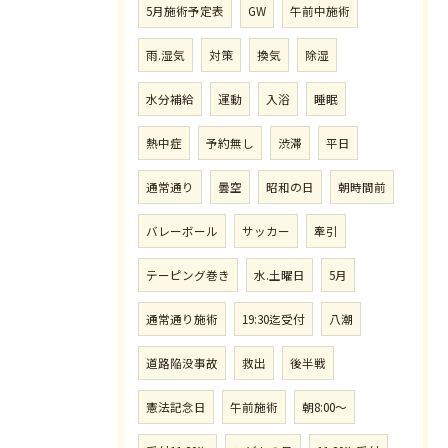
5月施術予定表
GW
午前中施術
雨.湿気
対策
換気
除湿
水分補給
運動
入浴
睡眠
熱中症
予約無し
渋滞
平日
通常通り
曇空
昭和の日
朝時間前
バレーボール
サッカー
牽引
テーピング巻き
水.土曜日
5月
通常通り施術
19:30迄受付
八潮
道路陥没事故
救出
後半戦
憲法記念日
午前施術
朝8:00〜