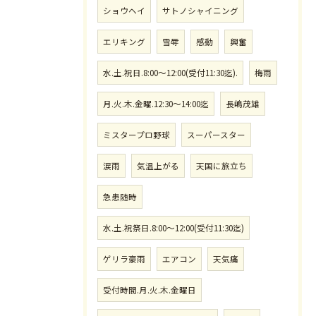
ショウヘイ
サトノシャイニング
エリキング
雪辱
感動
興奮
水.土.祝日.8:00〜12:00(受付11:30迄).
梅雨
月.火.木.金曜.12:30〜14:00迄
長嶋茂雄
ミスタープロ野球
スーパースター
涙雨
気温上がる
天国に旅立ち
急患随時
水.土.祝祭日.8:00〜12:00(受付11:30迄)
ゲリラ豪雨
エアコン
天気痛
受付時間.月.火.木.金曜日