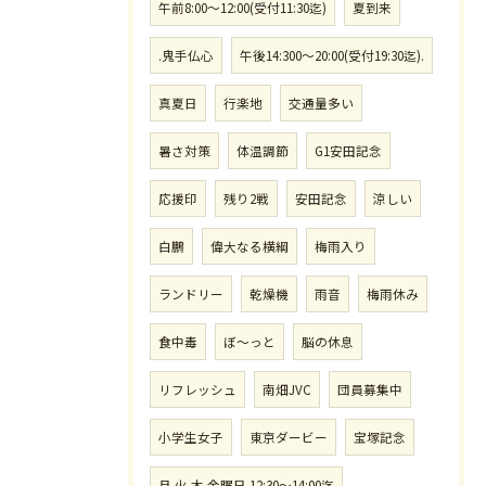
午前8:00〜12:00(受付11:30迄)
夏到来
.鬼手仏心
午後14:300〜20:00(受付19:30迄).
真夏日
行楽地
交通量多い
暑さ対策
体温調節
G1安田記念
応援印
残り2戦
安田記念
涼しい
白鵬
偉大なる横綱
梅雨入り
ランドリー
乾燥機
雨音
梅雨休み
食中毒
ぼ〜っと
脳の休息
リフレッシュ
南畑JVC
団員募集中
小学生女子
東京ダービー
宝塚記念
月.火.木.金曜日.12:30〜14:00迄