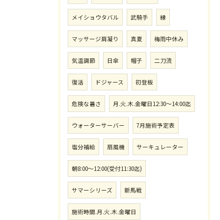
メイショウタバル
武騎手
縁
マッサージ肩凝り
真夏
梅雨中休み
気温調節
日傘
帽子
二刀流
復活
ドジャース
初登板
危険な暑さ
月.火.木.金曜日12:30〜14:00迄
ウォーターサーバー
7月施術予定表
塩分補給
扇風機
サーキュレーター
朝8:00〜12:00(受付11:30迄)
サマーシリーズ
新馬戦
施術時間.月.火.木.金曜日