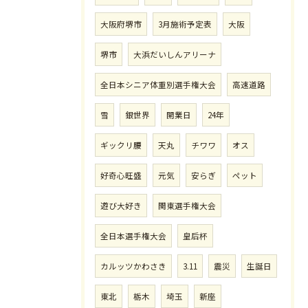
大阪府堺市
3月施術予定表
大阪
堺市
大浜だいしんアリーナ
全日本シニア体重別選手権大会
高速道路
雪
銀世界
開業日
24年
ギックリ腰
天丸
チワワ
オス
好奇心旺盛
元気
安らぎ
ペット
遊び大好き
関東選手権大会
全日本選手権大会
皇后杯
カルッツかわさき
3.11
震災
生誕日
東北
栃木
埼玉
新座