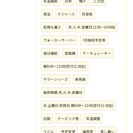
気温調節
日傘
帽子
二刀流
復活
ドジャース
初登板
危険な暑さ
月.火.木.金曜日12:30〜14:00迄
ウォーターサーバー
7月施術予定表
塩分補給
扇風機
サーキュレーター
朝8:00〜12:00(受付11:30迄)
サマーシリーズ
新馬戦
施術時間.月.火.木.金曜日
水.土曜日.祝祭日.朝8:00〜12:00(受付11:30迄)
出勤
テーピング巻
気温調整
うどん
予定変更
梅雨空
蒸し暑い