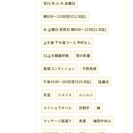
受付.月.火.木.金曜日
朝8:00〜12:00(受付11:30迄).
水.土曜日.祝祭日.朝8:00〜12:00(11:30迄)
上半身.下半身コース.予約なし
G1上半期最終戦
雨の影響
馬場コンディション
不良馬場
午後14:00〜20:00(受付19:30迄)
猛暑日
気温
ジメジメ
ムシムシ
メイショウタバル
武騎手
縁
マッサージ肩凝り
真夏
梅雨中休み