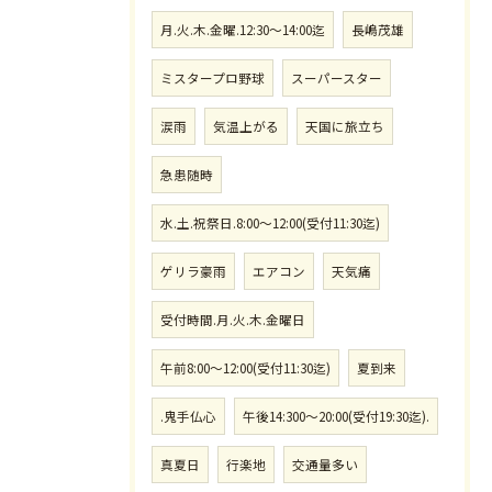
月.火.木.金曜.12:30〜14:00迄
長嶋茂雄
ミスタープロ野球
スーパースター
涙雨
気温上がる
天国に旅立ち
急患随時
水.土.祝祭日.8:00〜12:00(受付11:30迄)
ゲリラ豪雨
エアコン
天気痛
受付時間.月.火.木.金曜日
午前8:00〜12:00(受付11:30迄)
夏到来
.鬼手仏心
午後14:300〜20:00(受付19:30迄).
真夏日
行楽地
交通量多い