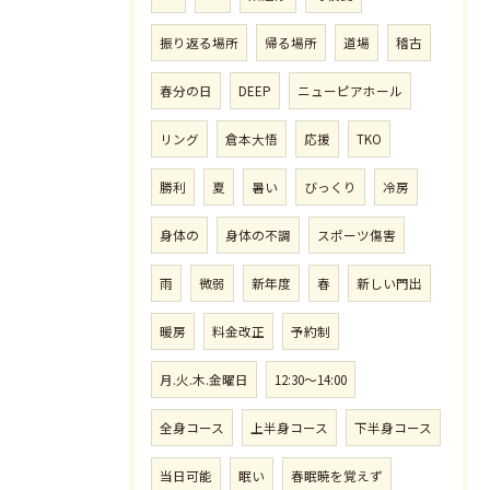
振り返る場所
帰る場所
道場
稽古
春分の日
DEEP
ニューピアホール
リング
倉本大悟
応援
TKO
勝利
夏
暑い
びっくり
冷房
身体の
身体の不調
スポーツ傷害
雨
微弱
新年度
春
新しい門出
暖房
料金改正
予約制
月.火.木.金曜日
12:30〜14:00
全身コース
上半身コース
下半身コース
当日可能
眠い
春眠暁を覚えず