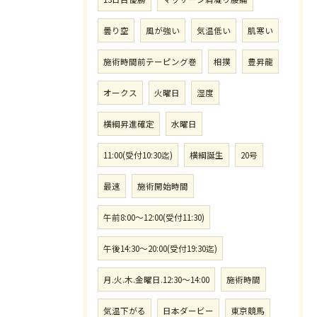
曇り空
風が強い
気温低い
肌寒い
施術時間前テーピング巻
相撲
豊昇龍
オークス
火曜日
湿度
横綱昇進確定
水曜日
11:00(受付10:30迄)
横綱誕生
20号
最速
施術開始時間
午前8:00〜12:00(受付11:30)
午後14:30〜20:00(受付19:30迄)
月.火.木.金曜日.12:30〜14:00
施術時間
気温下がる
日本ダービー
東京競馬