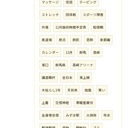
マッサージ
怪我
テーピング
ストレッチ
団体戦
スポーツ障害
外傷
11月施術時間予定表
昭徳館
柔道場
原点
師匠
恩師
季節痛
カレンダー
11月
群馬
高崎
東口
群馬県
高崎アリーナ
講道館杯
全日本
東上線
木枯らし1号
冬到来
強風
寒い
上着
交感神経
寒暖差疲労
全身倦怠感
みずほ駅
大掃除
年末
整理整頓
荷物
腕時計
ゴミ