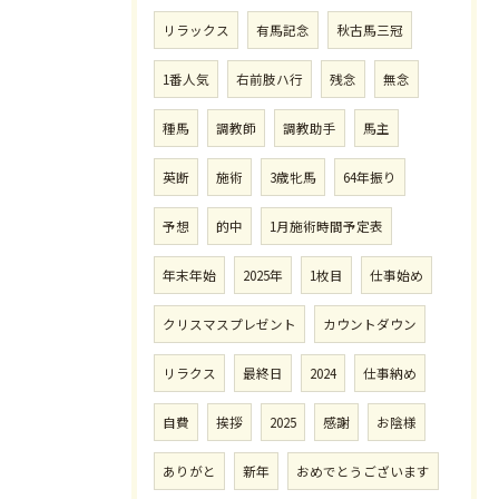
リラックス
有馬記念
秋古馬三冠
1番人気
右前肢ハ行
残念
無念
種馬
調教師
調教助手
馬主
英断
施術
3歳牝馬
64年振り
予想
的中
1月施術時間予定表
年末年始
2025年
1枚目
仕事始め
クリスマスプレゼント
カウントダウン
リラクス
最終日
2024
仕事納め
自費
挨拶
2025
感謝
お陰様
ありがと
新年
おめでとうございます