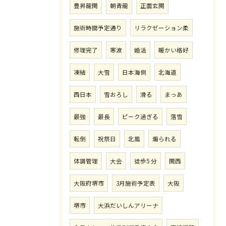
豊昇龍関
朝青龍
正面玄関
施術時間予定通り
リラクゼーション柔
修理完了
寒波
婚活
暖かい格好
凍結
大雪
日本海側
北海道
西日本
雪おろし
滑る
まっあ
最強
最長
ピーク過ぎる
落雪
転倒
祝祭日
北風
煽られる
体調管理
大会
徒歩5 分
関西
大阪府堺市
3月施術予定表
大阪
堺市
大浜だいしんアリーナ