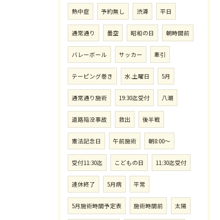
熱中症
予約無し
渋滞
平日
通常通り
曇空
昭和の日
朝時間前
バレーボール
サッカー
牽引
テーピング巻き
水.土曜日
5月
通常通り施術
19:30迄受付
八潮
道路陥没事故
救出
後半戦
憲法記念日
午前施術
朝8:00〜
受付11:30迄
こどもの日
11:30迄受付
連休終了
5月病
平常
5月施術時間予定表
施術時間前
太陽