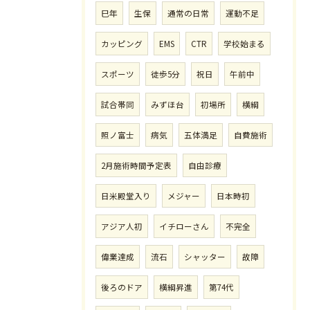
巳年
生保
通常の日常
運動不足
カッピング
EMS
CTR
学校始まる
スポーツ
徒歩5分
祝日
午前中
試合帯同
みずほ台
初場所
横綱
照ノ富士
病気
五体満足
自費施術
2月施術時間予定表
自由診療
日米殿堂入り
メジャー
日本時初
アジア人初
イチローさん
不完全
偉業達成
流石
シャッター
故障
後ろのドア
横綱昇進
第74代