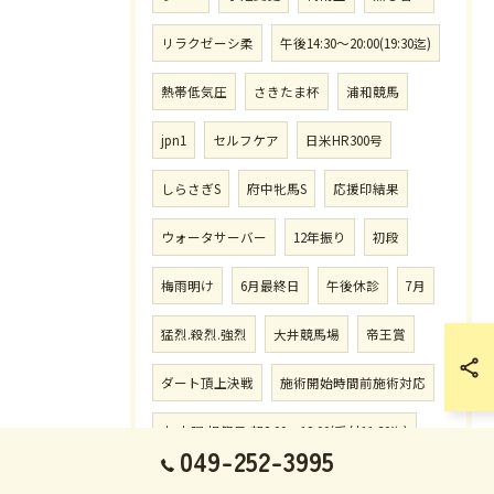
リラクゼーシ柔
午後14:30〜20:00(19:30迄)
熱帯低気圧
さきたま杯
浦和競馬
jpn1
セルフケア
日米HR300号
しらさぎS
府中牝馬S
応援印結果
ウォータサーバー
12年振り
初段
梅雨明け
6月最終日
午後休診
7月
猛烈.殺烈.強烈
大井競馬場
帝王賞
ダート頂上決戦
施術開始時間前施術対応
水.土曜.祝祭日.朝8:00〜12:00(受付11:30迄)
049-252-3995
予約時間.曜日