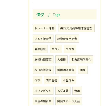
タグ
Tags
トレーナー活動
梅雨.天気痛時期体調管理.
さとう接骨院
施術時間予定表
暑熱順化
サウナ
やり方
施術時間変更
大相撲
名古屋場所番付
祝日施術時間
梅雨明け宣言
関東
休診
関西合宿
お盆休み
オリンピック
メダル数
台風
気合の施術中
国民スポーツ大会