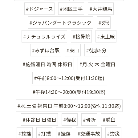
#ドジャース
#地区王手
#大井競馬
#ジャパンダートクラシック
#3冠
#ナチュラルライズ
#接骨院
#東上線
#みずほ台駅
#東口
#徒歩5分
#施術曜日.時間.休診日
#月.火.木.金曜日
#午前8:00〜12:00(受付11:30迄)
#午後14:30〜20:00(受付19:30迄)
#水.土曜.祝祭日.午前8:00〜12:00(受付11:30迄)
#休診日.日曜日
#怪我
#骨折
#脱臼
#捻挫
#打撲
#挫傷
#交通事故
#労災