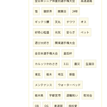
全日本シニア体重別選手権大会
高速道路
雪
銀世界
開業日
24年
ギックリ腰
天丸
チワワ
オス
好奇心旺盛
元気
安らぎ
ペット
遊び大好き
関東選手権大会
全日本選手権大会
皇后杯
カルッツかわさき
3.11
震災
生誕日
東北
栃木
埼玉
新座
メンテナンス
ウォーターベッド
栃木県
宇都宮市
退職祝い
慰労会
OB
OG
柔道部
母校愛