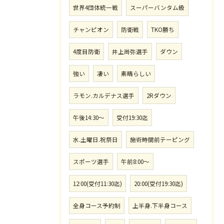
世界4団体統一戦
スーパーバンタム級
チャンピオン
防衛戦
TKO勝ち
4度目防衛
井上尚弥選手
ダウン
強い
凄い
素晴らしい
ラモン.カルデナス選手
2Rダウン
午後14:30〜
受付19:30迄
水.土曜日.祝祭日
施術時間前テーピング
スポーツ選手
午前8:00〜
12:00(受付11:30迄)
20:00(受付19:30迄)
全身コース予約制
上半身.下半身コース