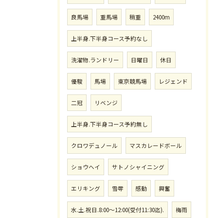
良馬場
重馬場
稍重
2400m
上半身.下半身コース予約なし
洗濯物.ランドリー
日曜日
休日
優駿
馬場
東京競馬場
レジェンド
二冠
リベンジ
上半身.下半身コース予約無し
クロワデュノール
マスカレードボール
ショウヘイ
サトノシャイニング
エリキング
雪辱
感動
興奮
水.土.祝日.8:00〜12:00(受付11:30迄).
梅雨