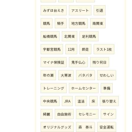
みずほ台えき
アスリート
引退
競馬
騎手
地方競馬
南関東
船橋競馬
北関東
足利競馬
宇都宮競馬
12月
師走
ラスト1枚
マイナ保険証
鬼手仏心
残り何日
年の瀬
大寒波
バタバタ
せわしい
トレーニング
ホームセンター
準備
中央競馬
JRA
温活
床
張り替え
綺麗
自由施術
セレモニー
サイン
オリジナルグッズ
森 泰斗
安全運転