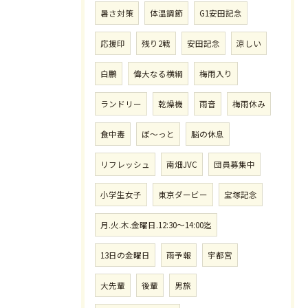
暑さ対策
体温調節
G1安田記念
応援印
残り2戦
安田記念
涼しい
白鵬
偉大なる横綱
梅雨入り
ランドリー
乾燥機
雨音
梅雨休み
食中毒
ぼ〜っと
脳の休息
リフレッシュ
南畑JVC
団員募集中
小学生女子
東京ダービー
宝塚記念
月.火.木.金曜日.12:30〜14:00迄
13日の金曜日
雨予報
宇都宮
大先輩
後輩
男旅