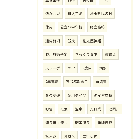
懐かしい
粗大ゴミ
埼玉県民の日
休み
公立小中学校
県立高校
通常施術
労災
副交感神経
12月施術予定
ぎっくり背中
寝違え
大リーグ
MVP
3度目
満票
2年連続
勤労感謝の日
自賠責
冬の準備
冬用タイヤ
タイヤ交換
初雪
紅葉
温泉
奥日光
湯西川
源泉掛け流し
硫黄温泉
単純温泉
栃木路
お風呂
血行促進