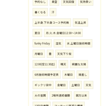
予約なし
青空
天気回復
気持良い
暑くなる
汗
上半身.下半身コース予約無
気温上昇
夏日
月.火.木.金曜日12:30〜14:00
funky Friday
湿気
水.土曜日施術時間
月曜日
曇
天気下り坂
12:00(受11:30迄)
晴天
綺麗な太陽
6月施術時間予定表
木曜日
陽差し
ギックリ背中
金曜日
土曜日
天気
大の里関
2場所連続優勝
親方以来
13日目優勝
マッサージ肩凝り腰痛