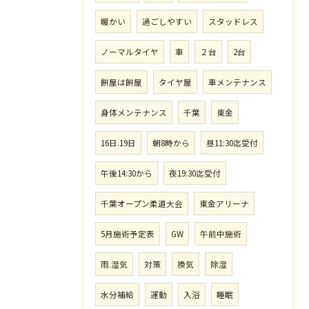
暖かい
過ごしやすい
スタッドレス
ノーマルタイヤ
車
２台
2台
餅屋は餅屋
タイヤ屋
車メンテナンス
身体メンテナンス
千葉
東金
16日.19日
朝8時から
昼11:30迄受付
午後14:30から
夜19:30迄受付
千葉オープン柔道大会
東金アリーナ
5月施術予定表
GW
午前中施術
雨.湿気
対策
換気
除湿
水分補給
運動
入浴
睡眠