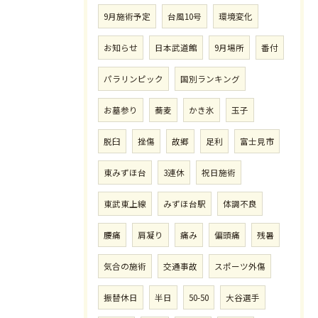
9月施術予定
台風10号
環境変化
お知らせ
日本武道館
9月場所
番付
パラリンピック
国別ランキング
お墓参り
蕎麦
かき氷
玉子
脱臼
挫傷
故郷
足利
富士見市
東みずほ台
3連休
祝日施術
東武東上線
みずほ台駅
体調不良
腰痛
肩凝り
痛み
偏頭痛
残暑
気合の施術
交通事故
スポーツ外傷
振替休日
半日
50-50
大谷選手