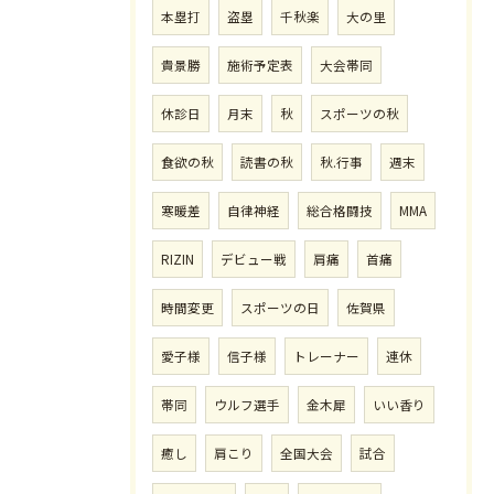
本塁打
盗塁
千秋楽
大の里
貴景勝
施術予定表
大会帯同
休診日
月末
秋
スポーツの秋
食欲の秋
読書の秋
秋.行事
週末
寒暖差
自律神経
総合格闘技
MMA
RIZIN
デビュー戦
肩痛
首痛
時間変更
スポーツの日
佐賀県
愛子様
信子様
トレーナー
連休
帯同
ウルフ選手
金木犀
いい香り
癒し
肩こり
全国大会
試合