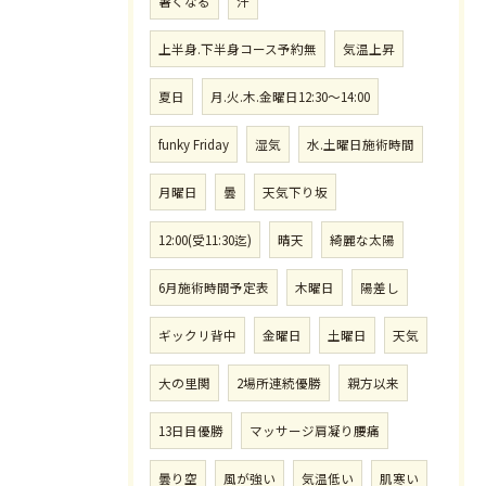
暑くなる
汗
上半身.下半身コース予約無
気温上昇
夏日
月.火.木.金曜日12:30〜14:00
funky Friday
湿気
水.土曜日施術時間
月曜日
曇
天気下り坂
12:00(受11:30迄)
晴天
綺麗な太陽
6月施術時間予定表
木曜日
陽差し
ギックリ背中
金曜日
土曜日
天気
大の里関
2場所連続優勝
親方以来
13日目優勝
マッサージ肩凝り腰痛
曇り空
風が強い
気温低い
肌寒い