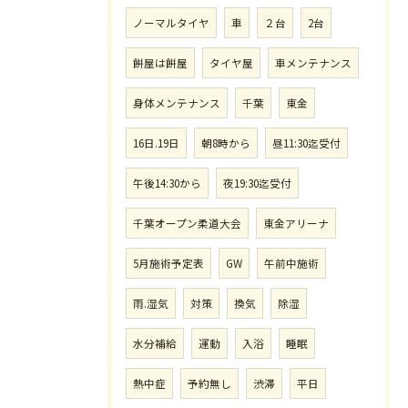
ノーマルタイヤ
車
２台
2台
餅屋は餅屋
タイヤ屋
車メンテナンス
身体メンテナンス
千葉
東金
16日.19日
朝8時から
昼11:30迄受付
午後14:30から
夜19:30迄受付
千葉オープン柔道大会
東金アリーナ
5月施術予定表
GW
午前中施術
雨.湿気
対策
換気
除湿
水分補給
運動
入浴
睡眠
熱中症
予約無し
渋滞
平日