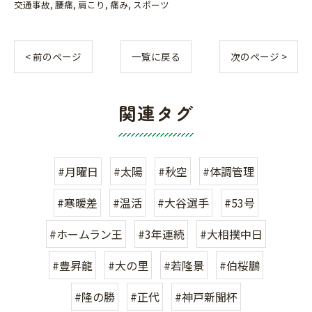
交通事故
腰痛
肩こり
痛み
スポーツ
< 前のページ
一覧に戻る
次のページ >
関連タグ
#月曜日
#太陽
#秋空
#体調管理
#寒暖差
#温活
#大谷選手
#53号
#ホームラン王
#3年連続
#大相撲中日
#豊昇龍
#大の里
#若隆景
#伯桜鵬
#隆の勝
#正代
#神戸新聞杯