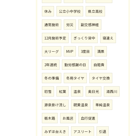
休み
公立小中学校
県立高校
通常施術
労災
副交感神経
12月施術予定
ぎっくり背中
寝違え
大リーグ
MVP
3度目
満票
2年連続
勤労感謝の日
自賠責
冬の準備
冬用タイヤ
タイヤ交換
初雪
紅葉
温泉
奥日光
湯西川
源泉掛け流し
硫黄温泉
単純温泉
栃木路
お風呂
血行促進
みずほ台えき
アスリート
引退