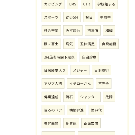
カッピング
EMS
CTR
学校始まる
スポーツ
徒歩5分
祝日
午前中
試合帯同
みずほ台
初場所
横綱
照ノ富士
病気
五体満足
自費施術
2月施術時間予定表
自由診療
日米殿堂入り
メジャー
日本時初
アジア人初
イチローさん
不完全
偉業達成
流石
シャッター
故障
後ろのドア
横綱昇進
第74代
豊昇龍関
朝青龍
正面玄関