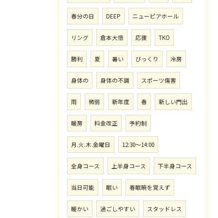
春分の日
DEEP
ニューピアホール
リング
倉本大悟
応援
TKO
勝利
夏
暑い
びっくり
冷房
身体の
身体の不調
スポーツ傷害
雨
微弱
新年度
春
新しい門出
暖房
料金改正
予約制
月.火.木.金曜日
12:30〜14:00
全身コース
上半身コース
下半身コース
当日可能
眠い
春眠暁を覚えず
暖かい
過ごしやすい
スタッドレス