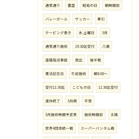
通常通り
曇空
昭和の日
朝時間前
バレーボール
サッカー
牽引
テーピング巻き
水.土曜日
5月
通常通り施術
19:30迄受付
八潮
道路陥没事故
救出
後半戦
憲法記念日
午前施術
朝8:00〜
受付11:30迄
こどもの日
11:30迄受付
連休終了
5月病
平常
5月施術時間予定表
施術時間前
太陽
世界4団体統一戦
スーパーバンタム級