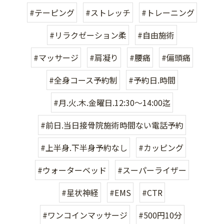
#テーピング
#ストレッチ
#トレーニング
#リラクゼーション柔
#自由施術
#マッサージ
#肩凝り
#腰痛
#偏頭痛
#全身コース予約制
#予約日.時間
#月.火.木.金曜日.12:30〜14:00迄
#前日.当日接骨院施術時間ない電話予約
#上半身.下半身予約なし
#カッピング
#ウォーターベッド
#スーパーライザー
#星状神経
#EMS
#CTR
#ワンコインマッサージ
#500円10分