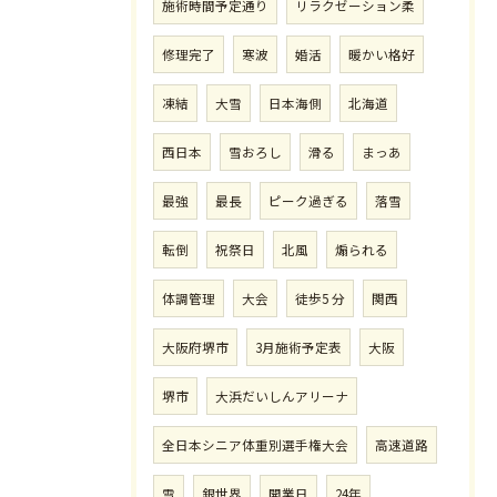
施術時間予定通り
リラクゼーション柔
修理完了
寒波
婚活
暖かい格好
凍結
大雪
日本海側
北海道
西日本
雪おろし
滑る
まっあ
最強
最長
ピーク過ぎる
落雪
転倒
祝祭日
北風
煽られる
体調管理
大会
徒歩5 分
関西
大阪府堺市
3月施術予定表
大阪
堺市
大浜だいしんアリーナ
全日本シニア体重別選手権大会
高速道路
雪
銀世界
開業日
24年