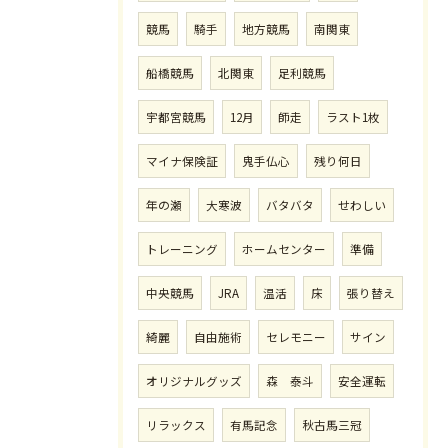
競馬
騎手
地方競馬
南関東
船橋競馬
北関東
足利競馬
宇都宮競馬
12月
師走
ラスト1枚
マイナ保険証
鬼手仏心
残り何日
年の瀬
大寒波
バタバタ
せわしい
トレーニング
ホームセンター
準備
中央競馬
JRA
温活
床
張り替え
綺麗
自由施術
セレモニー
サイン
オリジナルグッズ
森 泰斗
安全運転
リラックス
有馬記念
秋古馬三冠