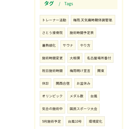
タグ
Tags
トレーナー活動
梅雨.天気痛時期体調管理.
さとう接骨院
施術時間予定表
暑熱順化
サウナ
やり方
施術時間変更
大相撲
名古屋場所番付
祝日施術時間
梅雨明け宣言
関東
休診
関西合宿
お盆休み
オリンピック
メダル数
台風
気合の施術中
国民スポーツ大会
9月施術予定
台風10号
環境変化