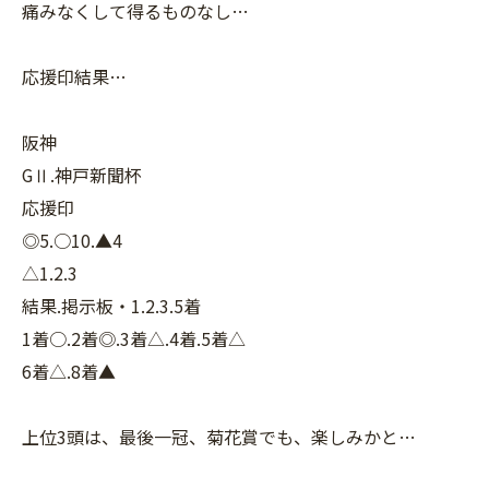
痛みなくして得るものなし…
応援印結果…
阪神
GⅡ.神戸新聞杯
応援印
◎5.○10.▲4
△1.2.3
結果.掲示板・1.2.3.5着
1着○.2着◎.3着△.4着.5着△
6着△.8着▲
上位3頭は、最後一冠、菊花賞でも、楽しみかと…