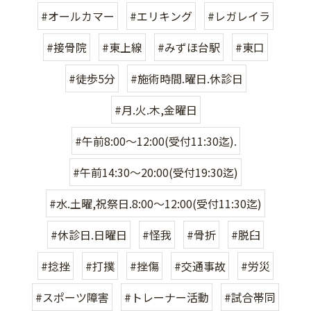
#オールカマー
#エリキング
#レガレイラ
#接骨院
#東上線
#みずほ台駅
#東口
#徒歩5分
#施術時間.曜日.休診日
#月.火.木,金曜日
#午前8:00〜12:00(受付11:30迄).
#午前14:30〜20:00(受付19:30迄)
#水.土曜,祝祭日.8:00〜12:00(受付11:30迄)
#休診日.日曜日
#怪我
#骨折
#脱臼
#捻挫
#打撲
#挫傷
#交通事故
#労災
#スポーツ障害
#トレーナー活動
#試合帯同