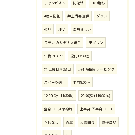
チャンピオン
防衛戦
TKO勝ち
4度目防衛
井上尚弥選手
ダウン
強い
凄い
素晴らしい
ラモン.カルデナス選手
2Rダウン
午後14:30〜
受付19:30迄
水.土曜日.祝祭日
施術時間前テーピング
スポーツ選手
午前8:00〜
12:00(受付11:30迄)
20:00(受付19:30迄)
全身コース予約制
上半身.下半身コース
予約なし
青空
天気回復
気持良い