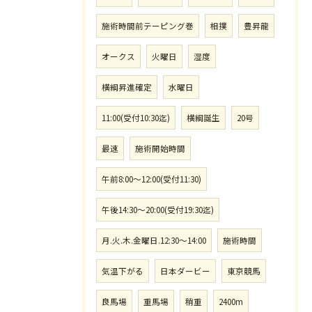
施術時間前テーピング巻
相撲
豊昇龍
オークス
火曜日
湿度
横綱昇進確定
水曜日
11:00(受付10:30迄)
横綱誕生
20号
最速
施術開始時間
午前8:00〜12:00(受付11:30)
午後14:30〜20:00(受付19:30迄)
月.火.木.金曜日.12:30〜14:00
施術時間
気温下がる
日本ダービー
東京競馬
良馬場
重馬場
稍重
2400m