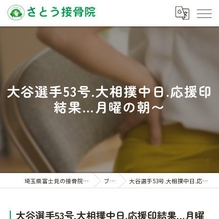
大谷選手53号.大相撲中日.応援印
結果…月曜の朝〜
埼玉県富士見の接骨院ならさとう接骨院
ブログ
大谷選手53号.大相撲中日.応援印結果…月曜の朝〜
大谷選手53号.大相撲中日.応援印結果…月曜