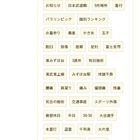
お知らせ
日本武道館
9月場所
番付
パラリンピック
国別ランキング
お墓参り
蕎麦
かき氷
玉子
脱臼
挫傷
故郷
足利
富士見市
東みずほ台
3連休
祝日施術
東武東上線
みずほ台駅
体調不良
腰痛
肩凝り
痛み
偏頭痛
残暑
気合の施術
交通事故
スポーツ外傷
振替休日
半日
50-50
大谷選手
本塁打
盗塁
千秋楽
大の里