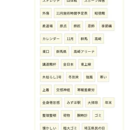
ストレッチ
団体戦
スポーツ障害
外傷
11月施術時間予定表
昭徳館
柔道場
原点
師匠
恩師
季節痛
カレンダー
11月
群馬
高崎
東口
群馬県
高崎アリーナ
講道館杯
全日本
東上線
木枯らし1号
冬到来
強風
寒い
上着
交感神経
寒暖差疲労
全身倦怠感
みずほ駅
大掃除
年末
整理整頓
荷物
腕時計
ゴミ
懐かしい
粗大ゴミ
埼玉県民の日