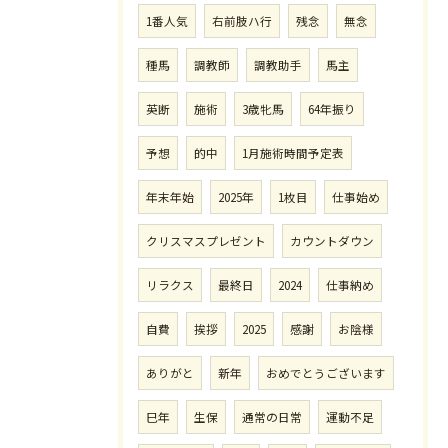
1番人気
右前肢ハ行
残念
無念
種馬
調教師
調教助手
馬主
英断
施術
3歳牝馬
64年振り
予想
的中
1月施術時間予定表
年末年始
2025年
1枚目
仕事始め
クリスマスプレゼント
カウントダウン
リラクス
最終日
2024
仕事納め
自費
挨拶
2025
感謝
お陰様
ありがと
新年
おめでとうございます
巳年
生保
通常の日常
運動不足