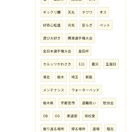
ギックリ腰
天丸
チワワ
オス
好奇心旺盛
元気
安らぎ
ペット
遊び大好き
関東選手権大会
全日本選手権大会
皇后杯
カルッツかわさき
3.11
震災
生誕日
東北
栃木
埼玉
新座
メンテナンス
ウォーターベッド
栃木県
宇都宮市
退職祝い
慰労会
OB
OG
柔道部
母校愛
振り返る場所
帰る場所
道場
稽古