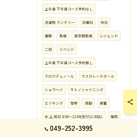
上半身.下半身コース予約なし
洗濯物.ランドリー
日曜日
休日
優駿
馬場
東京競馬場
レジェンド
二冠
リベンジ
上半身.下半身コース予約無し
クロワデュノール
マスカレードボール
ショウヘイ
サトノシャイニング
エリキング
雪辱
感動
興奮
水.土.祝日.8:00〜12:00(受付11:30迄).
梅雨
049-252-3995
月.火.木.金曜.12:30〜14:00迄
長嶋茂雄