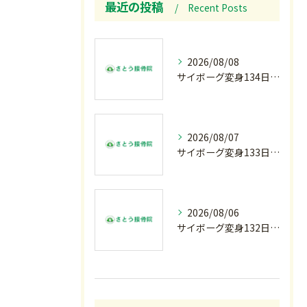
最近の投稿
Recent Posts
2026/08/08
サイボーグ変身134日目.ゾロ目.お盆休み.甲子園.佐野日大.麦倉監督37年振り白星.柔道インターハイ.2歳ダリア賞.GⅢ.エルムS. GⅢ.レパードS. GⅢ.CBC賞.応援印…土曜の朝〜
2026/08/07
サイボーグ変身133日目.広島.原爆.81年.インターハイ初日.金曜の朝〜
2026/08/06
サイボーグ変身132日目.お知らせ.和歌山.インターハイ.柔道開幕…木曜の朝〜