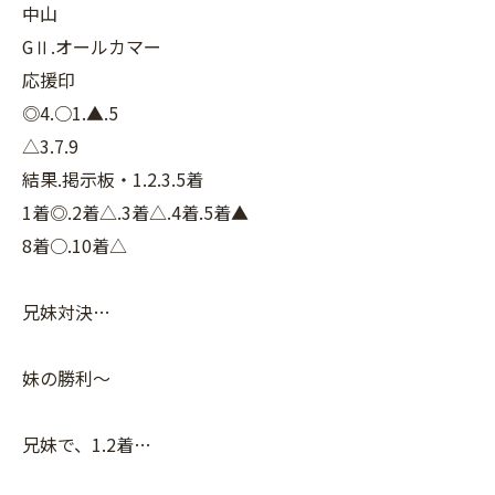
中山
GⅡ.オールカマー
応援印
◎4.○1.▲.5
△3.7.9
結果.掲示板・1.2.3.5着
1着◎.2着△.3着△.4着.5着▲
8着○.10着△
兄妹対決…
妹の勝利〜
兄妹で、1.2着…