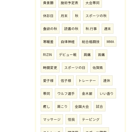
貴景勝
施術予定表
大会帯同
休診日
月末
秋
スポーツの秋
食欲の秋
読書の秋
秋.行事
週末
寒暖差
自律神経
総合格闘技
MMA
RIZIN
デビュー戦
肩痛
首痛
時間変更
スポーツの日
佐賀県
愛子様
信子様
トレーナー
連休
帯同
ウルフ選手
金木犀
いい香り
癒し
肩こり
全国大会
試合
マッサージ
怪我
テーピング