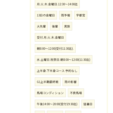
月.火.木.金曜日.12:30〜14:00迄
13日の金曜日
雨予報
宇都宮
大先輩
後輩
男旅
受付.月.火.木.金曜日
朝8:00〜12:00(受付11:30迄).
水.土曜日.祝祭日.朝8:00〜12:00(11:30迄)
上半身.下半身コース.予約なし
G1上半期最終戦
雨の影響
馬場コンディション
不良馬場
午後14:00〜20:00(受付19:30迄)
猛暑日