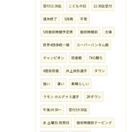
受付11:30迄
こどもの日
11:30迄受付
連休終了
5月病
平常
5月施術時間予定表
施術時間前
太陽
世界4団体統一戦
スーパーバンタム級
チャンピオン
防衛戦
TKO勝ち
4度目防衛
井上尚弥選手
ダウン
強い
凄い
素晴らしい
ラモン.カルデナス選手
2Rダウン
午後14:30〜
受付19:30迄
水.土曜日.祝祭日
施術時間前テーピング