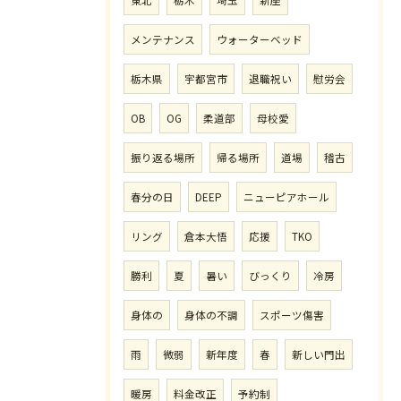
メンテナンス
ウォーターベッド
栃木県
宇都宮市
退職祝い
慰労会
OB
OG
柔道部
母校愛
振り返る場所
帰る場所
道場
稽古
春分の日
DEEP
ニューピアホール
リング
倉本大悟
応援
TKO
勝利
夏
暑い
びっくり
冷房
身体の
身体の不調
スポーツ傷害
雨
微弱
新年度
春
新しい門出
暖房
料金改正
予約制