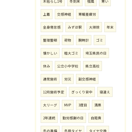
木枯らし1号
冬到来
強風
寒い
上着
交感神経
寒暖差疲労
全身倦怠感
みずほ駅
大掃除
年末
整理整頓
荷物
腕時計
ゴミ
懐かしい
粗大ゴミ
埼玉県民の日
休み
公立小中学校
県立高校
通常施術
労災
副交感神経
12月施術予定
ぎっくり背中
寝違え
大リーグ
MVP
3度目
満票
2年連続
勤労感謝の日
自賠責
冬の準備
冬用タイヤ
タイヤ交換