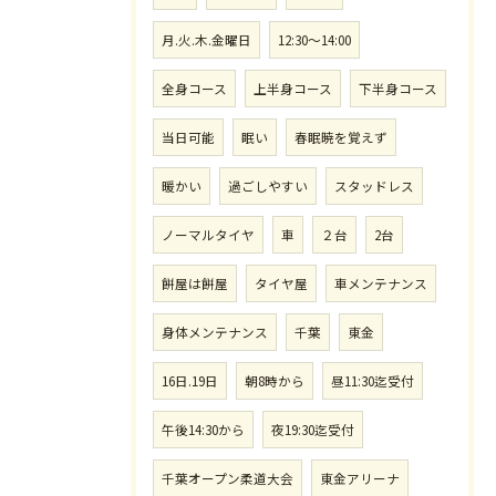
月.火.木.金曜日
12:30〜14:00
全身コース
上半身コース
下半身コース
当日可能
眠い
春眠暁を覚えず
暖かい
過ごしやすい
スタッドレス
ノーマルタイヤ
車
２台
2台
餅屋は餅屋
タイヤ屋
車メンテナンス
身体メンテナンス
千葉
東金
16日.19日
朝8時から
昼11:30迄受付
午後14:30から
夜19:30迄受付
千葉オープン柔道大会
東金アリーナ