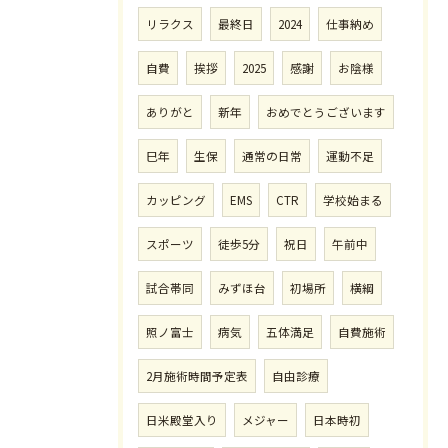
リラクス
最終日
2024
仕事納め
自費
挨拶
2025
感謝
お陰様
ありがと
新年
おめでとうございます
巳年
生保
通常の日常
運動不足
カッピング
EMS
CTR
学校始まる
スポーツ
徒歩5分
祝日
午前中
試合帯同
みずほ台
初場所
横綱
照ノ富士
病気
五体満足
自費施術
2月施術時間予定表
自由診療
日米殿堂入り
メジャー
日本時初