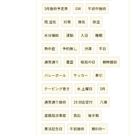
5月施術予定表
GW
午前中施術
雨.湿気
対策
換気
除湿
水分補給
運動
入浴
睡眠
熱中症
予約無し
渋滞
平日
通常通り
曇空
昭和の日
朝時間前
バレーボール
サッカー
牽引
テーピング巻き
水.土曜日
5月
通常通り施術
19:30迄受付
八潮
道路陥没事故
救出
後半戦
憲法記念日
午前施術
朝8:00〜