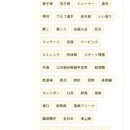
愛子様
信子様
トレーナー
連休
帯同
ウルフ選手
金木犀
いい香り
癒し
肩こり
全国大会
試合
マッサージ
怪我
テーピング
ストレッチ
団体戦
スポーツ障害
外傷
11月施術時間予定表
昭徳館
柔道場
原点
師匠
恩師
季節痛
カレンダー
11月
群馬
高崎
東口
群馬県
高崎アリーナ
講道館杯
全日本
東上線