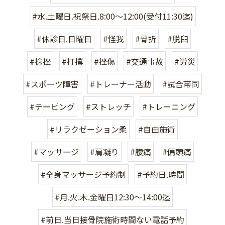
#水.土曜日.祝祭日.8:00〜12:00(受付11:30迄)
#休診日.日曜日
#怪我
#骨折
#脱臼
#捻挫
#打撲
#挫傷
#交通事故
#労災
#スポーツ障害
#トレーナー活動
#試合帯同
#テーピング
#ストレッチ
#トレーニング
#リラクゼーション柔
#自由施術
#マッサージ
#肩凝り
#腰痛
#偏頭痛
#全身マッサージ予約制
#予約日.時間
#月.火.木.金曜日12:30〜14:00迄
#前日.当日接骨院施術時間ない電話予約