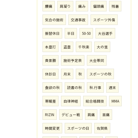
腰痛
肩凝り
痛み
偏頭痛
残暑
気合の施術
交通事故
スポーツ外傷
振替休日
半日
50-50
大谷選手
本塁打
盗塁
千秋楽
大の里
貴景勝
施術予定表
大会帯同
休診日
月末
秋
スポーツの秋
食欲の秋
読書の秋
秋.行事
週末
寒暖差
自律神経
総合格闘技
MMA
RIZIN
デビュー戦
肩痛
首痛
時間変更
スポーツの日
佐賀県