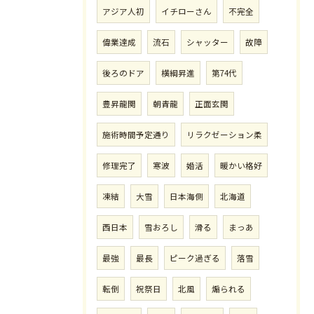
アジア人初
イチローさん
不完全
偉業達成
流石
シャッター
故障
後ろのドア
横綱昇進
第74代
豊昇龍関
朝青龍
正面玄関
施術時間予定通り
リラクゼーション柔
修理完了
寒波
婚活
暖かい格好
凍結
大雪
日本海側
北海道
西日本
雪おろし
滑る
まっあ
最強
最長
ピーク過ぎる
落雪
転倒
祝祭日
北風
煽られる