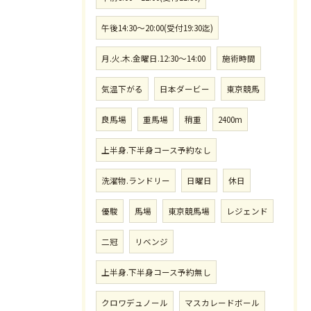
午後14:30〜20:00(受付19:30迄)
月.火.木.金曜日.12:30〜14:00
施術時間
気温下がる
日本ダービー
東京競馬
良馬場
重馬場
稍重
2400m
上半身.下半身コース予約なし
洗濯物.ランドリー
日曜日
休日
優駿
馬場
東京競馬場
レジェンド
二冠
リベンジ
上半身.下半身コース予約無し
クロワデュノール
マスカレードボール