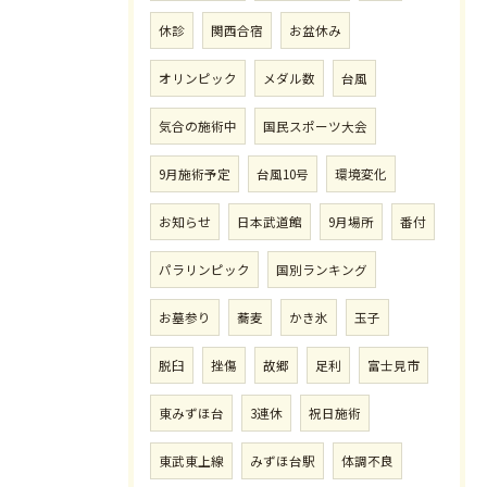
休診
関西合宿
お盆休み
オリンピック
メダル数
台風
気合の施術中
国民スポーツ大会
9月施術予定
台風10号
環境変化
お知らせ
日本武道館
9月場所
番付
パラリンピック
国別ランキング
お墓参り
蕎麦
かき氷
玉子
脱臼
挫傷
故郷
足利
富士見市
東みずほ台
3連休
祝日施術
東武東上線
みずほ台駅
体調不良