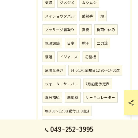
気温
ジメジメ
ムシムシ
メイショウタバル
武騎手
縁
マッサージ肩凝り
真夏
梅雨中休み
気温調節
日傘
帽子
二刀流
復活
ドジャース
初登板
危険な暑さ
月.火.木.金曜日12:30〜14:00迄
ウォーターサーバー
7月施術予定表
塩分補給
扇風機
サーキュレーター
朝8:00〜12:00(受付11:30迄)
サマーシリーズ
新馬戦
049-252-3995
施術時間.月.火.木.金曜日