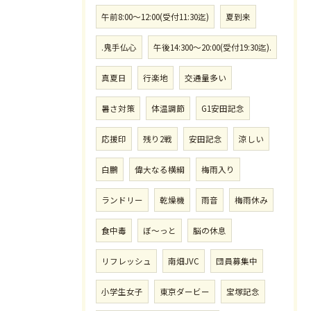
午前8:00〜12:00(受付11:30迄)
夏到来
.鬼手仏心
午後14:300〜20:00(受付19:30迄).
真夏日
行楽地
交通量多い
暑さ対策
体温調節
G1安田記念
応援印
残り2戦
安田記念
涼しい
白鵬
偉大なる横綱
梅雨入り
ランドリー
乾燥機
雨音
梅雨休み
食中毒
ぼ〜っと
脳の休息
リフレッシュ
南畑JVC
団員募集中
小学生女子
東京ダービー
宝塚記念