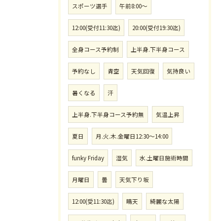
スポーツ選手
午前8:00〜
12:00(受付11:30迄)
20:00(受付19:30迄)
全身コース予約制
上半身.下半身コース
予約なし
青空
天気回復
気持良い
暑くなる
汗
上半身.下半身コース予約無
気温上昇
夏日
月.火.木.金曜日12:30〜14:00
funky Friday
湿気
水.土曜日施術時間
月曜日
曇
天気下り坂
12:00(受11:30迄)
晴天
綺麗な太陽