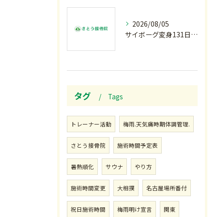
2026/08/05
サイボーグ変身131日目.甲子園開幕.日曜.リラクゼーション柔.水曜の朝〜
タグ
Tags
トレーナー活動
梅雨.天気痛時期体調管理.
さとう接骨院
施術時間予定表
暑熱順化
サウナ
やり方
施術時間変更
大相撲
名古屋場所番付
祝日施術時間
梅雨明け宣言
関東