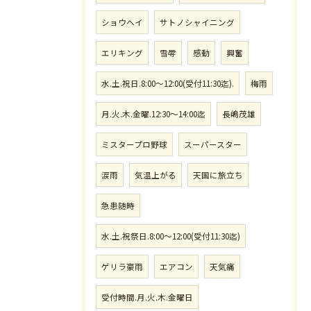
ショウヘイ
サトノシャイニング
エリキング
雪辱
感動
興奮
水.土.祝日.8:00〜12:00(受付11:30迄).
梅雨
月.火.木.金曜.12:30〜14:00迄
長嶋茂雄
ミスタープロ野球
スーパースター
涙雨
気温上がる
天国に旅立ち
急患随時
水.土.祝祭日.8:00〜12:00(受付11:30迄)
ゲリラ豪雨
エアコン
天気痛
受付時間.月.火.木.金曜日