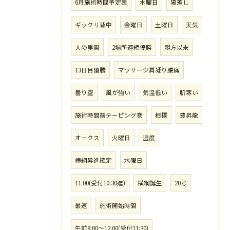
6月施術時間予定表
木曜日
陽差し
ギックリ背中
金曜日
土曜日
天気
大の里関
2場所連続優勝
親方以来
13日目優勝
マッサージ肩凝り腰痛
曇り空
風が強い
気温低い
肌寒い
施術時間前テーピング巻
相撲
豊昇龍
オークス
火曜日
湿度
横綱昇進確定
水曜日
11:00(受付10:30迄)
横綱誕生
20号
最速
施術開始時間
午前8:00〜12:00(受付11:30)