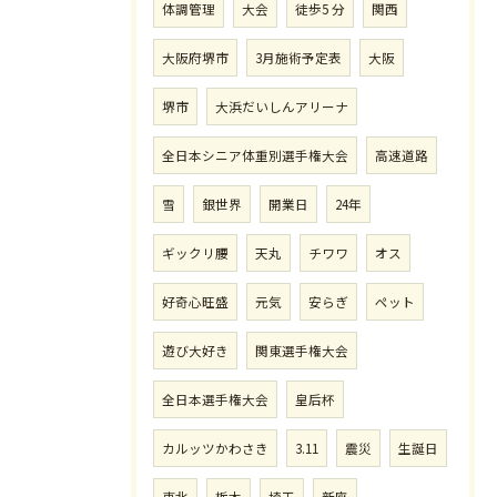
体調管理
大会
徒歩5 分
関西
大阪府堺市
3月施術予定表
大阪
堺市
大浜だいしんアリーナ
全日本シニア体重別選手権大会
高速道路
雪
銀世界
開業日
24年
ギックリ腰
天丸
チワワ
オス
好奇心旺盛
元気
安らぎ
ペット
遊び大好き
関東選手権大会
全日本選手権大会
皇后杯
カルッツかわさき
3.11
震災
生誕日
東北
栃木
埼玉
新座