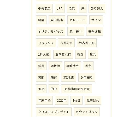
中央競馬
JRA
温活
床
張り替え
綺麗
自由施術
セレモニー
サイン
オリジナルグッズ
森 泰斗
安全運転
リラックス
有馬記念
秋古馬三冠
1番人気
右前肢ハ行
残念
無念
種馬
調教師
調教助手
馬主
英断
施術
3歳牝馬
64年振り
予想
的中
1月施術時間予定表
年末年始
2025年
1枚目
仕事始め
クリスマスプレゼント
カウントダウン