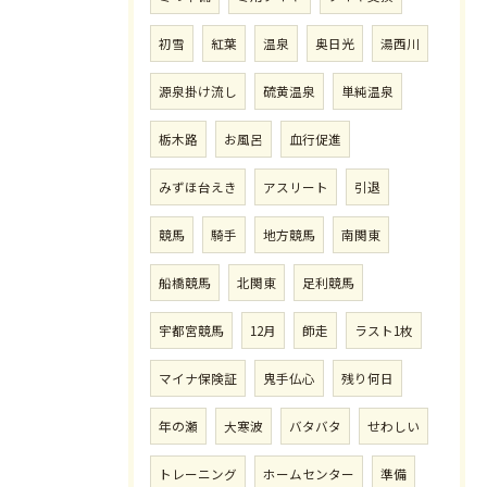
初雪
紅葉
温泉
奥日光
湯西川
源泉掛け流し
硫黄温泉
単純温泉
栃木路
お風呂
血行促進
みずほ台えき
アスリート
引退
競馬
騎手
地方競馬
南関東
船橋競馬
北関東
足利競馬
宇都宮競馬
12月
師走
ラスト1枚
マイナ保険証
鬼手仏心
残り何日
年の瀬
大寒波
バタバタ
せわしい
トレーニング
ホームセンター
準備