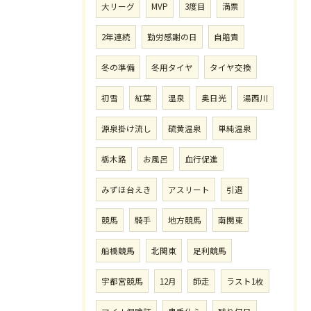
大リーグ
MVP
3度目
満票
2年連続
勤労感謝の日
自賠責
冬の準備
冬用タイヤ
タイヤ交換
初雪
紅葉
温泉
奥日光
湯西川
源泉掛け流し
硫黄温泉
単純温泉
栃木路
お風呂
血行促進
みずほ台えき
アスリート
引退
競馬
騎手
地方競馬
南関東
船橋競馬
北関東
足利競馬
宇都宮競馬
12月
師走
ラスト1枚