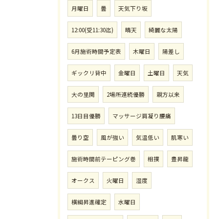
月曜日
曇
天気下り坂
12:00(受11:30迄)
晴天
綺麗な太陽
6月施術時間予定表
木曜日
陽差し
ギックリ背中
金曜日
土曜日
天気
大の里関
2場所連続優勝
親方以来
13日目優勝
マッサージ肩凝り腰痛
曇り空
風が強い
気温低い
肌寒い
施術時間前テーピング巻
相撲
豊昇龍
オークス
火曜日
湿度
横綱昇進確定
水曜日