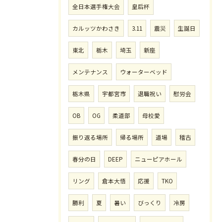
全日本選手権大会
皇后杯
カルッツかわさき
3.11
震災
生誕日
東北
栃木
埼玉
新座
メンテナンス
ウォーターベッド
栃木県
宇都宮市
退職祝い
慰労会
OB
OG
柔道部
母校愛
振り返る場所
帰る場所
道場
稽古
春分の日
DEEP
ニューピアホール
リング
倉本大悟
応援
TKO
勝利
夏
暑い
びっくり
冷房