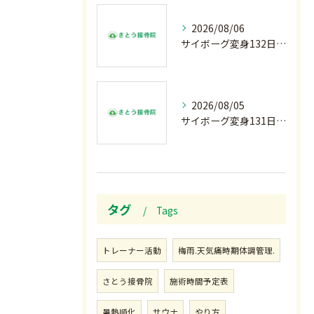
2026/08/06
サイボーグ変身132日目.お知らせ.和歌山.インターハイ.柔道開幕…木曜の朝〜
2026/08/05
サイボーグ変身131日目.甲子園開幕.日曜.リラクゼーション柔.水曜の朝〜
タグ
Tags
トレーナー活動
梅雨.天気痛時期体調管理.
さとう接骨院
施術時間予定表
暑熱順化
サウナ
やり方