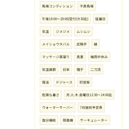
馬場コンディション
不良馬場
午後14:00〜20:00(受付19:30迄)
猛暑日
気温
ジメジメ
ムシムシ
メイショウタバル
武騎手
縁
マッサージ肩凝り
真夏
梅雨中休み
気温調節
日傘
帽子
二刀流
復活
ドジャース
初登板
危険な暑さ
月.火.木.金曜日12:30〜14:00迄
ウォーターサーバー
7月施術予定表
塩分補給
扇風機
サーキュレーター