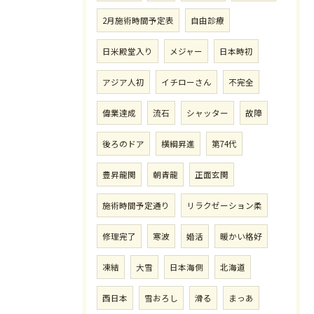
2月施術時間予定表
自由診療
日米殿堂入り
メジャー
日本時初
アジア人初
イチローさん
不完全
偉業達成
流石
シャッター
故障
後ろのドア
横綱昇進
第74代
豊昇龍関
朝青龍
正面玄関
施術時間予定通り
リラクゼーション柔
修理完了
寒波
婚活
暖かい格好
凍結
大雪
日本海側
北海道
西日本
雪おろし
滑る
まっあ