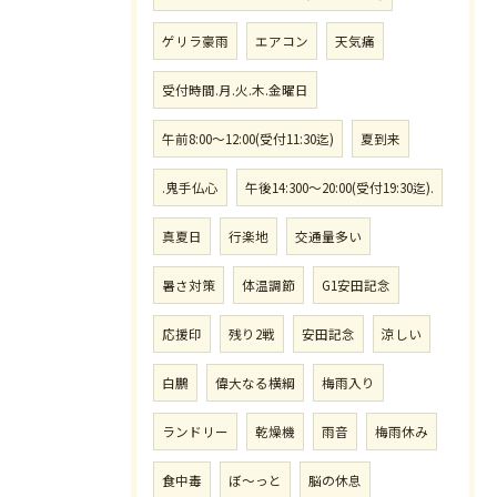
ゲリラ豪雨
エアコン
天気痛
受付時間.月.火.木.金曜日
午前8:00〜12:00(受付11:30迄)
夏到来
.鬼手仏心
午後14:300〜20:00(受付19:30迄).
真夏日
行楽地
交通量多い
暑さ対策
体温調節
G1安田記念
応援印
残り2戦
安田記念
涼しい
白鵬
偉大なる横綱
梅雨入り
ランドリー
乾燥機
雨音
梅雨休み
食中毒
ぼ〜っと
脳の休息