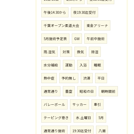
午後14:30から
夜19:30迄受付
千葉オープン柔道大会
東金アリーナ
5月施術予定表
GW
午前中施術
雨.湿気
対策
換気
除湿
水分補給
運動
入浴
睡眠
熱中症
予約無し
渋滞
平日
通常通り
曇空
昭和の日
朝時間前
バレーボール
サッカー
牽引
テーピング巻き
水.土曜日
5月
通常通り施術
19:30迄受付
八潮