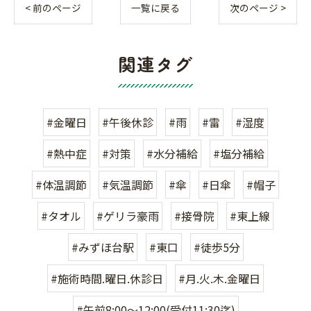
< 前のページ
一覧に戻る
次のページ >
関連タグ
#金曜日
#午後休診
#雨
#雷
#湿度
#熱中症
#対策
#水分補給
#塩分補給
#体温調節
#気温調節
#傘
#日傘
#帽子
#タオル
#ゲリラ豪雨
#接骨院
#東上線
#みずほ台駅
#東口
#徒歩5分
#施術時間.曜日.休診日
#月.火.木.金曜日
#午前8:00〜12:00(受付11:30迄)