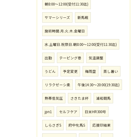
朝8:00〜12:00(受付11:30迄)
サマーシリーズ
新馬戦
施術時間.月.火.木.金曜日
水.土曜日.祝祭日.朝8:00〜12:00(受付11:30迄)
出勤
テーピング巻
気温調整
うどん
予定変更
梅雨空
蒸し暑い
リラクゼーシ柔
午後14:30〜20:00(19:30迄)
熱帯低気圧
さきたま杯
浦和競馬
jpn1
セルフケア
日米HR300号
しらさぎS
府中牝馬S
応援印結果