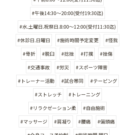
#午後14:30〜20:00(受付19:30迄)
#水.土曜日.祝祭日.8:00〜12:00(受付11:30迄)
#休診日.日曜日
#施術時間予定変更
#怪我
#骨折
#脱臼
#捻挫
#打撲
#挫傷
#交通事故
#労災
#スポーツ障害
#トレーナー活動
#試合帯同
#テーピング
#ストレッチ
#トレーニング
#リラクゼーション柔
#自由施術
#マッサージ
#肩凝り
#腰痛
#偏頭痛
#全身コース予約制
#施術時間.曜日