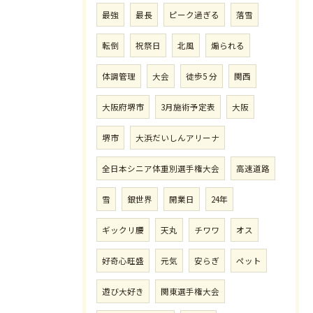
最強
最長
ピーク過ぎる
落雪
転倒
祝祭日
北風
煽られる
体調管理
大会
徒歩5 分
関西
大阪府堺市
3月施術予定表
大阪
堺市
大浜だいしんアリーナ
全日本シニア体重別選手権大会
高速道路
雪
銀世界
開業日
24年
ギックリ腰
天丸
チワワ
オス
好奇心旺盛
元気
安らぎ
ペット
遊び大好き
関東選手権大会