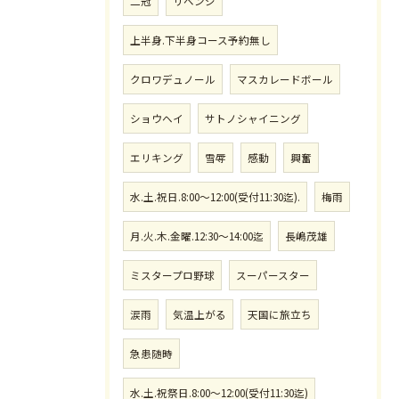
二冠
リベンジ
上半身.下半身コース予約無し
クロワデュノール
マスカレードボール
ショウヘイ
サトノシャイニング
エリキング
雪辱
感動
興奮
水.土.祝日.8:00〜12:00(受付11:30迄).
梅雨
月.火.木.金曜.12:30〜14:00迄
長嶋茂雄
ミスタープロ野球
スーパースター
涙雨
気温上がる
天国に旅立ち
急患随時
水.土.祝祭日.8:00〜12:00(受付11:30迄)