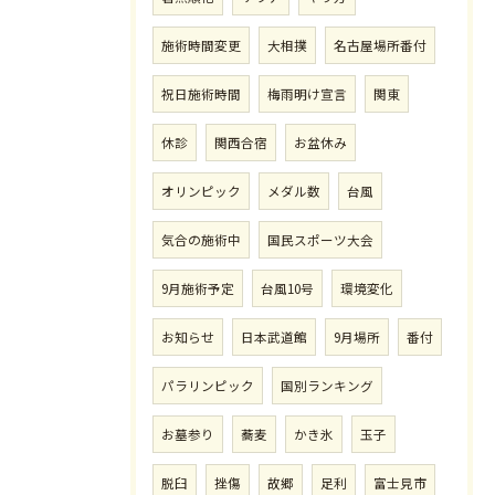
施術時間変更
大相撲
名古屋場所番付
祝日施術時間
梅雨明け宣言
関東
休診
関西合宿
お盆休み
オリンピック
メダル数
台風
気合の施術中
国民スポーツ大会
9月施術予定
台風10号
環境変化
お知らせ
日本武道館
9月場所
番付
パラリンピック
国別ランキング
お墓参り
蕎麦
かき氷
玉子
脱臼
挫傷
故郷
足利
富士見市