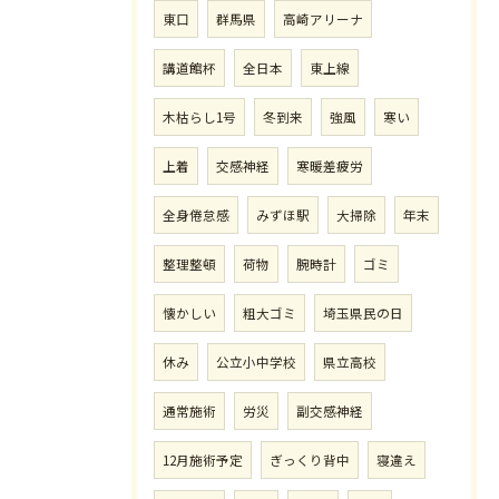
東口
群馬県
高崎アリーナ
講道館杯
全日本
東上線
木枯らし1号
冬到来
強風
寒い
上着
交感神経
寒暖差疲労
全身倦怠感
みずほ駅
大掃除
年末
整理整頓
荷物
腕時計
ゴミ
懐かしい
粗大ゴミ
埼玉県民の日
休み
公立小中学校
県立高校
通常施術
労災
副交感神経
12月施術予定
ぎっくり背中
寝違え