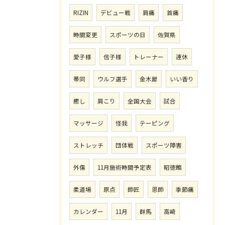
RIZIN
デビュー戦
肩痛
首痛
時間変更
スポーツの日
佐賀県
愛子様
信子様
トレーナー
連休
帯同
ウルフ選手
金木犀
いい香り
癒し
肩こり
全国大会
試合
マッサージ
怪我
テーピング
ストレッチ
団体戦
スポーツ障害
外傷
11月施術時間予定表
昭徳館
柔道場
原点
師匠
恩師
季節痛
カレンダー
11月
群馬
高崎