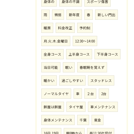
身体の
身体の不調
スポーツ傷害
雨
微弱
新年度
春
新しい門出
暖房
料金改正
予約制
月.火.木.金曜日
12:30〜14:00
全身コース
上半身コース
下半身コース
当日可能
眠い
春眠暁を覚えず
暖かい
過ごしやすい
スタッドレス
ノーマルタイヤ
車
２台
2台
餅屋は餅屋
タイヤ屋
車メンテナンス
身体メンテナンス
千葉
東金
16日.19日
朝8時から
昼11:30迄受付