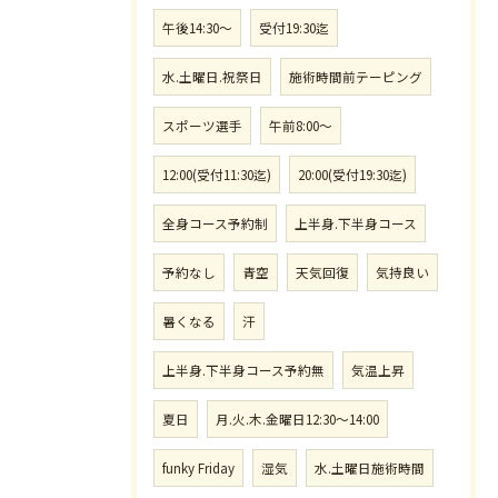
午後14:30〜
受付19:30迄
水.土曜日.祝祭日
施術時間前テーピング
スポーツ選手
午前8:00〜
12:00(受付11:30迄)
20:00(受付19:30迄)
全身コース予約制
上半身.下半身コース
予約なし
青空
天気回復
気持良い
暑くなる
汗
上半身.下半身コース予約無
気温上昇
夏日
月.火.木.金曜日12:30〜14:00
funky Friday
湿気
水.土曜日施術時間