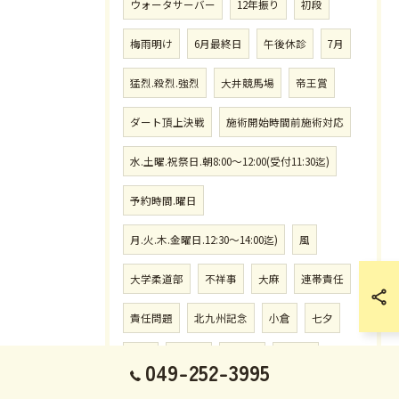
ウォータサーバー
12年振り
初段
梅雨明け
6月最終日
午後休診
7月
猛烈.殺烈.強烈
大井競馬場
帝王賞
ダート頂上決戦
施術開始時間前施術対応
水.土曜.祝祭日.朝8:00〜12:00(受付11:30迄)
予約時間.曜日
月.火.木.金曜日.12:30〜14:00迄)
風
大学柔道部
不祥事
大麻
連帯責任
責任問題
北九州記念
小倉
七夕
猛暑
蒸し暑
天の川
夏バテ
049-252-3995
危険
高校野球
埼玉大会開幕