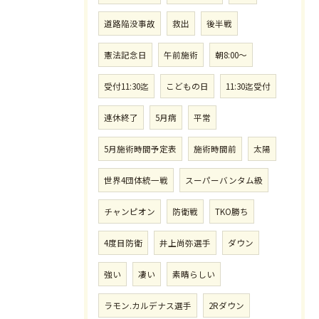
道路陥没事故
救出
後半戦
憲法記念日
午前施術
朝8:00〜
受付11:30迄
こどもの日
11:30迄受付
連休終了
5月病
平常
5月施術時間予定表
施術時間前
太陽
世界4団体統一戦
スーパーバンタム級
チャンピオン
防衛戦
TKO勝ち
4度目防衛
井上尚弥選手
ダウン
強い
凄い
素晴らしい
ラモン.カルデナス選手
2Rダウン