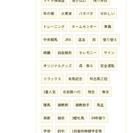
マイナ保険証
鬼手仏心
残り何日
年の瀬
大寒波
バタバタ
せわしい
トレーニング
ホームセンター
準備
中央競馬
JRA
温活
床
張り替え
綺麗
自由施術
セレモニー
サイン
オリジナルグッズ
森 泰斗
安全運転
リラックス
有馬記念
秋古馬三冠
1番人気
右前肢ハ行
残念
無念
種馬
調教師
調教助手
馬主
英断
施術
3歳牝馬
64年振り
予想
的中
1月施術時間予定表