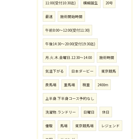
11:00(受付10:30迄)
横綱誕生
20号
最速
施術開始時間
午前8:00〜12:00(受付11:30)
午後14:30〜20:00(受付19:30迄)
月.火.木.金曜日.12:30〜14:00
施術時間
気温下がる
日本ダービー
東京競馬
良馬場
重馬場
稍重
2400m
上半身.下半身コース予約なし
洗濯物.ランドリー
日曜日
休日
優駿
馬場
東京競馬場
レジェンド