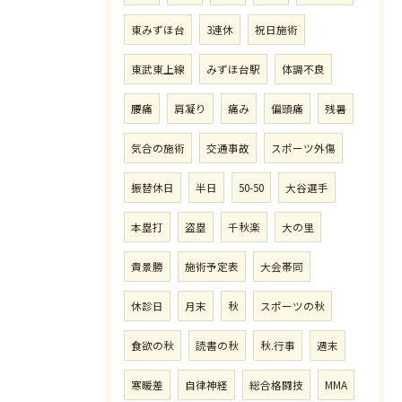
東みずほ台
3連休
祝日施術
東武東上線
みずほ台駅
体調不良
腰痛
肩凝り
痛み
偏頭痛
残暑
気合の施術
交通事故
スポーツ外傷
振替休日
半日
50-50
大谷選手
本塁打
盗塁
千秋楽
大の里
貴景勝
施術予定表
大会帯同
休診日
月末
秋
スポーツの秋
食欲の秋
読書の秋
秋.行事
週末
寒暖差
自律神経
総合格闘技
MMA