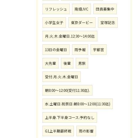
リフレッシュ
南畑JVC
団員募集中
小学生女子
東京ダービー
宝塚記念
月.火.木.金曜日.12:30〜14:00迄
13日の金曜日
雨予報
宇都宮
大先輩
後輩
男旅
受付.月.火.木.金曜日
朝8:00〜12:00(受付11:30迄).
水.土曜日.祝祭日.朝8:00〜12:00(11:30迄)
上半身.下半身コース.予約なし
G1上半期最終戦
雨の影響