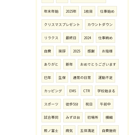
年末年始
2025年
1枚目
仕事始め
クリスマスプレゼント
カウントダウン
リラクス
最終日
2024
仕事納め
自費
挨拶
2025
感謝
お陰様
ありがと
新年
おめでとうございます
巳年
生保
通常の日常
運動不足
カッピング
EMS
CTR
学校始まる
スポーツ
徒歩5分
祝日
午前中
試合帯同
みずほ台
初場所
横綱
照ノ富士
病気
五体満足
自費施術