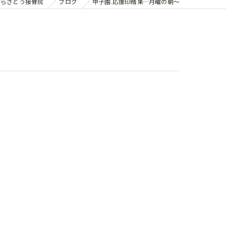
ならさとう接骨院
ブログ
甲子園.応援印結果…月曜の朝〜