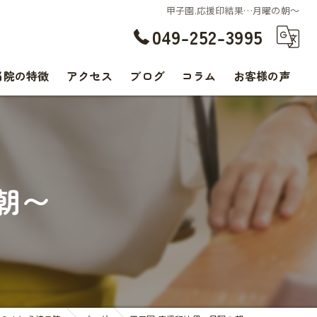
甲子園.応援印結果…月曜の朝〜
049-252-3995
当院の特徴
アクセス
ブログ
コラム
お客様の声
交通事故
腰痛
朝〜
肩こり
痛み
スポーツ