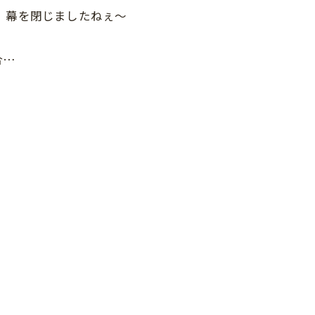
、幕を閉じましたねぇ〜
合…