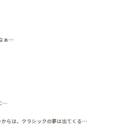
なぁ…
に…
りからは、クラシックの夢は出てくる…