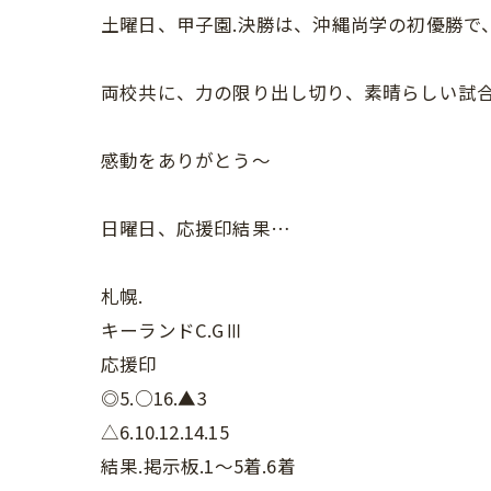
土曜日、甲子園.決勝は、沖縄尚学の初優勝で
両校共に、力の限り出し切り、素晴らしい試
感動をありがとう〜
日曜日、応援印結果…
札幌.
キーランドC.GⅢ
応援印
◎5.○16.▲3
△6.10.12.14.15
結果.掲示板.1〜5着.6着