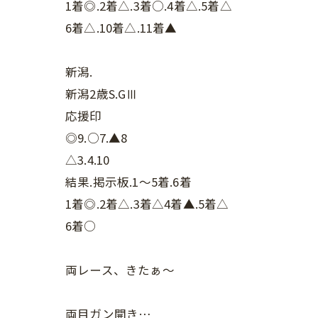
1着◎.2着△.3着○.4着△.5着△
6着△.10着△.11着▲
新潟.
新潟2歳S.GⅢ
応援印
◎9.○7.▲8
△3.4.10
結果.掲示板.1〜5着.6着
1着◎.2着△.3着△4着▲.5着△
6着○
両レース、きたぁ〜
両目ガン開き…