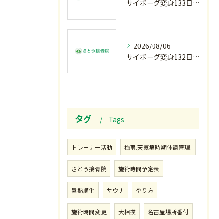
サイボーグ変身133日目.広島.原爆.81年.インターハイ初日.金曜の朝〜
2026/08/06
サイボーグ変身132日目.お知らせ.和歌山.インターハイ.柔道開幕…木曜の朝〜
タグ
Tags
トレーナー活動
梅雨.天気痛時期体調管理.
さとう接骨院
施術時間予定表
暑熱順化
サウナ
やり方
施術時間変更
大相撲
名古屋場所番付