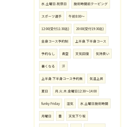
水.土曜日.祝祭日
施術時間前テーピング
スポーツ選手
午前8:00〜
12:00(受付11:30迄)
20:00(受付19:30迄)
全身コース予約制
上半身.下半身コース
予約なし
青空
天気回復
気持良い
暑くなる
汗
上半身.下半身コース予約無
気温上昇
夏日
月.火.木.金曜日12:30〜14:00
funky Friday
湿気
水.土曜日施術時間
月曜日
曇
天気下り坂