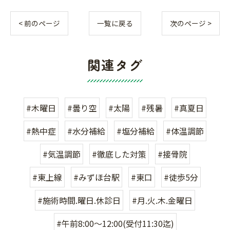
< 前のページ
一覧に戻る
次のページ >
関連タグ
#木曜日
#曇り空
#太陽
#残暑
#真夏日
#熱中症
#水分補給
#塩分補給
#体温調節
#気温調節
#徹底した対策
#接骨院
#東上線
#みずほ台駅
#東口
#徒歩5分
#施術時間.曜日.休診日
#月.火.木.金曜日
#午前8:00〜12:00(受付11:30迄)