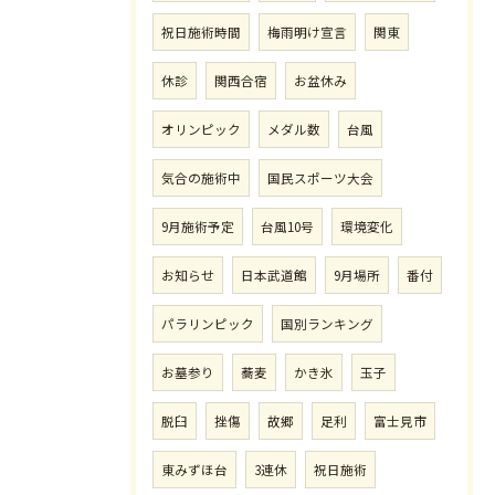
祝日施術時間
梅雨明け宣言
関東
休診
関西合宿
お盆休み
オリンピック
メダル数
台風
気合の施術中
国民スポーツ大会
9月施術予定
台風10号
環境変化
お知らせ
日本武道館
9月場所
番付
パラリンピック
国別ランキング
お墓参り
蕎麦
かき氷
玉子
脱臼
挫傷
故郷
足利
富士見市
東みずほ台
3連休
祝日施術