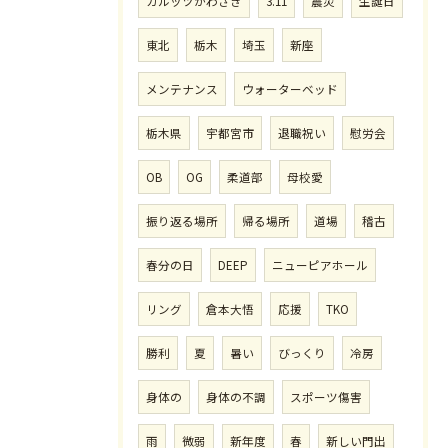
カルッツかわさき
3.11
震災
生誕日
東北
栃木
埼玉
新座
メンテナンス
ウォーターベッド
栃木県
宇都宮市
退職祝い
慰労会
OB
OG
柔道部
母校愛
振り返る場所
帰る場所
道場
稽古
春分の日
DEEP
ニューピアホール
リング
倉本大悟
応援
TKO
勝利
夏
暑い
びっくり
冷房
身体の
身体の不調
スポーツ傷害
雨
微弱
新年度
春
新しい門出