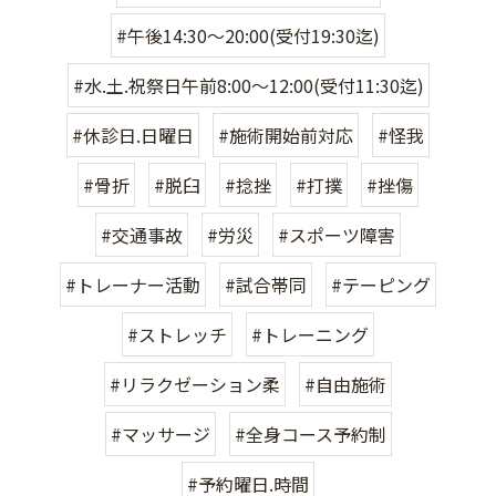
#午後14:30〜20:00(受付19:30迄)
#水.土.祝祭日午前8:00〜12:00(受付11:30迄)
#休診日.日曜日
#施術開始前対応
#怪我
#骨折
#脱臼
#捻挫
#打撲
#挫傷
#交通事故
#労災
#スポーツ障害
#トレーナー活動
#試合帯同
#テーピング
#ストレッチ
#トレーニング
#リラクゼーション柔
#自由施術
#マッサージ
#全身コース予約制
#予約曜日.時間