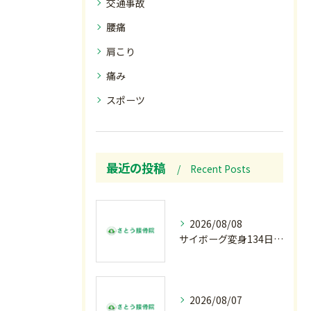
交通事故
腰痛
肩こり
痛み
スポーツ
最近の投稿
Recent Posts
2026/08/08
サイボーグ変身134日目.ゾロ目.お盆休み.甲子園.佐野日大.麦倉監督37年振り白星.柔道インターハイ.2歳ダリア賞.GⅢ.エルムS. GⅢ.レパードS. GⅢ.CBC賞.応援印…土曜の朝〜
2026/08/07