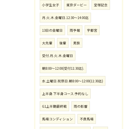
小学生女子
東京ダービー
宝塚記念
月.火.木.金曜日.12:30〜14:00迄
13日の金曜日
雨予報
宇都宮
大先輩
後輩
男旅
受付.月.火.木.金曜日
朝8:00〜12:00(受付11:30迄).
水.土曜日.祝祭日.朝8:00〜12:00(11:30迄)
上半身.下半身コース.予約なし
G1上半期最終戦
雨の影響
馬場コンディション
不良馬場