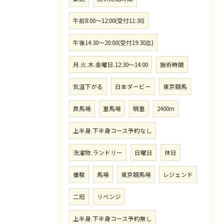
午前8:00〜12:00(受付11:30)
午後14:30〜20:00(受付19:30迄)
月.火.木.金曜日.12:30〜14:00
施術時間
気温下がる
日本ダービー
東京競馬
良馬場
重馬場
稍重
2400m
上半身.下半身コース予約なし
洗濯物.ランドリー
日曜日
休日
優駿
馬場
東京競馬場
レジェンド
二冠
リベンジ
上半身.下半身コース予約無し