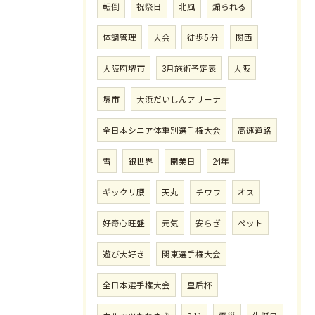
転倒
祝祭日
北風
煽られる
体調管理
大会
徒歩5 分
関西
大阪府堺市
3月施術予定表
大阪
堺市
大浜だいしんアリーナ
全日本シニア体重別選手権大会
高速道路
雪
銀世界
開業日
24年
ギックリ腰
天丸
チワワ
オス
好奇心旺盛
元気
安らぎ
ペット
遊び大好き
関東選手権大会
全日本選手権大会
皇后杯