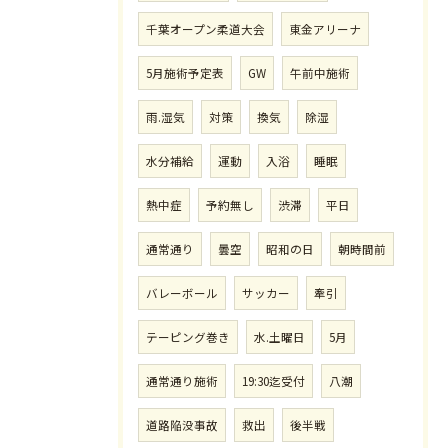
千葉オープン柔道大会
東金アリーナ
5月施術予定表
GW
午前中施術
雨.湿気
対策
換気
除湿
水分補給
運動
入浴
睡眠
熱中症
予約無し
渋滞
平日
通常通り
曇空
昭和の日
朝時間前
バレーボール
サッカー
牽引
テーピング巻き
水.土曜日
5月
通常通り施術
19:30迄受付
八潮
道路陥没事故
救出
後半戦