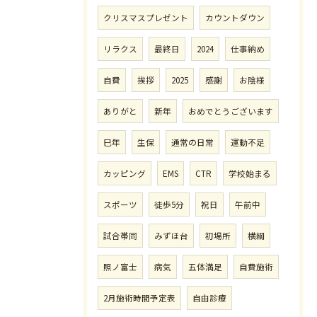
クリスマスプレゼント
カウントダウン
リラクス
最終日
2024
仕事納め
自費
挨拶
2025
感謝
お陰様
ありがと
新年
おめでとうございます
巳年
生保
通常の日常
運動不足
カッピング
EMS
CTR
学校始まる
スポーツ
徒歩5分
祝日
午前中
試合帯同
みずほ台
初場所
横綱
照ノ富士
病気
五体満足
自費施術
2月施術時間予定表
自由診療