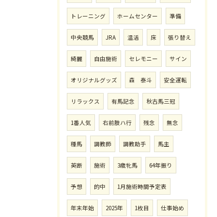
トレーニング
ホームセンター
準備
中央競馬
JRA
温活
床
張り替え
綺麗
自由施術
セレモニー
サイン
オリジナルグッズ
森 泰斗
安全運転
リラックス
有馬記念
秋古馬三冠
1番人気
右前肢ハ行
残念
無念
種馬
調教師
調教助手
馬主
英断
施術
3歳牝馬
64年振り
予想
的中
1月施術時間予定表
年末年始
2025年
1枚目
仕事始め