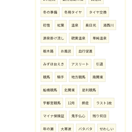
冬の準備
冬用タイヤ
タイヤ交換
初雪
紅葉
温泉
奥日光
湯西川
源泉掛け流し
硫黄温泉
単純温泉
栃木路
お風呂
血行促進
みずほ台えき
アスリート
引退
競馬
騎手
地方競馬
南関東
船橋競馬
北関東
足利競馬
宇都宮競馬
12月
師走
ラスト1枚
マイナ保険証
鬼手仏心
残り何日
年の瀬
大寒波
バタバタ
せわしい