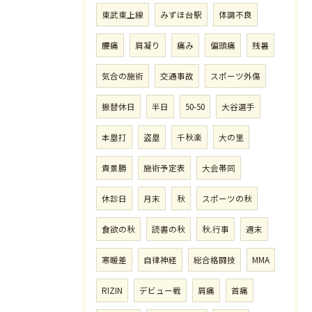
東武東上線
みずほ台駅
体調不良
腰痛
肩凝り
痛み
偏頭痛
残暑
気合の施術
交通事故
スポーツ外傷
振替休日
半日
50-50
大谷選手
本塁打
盗塁
千秋楽
大の里
貴景勝
施術予定表
大会帯同
休診日
月末
秋
スポーツの秋
食欲の秋
読書の秋
秋.行事
週末
寒暖差
自律神経
総合格闘技
MMA
RIZIN
デビュー戦
肩痛
首痛