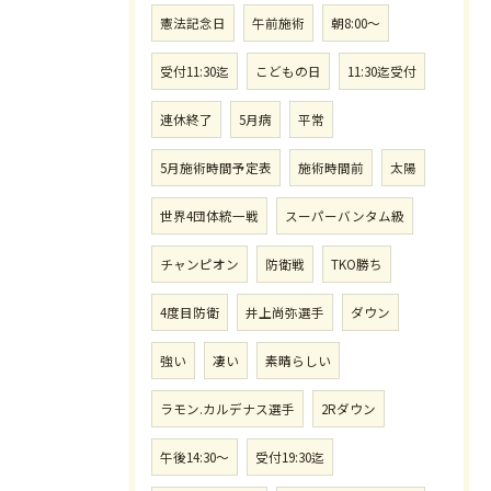
憲法記念日
午前施術
朝8:00〜
受付11:30迄
こどもの日
11:30迄受付
連休終了
5月病
平常
5月施術時間予定表
施術時間前
太陽
世界4団体統一戦
スーパーバンタム級
チャンピオン
防衛戦
TKO勝ち
4度目防衛
井上尚弥選手
ダウン
強い
凄い
素晴らしい
ラモン.カルデナス選手
2Rダウン
午後14:30〜
受付19:30迄