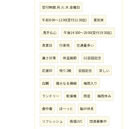
受付時間.月.火.木.金曜日
午前8:00〜12:00(受付11:30迄)
夏到来
.鬼手仏心
午後14:300〜20:00(受付19:30迄).
真夏日
行楽地
交通量多い
暑さ対策
体温調節
G1安田記念
応援印
残り2戦
安田記念
涼しい
白鵬
偉大なる横綱
梅雨入り
ランドリー
乾燥機
雨音
梅雨休み
食中毒
ぼ〜っと
脳の休息
リフレッシュ
南畑JVC
団員募集中