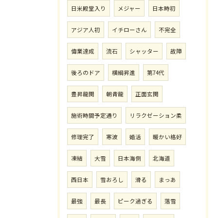
日米殿堂入り
メジャー
日本時初
アジア人初
イチローさん
不完全
偉業達成
流石
シャッター
故障
後ろのドア
横綱昇進
第74代
豊昇龍関
朝青龍
正面玄関
施術時間予定通り
リラクゼーション柔
修理完了
寒波
婚活
暖かい格好
凍結
大雪
日本海側
北海道
西日本
雪おろし
滑る
まっあ
最強
最長
ピーク過ぎる
落雪