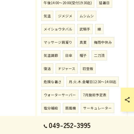
午後14:00〜20:00(受付19:30迄)
猛暑日
気温
ジメジメ
ムシムシ
メイショウタバル
武騎手
縁
マッサージ肩凝り
真夏
梅雨中休み
気温調節
日傘
帽子
二刀流
復活
ドジャース
初登板
危険な暑さ
月.火.木.金曜日12:30〜14:00迄
ウォーターサーバー
7月施術予定表
塩分補給
扇風機
サーキュレーター
朝8:00〜12:00(受付11:30迄)
049-252-3995