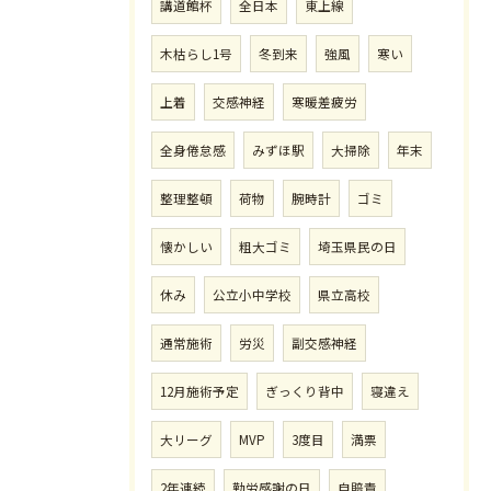
講道館杯
全日本
東上線
木枯らし1号
冬到来
強風
寒い
上着
交感神経
寒暖差疲労
全身倦怠感
みずほ駅
大掃除
年末
整理整頓
荷物
腕時計
ゴミ
懐かしい
粗大ゴミ
埼玉県民の日
休み
公立小中学校
県立高校
通常施術
労災
副交感神経
12月施術予定
ぎっくり背中
寝違え
大リーグ
MVP
3度目
満票
2年連続
勤労感謝の日
自賠責