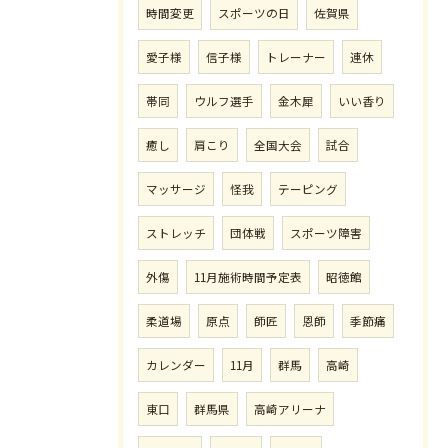
時間変更
スポーツの日
佐賀県
愛子様
信子様
トレーナー
連休
帯同
ウルフ選手
金木犀
いい香り
癒し
肩こり
全国大会
試合
マッサージ
怪我
テーピング
ストレッチ
団体戦
スポーツ障害
外傷
11月施術時間予定表
昭徳館
柔道場
原点
師匠
恩師
季節痛
カレンダー
11月
群馬
高崎
東口
群馬県
高崎アリーナ