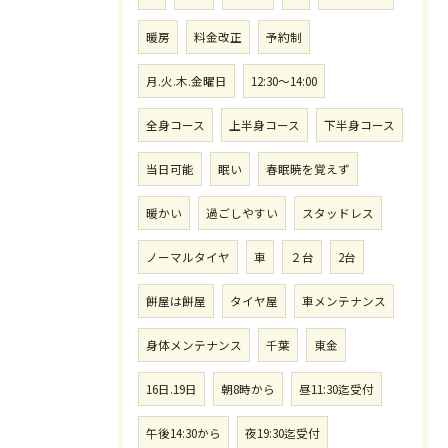
暖房
料金改正
予約制
月.火.木.金曜日
12:30〜14:00
全身コース
上半身コース
下半身コース
当日可能
眠い
春眠暁を覚えず
暖かい
過ごしやすい
スタッドレス
ノーマルタイヤ
車
２台
2台
餅屋は餅屋
タイヤ屋
車メンテナンス
身体メンテナンス
千葉
東金
16日.19日
朝8時から
昼11:30迄受付
午後14:30から
夜19:30迄受付