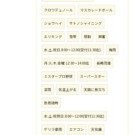
クロワデュノール
マスカレードボール
ショウヘイ
サトノシャイニング
エリキング
雪辱
感動
興奮
水.土.祝日.8:00〜12:00(受付11:30迄).
梅雨
月.火.木.金曜.12:30〜14:00迄
長嶋茂雄
ミスタープロ野球
スーパースター
涙雨
気温上がる
天国に旅立ち
急患随時
水.土.祝祭日.8:00〜12:00(受付11:30迄)
ゲリラ豪雨
エアコン
天気痛