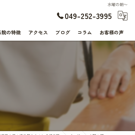
水曜の朝〜
049-252-3995
当院の特徴
アクセス
ブログ
コラム
お客様の声
交通事故
腰痛
肩こり
痛み
スポーツ