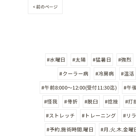
< 前のページ
#水曜日
#太陽
#猛暑日
#強烈
#クーラー病
#冷房病
#温活
#午前8:000〜12:00(受付11:30迄)
#午後1
#怪我
#骨折
#脱臼
#捻挫
#打
#ストレッチ
#トレーニング
#リ
#予約.施術時間.曜日
#月.火.木.金曜日