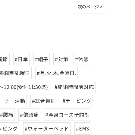
次のページ >
調節
#日傘
#帽子
#対策
#休憩
施術時間.曜日
#月.火.木.金曜日.
12:00(受付11:30迄)
#施術時間前対応
レーナー活動
#試合帯同
#テーピング
#腰痛
#偏頭痛
#全身コース予約制
ッピング
#ウォーターベッド
#EMS