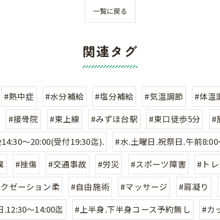
一覧に戻る
関連タグ
#熱中症
#水分補給
#塩分補給
#気温調節
#体温
#接骨院
#東上線
#みずほ台駅
#東口徒歩5分
#
4:30〜20:00(受付19:30迄).
#水.土曜日.祝祭日.午前8:00〜
撲
#挫傷
#交通事故
#労災
#スポーツ障害
#ト
ラクゼーション柔
#自由施術
#マッサージ
#肩凝り
.12:30〜14:00迄
#上半身.下半身コース予約無し
#カ