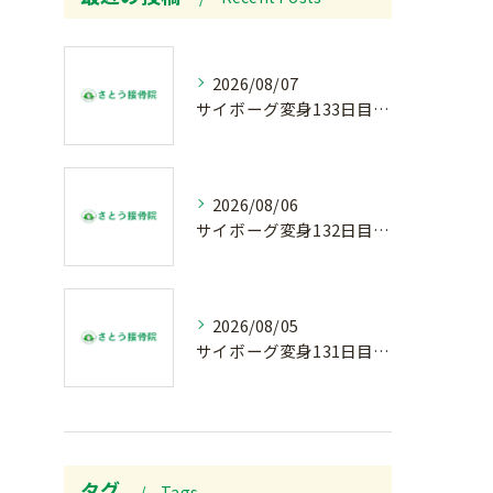
2026/08/07
サイボーグ変身133日目.広島.原爆.81年.インターハイ初日.金曜の朝〜
2026/08/06
サイボーグ変身132日目.お知らせ.和歌山.インターハイ.柔道開幕…木曜の朝〜
2026/08/05
サイボーグ変身131日目.甲子園開幕.日曜.リラクゼーション柔.水曜の朝〜
タグ
Tags