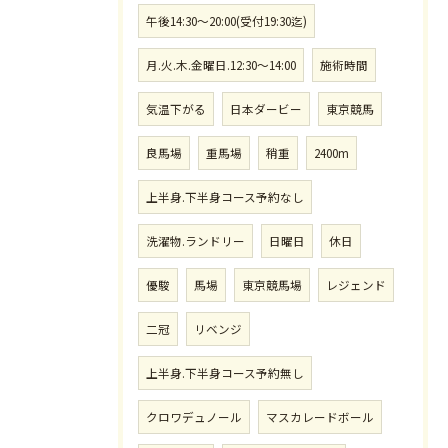
午後14:30〜20:00(受付19:30迄)
月.火.木.金曜日.12:30〜14:00
施術時間
気温下がる
日本ダービー
東京競馬
良馬場
重馬場
稍重
2400m
上半身.下半身コース予約なし
洗濯物.ランドリー
日曜日
休日
優駿
馬場
東京競馬場
レジェンド
二冠
リベンジ
上半身.下半身コース予約無し
クロワデュノール
マスカレードボール