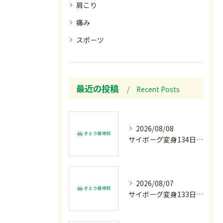
肩こり
痛み
スポーツ
最近の投稿
Recent Posts
2026/08/08
サイボーグ変身134日目.ゾロ目.お盆休み.甲子園.佐野日大.麦倉監督37年振り白星.柔道インターハイ.2歳ダリア賞.GⅢ.エルムS. GⅢ.レパードS. GⅢ.CBC賞.応援印…土曜の朝〜
2026/08/07
サイボーグ変身133日目.広島.原爆.81年.インターハイ初日.金曜の朝〜