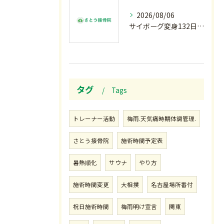
2026/08/06
サイボーグ変身132日目.お知らせ.和歌山.インターハイ.柔道開幕…木曜の朝〜
タグ
Tags
トレーナー活動
梅雨.天気痛時期体調管理.
さとう接骨院
施術時間予定表
暑熱順化
サウナ
やり方
施術時間変更
大相撲
名古屋場所番付
祝日施術時間
梅雨明け宣言
関東