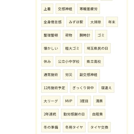
上着
交感神経
寒暖差疲労
全身倦怠感
みずほ駅
大掃除
年末
整理整頓
荷物
腕時計
ゴミ
懐かしい
粗大ゴミ
埼玉県民の日
休み
公立小中学校
県立高校
通常施術
労災
副交感神経
12月施術予定
ぎっくり背中
寝違え
大リーグ
MVP
3度目
満票
2年連続
勤労感謝の日
自賠責
冬の準備
冬用タイヤ
タイヤ交換