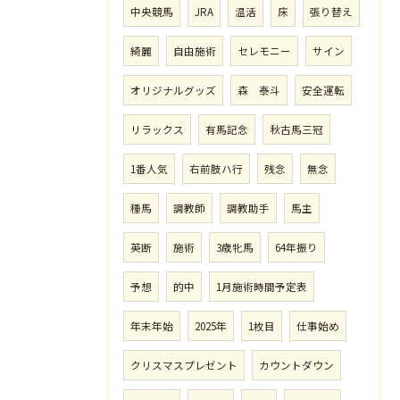
中央競馬
JRA
温活
床
張り替え
綺麗
自由施術
セレモニー
サイン
オリジナルグッズ
森 泰斗
安全運転
リラックス
有馬記念
秋古馬三冠
1番人気
右前肢ハ行
残念
無念
種馬
調教師
調教助手
馬主
英断
施術
3歳牝馬
64年振り
予想
的中
1月施術時間予定表
年末年始
2025年
1枚目
仕事始め
クリスマスプレゼント
カウントダウン