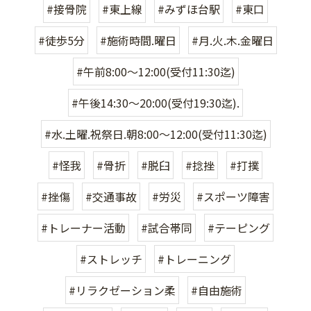
#接骨院
#東上線
#みずほ台駅
#東口
#徒歩5分
#施術時間.曜日
#月.火.木.金曜日
#午前8:00〜12:00(受付11:30迄)
#午後14:30〜20:00(受付19:30迄).
#水.土曜.祝祭日.朝8:00〜12:00(受付11:30迄)
#怪我
#骨折
#脱臼
#捻挫
#打撲
#挫傷
#交通事故
#労災
#スポーツ障害
#トレーナー活動
#試合帯同
#テーピング
#ストレッチ
#トレーニング
#リラクゼーション柔
#自由施術