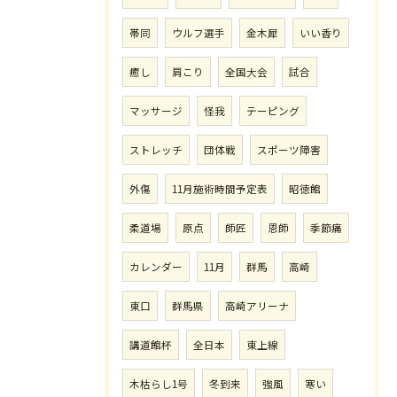
帯同
ウルフ選手
金木犀
いい香り
癒し
肩こり
全国大会
試合
マッサージ
怪我
テーピング
ストレッチ
団体戦
スポーツ障害
外傷
11月施術時間予定表
昭徳館
柔道場
原点
師匠
恩師
季節痛
カレンダー
11月
群馬
高崎
東口
群馬県
高崎アリーナ
講道館杯
全日本
東上線
木枯らし1号
冬到来
強風
寒い