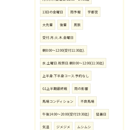
13日の金曜日
雨予報
宇都宮
大先輩
後輩
男旅
受付.月.火.木.金曜日
朝8:00〜12:00(受付11:30迄).
水.土曜日.祝祭日.朝8:00〜12:00(11:30迄)
上半身.下半身コース.予約なし
G1上半期最終戦
雨の影響
馬場コンディション
不良馬場
午後14:00〜20:00(受付19:30迄)
猛暑日
気温
ジメジメ
ムシムシ