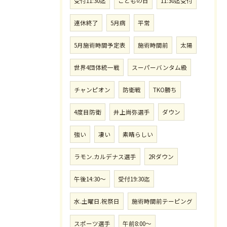
受付11:30迄
こどもの日
11:30迄受付
連休終了
5月病
平常
5月施術時間予定表
施術時間前
太陽
世界4団体統一戦
スーパーバンタム級
チャンピオン
防衛戦
TKO勝ち
4度目防衛
井上尚弥選手
ダウン
強い
凄い
素晴らしい
ラモン.カルデナス選手
2Rダウン
午後14:30〜
受付19:30迄
水.土曜日.祝祭日
施術時間前テーピング
スポーツ選手
午前8:00〜