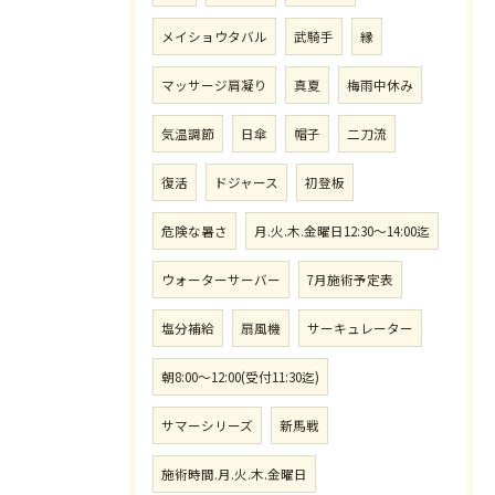
メイショウタバル
武騎手
縁
マッサージ肩凝り
真夏
梅雨中休み
気温調節
日傘
帽子
二刀流
復活
ドジャース
初登板
危険な暑さ
月.火.木.金曜日12:30〜14:00迄
ウォーターサーバー
7月施術予定表
塩分補給
扇風機
サーキュレーター
朝8:00〜12:00(受付11:30迄)
サマーシリーズ
新馬戦
施術時間.月.火.木.金曜日