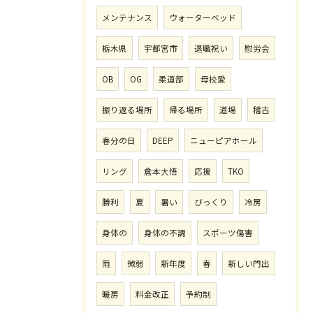
メンテナンス
ウォーターベッド
栃木県
宇都宮市
退職祝い
慰労会
OB
OG
柔道部
母校愛
振り返る場所
帰る場所
道場
稽古
春分の日
DEEP
ニューピアホール
リング
倉本大悟
応援
TKO
勝利
夏
暑い
びっくり
冷房
身体の
身体の不調
スポーツ傷害
雨
微弱
新年度
春
新しい門出
暖房
料金改正
予約制