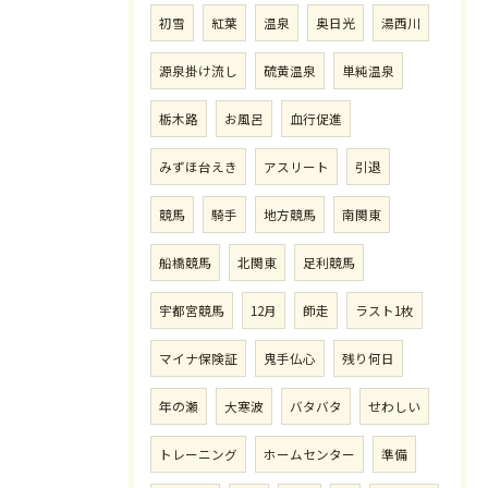
初雪
紅葉
温泉
奥日光
湯西川
源泉掛け流し
硫黄温泉
単純温泉
栃木路
お風呂
血行促進
みずほ台えき
アスリート
引退
競馬
騎手
地方競馬
南関東
船橋競馬
北関東
足利競馬
宇都宮競馬
12月
師走
ラスト1枚
マイナ保険証
鬼手仏心
残り何日
年の瀬
大寒波
バタバタ
せわしい
トレーニング
ホームセンター
準備