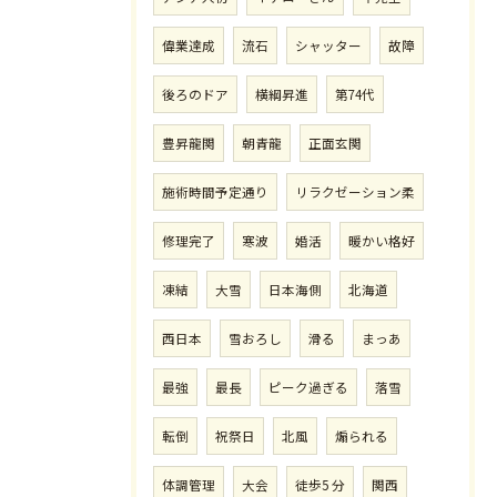
偉業達成
流石
シャッター
故障
後ろのドア
横綱昇進
第74代
豊昇龍関
朝青龍
正面玄関
施術時間予定通り
リラクゼーション柔
修理完了
寒波
婚活
暖かい格好
凍結
大雪
日本海側
北海道
西日本
雪おろし
滑る
まっあ
最強
最長
ピーク過ぎる
落雪
転倒
祝祭日
北風
煽られる
体調管理
大会
徒歩5 分
関西