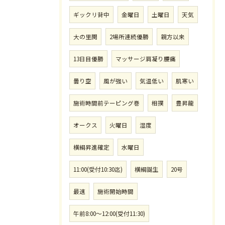
ギックリ背中
金曜日
土曜日
天気
大の里関
2場所連続優勝
親方以来
13日目優勝
マッサージ肩凝り腰痛
曇り空
風が強い
気温低い
肌寒い
施術時間前テーピング巻
相撲
豊昇龍
オークス
火曜日
湿度
横綱昇進確定
水曜日
11:00(受付10:30迄)
横綱誕生
20号
最速
施術開始時間
午前8:00〜12:00(受付11:30)