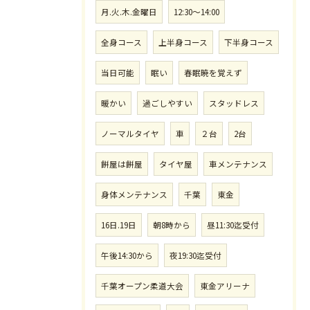
月.火.木.金曜日
12:30〜14:00
全身コース
上半身コース
下半身コース
当日可能
眠い
春眠暁を覚えず
暖かい
過ごしやすい
スタッドレス
ノーマルタイヤ
車
２台
2台
餅屋は餅屋
タイヤ屋
車メンテナンス
身体メンテナンス
千葉
東金
16日.19日
朝8時から
昼11:30迄受付
午後14:30から
夜19:30迄受付
千葉オープン柔道大会
東金アリーナ