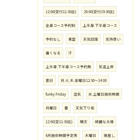
12:00(受付11:30迄)
20:00(受付19:30迄)
全身コース予約制
上半身.下半身コース
予約なし
青空
天気回復
気持良い
暑くなる
汗
上半身.下半身コース予約無
気温上昇
夏日
月.火.木.金曜日12:30〜14:00
funky Friday
湿気
水.土曜日施術時間
月曜日
曇
天気下り坂
12:00(受11:30迄)
晴天
綺麗な太陽
6月施術時間予定表
木曜日
陽差し