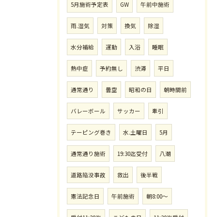
5月施術予定表
GW
午前中施術
雨.湿気
対策
換気
除湿
水分補給
運動
入浴
睡眠
熱中症
予約無し
渋滞
平日
通常通り
曇空
昭和の日
朝時間前
バレーボール
サッカー
牽引
テーピング巻き
水.土曜日
5月
通常通り施術
19:30迄受付
八潮
道路陥没事故
救出
後半戦
憲法記念日
午前施術
朝8:00〜