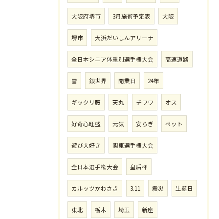
大阪府堺市
3月施術予定表
大阪
堺市
大浜だいしんアリーナ
全日本シニア体重別選手権大会
高速道路
雪
銀世界
開業日
24年
ギックリ腰
天丸
チワワ
オス
好奇心旺盛
元気
安らぎ
ペット
遊び大好き
関東選手権大会
全日本選手権大会
皇后杯
カルッツかわさき
3.11
震災
生誕日
東北
栃木
埼玉
新座