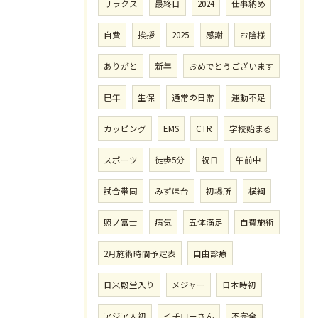
リラクス
最終日
2024
仕事納め
自費
挨拶
2025
感謝
お陰様
ありがと
新年
おめでとうございます
巳年
生保
通常の日常
運動不足
カッピング
EMS
CTR
学校始まる
スポーツ
徒歩5分
祝日
午前中
試合帯同
みずほ台
初場所
横綱
照ノ富士
病気
五体満足
自費施術
2月施術時間予定表
自由診療
日米殿堂入り
メジャー
日本時初
アジア人初
イチローさん
不完全