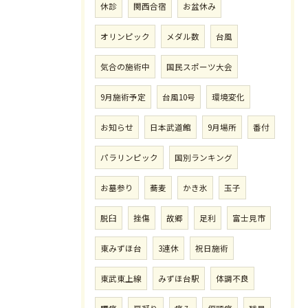
休診
関西合宿
お盆休み
オリンピック
メダル数
台風
気合の施術中
国民スポーツ大会
9月施術予定
台風10号
環境変化
お知らせ
日本武道館
9月場所
番付
パラリンピック
国別ランキング
お墓参り
蕎麦
かき氷
玉子
脱臼
挫傷
故郷
足利
富士見市
東みずほ台
3連休
祝日施術
東武東上線
みずほ台駅
体調不良