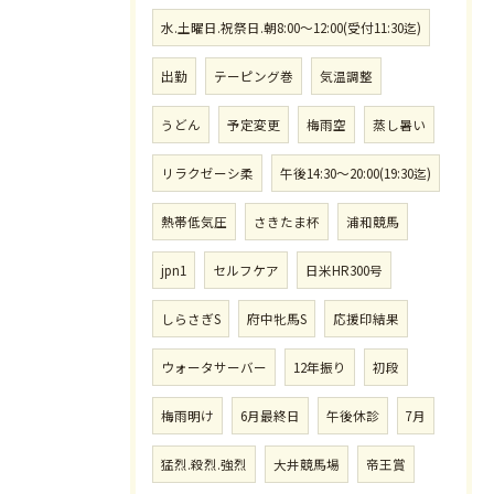
水.土曜日.祝祭日.朝8:00〜12:00(受付11:30迄)
出勤
テーピング巻
気温調整
うどん
予定変更
梅雨空
蒸し暑い
リラクゼーシ柔
午後14:30〜20:00(19:30迄)
熱帯低気圧
さきたま杯
浦和競馬
jpn1
セルフケア
日米HR300号
しらさぎS
府中牝馬S
応援印結果
ウォータサーバー
12年振り
初段
梅雨明け
6月最終日
午後休診
7月
猛烈.殺烈.強烈
大井競馬場
帝王賞