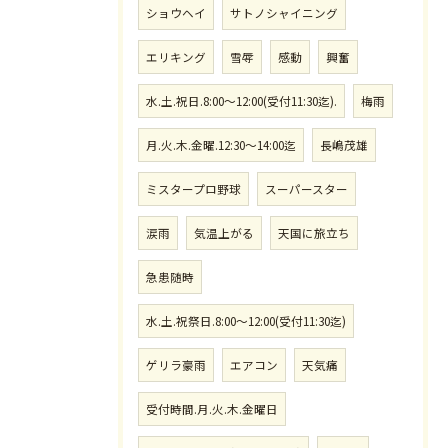
ショウヘイ
サトノシャイニング
エリキング
雪辱
感動
興奮
水.土.祝日.8:00〜12:00(受付11:30迄).
梅雨
月.火.木.金曜.12:30〜14:00迄
長嶋茂雄
ミスタープロ野球
スーパースター
涙雨
気温上がる
天国に旅立ち
急患随時
水.土.祝祭日.8:00〜12:00(受付11:30迄)
ゲリラ豪雨
エアコン
天気痛
受付時間.月.火.木.金曜日