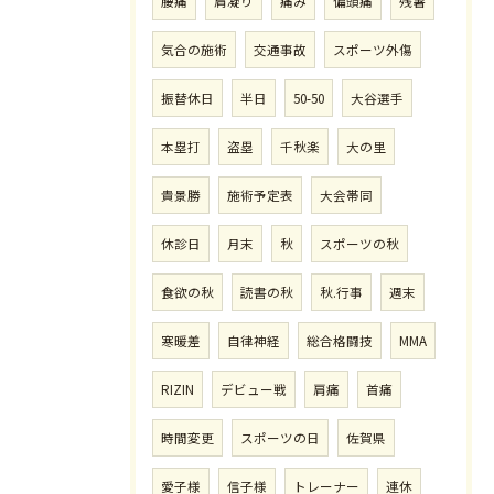
腰痛
肩凝り
痛み
偏頭痛
残暑
気合の施術
交通事故
スポーツ外傷
振替休日
半日
50-50
大谷選手
本塁打
盗塁
千秋楽
大の里
貴景勝
施術予定表
大会帯同
休診日
月末
秋
スポーツの秋
食欲の秋
読書の秋
秋.行事
週末
寒暖差
自律神経
総合格闘技
MMA
RIZIN
デビュー戦
肩痛
首痛
時間変更
スポーツの日
佐賀県
愛子様
信子様
トレーナー
連休