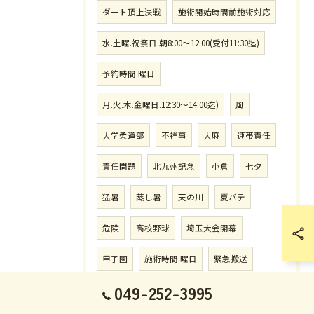
ダート頂上決戦
施術開始時間前施術対応
水.土曜.祝祭日.朝8:00〜12:00(受付11:30迄)
予約時間.曜日
月.火.木.金曜日.12:30〜14:00迄)
風
大学柔道部
不祥事
大麻
連帯責任
責任問題
北九州記念
小倉
七夕
猛暑
蒸し暑
天の川
夏バテ
危険
高校野球
埼玉大会開幕
甲子園
施術時間.曜日
緊急搬送
049-252-3995
熱中症対策
東口徒歩5分