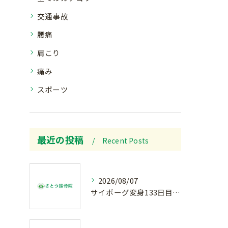
交通事故
腰痛
肩こり
痛み
スポーツ
最近の投稿
Recent Posts
2026/08/07
サイボーグ変身133日目.広島.原爆.81年.インターハイ初日.金曜の朝〜