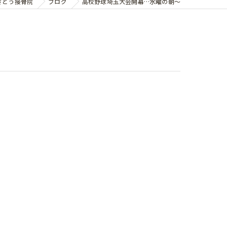
さとう接骨院
ブログ
高校野球埼玉大会開幕…水曜の朝〜