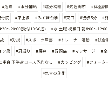
#危険
#水分補給
#塩分補給
#気温調節
#体温調
接骨院
#東上線
#みずほ台駅
#東口
#徒歩5分
#
:30〜20:00(受付19:30迄)
#水.土曜.祝祭日.朝8:00〜12:00
事故
#労災
#スポーツ障害
#トレーナー活動
#試合
ョン柔
#肩凝り
#腰痛
#偏頭痛
#マッサージ
#
上半身.下半身コース予約なし
#カッピング
#ウォータ
#気合の施術