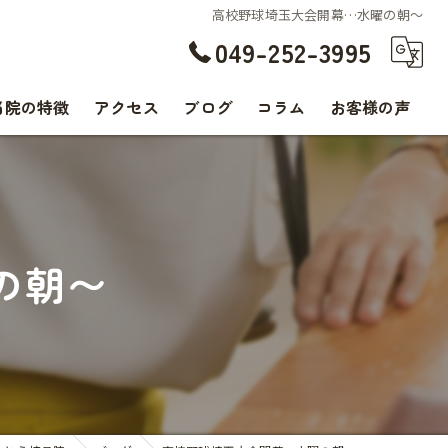
高校野球埼玉大会開幕…水曜の朝〜
049-252-3995
当院の特徴
アクセス
ブログ
コラム
お客様の声
交通事故
腰痛
の朝〜
肩こり
痛み
スポーツ