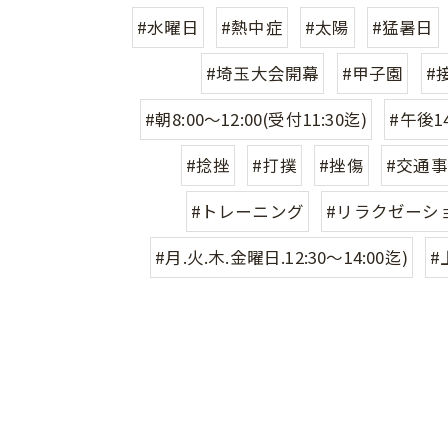
#水曜日
#熱中症
#太陽
#猛暑日
#埼玉大会開幕
#甲子園
#
#朝8:00〜12:00(受付11:30迄)
#午後14
#捻挫
#打撲
#挫傷
#交通
#トレーニング
#リラクゼーシ
#月.火.木.金曜日.12:30〜14:00迄)
#