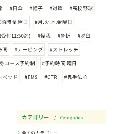
節
#日傘
#帽子
#対策
#高校野球
施術時間.曜日
#月.火.木.金曜日
(受付11:30迄)
#怪我
#骨折
#脱臼
帯同
#テーピング
#ストレッチ
全身コース予約制
#予約時間.曜日
ーベッド
#EMS
#CTR
#鬼手仏心
カテゴリー
Categories
全てのカテゴリー