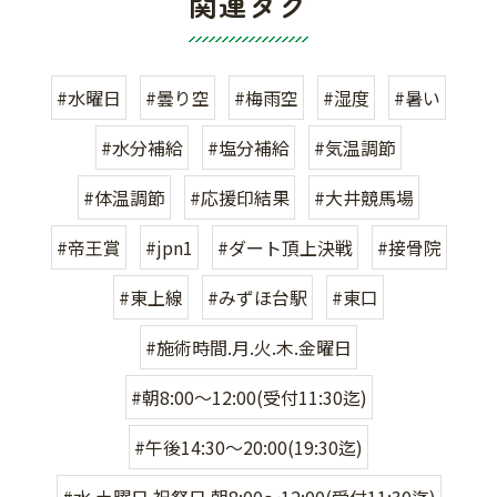
関連タグ
#水曜日
#曇り空
#梅雨空
#湿度
#暑い
#水分補給
#塩分補給
#気温調節
#体温調節
#応援印結果
#大井競馬場
#帝王賞
#jpn1
#ダート頂上決戦
#接骨院
#東上線
#みずほ台駅
#東口
#施術時間.月.火.木.金曜日
#朝8:00〜12:00(受付11:30迄)
#午後14:30〜20:00(19:30迄)
#水.土曜日.祝祭日.朝8:00〜12:00(受付11:30迄)