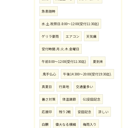
急患随時
水.土.祝祭日.8:00〜12:00(受付11:30迄)
ゲリラ豪雨
エアコン
天気痛
受付時間.月.火.木.金曜日
午前8:00〜12:00(受付11:30迄)
夏到来
.鬼手仏心
午後14:300〜20:00(受付19:30迄).
真夏日
行楽地
交通量多い
暑さ対策
体温調節
G1安田記念
応援印
残り2戦
安田記念
涼しい
白鵬
偉大なる横綱
梅雨入り