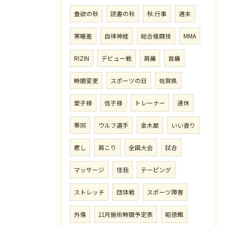
食欲の秋
読書の秋
秋.行事
週末
寒暖差
自律神経
総合格闘技
MMA
RIZIN
デビュー戦
肩痛
首痛
時間変更
スポーツの日
佐賀県
愛子様
信子様
トレーナー
連休
帯同
ウルフ選手
金木犀
いい香り
癒し
肩こり
全国大会
試合
マッサージ
怪我
テーピング
ストレッチ
団体戦
スポーツ障害
外傷
11月施術時間予定表
昭徳館