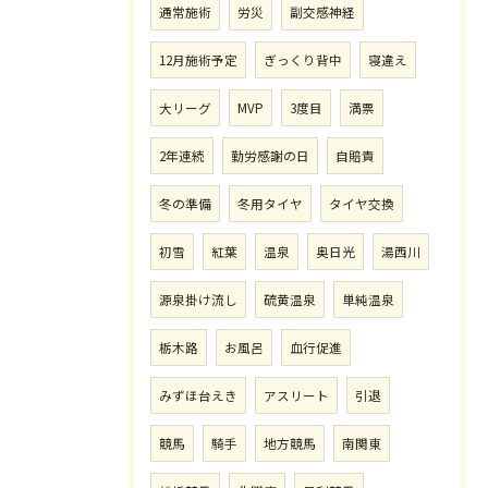
通常施術
労災
副交感神経
12月施術予定
ぎっくり背中
寝違え
大リーグ
MVP
3度目
満票
2年連続
勤労感謝の日
自賠責
冬の準備
冬用タイヤ
タイヤ交換
初雪
紅葉
温泉
奥日光
湯西川
源泉掛け流し
硫黄温泉
単純温泉
栃木路
お風呂
血行促進
みずほ台えき
アスリート
引退
競馬
騎手
地方競馬
南関東