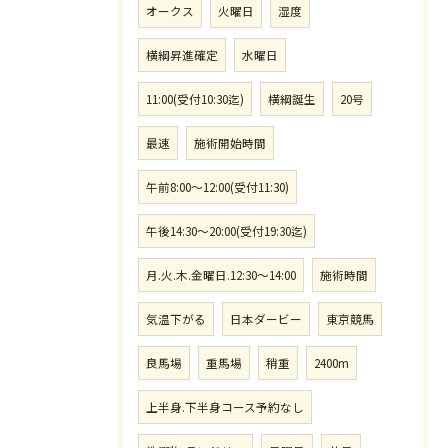
オークス
火曜日
湿度
横綱昇進確定
水曜日
11:00(受付10:30迄)
横綱誕生
20号
最速
施術開始時間
午前8:00〜12:00(受付11:30)
午後14:30〜20:00(受付19:30迄)
月.火.木.金曜日.12:30〜14:00
施術時間
気温下がる
日本ダービー
東京競馬
良馬場
重馬場
稍重
2400m
上半身.下半身コース予約なし