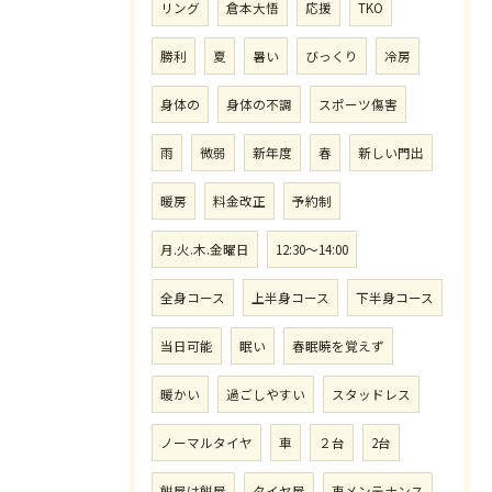
リング
倉本大悟
応援
TKO
勝利
夏
暑い
びっくり
冷房
身体の
身体の不調
スポーツ傷害
雨
微弱
新年度
春
新しい門出
暖房
料金改正
予約制
月.火.木.金曜日
12:30〜14:00
全身コース
上半身コース
下半身コース
当日可能
眠い
春眠暁を覚えず
暖かい
過ごしやすい
スタッドレス
ノーマルタイヤ
車
２台
2台
餅屋は餅屋
タイヤ屋
車メンテナンス