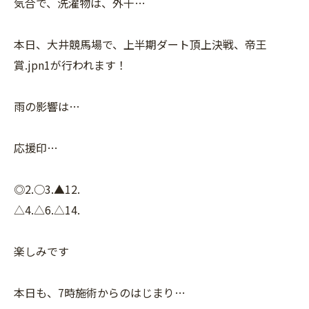
気合で、洗濯物は、外干…
本日、大井競馬場で、上半期ダート頂上決戦、帝王
賞.jpn1が行われます！
雨の影響は…
応援印…
◎2.○3.▲12.
△4.△6.△14.
楽しみです
本日も、7時施術からのはじまり…