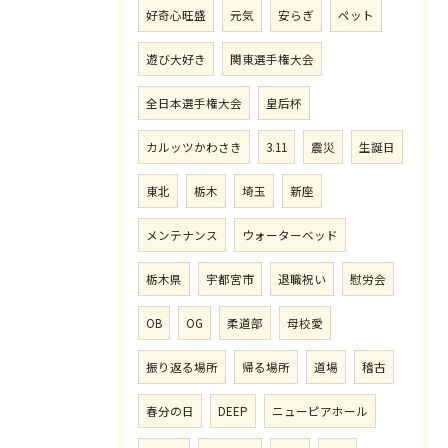
好奇心旺盛
元気
安らぎ
ペット
遊び大好き
関東選手権大会
全日本選手権大会
皇后杯
カルッツかわさき
3.11
震災
生誕日
東北
栃木
埼玉
新座
メンテナンス
ウォーターベッド
栃木県
宇都宮市
退職祝い
慰労会
OB
OG
柔道部
母校愛
振り返る場所
帰る場所
道場
稽古
春分の日
DEEP
ニューピアホール