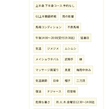
上半身.下半身コース.予約なし
G1上半期最終戦
雨の影響
馬場コンディション
不良馬場
午後14:00〜20:00(受付19:30迄)
猛暑日
気温
ジメジメ
ムシムシ
メイショウタバル
武騎手
縁
マッサージ肩凝り
真夏
梅雨中休み
気温調節
日傘
帽子
二刀流
復活
ドジャース
初登板
危険な暑さ
月.火.木.金曜日12:30〜14:00迄