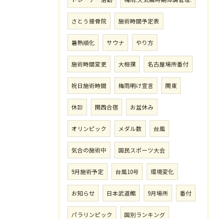
さとう接骨院
施術時間予定表
暑熱順化
サウナ
やり方
施術時間変更
大相撲
名古屋場所番付
祝日施術時間
梅雨明け宣言
関東
休診
関西合宿
お盆休み
オリンピック
メダル数
台風
気合の施術中
国民スポーツ大会
9月施術予定
台風10号
環境変化
お知らせ
日本武道館
9月場所
番付
パラリンピック
国別ランキング