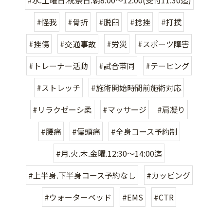
#怪我
#骨折
#脱臼
#捻挫
#打撲
#挫傷
#交通事故
#労災
#スポーツ障害
#トレーナー活動
#試合帯同
#テーピング
#ストレッチ
#施術開始時間前施術対応
#リラクゼーシ柔
#マッサージ
#肩凝り
#腰痛
#偏頭痛
#全身コース予約制
#月.火.木.金曜.12:30〜14:00迄
#上半身.下半身コース予約なし
#カッピング
#ウォーターベッド
#EMS
#CTR