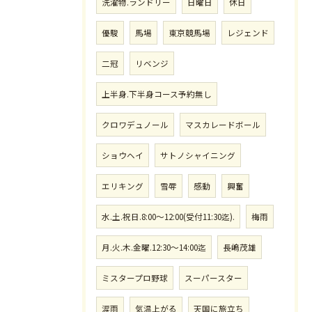
洗濯物.ランドリー
日曜日
休日
優駿
馬場
東京競馬場
レジェンド
二冠
リベンジ
上半身.下半身コース予約無し
クロワデュノール
マスカレードボール
ショウヘイ
サトノシャイニング
エリキング
雪辱
感動
興奮
水.土.祝日.8:00〜12:00(受付11:30迄).
梅雨
月.火.木.金曜.12:30〜14:00迄
長嶋茂雄
ミスタープロ野球
スーパースター
涙雨
気温上がる
天国に旅立ち