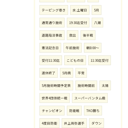
テーピング巻き
水.土曜日
5月
通常通り施術
19:30迄受付
八潮
道路陥没事故
救出
後半戦
憲法記念日
午前施術
朝8:00〜
受付11:30迄
こどもの日
11:30迄受付
連休終了
5月病
平常
5月施術時間予定表
施術時間前
太陽
世界4団体統一戦
スーパーバンタム級
チャンピオン
防衛戦
TKO勝ち
4度目防衛
井上尚弥選手
ダウン