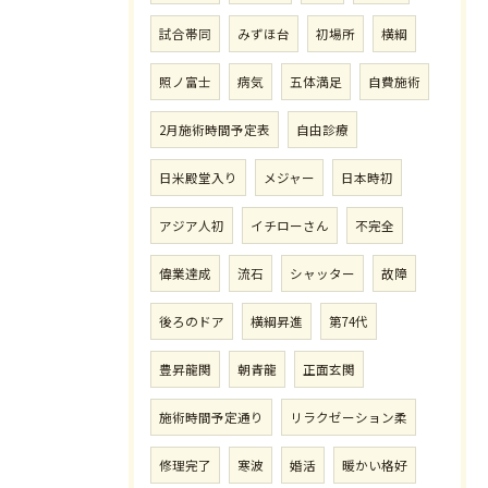
試合帯同
みずほ台
初場所
横綱
照ノ富士
病気
五体満足
自費施術
2月施術時間予定表
自由診療
日米殿堂入り
メジャー
日本時初
アジア人初
イチローさん
不完全
偉業達成
流石
シャッター
故障
後ろのドア
横綱昇進
第74代
豊昇龍関
朝青龍
正面玄関
施術時間予定通り
リラクゼーション柔
修理完了
寒波
婚活
暖かい格好