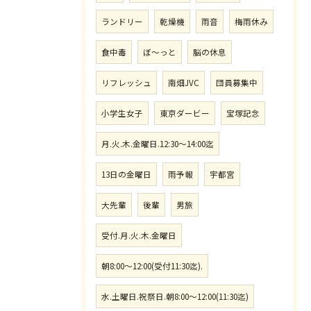
ランドリー
乾燥機
雨音
梅雨休み
食中毒
ぼ〜っと
脳の休息
リフレッシュ
南畑JVC
団員募集中
小学生女子
東京ダービー
宝塚記念
月.火.木.金曜日.12:30〜14:00迄
13日の金曜日
雨予報
宇都宮
大先輩
後輩
男旅
受付.月.火.木.金曜日
朝8:00〜12:00(受付11:30迄).
水.土曜日.祝祭日.朝8:00〜12:00(11:30迄)