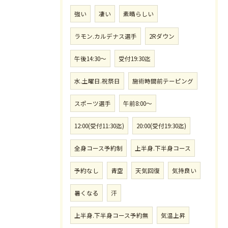
強い
凄い
素晴らしい
ラモン.カルデナス選手
2Rダウン
午後14:30〜
受付19:30迄
水.土曜日.祝祭日
施術時間前テーピング
スポーツ選手
午前8:00〜
12:00(受付11:30迄)
20:00(受付19:30迄)
全身コース予約制
上半身.下半身コース
予約なし
青空
天気回復
気持良い
暑くなる
汗
上半身.下半身コース予約無
気温上昇