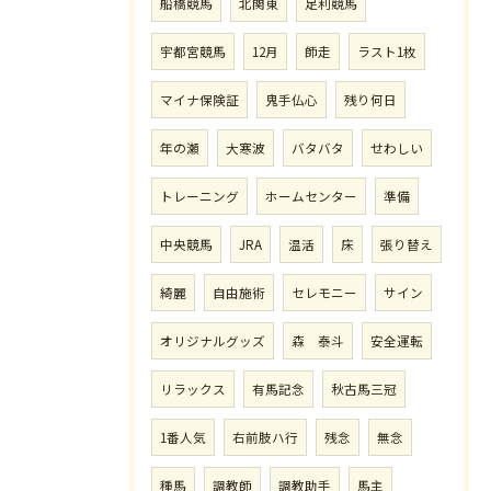
船橋競馬
北関東
足利競馬
宇都宮競馬
12月
師走
ラスト1枚
マイナ保険証
鬼手仏心
残り何日
年の瀬
大寒波
バタバタ
せわしい
トレーニング
ホームセンター
準備
中央競馬
JRA
温活
床
張り替え
綺麗
自由施術
セレモニー
サイン
オリジナルグッズ
森 泰斗
安全運転
リラックス
有馬記念
秋古馬三冠
1番人気
右前肢ハ行
残念
無念
種馬
調教師
調教助手
馬主