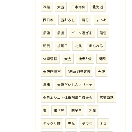
凍結
大雪
日本海側
北海道
西日本
雪おろし
滑る
まっあ
最強
最長
ピーク過ぎる
落雪
転倒
祝祭日
北風
煽られる
体調管理
大会
徒歩5 分
関西
大阪府堺市
3月施術予定表
大阪
堺市
大浜だいしんアリーナ
全日本シニア体重別選手権大会
高速道路
雪
銀世界
開業日
24年
ギックリ腰
天丸
チワワ
オス