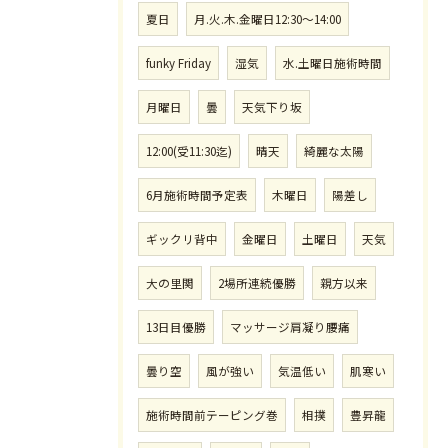
夏日
月.火.木.金曜日12:30〜14:00
funky Friday
湿気
水.土曜日施術時間
月曜日
曇
天気下り坂
12:00(受11:30迄)
晴天
綺麗な太陽
6月施術時間予定表
木曜日
陽差し
ギックリ背中
金曜日
土曜日
天気
大の里関
2場所連続優勝
親方以来
13日目優勝
マッサージ肩凝り腰痛
曇り空
風が強い
気温低い
肌寒い
施術時間前テーピング巻
相撲
豊昇龍