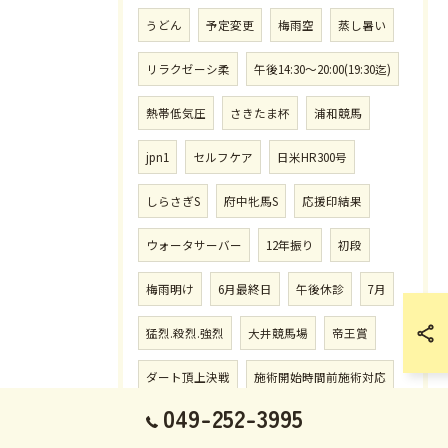
うどん
予定変更
梅雨空
蒸し暑い
リラクゼーシ柔
午後14:30〜20:00(19:30迄)
熱帯低気圧
さきたま杯
浦和競馬
jpn1
セルフケア
日米HR300号
しらさぎS
府中牝馬S
応援印結果
ウォータサーバー
12年振り
初段
梅雨明け
6月最終日
午後休診
7月
猛烈.殺烈.強烈
大井競馬場
帝王賞
ダート頂上決戦
施術開始時間前施術対応
049-252-3995
水.土曜.祝祭日.朝8:00〜12:00(受付11:30迄)