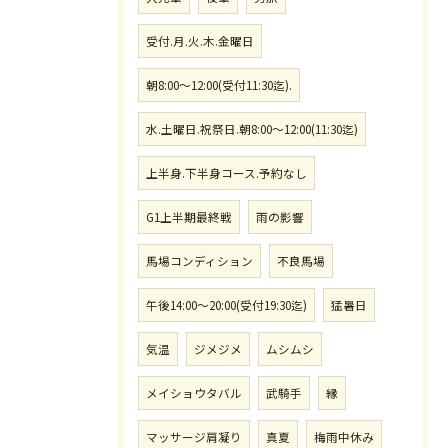
受付.月.火.木.金曜日
朝8:00〜12:00(受付11:30迄).
水.土曜日.祝祭日.朝8:00〜12:00(11:30迄)
上半身.下半身コース.予約なし
G1上半期最終戦
雨の影響
馬場コンディション
不良馬場
午後14:00〜20:00(受付19:30迄)
猛暑日
気温
ジメジメ
ムシムシ
メイショウタバル
武騎手
縁
マッサージ肩凝り
真夏
梅雨中休み