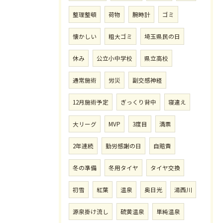
整理整頓
荷物
腕時計
ゴミ
懐かしい
粗大ゴミ
埼玉県民の日
休み
公立小中学校
県立高校
通常施術
労災
副交感神経
12月施術予定
ぎっくり背中
寝違え
大リーグ
MVP
3度目
満票
2年連続
勤労感謝の日
自賠責
冬の準備
冬用タイヤ
タイヤ交換
初雪
紅葉
温泉
奥日光
湯西川
源泉掛け流し
硫黄温泉
単純温泉