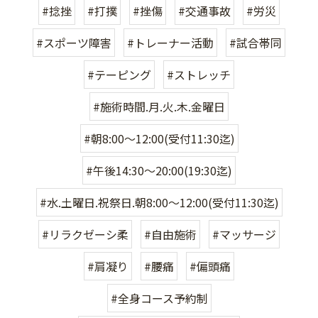
#捻挫
#打撲
#挫傷
#交通事故
#労災
#スポーツ障害
#トレーナー活動
#試合帯同
#テーピング
#ストレッチ
#施術時間.月.火.木.金曜日
#朝8:00〜12:00(受付11:30迄)
#午後14:30〜20:00(19:30迄)
#水.土曜日.祝祭日.朝8:00〜12:00(受付11:30迄)
#リラクゼーシ柔
#自由施術
#マッサージ
#肩凝り
#腰痛
#偏頭痛
#全身コース予約制