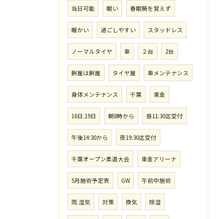
当日可能
眠い
春眠暁を覚えず
暖かい
過ごしやすい
スタッドレス
ノーマルタイヤ
車
２台
2台
餅屋は餅屋
タイヤ屋
車メンテナンス
身体メンテナンス
千葉
東金
16日.19日
朝8時から
昼11:30迄受付
午後14:30から
夜19:30迄受付
千葉オープン柔道大会
東金アリーナ
5月施術予定表
GW
午前中施術
雨.湿気
対策
換気
除湿