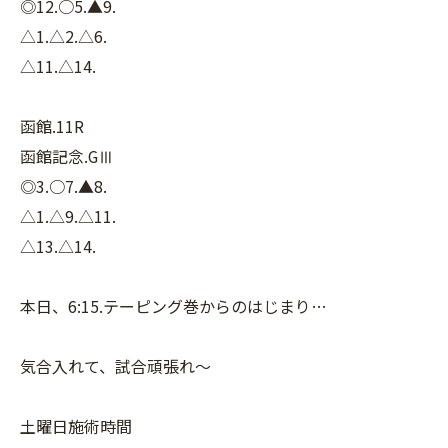
◎12.○5.▲9.
△1.△2.△6.
△11.△14.
函館.11R
函館記念.GⅢ
◎3.○7.▲8.
△1.△9.△11.
△13.△14.
本日、6:15.テーピング巻からのはじまり…
気合入れて、試合頑張れ〜
土曜日施術時間