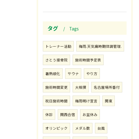
タグ
Tags
トレーナー活動
梅雨.天気痛時期体調管理.
さとう接骨院
施術時間予定表
暑熱順化
サウナ
やり方
施術時間変更
大相撲
名古屋場所番付
祝日施術時間
梅雨明け宣言
関東
休診
関西合宿
お盆休み
オリンピック
メダル数
台風