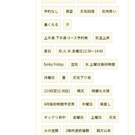
予約なし
青空
天気回復
気持良い
暑くなる
汗
上半身.下半身コース予約無
気温上昇
夏日
月.火.木.金曜日12:30〜14:00
funky Friday
湿気
水.土曜日施術時間
月曜日
曇
天気下り坂
12:00(受11:30迄)
晴天
綺麗な太陽
6月施術時間予定表
木曜日
陽差し
ギックリ背中
金曜日
土曜日
天気
大の里関
2場所連続優勝
親方以来