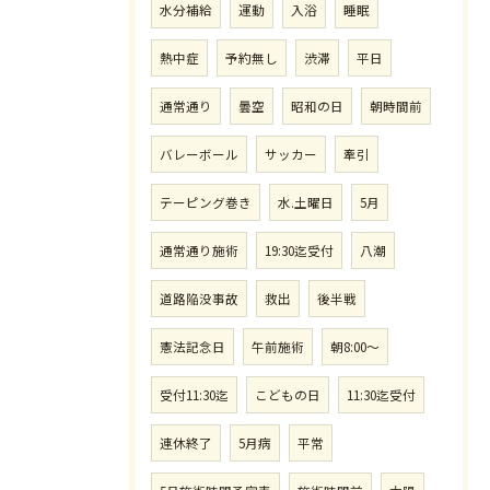
水分補給
運動
入浴
睡眠
熱中症
予約無し
渋滞
平日
通常通り
曇空
昭和の日
朝時間前
バレーボール
サッカー
牽引
テーピング巻き
水.土曜日
5月
通常通り施術
19:30迄受付
八潮
道路陥没事故
救出
後半戦
憲法記念日
午前施術
朝8:00〜
受付11:30迄
こどもの日
11:30迄受付
連休終了
5月病
平常