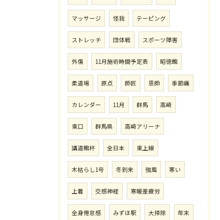
マッサージ
怪我
テーピング
ストレッチ
団体戦
スポーツ障害
外傷
11月施術時間予定表
昭徳館
柔道場
原点
師匠
恩師
季節痛
カレンダー
11月
群馬
高崎
東口
群馬県
高崎アリーナ
講道館杯
全日本
東上線
木枯らし1号
冬到来
強風
寒い
上着
交感神経
寒暖差疲労
全身倦怠感
みずほ駅
大掃除
年末