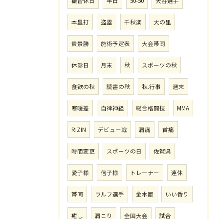
振替休日
半日
50-50
大谷選手
本塁打
盗塁
千秋楽
大の里
貴景勝
施術予定表
大会帯同
休診日
月末
秋
スポーツの秋
食欲の秋
読書の秋
秋.行事
週末
寒暖差
自律神経
総合格闘技
MMA
RIZIN
デビュー戦
肩痛
首痛
時間変更
スポーツの日
佐賀県
愛子様
信子様
トレーナー
連休
帯同
ウルフ選手
金木犀
いい香り
癒し
肩こり
全国大会
試合