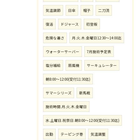
気温調節
日傘
帽子
二刀流
復活
ドジャース
初登板
危険な暑さ
月.火.木.金曜日12:30〜14:00迄
ウォーターサーバー
7月施術予定表
塩分補給
扇風機
サーキュレーター
朝8:00〜12:00(受付11:30迄)
サマーシリーズ
新馬戦
施術時間.月.火.木.金曜日
水.土曜日.祝祭日.朝8:00〜12:00(受付11:30迄)
出勤
テーピング巻
気温調整