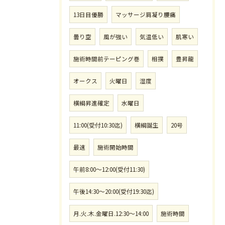
13日目優勝
マッサージ肩凝り腰痛
曇り空
風が強い
気温低い
肌寒い
施術時間前テーピング巻
相撲
豊昇龍
オークス
火曜日
湿度
横綱昇進確定
水曜日
11:00(受付10:30迄)
横綱誕生
20号
最速
施術開始時間
午前8:00〜12:00(受付11:30)
午後14:30〜20:00(受付19:30迄)
月.火.木.金曜日.12:30〜14:00
施術時間