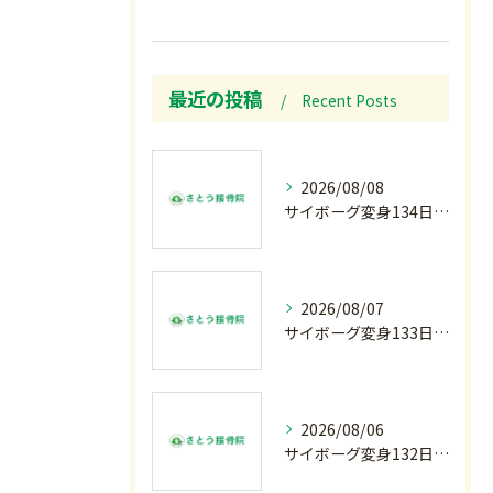
最近の投稿
Recent Posts
2026/08/08
サイボーグ変身134日目.ゾロ目.お盆休み.甲子園.佐野日大.麦倉監督37年振り白星.柔道インターハイ.2歳ダリア賞.GⅢ.エルムS. GⅢ.レパードS. GⅢ.CBC賞.応援印…土曜の朝〜
2026/08/07
サイボーグ変身133日目.広島.原爆.81年.インターハイ初日.金曜の朝〜
2026/08/06
サイボーグ変身132日目.お知らせ.和歌山.インターハイ.柔道開幕…木曜の朝〜