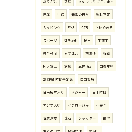
ありがと
新年
おめでとうございます
巳年
生保
通常の日常
運動不足
カッピング
EMS
CTR
学校始まる
スポーツ
徒歩5分
祝日
午前中
試合帯同
みずほ台
初場所
横綱
照ノ富士
病気
五体満足
自費施術
2月施術時間予定表
自由診療
日米殿堂入り
メジャー
日本時初
アジア人初
イチローさん
不完全
偉業達成
流石
シャッター
故障
後ろのドア
横綱昇進
第74代