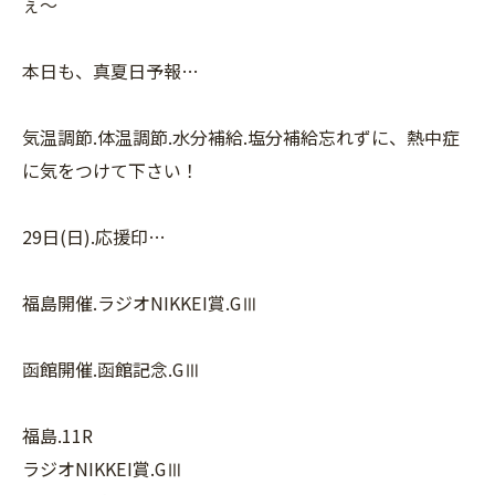
ぇ〜
本日も、真夏日予報…
気温調節.体温調節.水分補給.塩分補給忘れずに、熱中症
に気をつけて下さい！
29日(日).応援印…
福島開催.ラジオNIKKEI賞.GⅢ
函館開催.函館記念.GⅢ
福島.11R
ラジオNIKKEI賞.GⅢ