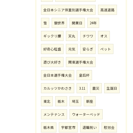
全日本シニア体重別選手権大会
高速道路
雪
銀世界
開業日
24年
ギックリ腰
天丸
チワワ
オス
好奇心旺盛
元気
安らぎ
ペット
遊び大好き
関東選手権大会
全日本選手権大会
皇后杯
カルッツかわさき
3.11
震災
生誕日
東北
栃木
埼玉
新座
メンテナンス
ウォーターベッド
栃木県
宇都宮市
退職祝い
慰労会