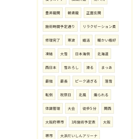
豊昇龍関
朝青龍
正面玄関
施術時間予定通り
リラクゼーション柔
修理完了
寒波
婚活
暖かい格好
凍結
大雪
日本海側
北海道
西日本
雪おろし
滑る
まっあ
最強
最長
ピーク過ぎる
落雪
転倒
祝祭日
北風
煽られる
体調管理
大会
徒歩5 分
関西
大阪府堺市
3月施術予定表
大阪
堺市
大浜だいしんアリーナ