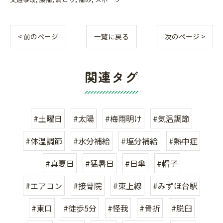
< 前のページ
一覧に戻る
次のページ >
関連タグ
#土曜日
#太陽
#梅雨明け
#気温調節
#体温調節
#水分補給
#塩分補給
#熱中症
#真夏日
#猛暑日
#日傘
#帽子
#エアコン
#接骨院
#東上線
#みずほ台駅
#東口
#徒歩5分
#怪我
#骨折
#脱臼