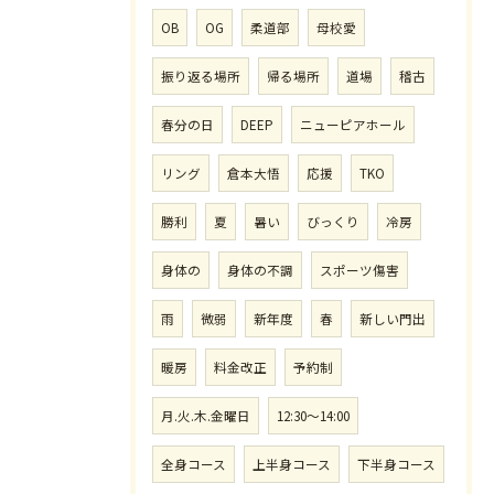
OB
OG
柔道部
母校愛
振り返る場所
帰る場所
道場
稽古
春分の日
DEEP
ニューピアホール
リング
倉本大悟
応援
TKO
勝利
夏
暑い
びっくり
冷房
身体の
身体の不調
スポーツ傷害
雨
微弱
新年度
春
新しい門出
暖房
料金改正
予約制
月.火.木.金曜日
12:30〜14:00
全身コース
上半身コース
下半身コース