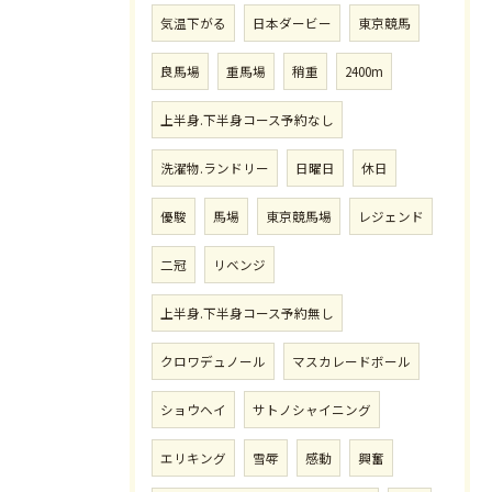
気温下がる
日本ダービー
東京競馬
良馬場
重馬場
稍重
2400m
上半身.下半身コース予約なし
洗濯物.ランドリー
日曜日
休日
優駿
馬場
東京競馬場
レジェンド
二冠
リベンジ
上半身.下半身コース予約無し
クロワデュノール
マスカレードボール
ショウヘイ
サトノシャイニング
エリキング
雪辱
感動
興奮