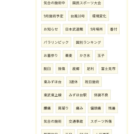
気合の施術中
国民スポーツ大会
9月施術予定
台風10号
環境変化
お知らせ
日本武道館
9月場所
番付
パラリンピック
国別ランキング
お墓参り
蕎麦
かき氷
玉子
脱臼
挫傷
故郷
足利
富士見市
東みずほ台
3連休
祝日施術
東武東上線
みずほ台駅
体調不良
腰痛
肩凝り
痛み
偏頭痛
残暑
気合の施術
交通事故
スポーツ外傷