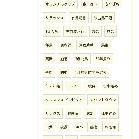
オリジナルグッズ
森 泰斗
安全運転
リラックス
有馬記念
秋古馬三冠
1番人気
右前肢ハ行
残念
無念
種馬
調教師
調教助手
馬主
英断
施術
3歳牝馬
64年振り
予想
的中
1月施術時間予定表
年末年始
2025年
1枚目
仕事始め
クリスマスプレゼント
カウントダウン
リラクス
最終日
2024
仕事納め
自費
挨拶
2025
感謝
お陰様