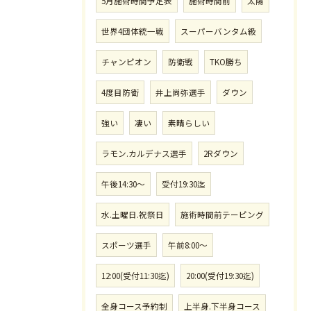
5月施術時間予定表
施術時間前
太陽
世界4団体統一戦
スーパーバンタム級
チャンピオン
防衛戦
TKO勝ち
4度目防衛
井上尚弥選手
ダウン
強い
凄い
素晴らしい
ラモン.カルデナス選手
2Rダウン
午後14:30〜
受付19:30迄
水.土曜日.祝祭日
施術時間前テーピング
スポーツ選手
午前8:00〜
12:00(受付11:30迄)
20:00(受付19:30迄)
全身コース予約制
上半身.下半身コース