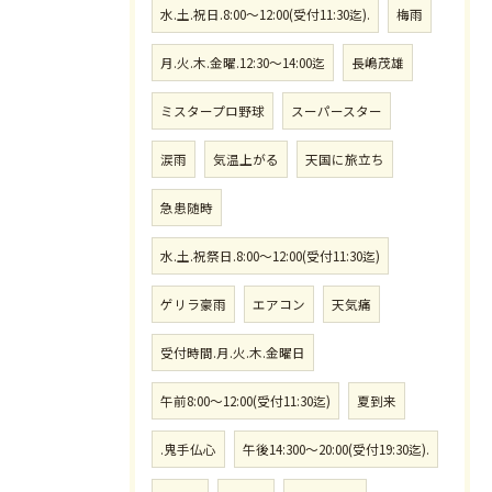
水.土.祝日.8:00〜12:00(受付11:30迄).
梅雨
月.火.木.金曜.12:30〜14:00迄
長嶋茂雄
ミスタープロ野球
スーパースター
涙雨
気温上がる
天国に旅立ち
急患随時
水.土.祝祭日.8:00〜12:00(受付11:30迄)
ゲリラ豪雨
エアコン
天気痛
受付時間.月.火.木.金曜日
午前8:00〜12:00(受付11:30迄)
夏到来
.鬼手仏心
午後14:300〜20:00(受付19:30迄).