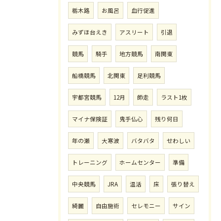
栃木路
お風呂
血行促進
みずほ台えき
アスリート
引退
競馬
騎手
地方競馬
南関東
船橋競馬
北関東
足利競馬
宇都宮競馬
12月
師走
ラスト1枚
マイナ保険証
鬼手仏心
残り何日
年の瀬
大寒波
バタバタ
せわしい
トレーニング
ホームセンター
準備
中央競馬
JRA
温活
床
張り替え
綺麗
自由施術
セレモニー
サイン